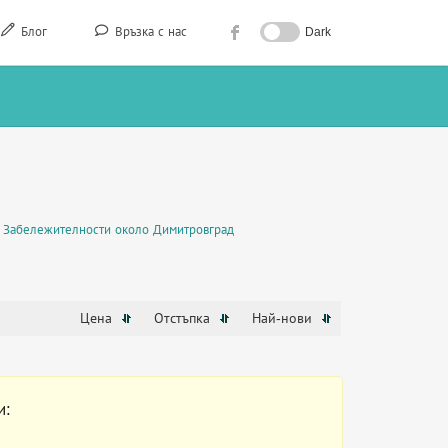
Блог
Връзка с нас
Dark
Забележителности около Димитровград
Цена
Отстъпка
Най-нови
и: