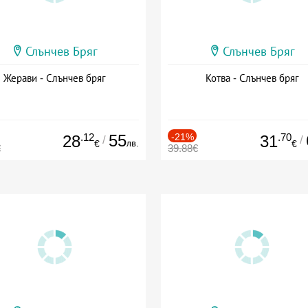
Слънчев Бряг
Слънчев Бряг
Жерави - Слънчев бряг
Котва - Слънчев бряг
.12
55
-21%
.70
28
31
/
/
лв.
€
€
€
39.88€