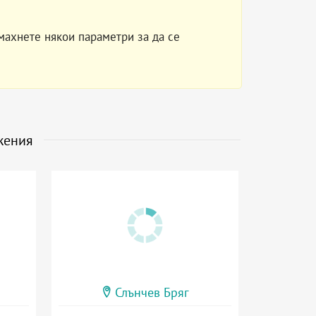
махнете някои параметри за да се
жения
Слънчев Бряг