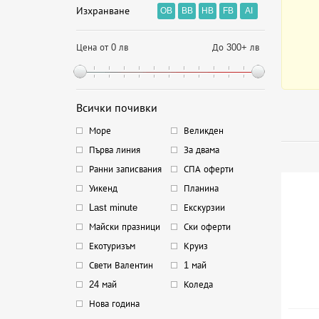
Изхранване
OB
BB
HB
FB
AI
Цена от 0 лв
До 300+ лв
Всички почивки
Море
Великден
Първа линия
За двама
Ранни записвания
СПА оферти
Уикенд
Планина
Last minute
Екскурзии
Майски празници
Ски оферти
Екотуризъм
Круиз
Свети Валентин
1 май
24 май
Коледа
Нова година