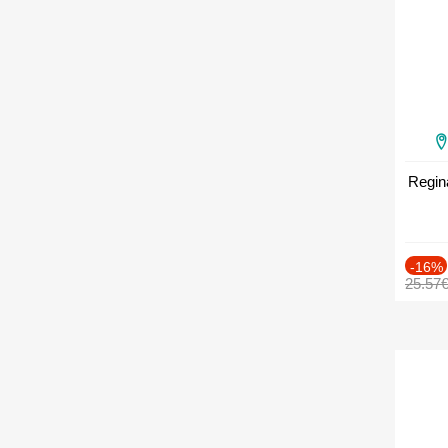
Regin
-16%
25.57