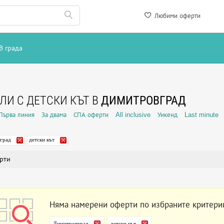
Любими оферти
В града
ЛИ С ДЕТСКИ КЪТ В
ДИМИТРОВГРАД
Първа линия
За двама
СПА оферти
All inclusive
Уикенд
Last minute
град
детски кът
рти
Няма намерени оферти по избраните критери
Димитровград
детски кът