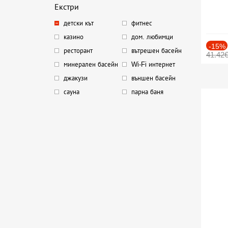
Екстри
детски кът
фитнес
казино
дом. любимци
-15%
ресторант
вътрешен басейн
41.42
минерален басейн
Wi-Fi интернет
джакузи
външен басейн
сауна
парна баня