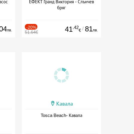
асос
ЕФЕКТ Гранд Виктория - Слънчев
бряг
04
-20%
.42
81
41
/
лв.
лв.
€
51.64€
Кавала
Tosca Beach- Кавала