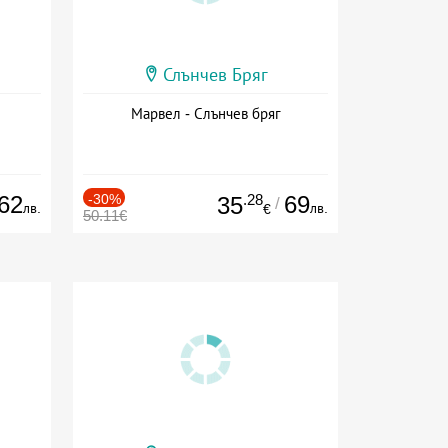
Слънчев Бряг
Марвел - Слънчев бряг
62
-30%
.28
69
35
/
лв.
лв.
€
50.11€