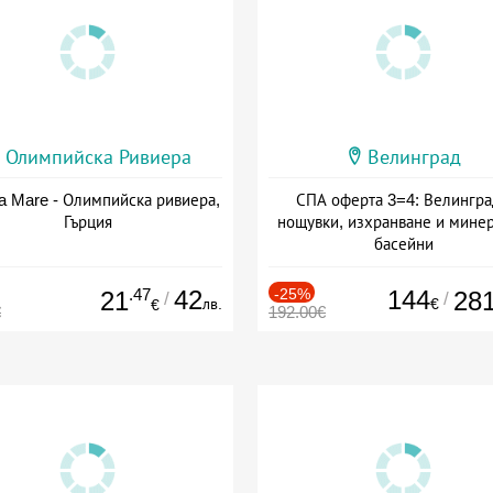
Олимпийска Ривиера
Велинград
a Mare - Олимпийска ривиера,
СПА оферта 3=4: Велингра
Гърция
нощувки, изхранване и мине
басейни
Дата: 01.07 - 30.09 + полупан
.47
42
-25%
144
21
28
/
/
лв.
€
€
€
192.00€