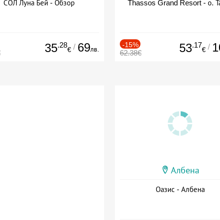
СОЛ Луна Бей - Обзор
Thassos Grand Resort - о. Т
.28
69
-15%
.17
1
35
53
/
/
лв.
€
€
€
62.38€
Албена
Оазис - Албена