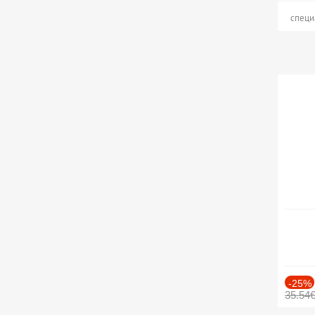
специ
-25%
35.54