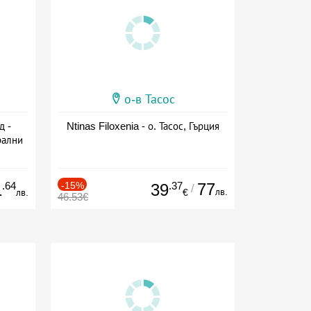
о-в Тасос
д -
Ntinas Filoxenia - о. Тасос, Гърция
рални
сион
.64
-15%
.37
77
1
39
/
лв.
лв.
€
46.53€