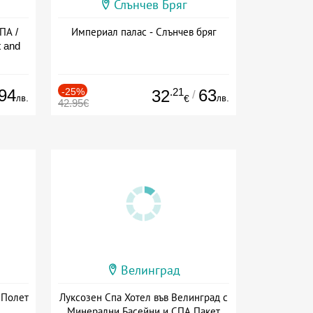
Слънчев Бряг
ПА /
Империал палас - Слънчев бряг
 and
94
-25%
.21
63
32
/
лв.
лв.
€
42.95€
Велинград
 Полет
Луксозен Спа Хотел във Велинград с
Минерални Басейни и СПА Пакет