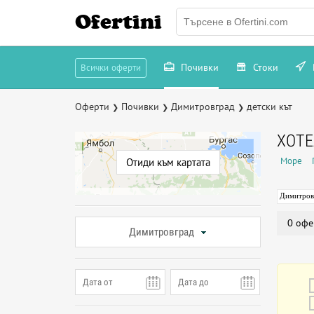
Ofertini
Почивки
Стоки
Всички оферти
Оферти
Почивки
Димитровград
детски кът
❯
❯
❯
ХОТЕ
Море
Отиди към картата
Димитров
0 офе
Димитровград