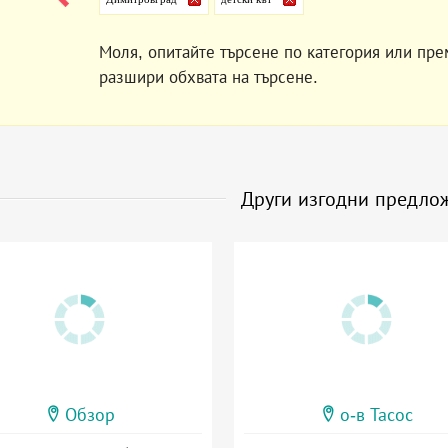
Моля, опитайте търсене по категория или пре
разшири обхвата на търсене.
Други изгодни предло
Обзор
о-в Тасос