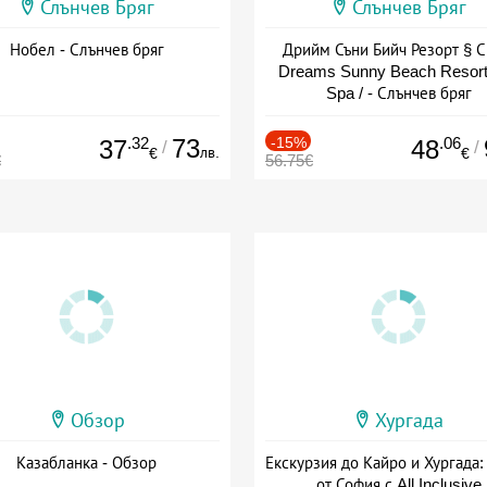
Слънчев Бряг
Слънчев Бряг
Нобел - Слънчев бряг
Дрийм Съни Бийч Резорт § С
Dreams Sunny Beach Resort
Spa / - Слънчев бряг
.32
73
-15%
.06
37
48
/
/
лв.
€
€
€
56.75€
Обзор
Хургада
Казабланка - Обзор
Екскурзия до Кайро и Хургада:
от София с All Inclusive