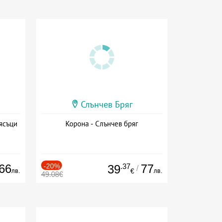
Слънчев Бряг
ясъци
Корона - Слънчев бряг
66
-20%
.37
77
39
/
лв.
лв.
€
49.08€