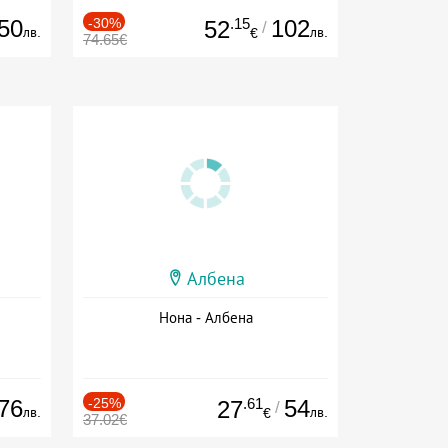
50
-30%
.15
102
52
/
лв.
лв.
€
74.65€
Албена
Нона - Албена
76
-25%
.61
54
27
/
лв.
лв.
€
37.02€