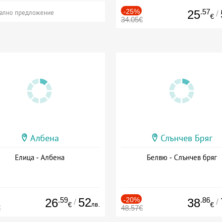
-25%
.57
25
/
ално предложение
€
34.05€
Албена
Слънчев Бряг
Елица - Албена
Белвю - Слънчев бряг
.59
52
-20%
.86
26
38
/
/
лв.
€
€
€
48.57€