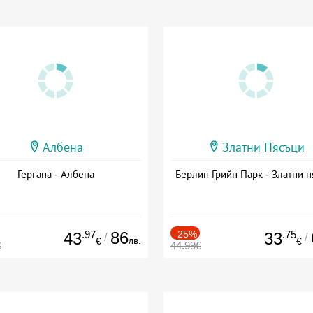
Албена
Златни Пясъци
Гергана - Албена
Берлин Грийн Парк - Златни п
.97
86
-25%
.75
43
33
/
/
лв.
€
€
€
44.99€