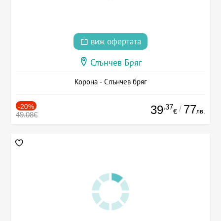
виж офертата
Слънчев Бряг
Корона - Слънчев бряг
-20%
.37
77
39
/
лв.
€
49.08€