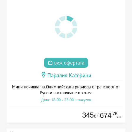
виж офертата
Паралия Катерини
Мини почивка на Олимпийската ривиера с транспорт от
Русе и настаняване в хотел
Дата: 18.09 - 23.09 + закуска
345
.76
674
/
€
лв.