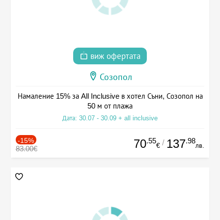
виж офертата
Созопол
Намаление 15% за All Inclusive в хотел Съни, Созопол на
50 м от плажа
Дата: 30.07 - 30.09 + all inclusive
-15%
.55
.98
70
137
/
€
лв.
83.00€