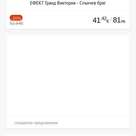
ЕФЕКТ Гранд Виктория - Слънчев бряг
-20%
.42
81
41
/
лв.
€
51.64€
специално предложение