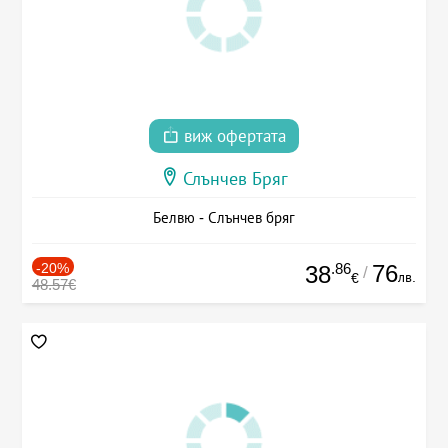
виж офертата
Слънчев Бряг
Белвю - Слънчев бряг
-20%
.86
76
38
/
лв.
€
48.57€