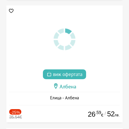
виж офертата
Албена
Елица - Албена
-25%
.59
52
26
/
лв.
€
35.54€