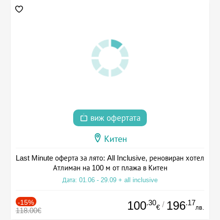
виж офертата
Китен
Last Minute оферта за лято: All Inclusive, реновиран хотел
Атлиман на 100 м от плажа в Китен
Дата: 01.06 - 29.09 + all inclusive
-15%
.30
.17
100
196
/
€
лв.
118.00€