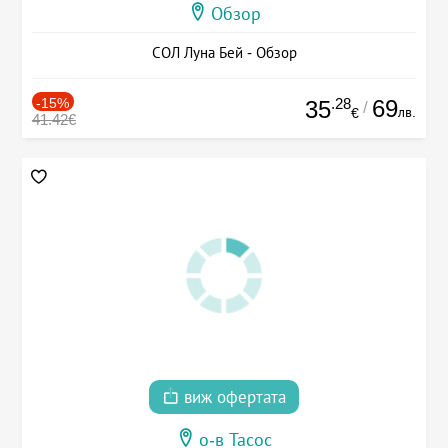
Обзор
СОЛ Луна Бей - Обзор
-15%
.28
69
35
/
лв.
€
41.42€
виж офертата
о-в Тасос