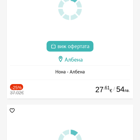
виж офертата
Албена
Нона - Албена
-25%
.61
54
27
/
лв.
€
37.02€