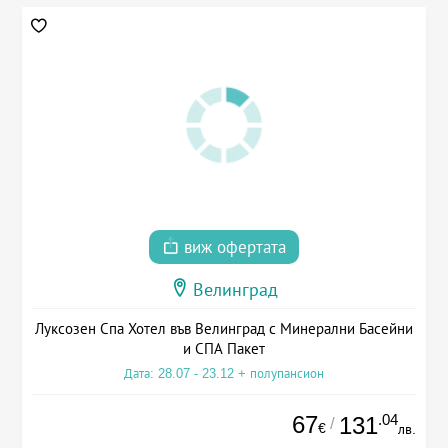
виж офертата
Велинград
Луксозен Спа Хотел във Велинград с Минерални Басейни
и СПА Пакет
Дата: 28.07 - 23.12 + полупансион
67
.04
131
/
€
лв.