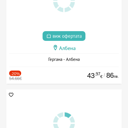
виж офертата
Албена
Гергана - Албена
-20%
.97
86
43
/
лв.
€
54.66€