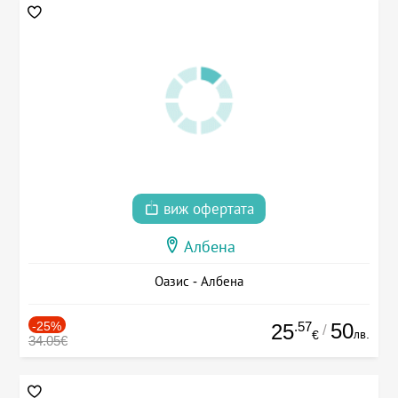
виж офертата
Албена
Оазис - Албена
-25%
.57
50
25
/
лв.
€
34.05€