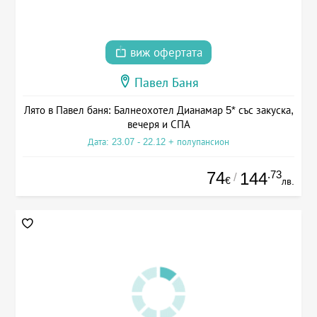
виж офертата
Павел Баня
Лято в Павел баня: Балнеохотел Дианамар 5* със закуска,
вечеря и СПА
Дата: 23.07 - 22.12 + полупансион
74
.73
144
/
€
лв.