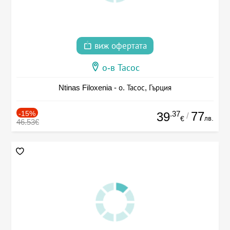
виж офертата
о-в Тасос
Ntinas Filoxenia - о. Тасос, Гърция
-15%
.37
77
39
/
лв.
€
46.53€