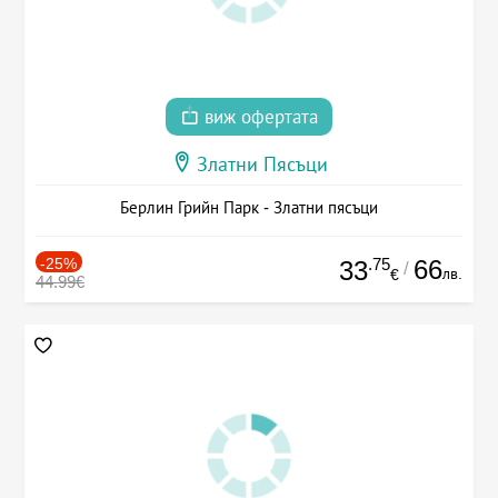
виж офертата
Златни Пясъци
Берлин Грийн Парк - Златни пясъци
-25%
.75
66
33
/
лв.
€
44.99€