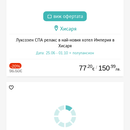
виж офертата
Хисаря
Луксозен СПА релакс в най-новия хотел Империя в
Хисаря
Дата: 25.06 - 01.10 + полупансион
-20%
.20
.99
77
150
/
€
лв.
96.50€