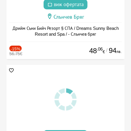
виж офертата
Слънчев Бряг
Дрийм Съни Бийч Резорт § СПА / Dreams Sunny Beach
Resort and Spa / - Слънчев бряг
-15%
.06
94
48
/
лв.
€
56.75€