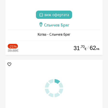
виж офертата
Слънчев Бряг
Котва - Слънчев бряг
-21%
.70
62
31
/
лв.
€
39.88€