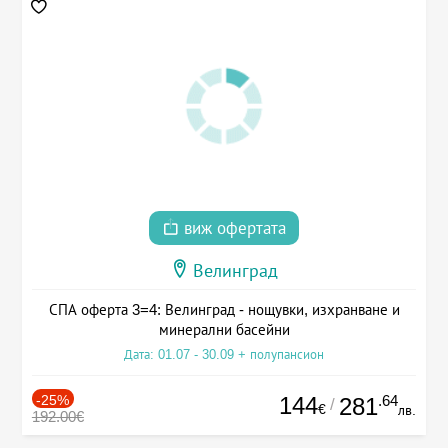
виж офертата
Велинград
СПА оферта 3=4: Велинград - нощувки, изхранване и
минерални басейни
Дата: 01.07 - 30.09 + полупансион
-25%
144
.64
281
/
€
лв.
192.00€