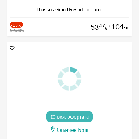
Thassos Grand Resort - о. Тасос
-15%
.17
104
53
/
лв.
€
62.38€
виж офертата
Слънчев Бряг