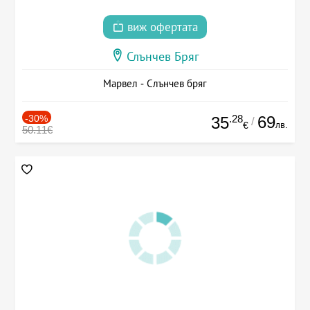
виж офертата
Слънчев Бряг
Марвел - Слънчев бряг
-30%
.28
69
35
/
лв.
€
50.11€