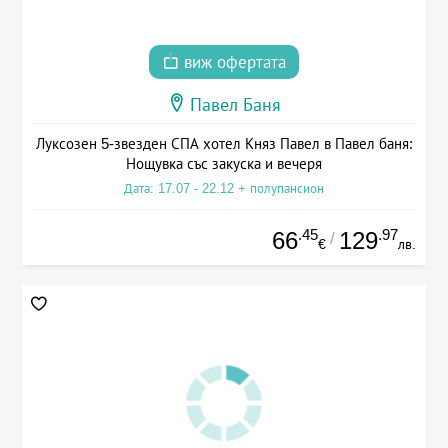
виж офертата
Павел Баня
Луксозен 5-звезден СПА хотел Княз Павел в Павел баня:
Нощувка със закуска и вечеря
Дата: 17.07 - 22.12 + полупансион
.45
.97
66
129
/
€
лв.