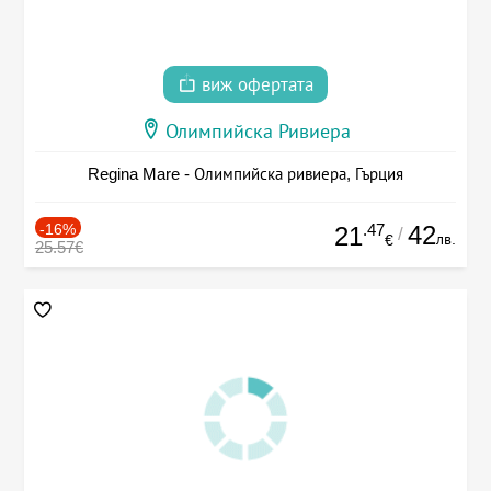
виж офертата
Олимпийска Ривиера
Regina Mare - Олимпийска ривиера, Гърция
-16%
.47
42
21
/
лв.
€
25.57€