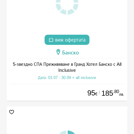
виж офертата
Банско
5-звездно СПА Преживяване в Гранд Хотел Банско с All
Inclusive
Дата: 01.07 - 30.09 + all inclusive
95
.80
185
/
€
лв.