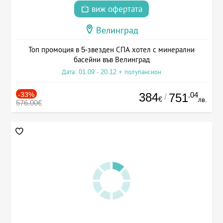
виж офертата
Велинград
Топ промоция в 5-звезден СПА хотел с минерални
басейни във Велинград
Дата: 01.09 - 20.12 + полупансион
-33%
384
.04
751
/
€
лв.
576.00€