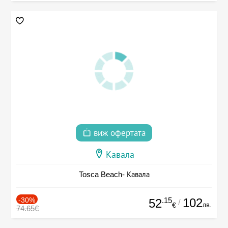
виж офертата
Кавала
Tosca Beach- Кавала
-30%
.15
102
52
/
лв.
€
74.65€