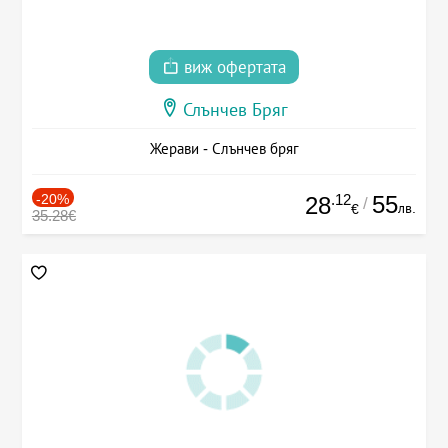
виж офертата
Слънчев Бряг
Жерави - Слънчев бряг
-20%
.12
55
28
/
лв.
€
35.28€