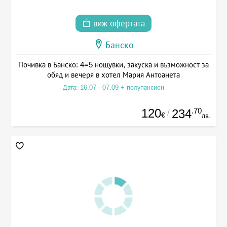
виж офертата
Банско
Почивка в Банско: 4=5 нощувки, закуска и възможност за
обяд и вечеря в хотел Мария Антоанета
Дата: 16.07 - 07.09 + полупансион
120
.70
234
/
€
лв.