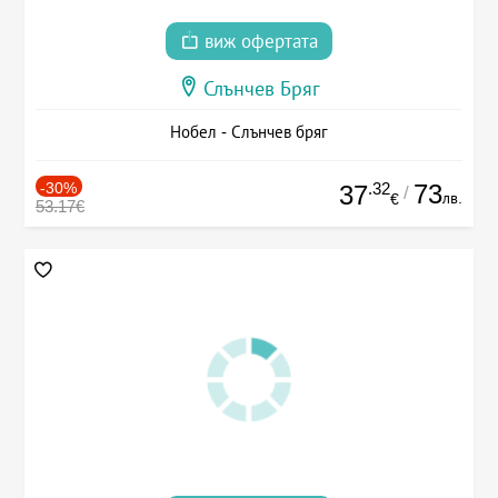
виж офертата
Слънчев Бряг
Нобел - Слънчев бряг
-30%
.32
73
37
/
лв.
€
53.17€