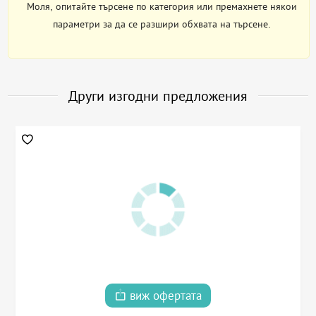
Моля, опитайте търсене по категория или премахнете някои
параметри за да се разшири обхвата на търсене.
Други изгодни предложения
виж офертата