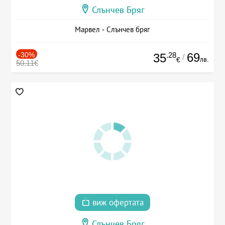
Слънчев Бряг
Марвел - Слънчев бряг
-30%
.28
69
35
/
лв.
€
50.11€
виж офертата
Слънчев Бряг