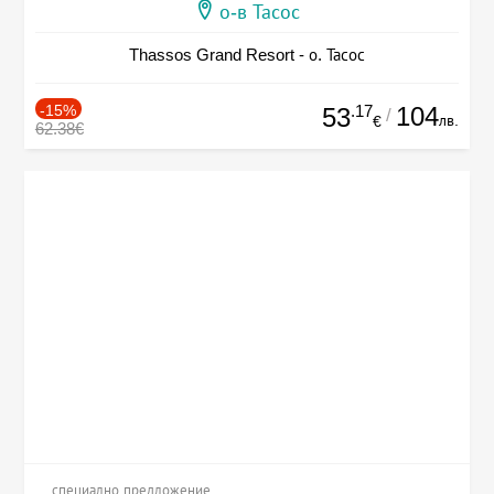
о-в Тасос
Thassos Grand Resort - о. Тасос
-15%
.17
104
53
/
лв.
€
62.38€
специално предложение