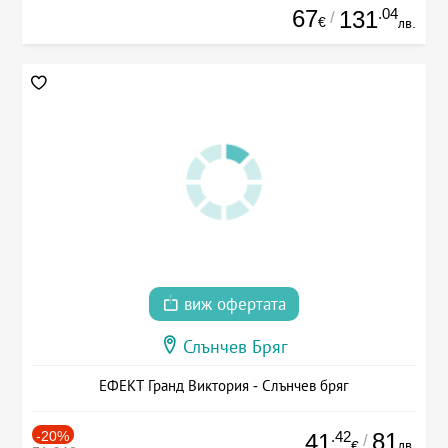
67
.04
131
/
€
лв.
виж офертата
Слънчев Бряг
ЕФЕКТ Гранд Виктория - Слънчев бряг
-20%
.42
81
41
/
лв.
€