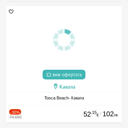
виж офертата
Кавала
Tosca Beach- Кавала
-30%
.15
102
52
/
лв.
€
74.65€