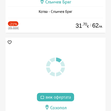
Слънчев Бряг
Котва - Слънчев бряг
-21%
.70
62
31
/
лв.
€
39.88€
виж офертата
Созопол