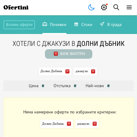
Ofertini
Почивки
Стоки
В града
Всички оферти
ХОТЕЛИ С ДЖАКУЗИ В
ДОЛНИ ДЪБНИК
ВИЖ ФИЛТРИ
Долни Дъбник
джакузи
Цена
Отстъпка
Най-нови
Няма намерени оферти по избраните критерии:
Долни Дъбник
джакузи