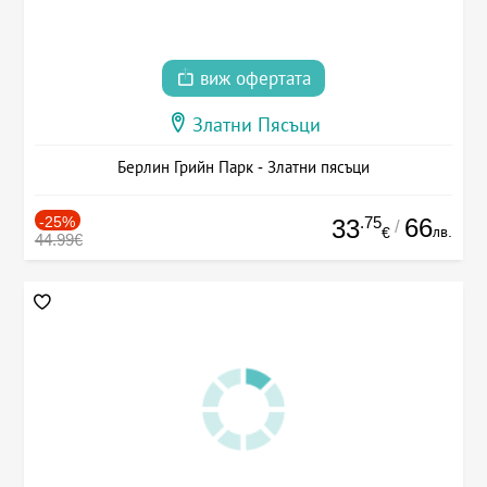
виж офертата
Златни Пясъци
Берлин Грийн Парк - Златни пясъци
-25%
.75
66
33
/
лв.
€
44.99€