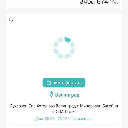
345
674
/
€
лв.
виж офертата
Велинград
Луксозен Спа Хотел във Велинград с Минерални Басейни
и СПА Пакет
Дата: 28.07 - 23.12 + полупансион