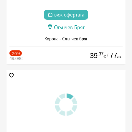
виж офертата
Слънчев Бряг
Корона - Слънчев бряг
-20%
.37
77
39
/
лв.
€
49.08€