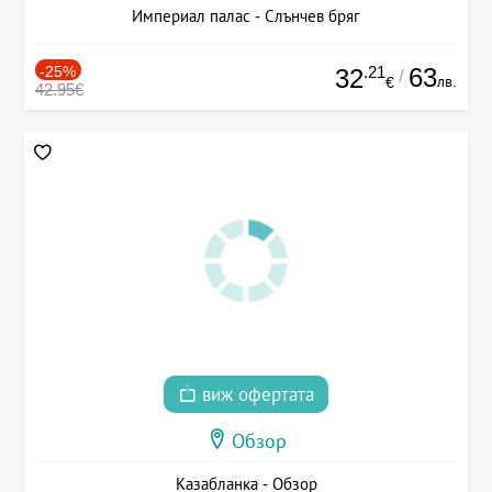
Империал палас - Слънчев бряг
-25%
.21
63
32
/
лв.
€
42.95€
виж офертата
Обзор
Казабланка - Обзор