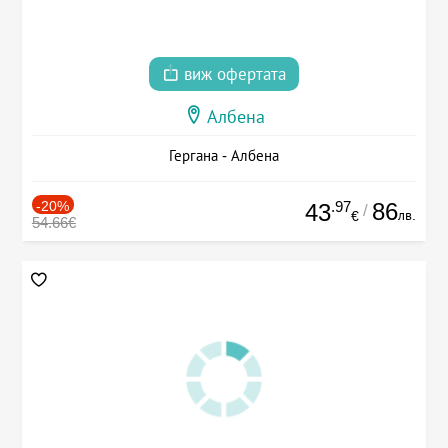
виж офертата
Албена
Гергана - Албена
-20%
.97
86
43
/
лв.
€
54.66€