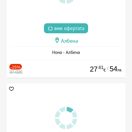
виж офертата
Албена
Нона - Албена
-25%
.61
54
27
/
лв.
€
37.02€