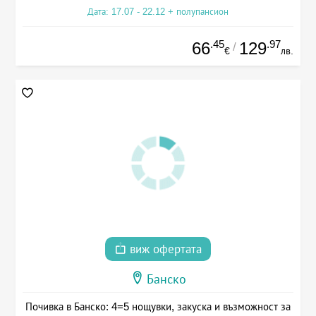
Дата: 17.07 - 22.12 + полупансион
.45
.97
66
129
/
€
лв.
виж офертата
Банско
Почивка в Банско: 4=5 нощувки, закуска и възможност за