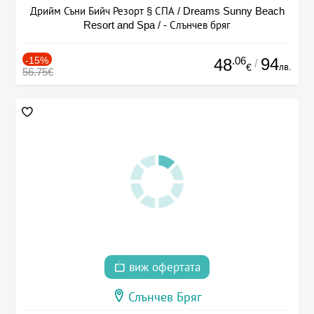
Дрийм Съни Бийч Резорт § СПА / Dreams Sunny Beach
Resort and Spa / - Слънчев бряг
-15%
.06
94
48
/
лв.
€
56.75€
виж офертата
Слънчев Бряг