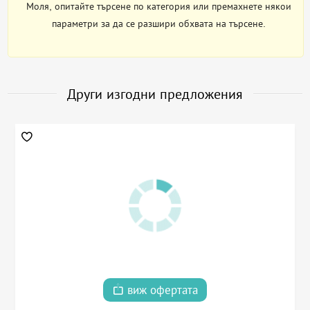
Моля, опитайте търсене по категория или премахнете някои
параметри за да се разшири обхвата на търсене.
Други изгодни предложения
виж офертата