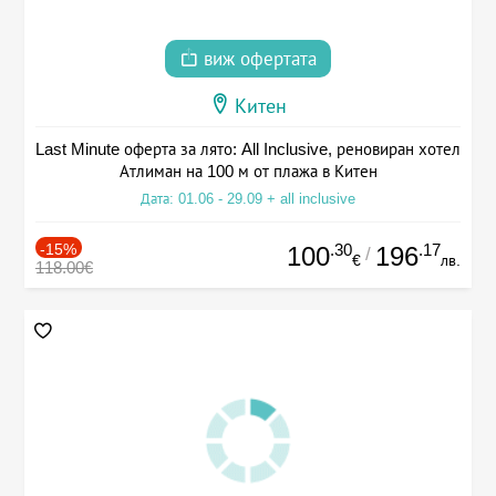
виж офертата
Китен
Last Minute оферта за лято: All Inclusive, реновиран хотел
Атлиман на 100 м от плажа в Китен
Дата: 01.06 - 29.09 + all inclusive
-15%
.30
.17
100
196
/
€
лв.
118.00€