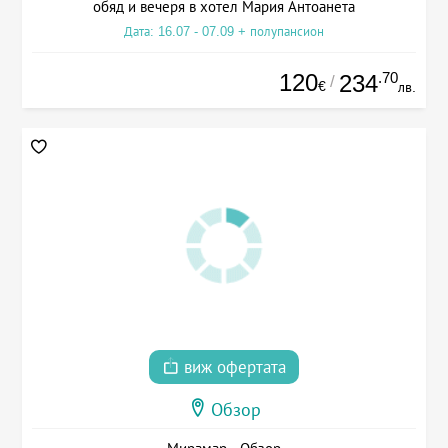
обяд и вечеря в хотел Мария Антоанета
Дата: 16.07 - 07.09 + полупансион
120
.70
234
/
€
лв.
виж офертата
Обзор