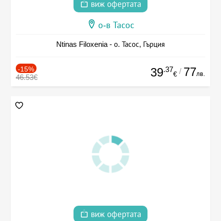
виж офертата
о-в Тасос
Ntinas Filoxenia - о. Тасос, Гърция
-15%
.37
77
39
/
лв.
€
46.53€
виж офертата