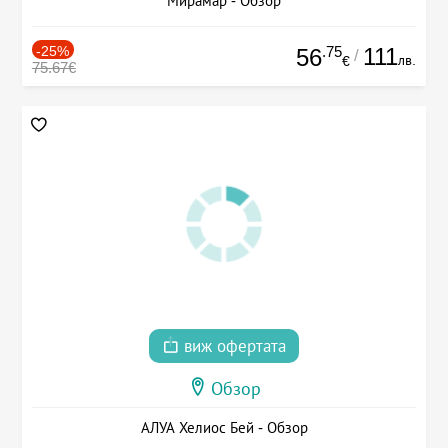
Мирамар - Обзор
-25%
.75
111
56
/
лв.
€
75.67€
виж офертата
Обзор
АЛУА Хелиос Бей - Обзор