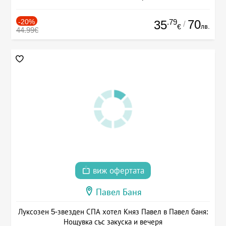
-20%
.79
70
35
/
лв.
€
44.99€
виж офертата
Павел Баня
Луксозен 5-звезден СПА хотел Княз Павел в Павел баня:
Нощувка със закуска и вечеря