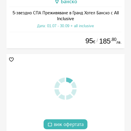
Банско
5-звездно СПА Преживяване в Гранд Хотел Банско с All
Inclusive
Дата: 01.07 - 30.09 + all inclusive
95
.80
185
/
€
лв.
виж офертата