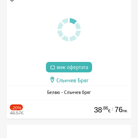
виж офертата
Слънчев Бряг
Белвю - Слънчев бряг
-20%
.86
76
38
/
лв.
€
48.57€