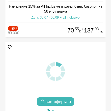
Намаление 15% за All Inclusive в хотел Съни, Созопол на
50 м от плажа
Дата: 30.07 - 30.09 + all inclusive
-15%
.55
.98
70
137
/
€
лв.
83.00€
виж офертата