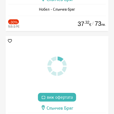
Нобел - Слънчев бряг
-30%
.32
73
37
/
лв.
€
53.17€
виж офертата
Слънчев Бряг