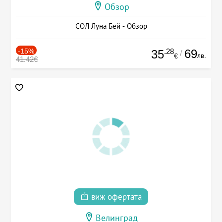
Обзор
СОЛ Луна Бей - Обзор
-15%
.28
69
35
/
лв.
€
41.42€
виж офертата
Велинград