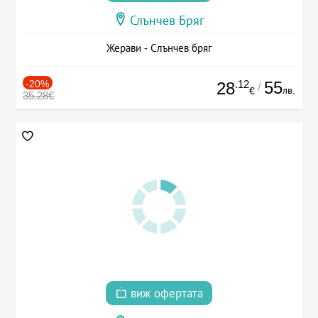
Слънчев Бряг
Жерави - Слънчев бряг
-20%
.12
55
28
/
лв.
€
35.28€
виж офертата