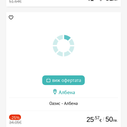
51.64€
виж офертата
Албена
Оазис - Албена
-25%
.57
50
25
/
лв.
€
34.05€