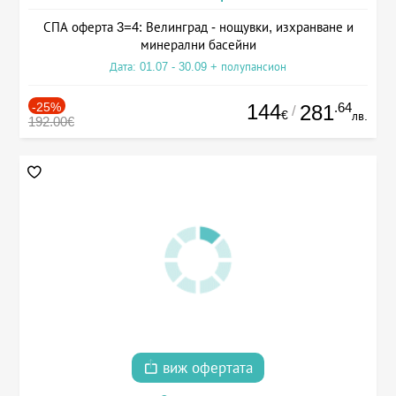
СПА оферта 3=4: Велинград - нощувки, изхранване и
минерални басейни
Дата: 01.07 - 30.09 + полупансион
-25%
144
.64
281
/
€
лв.
192.00€
виж офертата