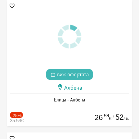
виж офертата
Албена
Елица - Албена
-25%
.59
52
26
/
лв.
€
35.54€