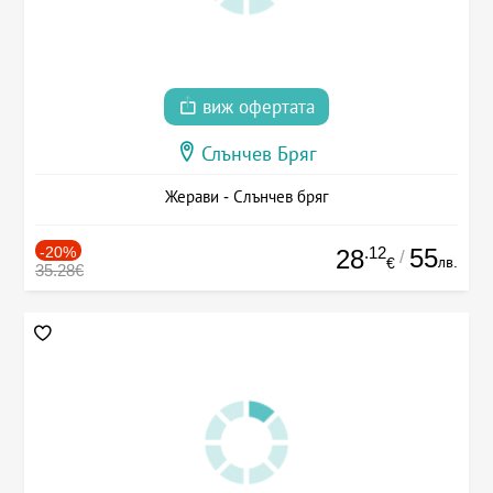
виж офертата
Слънчев Бряг
Жерави - Слънчев бряг
-20%
.12
55
28
/
лв.
€
35.28€