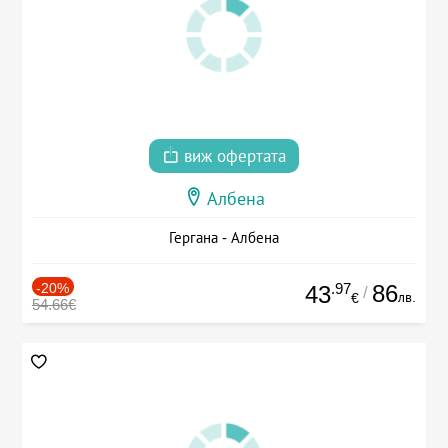
виж офертата
Албена
Гергана - Албена
-20%
.97
86
43
/
лв.
€
54.66€