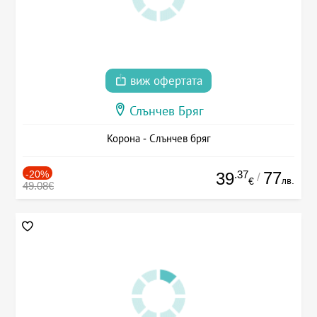
виж офертата
Слънчев Бряг
Корона - Слънчев бряг
-20%
.37
77
39
/
лв.
€
49.08€