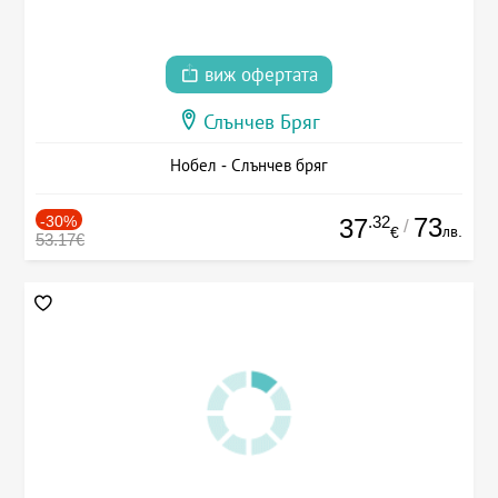
виж офертата
Слънчев Бряг
Нобел - Слънчев бряг
-30%
.32
73
37
/
лв.
€
53.17€