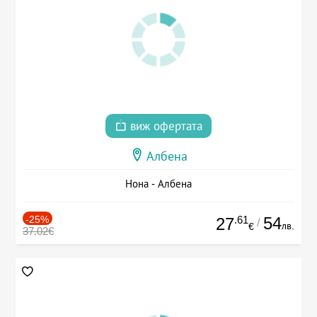
виж офертата
Албена
Нона - Албена
-25%
.61
54
27
/
лв.
€
37.02€