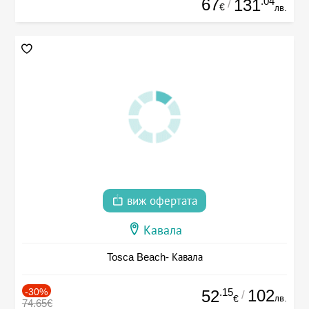
67
.04
131
/
€
лв.
виж офертата
Кавала
Tosca Beach- Кавала
-30%
.15
102
52
/
лв.
€
74.65€