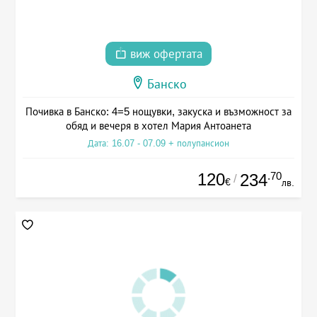
виж офертата
Банско
Почивка в Банско: 4=5 нощувки, закуска и възможност за
обяд и вечеря в хотел Мария Антоанета
Дата: 16.07 - 07.09 + полупансион
120
.70
234
/
€
лв.