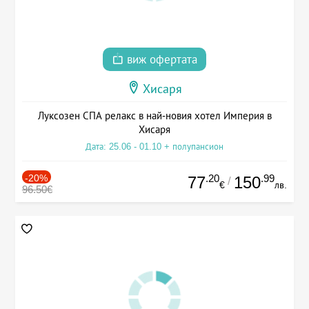
виж офертата
Хисаря
Луксозен СПА релакс в най-новия хотел Империя в
Хисаря
Дата: 25.06 - 01.10 + полупансион
-20%
.20
.99
77
150
/
€
лв.
96.50€