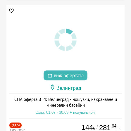
виж офертата
Велинград
СПА оферта 3=4: Велинград - нощувки, изхранване и
минерални басейни
Дата: 01.07 - 30.09 + полупансион
-25%
144
.64
281
/
€
лв.
192.00€