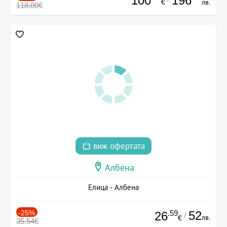
100
196
€
лв.
118.00€
виж офертата
Албена
Елица - Албена
-25%
.59
52
26
/
лв.
€
35.54€