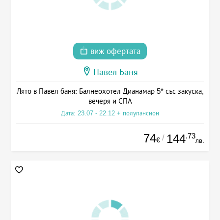
виж офертата
Павел Баня
Лято в Павел баня: Балнеохотел Дианамар 5* със закуска,
вечеря и СПА
Дата: 23.07 - 22.12 + полупансион
74
.73
144
/
€
лв.