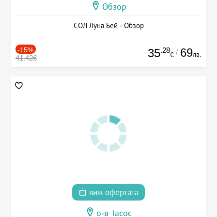
Обзор
СОЛ Луна Бей - Обзор
-15%
.28
69
35
/
лв.
€
41.42€
виж офертата
о-в Тасос