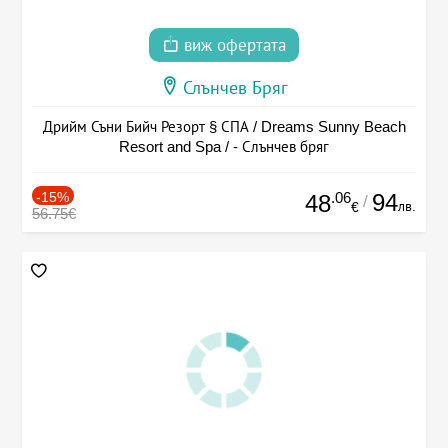
виж офертата
Слънчев Бряг
Дрийм Съни Бийч Резорт § СПА / Dreams Sunny Beach
Resort and Spa / - Слънчев бряг
-15%
.06
94
48
/
лв.
€
56.75€