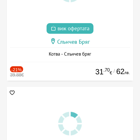
виж офертата
Слънчев Бряг
Котва - Слънчев бряг
-21%
.70
62
31
/
лв.
€
39.88€