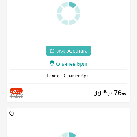
виж офертата
Слънчев Бряг
Белвю - Слънчев бряг
-20%
.86
76
38
/
лв.
€
48.57€