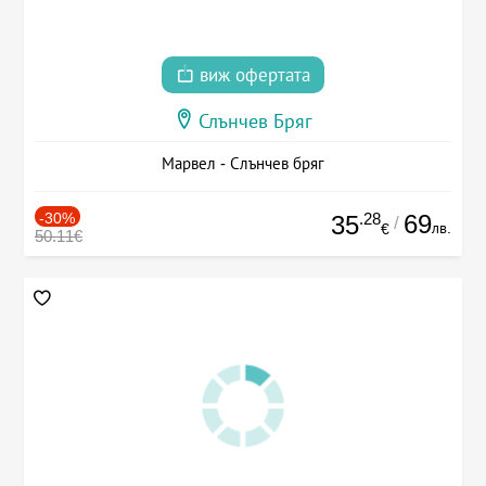
виж офертата
Слънчев Бряг
Марвел - Слънчев бряг
-30%
.28
69
35
/
лв.
€
50.11€