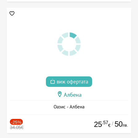
виж офертата
Албена
Оазис - Албена
-25%
.57
50
25
/
лв.
€
34.05€