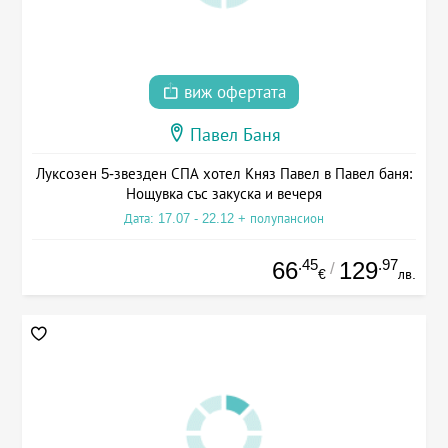
виж офертата
Павел Баня
Луксозен 5-звезден СПА хотел Княз Павел в Павел баня:
Нощувка със закуска и вечеря
Дата: 17.07 - 22.12 + полупансион
.45
.97
66
129
/
€
лв.