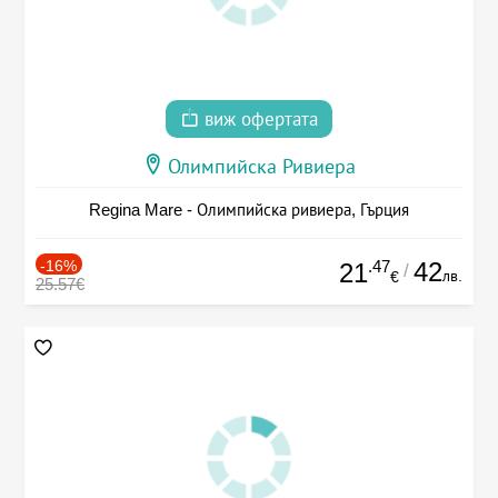
виж офертата
Олимпийска Ривиера
Regina Mare - Олимпийска ривиера, Гърция
-16%
.47
42
21
/
лв.
€
25.57€