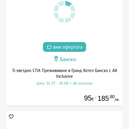
виж офертата
Банско
5-звездно СПА Преживяване в Гранд Хотел Банско с All
Inclusive
Дата: 01.07 - 30.09 + all inclusive
95
.80
185
/
€
лв.