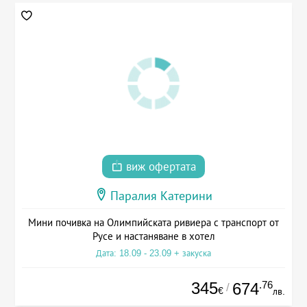
виж офертата
Паралия Катерини
Мини почивка на Олимпийската ривиера с транспорт от
Русе и настаняване в хотел
Дата: 18.09 - 23.09 + закуска
345
.76
674
/
€
лв.