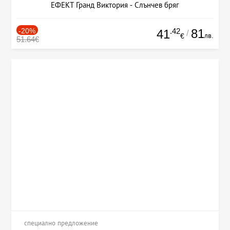
ЕФЕКТ Гранд Виктория - Слънчев бряг
-20%
.42
81
41
/
лв.
€
51.64€
специално предложение