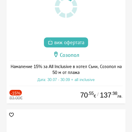
виж офертата
Созопол
Намаление 15% за All Inclusive в хотел Съни, Созопол на
50 м от плажа
Дата: 30.07 - 30.09 + all inclusive
-15%
.55
.98
70
137
/
€
лв.
83.00€