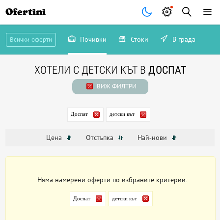
Ofertini
Почивки
Стоки
В града
Всички оферти
ХОТЕЛИ С ДЕТСКИ КЪТ В
ДОСПАТ
ВИЖ ФИЛТРИ
Доспат
детски кът
Цена
Отстъпка
Най-нови
Няма намерени оферти по избраните критерии:
Доспат
детски кът