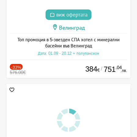
виж офертата
Велинград
Топ промоция в 5-звезден СПА хотел с минерални
басейни във Велинград
Дата: 01.09 - 20.12 + полупансион
-33%
384
.04
751
/
€
лв.
576.00€