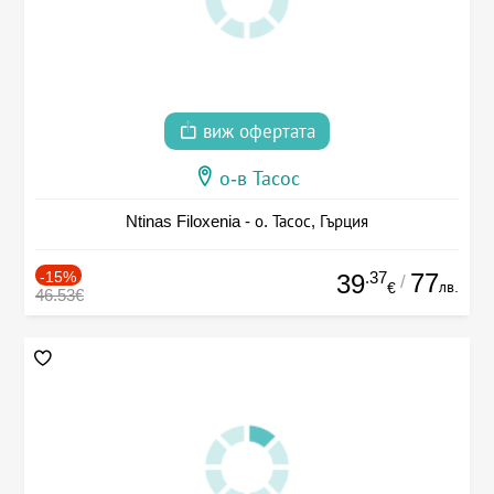
виж офертата
о-в Тасос
Ntinas Filoxenia - о. Тасос, Гърция
-15%
.37
77
39
/
лв.
€
46.53€