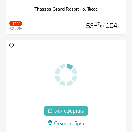
Thassos Grand Resort - о. Тасос
-15%
.17
104
53
/
лв.
€
62.38€
виж офертата
Слънчев Бряг