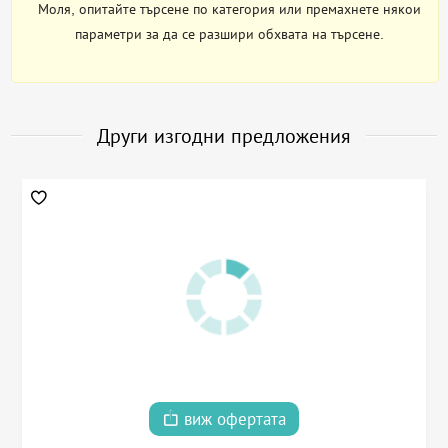
Моля, опитайте търсене по категория или премахнете някои
параметри за да се разшири обхвата на търсене.
Други изгодни предложения
виж офертата