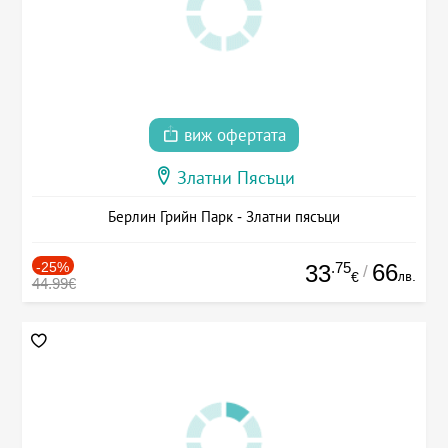
виж офертата
Златни Пясъци
Берлин Грийн Парк - Златни пясъци
-25%
.75
66
33
/
лв.
€
44.99€