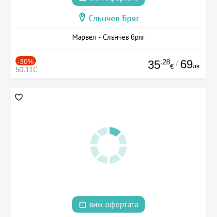
Слънчев Бряг
Марвел - Слънчев бряг
-30%
.28
69
35
/
лв.
€
50.11€
виж офертата