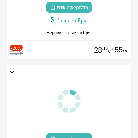
виж офертата
Слънчев Бряг
Жерави - Слънчев бряг
-20%
.12
55
28
/
лв.
€
35.28€