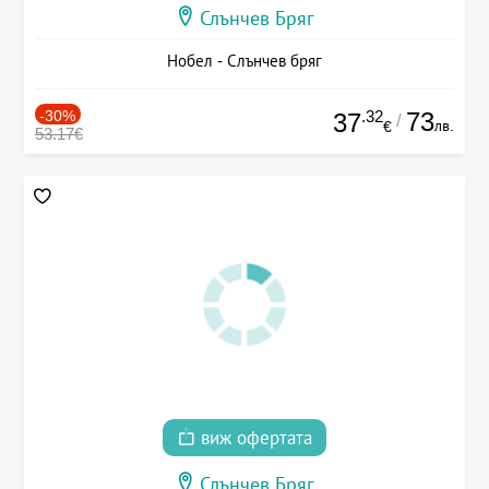
Слънчев Бряг
Нобел - Слънчев бряг
-30%
.32
73
37
/
лв.
€
53.17€
виж офертата
Слънчев Бряг