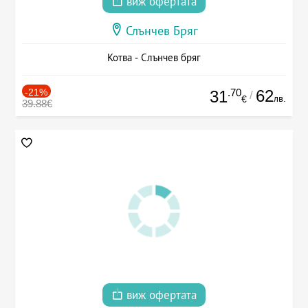
виж офертата
Слънчев Бряг
Котва - Слънчев бряг
-21%
.70
62
31
/
лв.
€
39.88€
виж офертата