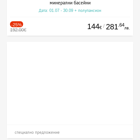
минерални басейни
Дата: 01.07 - 30.09 + полупансион
-25%
144
.64
281
/
€
лв.
192.00€
специално предложение