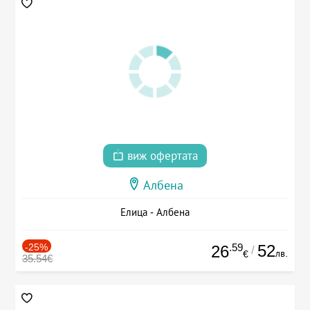
виж офертата
Албена
Елица - Албена
-25%
.59
52
26
/
лв.
€
35.54€