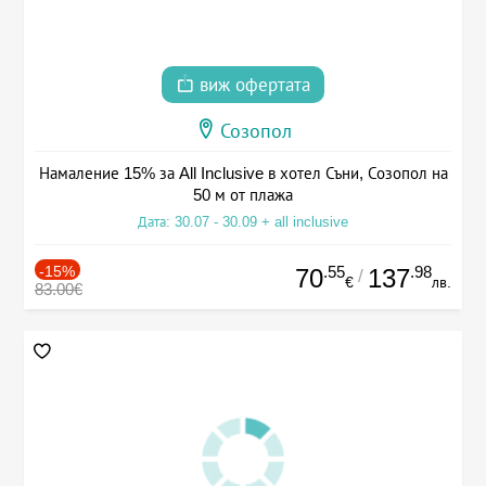
виж офертата
Созопол
Намаление 15% за All Inclusive в хотел Съни, Созопол на
50 м от плажа
Дата: 30.07 - 30.09 + all inclusive
-15%
.55
.98
70
137
/
€
лв.
83.00€