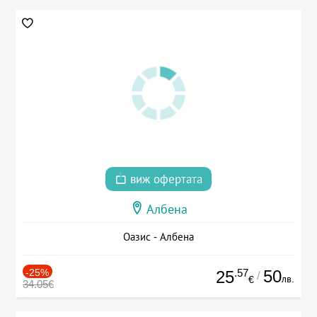
виж офертата
Албена
Оазис - Албена
-25%
.57
50
25
/
лв.
€
34.05€