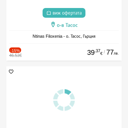
виж офертата
о-в Тасос
Ntinas Filoxenia - о. Тасос, Гърция
-15%
.37
77
39
/
лв.
€
46.53€