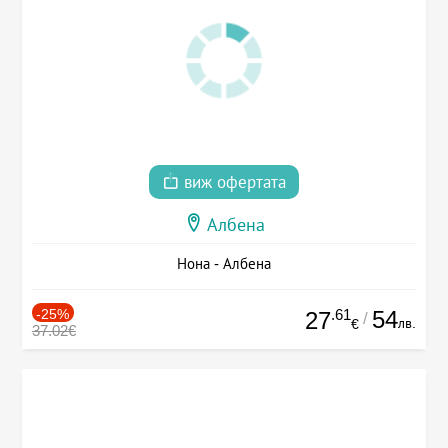
виж офертата
Албена
Нона - Албена
-25%
.61
54
27
/
лв.
€
37.02€