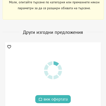
Моля, опитайте търсене по категория или премахнете някои
параметри за да се разшири обхвата на търсене.
Други изгодни предложения
виж офертата