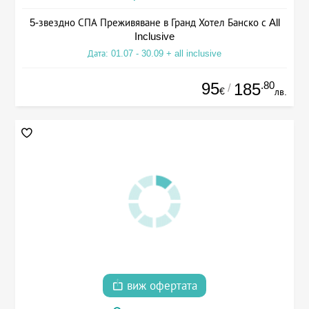
5-звездно СПА Преживяване в Гранд Хотел Банско с All
Inclusive
Дата: 01.07 - 30.09 + all inclusive
95
.80
185
/
€
лв.
виж офертата