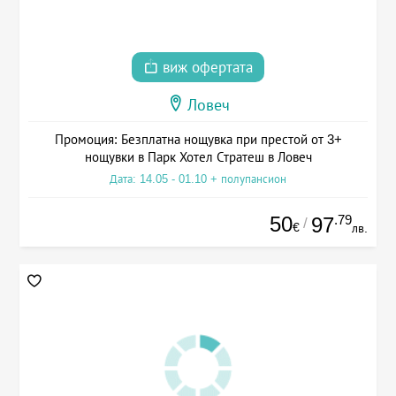
виж офертата
Ловеч
Промоция: Безплатна нощувка при престой от 3+
нощувки в Парк Хотел Стратеш в Ловеч
Дата: 14.05 - 01.10 + полупансион
50
.79
97
/
€
лв.