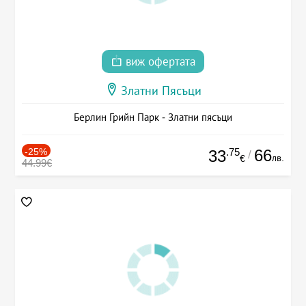
виж офертата
Златни Пясъци
Берлин Грийн Парк - Златни пясъци
-25%
.75
66
33
/
лв.
€
44.99€