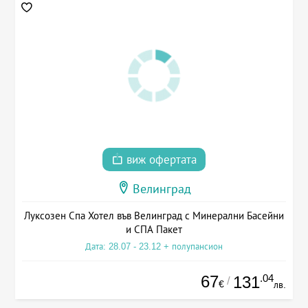
виж офертата
Велинград
Луксозен Спа Хотел във Велинград с Минерални Басейни
и СПА Пакет
Дата: 28.07 - 23.12 + полупансион
67
.04
131
/
€
лв.