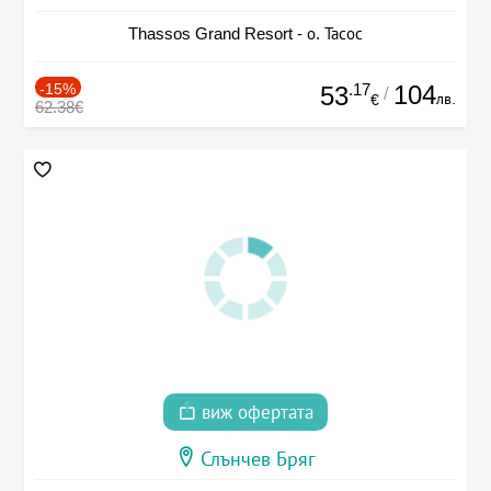
Thassos Grand Resort - о. Тасос
-15%
.17
104
53
/
лв.
€
62.38€
виж офертата
Слънчев Бряг