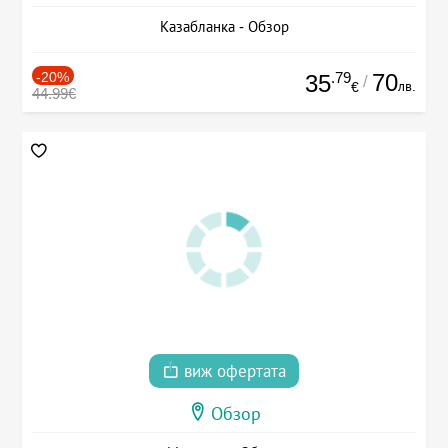
Казабланка - Обзор
-20%
.79
70
35
/
лв.
€
44.99€
виж офертата
Обзор