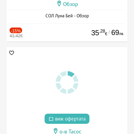
Обзор
СОЛ Луна Бей - Обзор
-15%
.28
69
35
/
лв.
€
41.42€
виж офертата
о-в Тасос