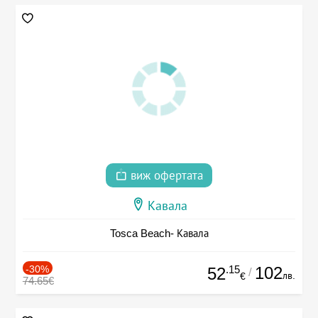
виж офертата
Кавала
Tosca Beach- Кавала
-30%
.15
102
52
/
лв.
€
74.65€