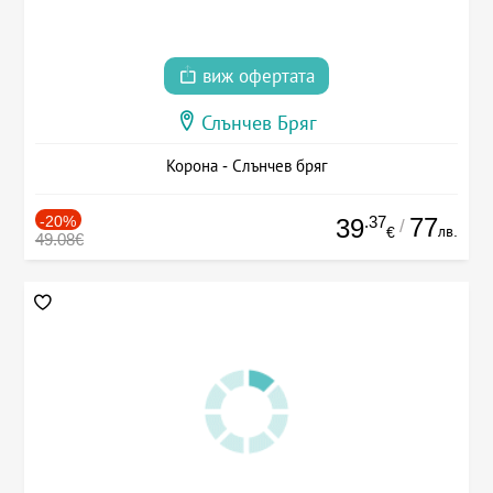
виж офертата
Слънчев Бряг
Корона - Слънчев бряг
-20%
.37
77
39
/
лв.
€
49.08€