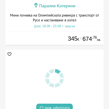
Паралия Катерини
Мини почивка на Олимпийската ривиера с транспорт от
Русе и настаняване в хотел
Дата: 18.09 - 23.09 + закуска
345
.76
674
/
€
лв.
виж офертата