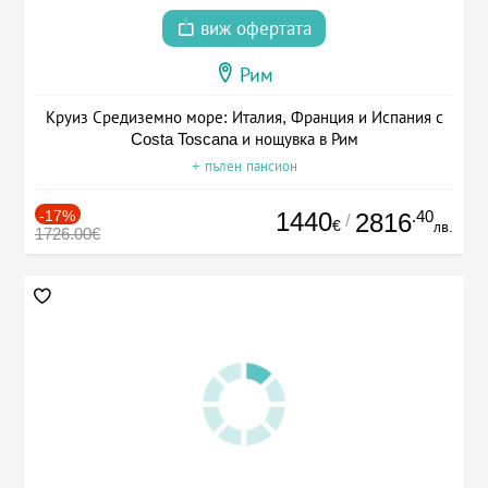
виж офертата
Рим
Круиз Средиземно море: Италия, Франция и Испания с
Costa Toscana и нощувка в Рим
+ пълен пансион
-17%
1440
.40
2816
/
€
лв.
1726.00€