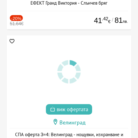
ЕФЕКТ Гранд Виктория - Слънчев бряг
-20%
.42
81
41
/
лв.
€
51.64€
виж офертата
Велинград
СПА оферта 3=4: Велинград - нощувки, изхранване и