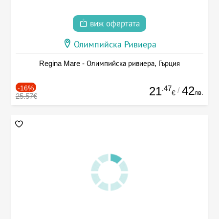
виж офертата
Олимпийска Ривиера
Regina Mare - Олимпийска ривиера, Гърция
-16%
.47
42
21
/
лв.
€
25.57€