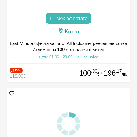
виж офертата
Китен
Last Minute оферта за лято: All Inclusive, реновиран хотел
Атлиман на 100 м от плажа в Китен
Дата: 01.06 - 29.09 + all inclusive
-15%
.30
.17
100
196
/
€
лв.
118.00€