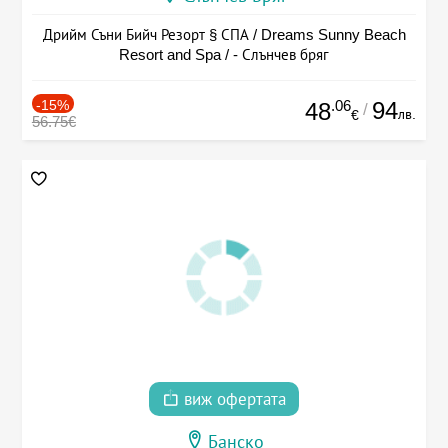
Дрийм Съни Бийч Резорт § СПА / Dreams Sunny Beach
Resort and Spa / - Слънчев бряг
-15%
.06
94
48
/
лв.
€
56.75€
виж офертата
Банско