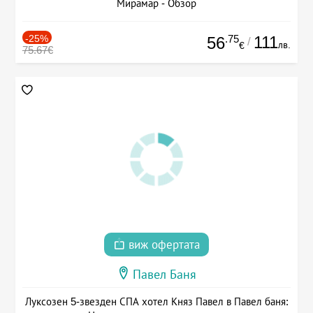
Мирамар - Обзор
-25%
.75
111
56
/
лв.
€
75.67€
виж офертата
Павел Баня
Луксозен 5-звезден СПА хотел Княз Павел в Павел баня: