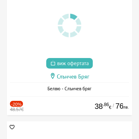
виж офертата
Слънчев Бряг
Белвю - Слънчев бряг
-20%
.86
76
38
/
лв.
€
48.57€