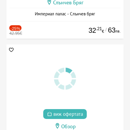
Слънчев Бряг
Империал палас - Слънчев бряг
-25%
.21
63
32
/
лв.
€
42.95€
виж офертата
Обзор