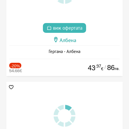
виж офертата
Албена
Гергана - Албена
-20%
.97
86
43
/
лв.
€
54.66€