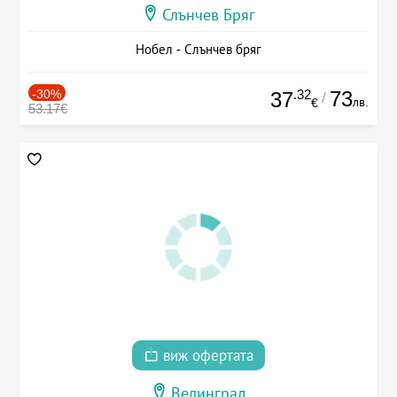
Слънчев Бряг
Нобел - Слънчев бряг
-30%
.32
73
37
/
лв.
€
53.17€
виж офертата
Велинград