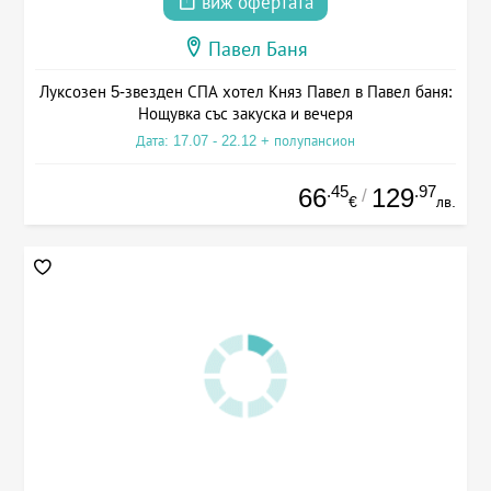
виж офертата
Павел Баня
Луксозен 5-звезден СПА хотел Княз Павел в Павел баня:
Нощувка със закуска и вечеря
Дата: 17.07 - 22.12 + полупансион
.45
.97
66
129
/
€
лв.