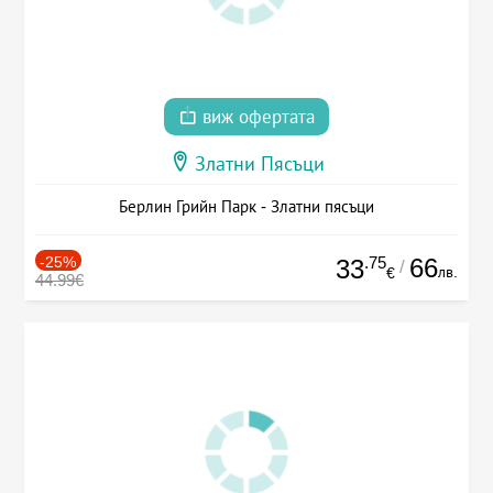
виж офертата
Златни Пясъци
Берлин Грийн Парк - Златни пясъци
-25%
.75
66
33
/
лв.
€
44.99€