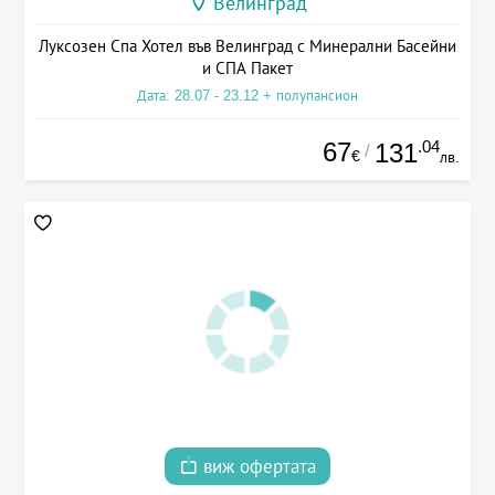
Велинград
Луксозен Спа Хотел във Велинград с Минерални Басейни
и СПА Пакет
Дата: 28.07 - 23.12 + полупансион
67
.04
131
/
€
лв.
виж офертата