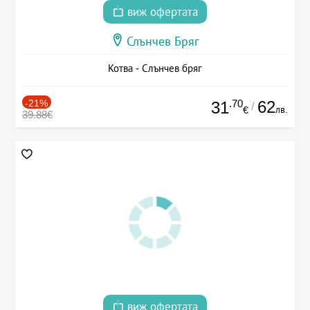
виж офертата
Слънчев Бряг
Котва - Слънчев бряг
-21%
.70
62
31
/
лв.
€
39.88€
виж офертата