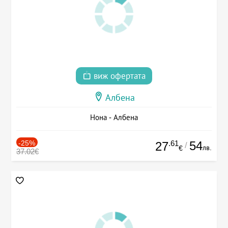
виж офертата
Албена
Нона - Албена
-25%
.61
54
27
/
лв.
€
37.02€