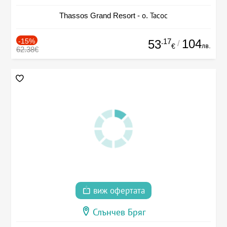
Thassos Grand Resort - о. Тасос
-15%
.17
104
53
/
лв.
€
62.38€
виж офертата
Слънчев Бряг