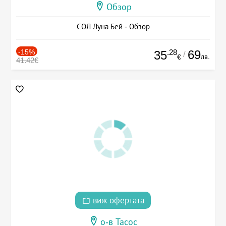
Обзор
СОЛ Луна Бей - Обзор
-15%
.28
69
35
/
лв.
€
41.42€
виж офертата
о-в Тасос