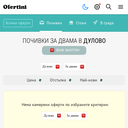
Ofertini
Почивки
Стоки
В града
Всички оферти
ПОЧИВКИ ЗА ДВАМА В
ДУЛОВО
ВИЖ ФИЛТРИ
Дулово
За двама
Цена
Отстъпка
Най-нови
Няма намерени оферти по избраните критерии:
Дулово
За двама