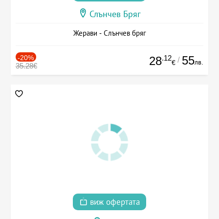
Слънчев Бряг
Жерави - Слънчев бряг
-20%
.12
55
28
/
лв.
€
35.28€
виж офертата