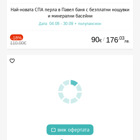
Най-новата СПА перла в Павел баня с безплатни нощувки
и минерални басейни
Дата: 04.08 - 30.09 + полупансион
-18%
90
.03
176
/
€
лв.
110.00€
виж офертата