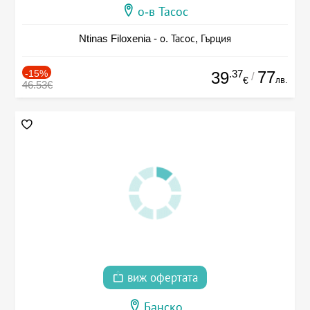
о-в Тасос
Ntinas Filoxenia - о. Тасос, Гърция
-15%
.37
77
39
/
лв.
€
46.53€
виж офертата
Банско