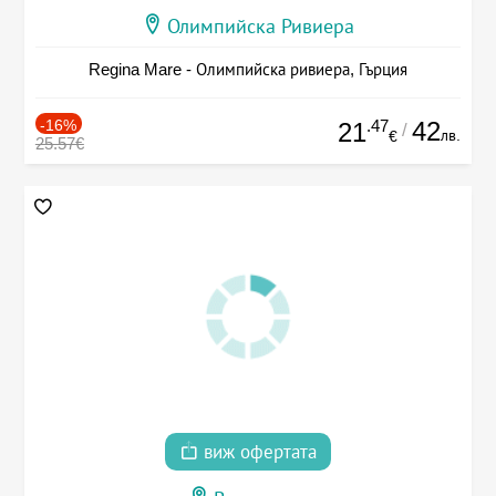
Олимпийска Ривиера
Regina Mare - Олимпийска ривиера, Гърция
-16%
.47
42
21
/
лв.
€
25.57€
виж офертата