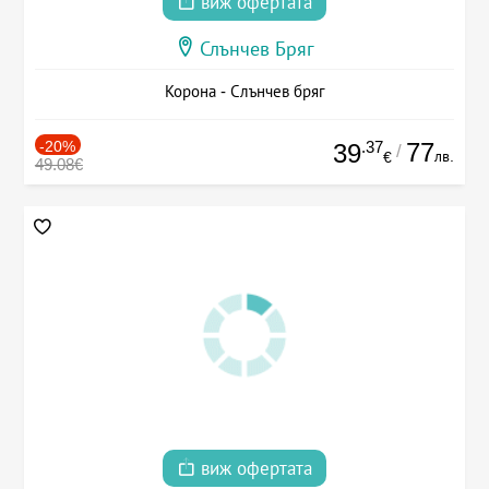
виж офертата
Слънчев Бряг
Корона - Слънчев бряг
-20%
.37
77
39
/
лв.
€
49.08€
виж офертата