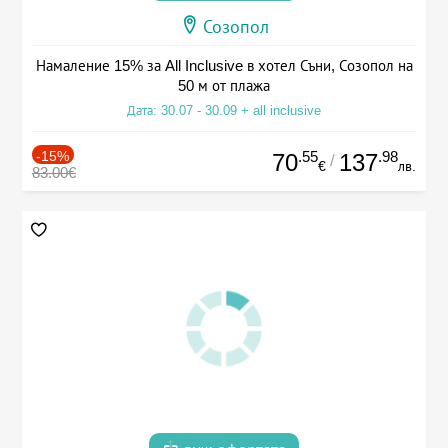
Созопол
Намаление 15% за All Inclusive в хотел Съни, Созопол на
50 м от плажа
Дата: 30.07 - 30.09 + all inclusive
-15%
.55
.98
70
137
/
€
лв.
83.00€