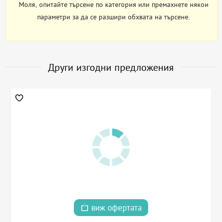
Моля, опитайте търсене по категория или премахнете някои
параметри за да се разшири обхвата на търсене.
Други изгодни предложения
виж офертата