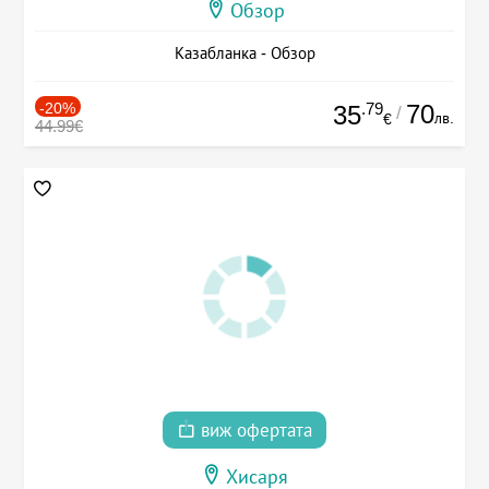
Обзор
Казабланка - Обзор
-20%
.79
70
35
/
лв.
€
44.99€
виж офертата
Хисаря