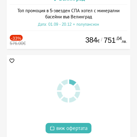
Топ промоция в 5-звезден СПА хотел с минерални
басейни във Велинград
Дата: 01.09 - 20.12 + полупансион
-33%
384
.04
751
/
€
лв.
576.00€
виж офертата