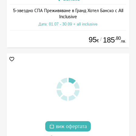
5-звездно СПА Преживяване в Гранд Хотел Банско с All
Inclusive
Дата: 01.07 - 30.09 + all inclusive
95
.80
185
/
€
лв.
виж офертата