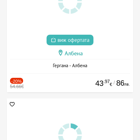
виж офертата
Албена
Гергана - Албена
-20%
.97
86
43
/
лв.
€
54.66€