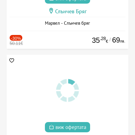
Слънчев Бряг
Марвел - Слънчев бряг
-30%
.28
69
35
/
лв.
€
50.11€
виж офертата