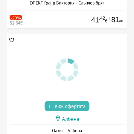
ЕФЕКТ Гранд Виктория - Слънчев бряг
-20%
.42
81
41
/
лв.
€
51.64€
виж офертата
Албена
Оазис - Албена