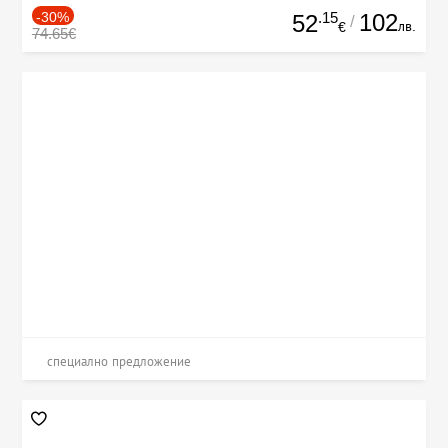
-30%
.15
102
52
/
лв.
€
74.65€
специално предложение