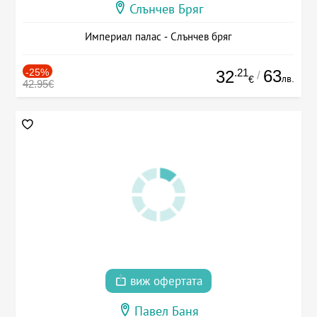
Слънчев Бряг
Империал палас - Слънчев бряг
-25%
.21
63
32
/
лв.
€
42.95€
виж офертата
Павел Баня