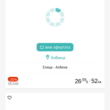
виж офертата
Албена
Елица - Албена
-25%
.59
52
26
/
лв.
€
35.54€