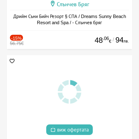
Слънчев Бряг
Дрийм Съни Бийч Резорт § СПА / Dreams Sunny Beach
Resort and Spa / - Слънчев бряг
-15%
.06
94
48
/
лв.
€
56.75€
виж офертата