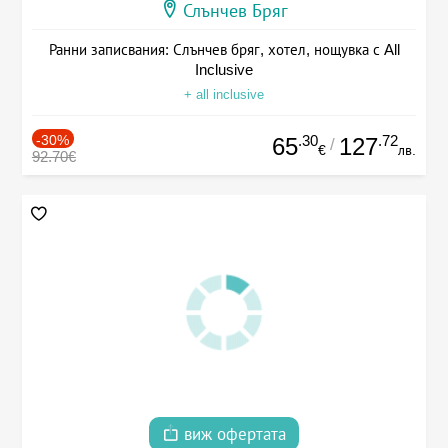
Слънчев Бряг
Ранни записвания: Слънчев бряг, хотел, нощувка с All
Inclusive
+ all inclusive
-30%
.30
.72
65
127
/
€
лв.
92.70€
виж офертата