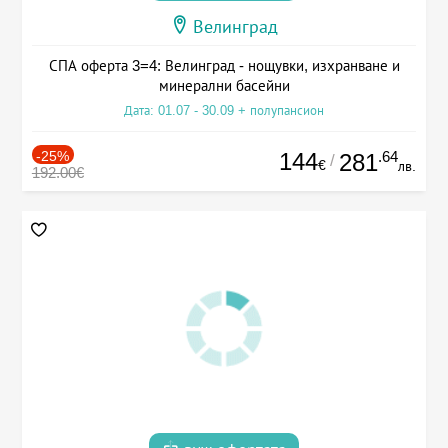
Велинград
СПА оферта 3=4: Велинград - нощувки, изхранване и
минерални басейни
Дата: 01.07 - 30.09 + полупансион
-25%
144
.64
281
/
€
лв.
192.00€