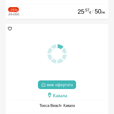
-25%
.57
50
25
/
лв.
€
34.05€
виж офертата
Кавала
Tosca Beach- Кавала