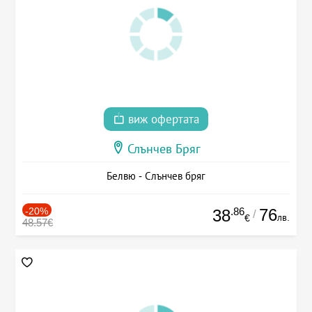
виж офертата
Слънчев Бряг
Белвю - Слънчев бряг
-20%
.86
76
38
/
лв.
€
48.57€