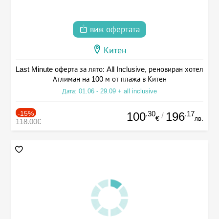
виж офертата
Китен
Last Minute оферта за лято: All Inclusive, реновиран хотел
Атлиман на 100 м от плажа в Китен
Дата: 01.06 - 29.09 + all inclusive
-15%
.30
.17
100
196
/
€
лв.
118.00€