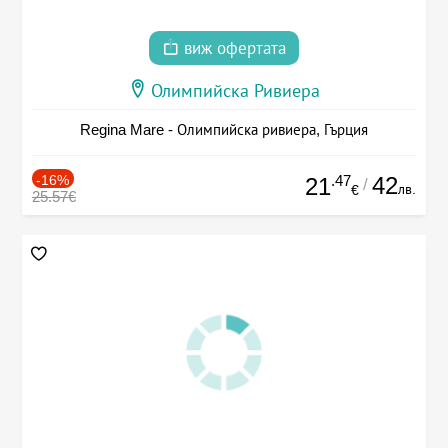
виж офертата
Олимпийска Ривиера
Regina Mare - Олимпийска ривиера, Гърция
-16%
.47
42
21
/
лв.
€
25.57€