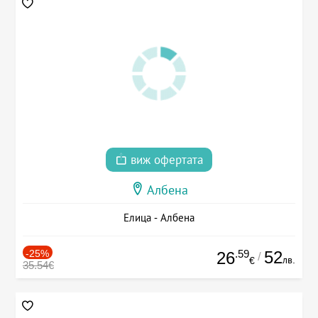
виж офертата
Албена
Елица - Албена
-25%
.59
52
26
/
лв.
€
35.54€