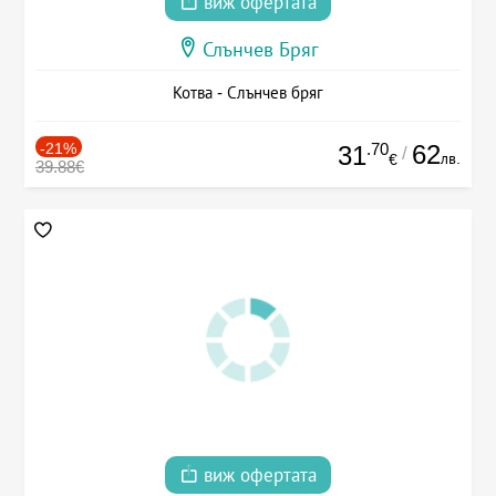
виж офертата
Слънчев Бряг
Котва - Слънчев бряг
-21%
.70
62
31
/
лв.
€
39.88€
виж офертата