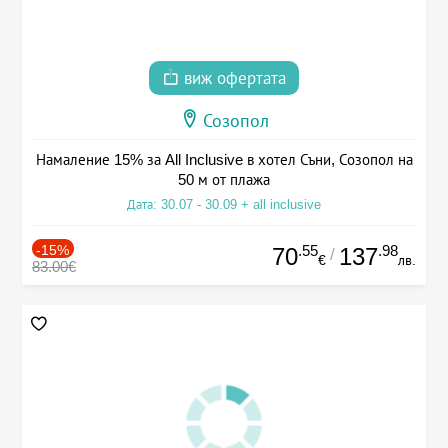
виж офертата
Созопол
Намаление 15% за All Inclusive в хотел Съни, Созопол на
50 м от плажа
Дата: 30.07 - 30.09 + all inclusive
-15%
.55
.98
70
137
/
€
лв.
83.00€