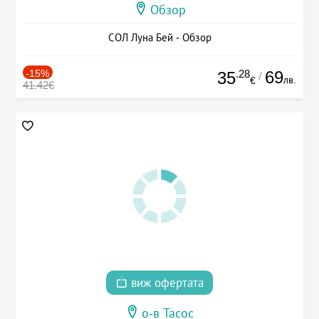
Обзор
СОЛ Луна Бей - Обзор
-15%
.28
69
35
/
лв.
€
41.42€
виж офертата
о-в Тасос