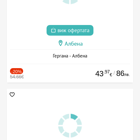
виж офертата
Албена
Гергана - Албена
-20%
.97
86
43
/
лв.
€
54.66€