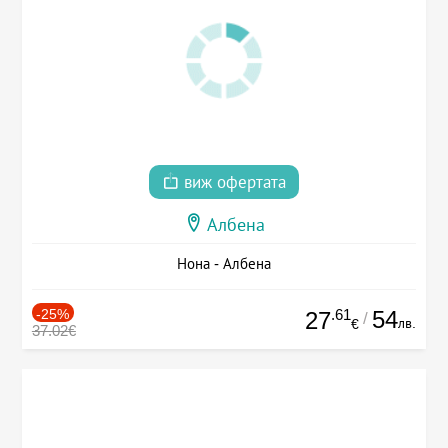
виж офертата
Албена
Нона - Албена
-25%
.61
54
27
/
лв.
€
37.02€