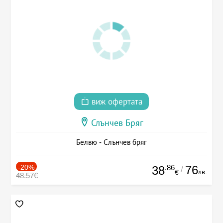
виж офертата
Слънчев Бряг
Белвю - Слънчев бряг
-20%
.86
76
38
/
лв.
€
48.57€