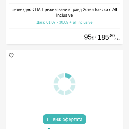
5-звездно СПА Преживяване в Гранд Хотел Банско с All
Inclusive
Дата: 01.07 - 30.09 + all inclusive
95
.80
185
/
€
лв.
виж офертата