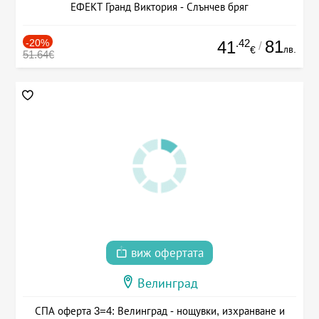
ЕФЕКТ Гранд Виктория - Слънчев бряг
-20%
.42
81
41
/
лв.
€
51.64€
виж офертата
Велинград
СПА оферта 3=4: Велинград - нощувки, изхранване и