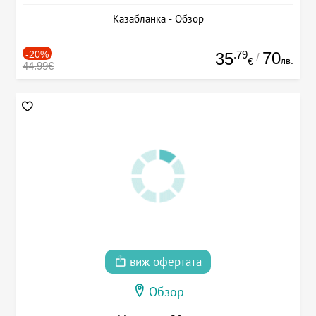
Казабланка - Обзор
-20%
.79
70
35
/
лв.
€
44.99€
виж офертата
Обзор