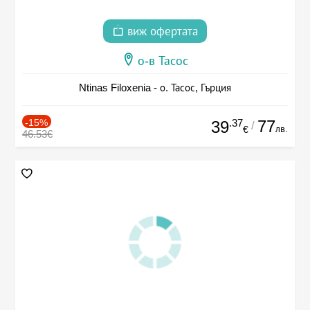
виж офертата
о-в Тасос
Ntinas Filoxenia - о. Тасос, Гърция
-15%
.37
77
39
/
лв.
€
46.53€