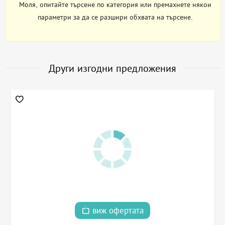
Моля, опитайте търсене по категория или премахнете някои
параметри за да се разшири обхвата на търсене.
Други изгодни предложения
виж офертата