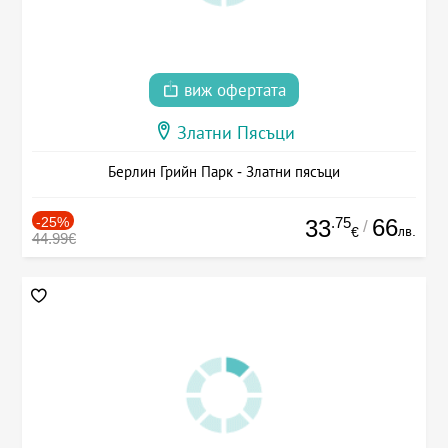
виж офертата
Златни Пясъци
Берлин Грийн Парк - Златни пясъци
-25%
.75
66
33
/
лв.
€
44.99€