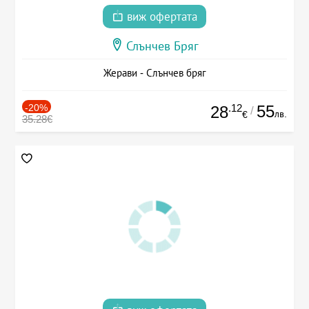
виж офертата
Слънчев Бряг
Жерави - Слънчев бряг
-20%
.12
55
28
/
лв.
€
35.28€