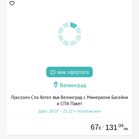
виж офертата
Велинград
Луксозен Спа Хотел във Велинград с Минерални Басейни
и СПА Пакет
Дата: 28.07 - 23.12 + полупансион
67
.04
131
/
€
лв.