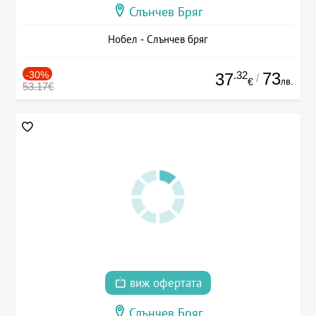
Слънчев Бряг
Нобел - Слънчев бряг
-30%
.32
73
37
/
лв.
€
53.17€
виж офертата
Слънчев Бряг