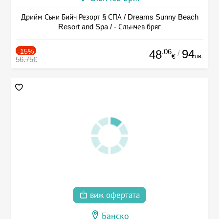
Дрийм Съни Бийч Резорт § СПА / Dreams Sunny Beach
Resort and Spa / - Слънчев бряг
-15%
.06
94
48
/
лв.
€
56.75€
виж офертата
Банско