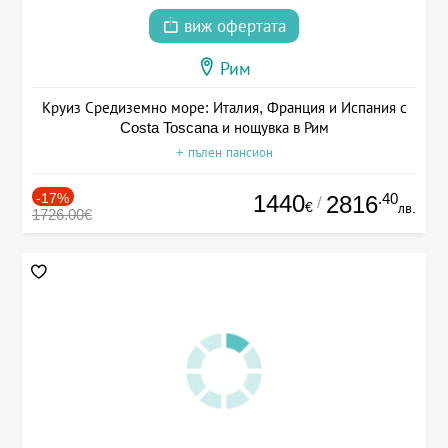
виж офертата
Рим
Круиз Средиземно море: Италия, Франция и Испания с
Costa Toscana и нощувка в Рим
+ пълен пансион
-17%
1440
.40
2816
/
€
лв.
1726.00€