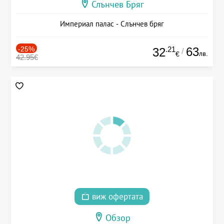
Слънчев Бряг
Империал палас - Слънчев бряг
-25%
.21
63
32
/
лв.
€
42.95€
виж офертата
Обзор