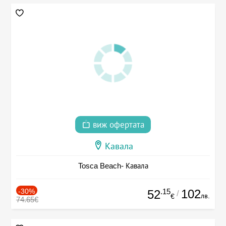
виж офертата
Кавала
Tosca Beach- Кавала
-30%
.15
102
52
/
лв.
€
74.65€