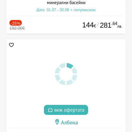
минерални басейни
Дата: 01.07 - 30.09 + полупансион
-25%
144
.64
281
/
€
лв.
192.00€
виж офертата
Албена