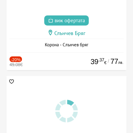
виж офертата
Слънчев Бряг
Корона - Слънчев бряг
-20%
.37
77
39
/
лв.
€
49.08€