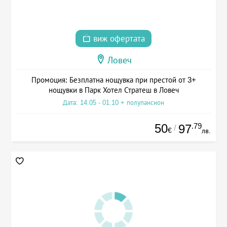
виж офертата
Ловеч
Промоция: Безплатна нощувка при престой от 3+
нощувки в Парк Хотел Стратеш в Ловеч
Дата: 14.05 - 01.10 + полупансион
50
.79
97
/
€
лв.