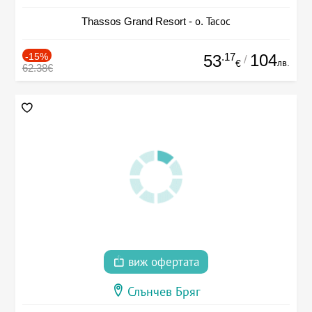
Thassos Grand Resort - о. Тасос
-15%
.17
104
53
/
лв.
€
62.38€
виж офертата
Слънчев Бряг