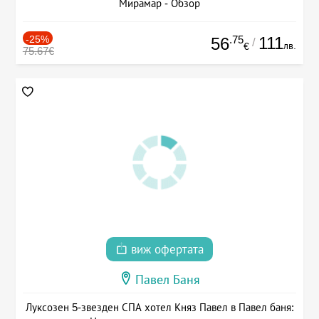
Мирамар - Обзор
-25%
.75
111
56
/
лв.
€
75.67€
виж офертата
Павел Баня
Луксозен 5-звезден СПА хотел Княз Павел в Павел баня: