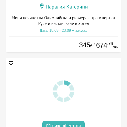
Паралия Катерини
Мини почивка на Олимпийската ривиера с транспорт от
Русе и настаняване в хотел
Дата: 18.09 - 23.09 + закуска
345
.76
674
/
€
лв.
виж офертата