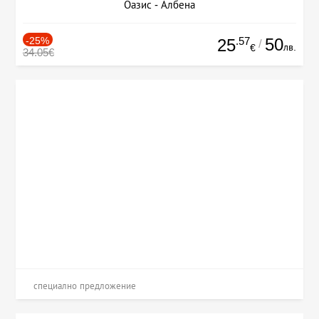
Оазис - Албена
-25%
.57
50
25
/
лв.
€
34.05€
специално предложение