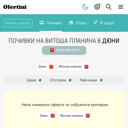
Ofertini
Почивки
Стоки
В града
Всички оферти
ПОЧИВКИ НА ВИТОША ПЛАНИНА В
ДЮНИ
ВИЖ ФИЛТРИ
Дюни
Витоша планина
Цена
Отстъпка
Най-нови
Няма намерени оферти по избраните критерии:
Дюни
Витоша планина