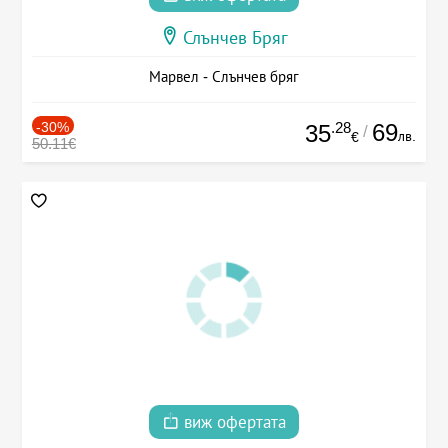
Слънчев Бряг
Марвел - Слънчев бряг
-30%
.28
69
35
/
лв.
€
50.11€
виж офертата