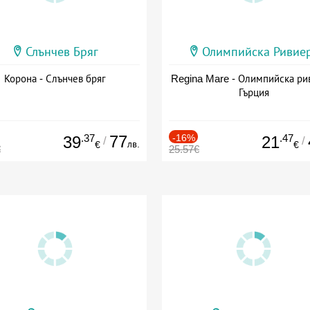
Слънчев Бряг
Олимпийска Ривие
Корона - Слънчев бряг
Regina Mare - Олимпийска ри
Гърция
.37
77
-16%
.47
39
21
/
/
лв.
€
€
€
25.57€