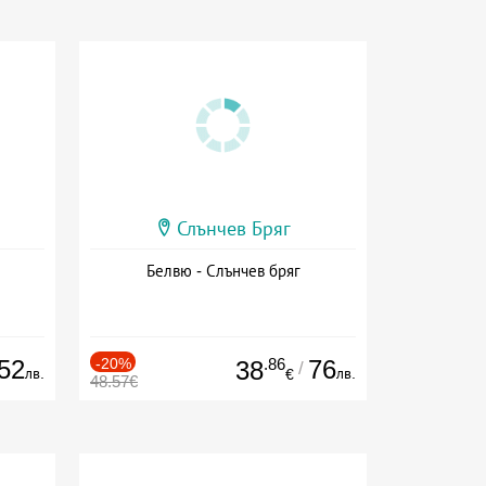
Слънчев Бряг
Белвю - Слънчев бряг
52
-20%
.86
76
38
/
лв.
лв.
€
48.57€