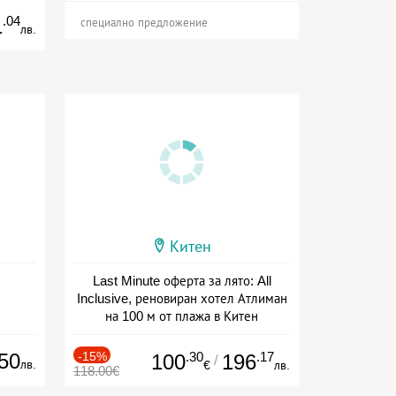
.04
1
специално предложение
лв.
Китен
Last Minute оферта за лято: All
Inclusive, реновиран хотел Атлиман
на 100 м от плажа в Китен
Дата: 01.06 - 29.09 + all inclusive
50
-15%
.30
.17
100
196
/
лв.
€
лв.
118.00€