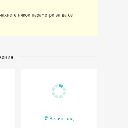
махнете някои параметри за да се
жения
Велинград