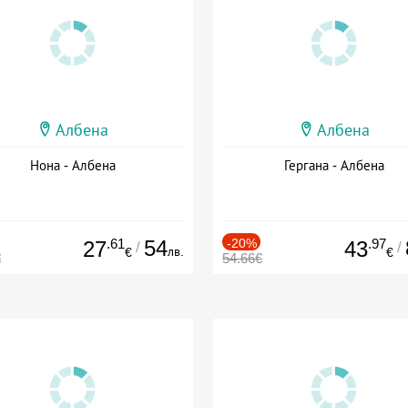
Албена
Албена
Нона - Албена
Гергана - Албена
.61
54
-20%
.97
27
43
/
/
лв.
€
€
€
54.66€