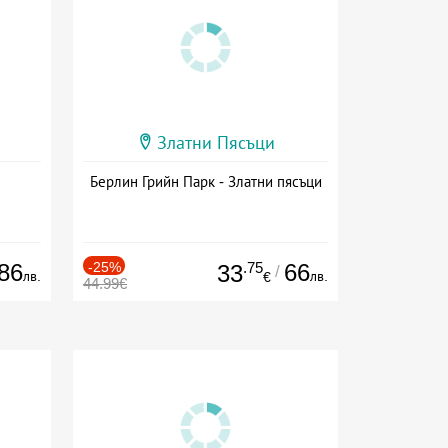
Златни Пясъци
Берлин Грийн Парк - Златни пясъци
86
-25%
.75
66
33
/
лв.
лв.
€
44.99€