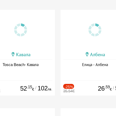
Кавала
Албена
Tosca Beach- Кавала
Елица - Албена
.15
102
-25%
.59
52
26
/
/
лв.
€
€
€
35.54€