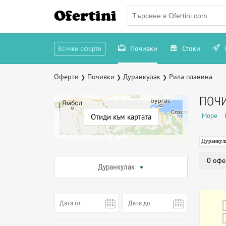
Ofertini
Почивки
Стоки
Всички оферти
Оферти
Почивки
Дуранкулак
Рила планина
❯
❯
❯
ПОЧИ
Море
Отиди към картата
Дуранкул
0 офе
Дуранкулак