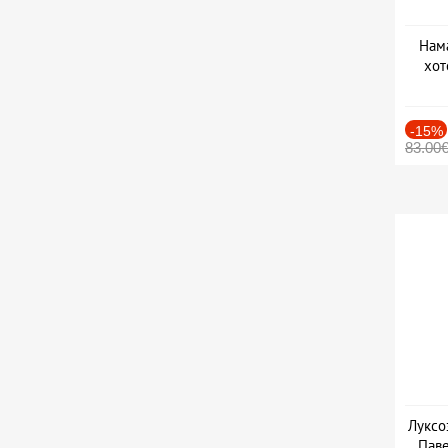
Нама
хот
Дат
-15%
83.00
Луксо
Паве