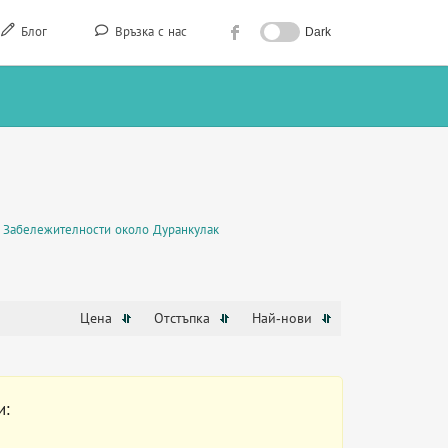
Блог
Връзка с нас
Dark
Забележителности около Дуранкулак
Цена
Отстъпка
Най-нови
и: