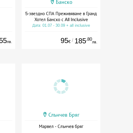
Банско
5-звездно СПА Преживяване в Гранд
Хотел Банско с All Inclusive
Дата: 01.07 - 30.09 + all inclusive
55
95
.80
185
/
лв.
€
лв.
Слънчев Бряг
Марвел - Слънчев бряг