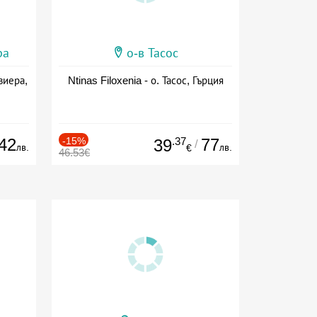
ра
о-в Тасос
виера,
Ntinas Filoxenia - о. Тасос, Гърция
42
-15%
.37
77
39
/
лв.
лв.
€
46.53€