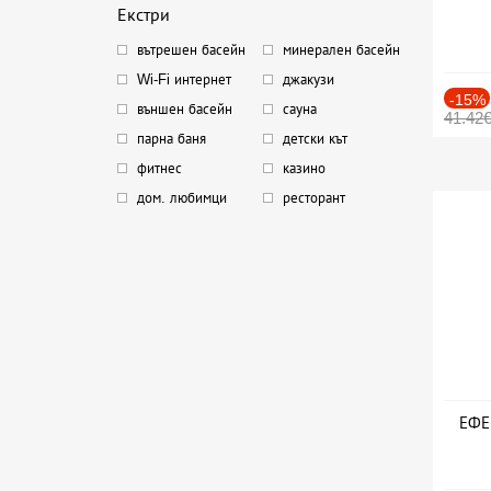
Екстри
вътрешен басейн
минерален басейн
Wi-Fi интернет
джакузи
-15%
външен басейн
сауна
41.42
парна баня
детски кът
фитнес
казино
дом. любимци
ресторант
ЕФЕК