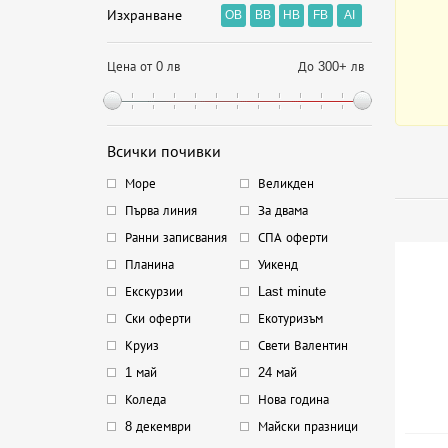
Изхранване
OB
BB
HB
FB
AI
Цена от 0 лв
До 300+ лв
Всички почивки
Море
Великден
Първа линия
За двама
Ранни записвания
СПА оферти
Планина
Уикенд
Екскурзии
Last minute
Ски оферти
Екотуризъм
Круиз
Свети Валентин
1 май
24 май
Коледа
Нова година
8 декември
Майски празници