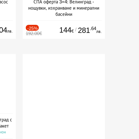
асос
СПА оферта 3=4: Велинград -
нощувки, изхранване и минерални
басейни
Дата: 01.07 - 30.09 + полупансион
04
-25%
144
.64
281
/
лв.
€
лв.
192.00€
град с
акет
сион