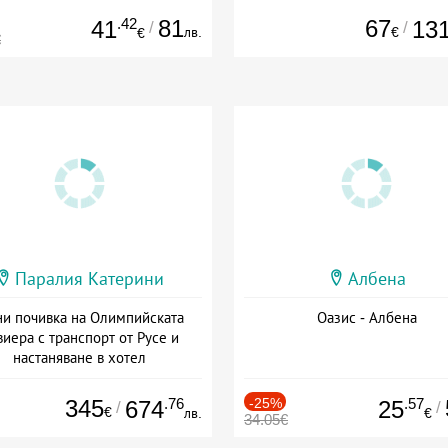
.42
81
67
41
13
/
/
лв.
€
€
€
Паралия Катерини
Албена
и почивка на Олимпийската
Оазис - Албена
виера с транспорт от Русе и
настаняване в хотел
Дата: 18.09 - 23.09 + закуска
345
.76
-25%
.57
674
25
/
/
€
лв.
€
34.05€