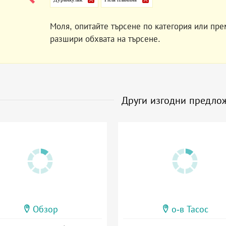
Моля, опитайте търсене по категория или пре
разшири обхвата на търсене.
Други изгодни предло
Обзор
о-в Тасос