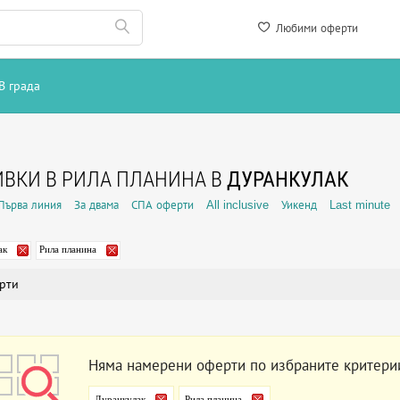
Любими оферти
В града
ВКИ В РИЛА ПЛАНИНА В
ДУРАНКУЛАК
Първа линия
За двама
СПА оферти
All inclusive
Уикенд
Last minute
ак
Рила планина
рти
Няма намерени оферти по избраните критери
Дуранкулак
Рила планина