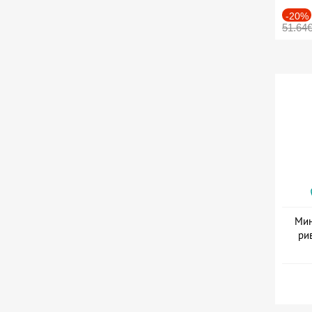
-20%
51.64
Мин
ри