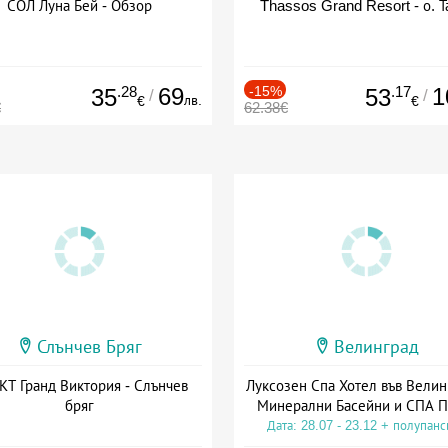
СОЛ Луна Бей - Обзор
Thassos Grand Resort - о. Т
.28
69
-15%
.17
1
35
53
/
/
лв.
€
€
€
62.38€
Слънчев Бряг
Велинград
Т Гранд Виктория - Слънчев
Луксозен Спа Хотел във Велин
бряг
Минерални Басейни и СПА П
Дата: 28.07 - 23.12 + полупан