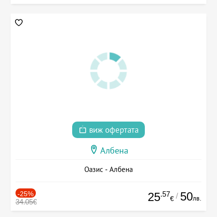
виж офертата
Албена
Оазис - Албена
-25%
.57
50
25
/
лв.
€
34.05€