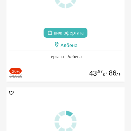
виж офертата
Албена
Гергана - Албена
-20%
.97
86
43
/
лв.
€
54.66€