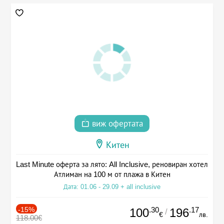
виж офертата
Китен
Last Minute оферта за лято: All Inclusive, реновиран хотел
Атлиман на 100 м от плажа в Китен
Дата: 01.06 - 29.09 + all inclusive
-15%
.30
.17
100
196
/
€
лв.
118.00€