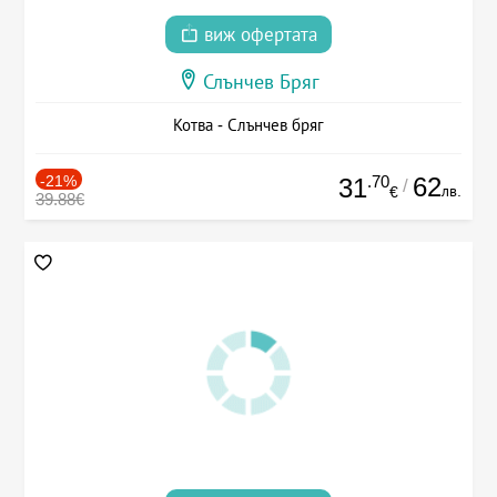
виж офертата
Слънчев Бряг
Котва - Слънчев бряг
-21%
.70
62
31
/
лв.
€
39.88€