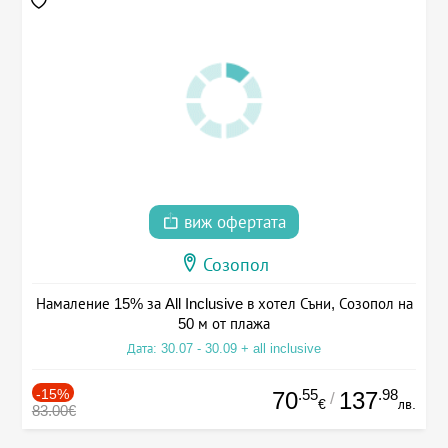
виж офертата
Созопол
Намаление 15% за All Inclusive в хотел Съни, Созопол на
50 м от плажа
Дата: 30.07 - 30.09 + all inclusive
-15%
.55
.98
70
137
/
€
лв.
83.00€