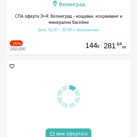
Велинград
СПА оферта 3=4: Велинград - нощувки, изхранване и
минерални басейни
Дата: 01.07 - 30.09 + полупансион
-25%
144
.64
281
/
€
лв.
192.00€
виж офертата