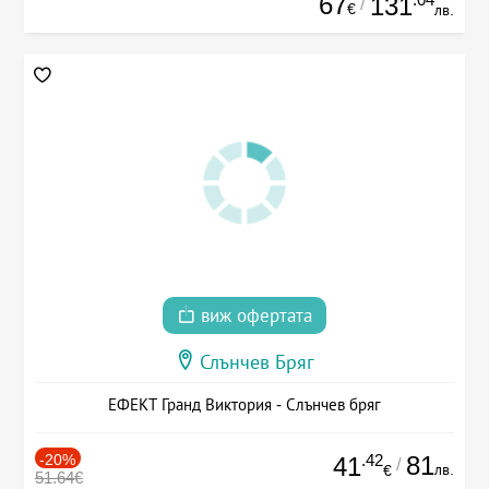
67
131
/
€
лв.
виж офертата
Слънчев Бряг
ЕФЕКТ Гранд Виктория - Слънчев бряг
-20%
.42
81
41
/
лв.
€
51.64€