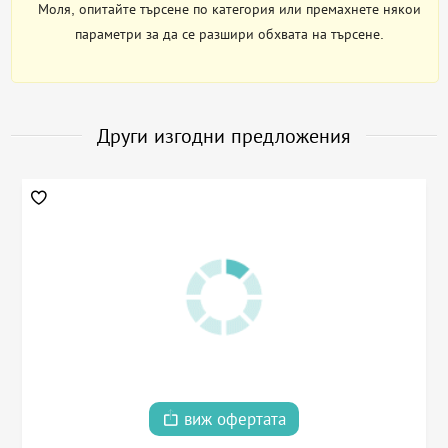
Моля, опитайте търсене по категория или премахнете някои
параметри за да се разшири обхвата на търсене.
Други изгодни предложения
виж офертата