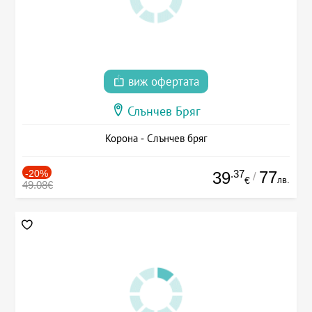
виж офертата
Слънчев Бряг
Корона - Слънчев бряг
-20%
.37
77
39
/
лв.
€
49.08€