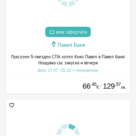
виж офертата
Павел Баня
Луксозен 5-звезден СПА хотел Княз Павел в Павел баня:
Нощувка със закуска и вечеря
Дата: 17.07 - 22.12 + полупансион
.45
.97
66
129
/
€
лв.