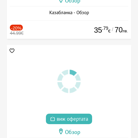
Обзор
Казабланка - Обзор
-20%
.79
70
35
/
лв.
€
44.99€
виж офертата
Обзор