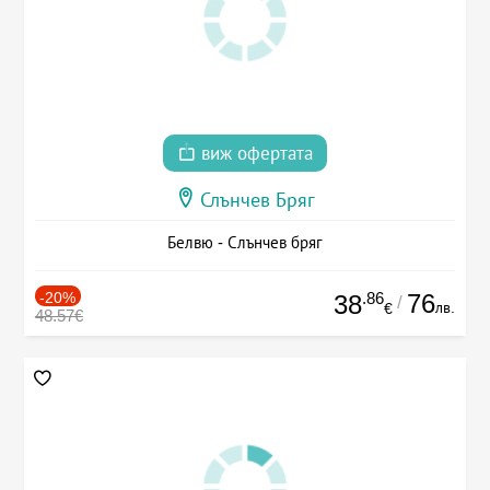
виж офертата
Слънчев Бряг
Белвю - Слънчев бряг
-20%
.86
76
38
/
лв.
€
48.57€