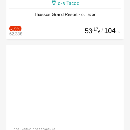
о-в Тасос
Thassos Grand Resort - о. Тасос
-15%
.17
104
53
/
лв.
€
62.38€
специално предложение