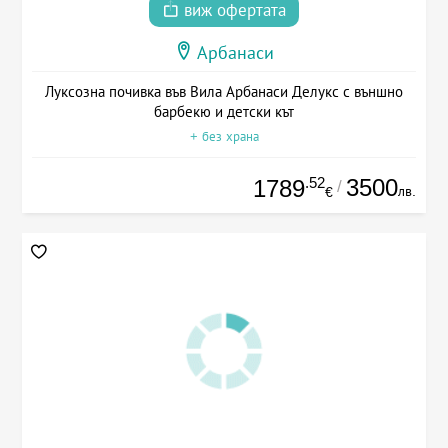
виж офертата
Арбанаси
Луксозна почивка във Вила Арбанаси Делукс с външно
барбекю и детски кът
+ без храна
.52
3500
1789
/
лв.
€