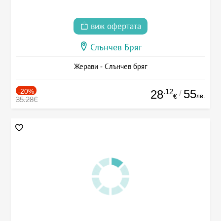
виж офертата
Слънчев Бряг
Жерави - Слънчев бряг
-20%
.12
55
28
/
лв.
€
35.28€