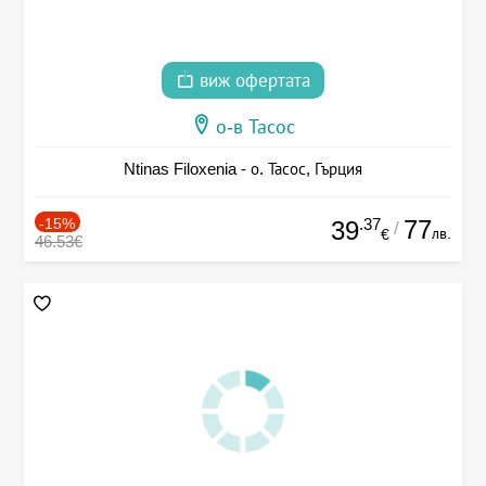
виж офертата
о-в Тасос
Ntinas Filoxenia - о. Тасос, Гърция
-15%
.37
77
39
/
лв.
€
46.53€