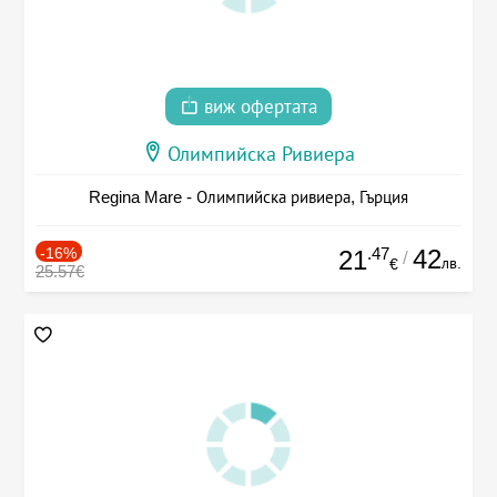
виж офертата
Олимпийска Ривиера
Regina Mare - Олимпийска ривиера, Гърция
-16%
.47
42
21
/
лв.
€
25.57€