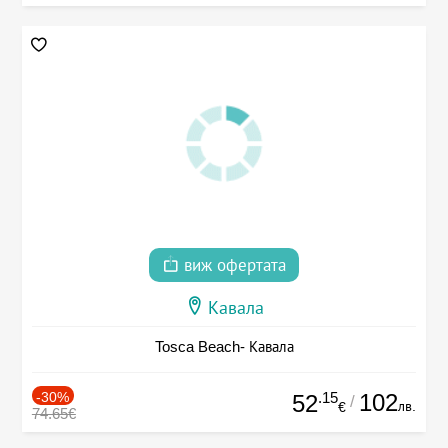
виж офертата
Кавала
Tosca Beach- Кавала
-30%
.15
102
52
/
лв.
€
74.65€