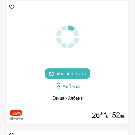
виж офертата
Албена
Елица - Албена
-25%
.59
52
26
/
лв.
€
35.54€