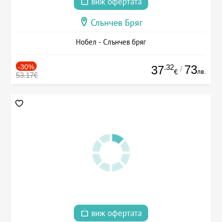
виж офертата
Слънчев Бряг
Нобел - Слънчев бряг
-30%
.32
73
37
/
лв.
€
53.17€
виж офертата