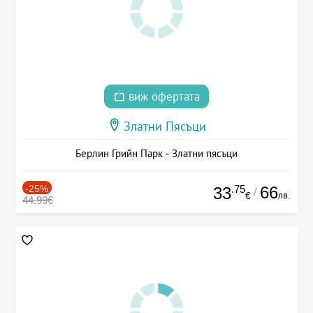
виж офертата
Златни Пясъци
Берлин Грийн Парк - Златни пясъци
-25%
.75
66
33
/
лв.
€
44.99€