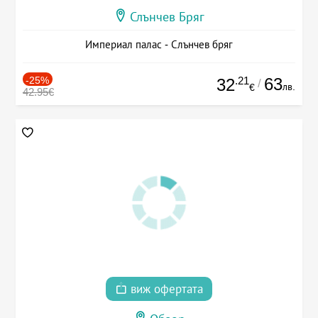
Слънчев Бряг
Империал палас - Слънчев бряг
-25%
.21
63
32
/
лв.
€
42.95€
виж офертата