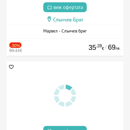
виж офертата
Слънчев Бряг
Марвел - Слънчев бряг
-30%
.28
69
35
/
лв.
€
50.11€