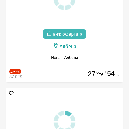
виж офертата
Албена
Нона - Албена
-25%
.61
54
27
/
лв.
€
37.02€