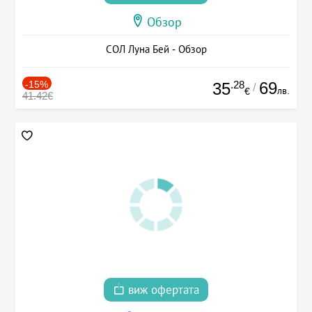
Обзор
СОЛ Луна Бей - Обзор
-15%
.28
69
35
/
лв.
€
41.42€
виж офертата