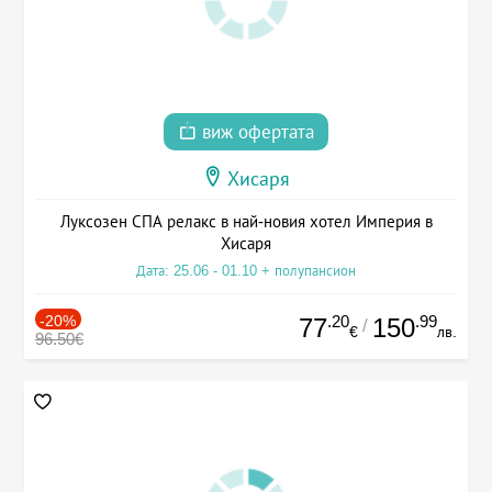
виж офертата
Хисаря
Луксозен СПА релакс в най-новия хотел Империя в
Хисаря
Дата: 25.06 - 01.10 + полупансион
-20%
.20
.99
77
150
/
€
лв.
96.50€