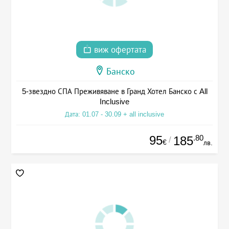
виж офертата
Банско
5-звездно СПА Преживяване в Гранд Хотел Банско с All
Inclusive
Дата: 01.07 - 30.09 + all inclusive
95
.80
185
/
€
лв.