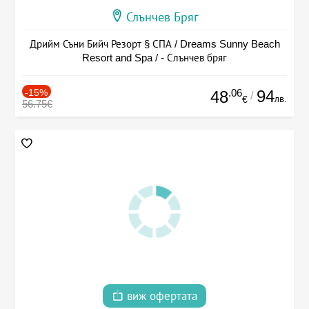
Слънчев Бряг
Дрийм Съни Бийч Резорт § СПА / Dreams Sunny Beach
Resort and Spa / - Слънчев бряг
-15%
.06
94
48
/
лв.
€
56.75€
виж офертата