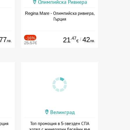
Олимпийска Ривиера
Regina Mare - Олимпийска ривиера,
Гърция
77
-16%
.47
42
21
/
лв.
лв.
€
25.57€
Велинград
ърция
Топ промоция в 5-звезден СПА
хотел с минерални басейни във