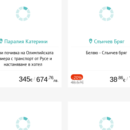
Паралия Катерини
Слънчев Бряг
и почивка на Олимпийската
Белвю - Слънчев бряг
виера с транспорт от Русе и
настаняване в хотел
Дата: 18.09 - 23.09 + закуска
345
.76
-20%
.86
674
38
/
/
€
лв.
€
48.57€