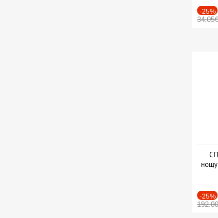
-25%
34.05
СП
нощу
Дат
-25%
192.0