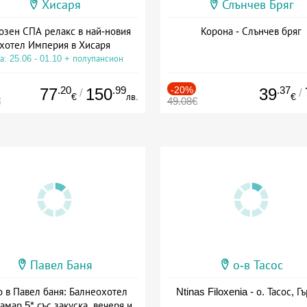
Хисаря
Слънчев Бряг
озен СПА релакс в най-новия
Корона - Слънчев бряг
хотел Империя в Хисаря
а: 25.06 - 01.10 + полупансион
.20
.99
-20%
.37
77
150
39
/
/
€
лв.
€
€
49.08€
Павел Баня
о-в Тасос
о в Павел баня: Балнеохотел
Ntinas Filoxenia - о. Тасос, Г
амар 5* със закуска, вечеря и