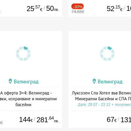
.57
50
-30%
.15
1
25
52
/
/
лв.
€
€
€
74.65€
Велинград
Велинград
А оферта 3=4: Велинград -
Луксозен Спа Хотел във Велин
вки, изхранване и минерални
Минерални Басейни и СПА П
басейни
Дата: 28.07 - 23.12 + полупан
а: 01.07 - 30.09 + полупансион
144
.64
67
281
13
/
/
€
€
лв.
0€