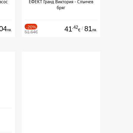
асос
ЕФЕКТ Гранд Виктория - Слънчев
бряг
04
-20%
.42
81
41
/
лв.
лв.
€
51.64€