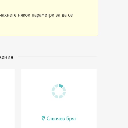
махнете някои параметри за да се
жения
Слънчев Бряг