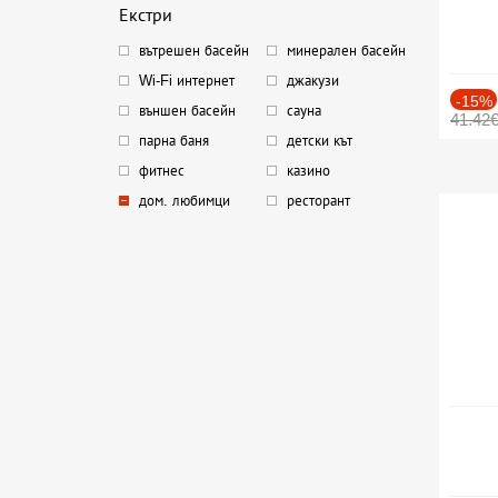
Екстри
вътрешен басейн
минерален басейн
Wi-Fi интернет
джакузи
-15%
външен басейн
сауна
41.42
парна баня
детски кът
фитнес
казино
дом. любимци
ресторант