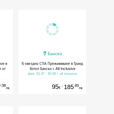
Банско
ive в
5-звездно СПА Преживяване в Гранд
м от
Хотел Банско с All Inclusive
Дата: 01.07 - 30.09 + all inclusive
ive
.98
95
.80
7
185
/
€
лв.
лв.