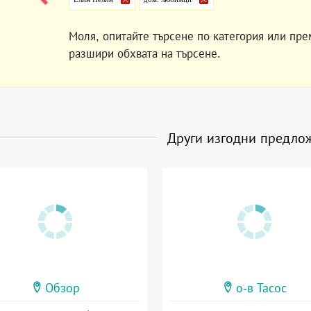
Моля, опитайте търсене по категория или пре
разшири обхвата на търсене.
Други изгодни предло
Обзор
о-в Тасос