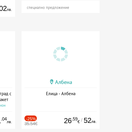
02
специално предложение
лв.
Албена
град с
Елица - Албена
акет
сион
.04
-25%
.59
52
1
26
/
лв.
лв.
€
35.54€