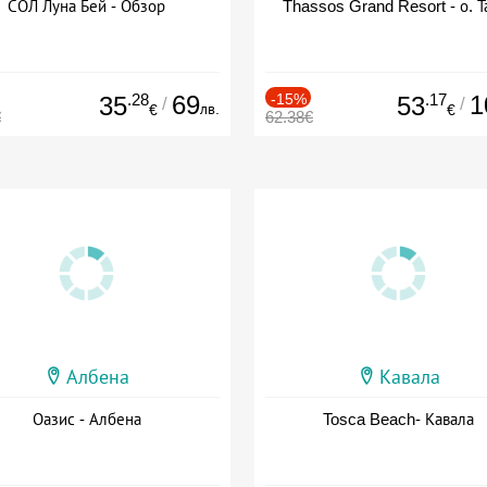
СОЛ Луна Бей - Обзор
Thassos Grand Resort - о. Т
.28
69
-15%
.17
1
35
53
/
/
лв.
€
€
€
62.38€
Албена
Кавала
Оазис - Албена
Tosca Beach- Кавала