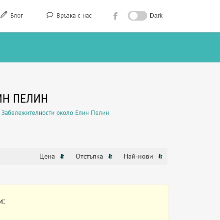
Блог
Връзка с нас
Dark
ИН ПЕЛИН
Забележителности около Елин Пелин
Цена
Отстъпка
Най-нови
и: