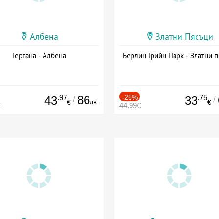
Албена
Златни Пясъци
Гергана - Албена
Берлин Грийн Парк - Златни п
.97
86
-25%
.75
43
33
/
/
лв.
€
€
€
44.99€