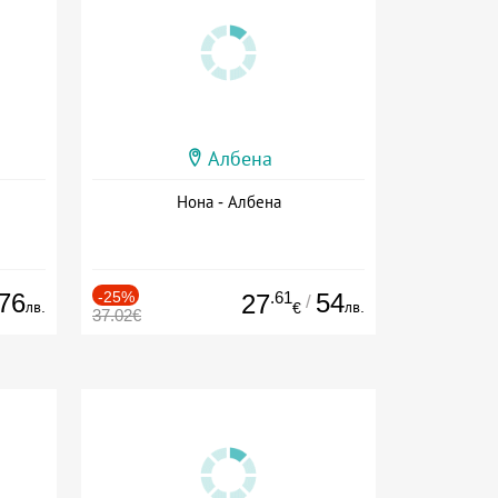
Албена
Нона - Албена
76
-25%
.61
54
27
/
лв.
лв.
€
37.02€