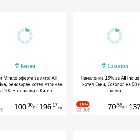
Китен
Созопол
t Minute оферта за лято: All
Намаление 15% за All Inclus
sive, реновиран хотел Атлиман
хотел Съни, Созопол на 50 
а 100 м от плажа в Китен
плажа
а: 01.06 - 29.09 + all inclusive
Дата: 30.07 - 30.09 + all inclus
.30
.17
-15%
.55
100
196
70
13
/
/
€
лв.
€
0€
83.00€