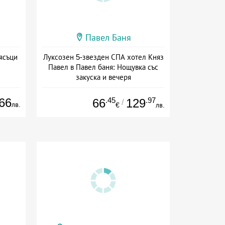
Павел Баня
ясъци
Луксозен 5-звезден СПА хотел Княз
Павел в Павел баня: Нощувка със
закуска и вечеря
Дата: 17.07 - 22.12 + полупансион
66
.45
.97
66
129
/
лв.
€
лв.