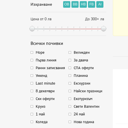
Изхранване
OB
BB
HB
FB
AI
Цена от 0 лв
До 300+ лв
Всички почивки
Море
Великден
Първа линия
За двама
Ранни записвания
СПА оферти
Уикенд
Планина
Last minute
Екскурзии
8 декември
Майски празници
Ски оферти
Екотуризъм
Круиз
Свети Валентин
1 май
24 май
Коледа
Нова година