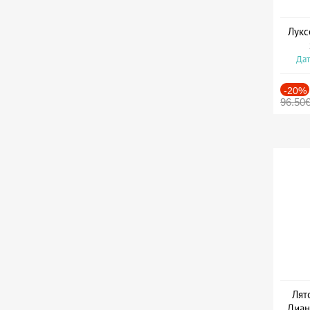
Лукс
Дат
-20%
96.50
Лят
Диан