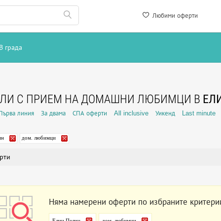
Любими оферти
В града
ЕЛИ С ПРИЕМ НА ДОМАШНИ ЛЮБИМЦИ В
ЕЛ
Първа линия
За двама
СПА оферти
All inclusive
Уикенд
Last minute
ин
дом. любимци
рти
Няма намерени оферти по избраните критери
Елин Пелин
дом. любимци