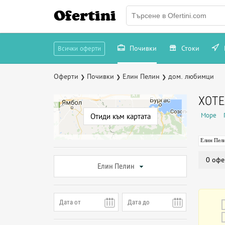
Ofertini
Почивки
Стоки
Всички оферти
Оферти
Почивки
Елин Пелин
дом. любимци
❯
❯
❯
ХОТ
Море
Отиди към картата
Елин Пел
0 офе
Елин Пелин