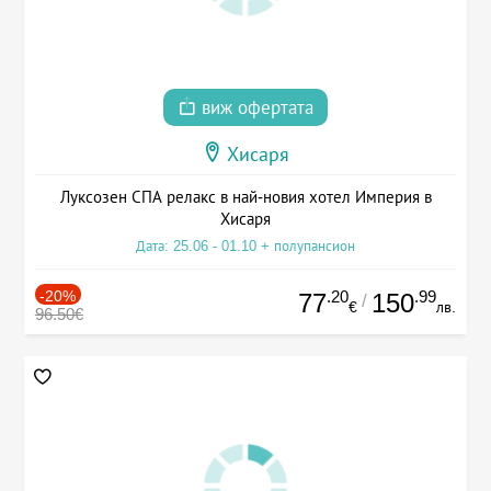
виж офертата
Хисаря
Луксозен СПА релакс в най-новия хотел Империя в
Хисаря
Дата: 25.06 - 01.10 + полупансион
-20%
.20
.99
77
150
/
€
лв.
96.50€