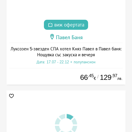
виж офертата
Павел Баня
Луксозен 5-звезден СПА хотел Княз Павел в Павел баня:
Нощувка със закуска и вечеря
Дата: 17.07 - 22.12 + полупансион
.45
.97
66
129
/
€
лв.