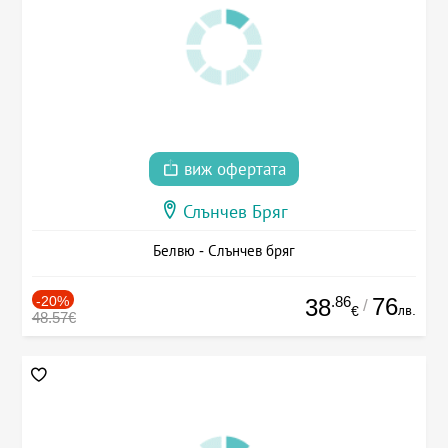
виж офертата
Слънчев Бряг
Белвю - Слънчев бряг
-20%
.86
76
38
/
лв.
€
48.57€