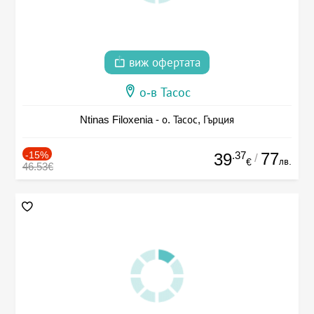
виж офертата
о-в Тасос
Ntinas Filoxenia - о. Тасос, Гърция
-15%
.37
77
39
/
лв.
€
46.53€