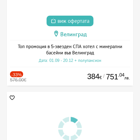
виж офертата
Велинград
Топ промоция в 5-звезден СПА хотел с минерални
басейни във Велинград
Дата: 01.09 - 20.12 + полупансион
-33%
384
.04
751
/
€
лв.
576.00€