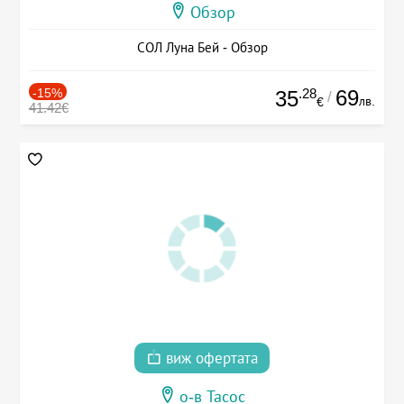
Обзор
СОЛ Луна Бей - Обзор
-15%
.28
69
35
/
лв.
€
41.42€
виж офертата
о-в Тасос