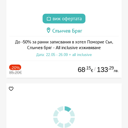
виж офертата
Слънчев Бряг
До -50% за ранни записвания в хотел Поморие Сън,
Слънчев бряг - All inclusive изживяване
Дата: 22.05 - 26.09 + all inclusive
-20%
.15
.29
68
133
/
€
лв.
85.20€