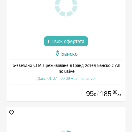
виж офертата
Банско
5-звездно СПА Преживяване в Гранд Хотел Банско с All
Inclusive
Дата: 01.07 - 30.09 + all inclusive
95
.80
185
/
€
лв.