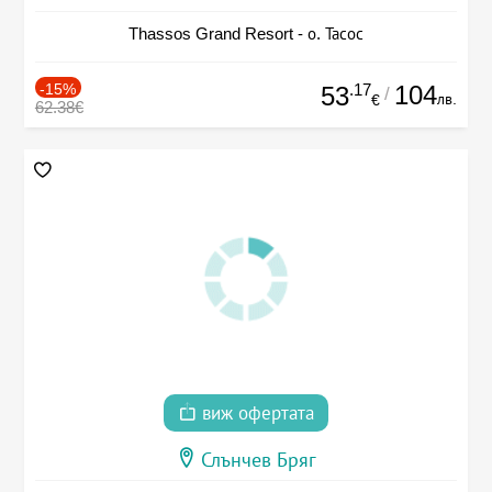
Thassos Grand Resort - о. Тасос
-15%
.17
104
53
/
лв.
€
62.38€
виж офертата
Слънчев Бряг