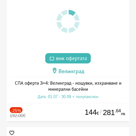
виж офертата
Велинград
СПА оферта 3=4: Велинград - нощувки, изхранване и
минерални басейни
Дата: 01.07 - 30.09 + полупансион
-25%
144
.64
281
/
€
лв.
192.00€