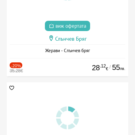
виж офертата
Слънчев Бряг
Жерави - Слънчев бряг
-20%
.12
55
28
/
лв.
€
35.28€