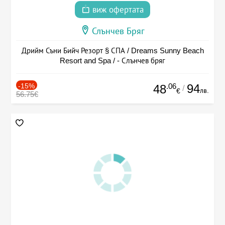
виж офертата
Слънчев Бряг
Дрийм Съни Бийч Резорт § СПА / Dreams Sunny Beach
Resort and Spa / - Слънчев бряг
-15%
.06
94
48
/
лв.
€
56.75€