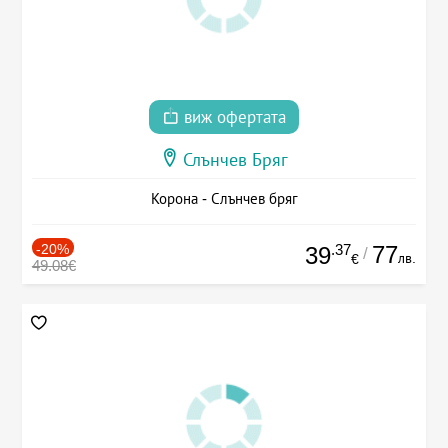
виж офертата
Слънчев Бряг
Корона - Слънчев бряг
-20%
.37
77
39
/
лв.
€
49.08€