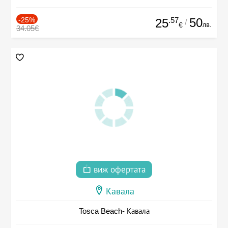
-25%
.57
50
25
/
лв.
€
34.05€
виж офертата
Кавала
Tosca Beach- Кавала