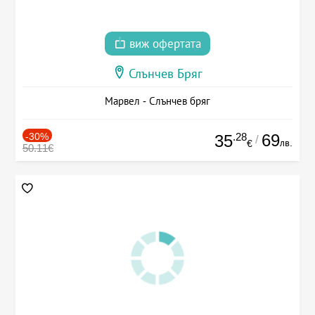
виж офертата
Слънчев Бряг
Марвел - Слънчев бряг
-30%
.28
69
35
/
лв.
€
50.11€