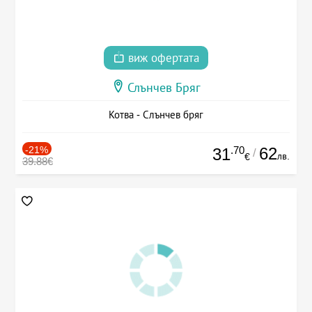
виж офертата
Слънчев Бряг
Котва - Слънчев бряг
-21%
.70
62
31
/
лв.
€
39.88€