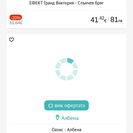
ЕФЕКТ Гранд Виктория - Слънчев бряг
-20%
.42
81
41
/
лв.
€
51.64€
виж офертата
Албена
Оазис - Албена