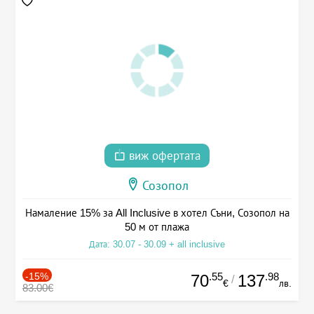
виж офертата
Созопол
Намаление 15% за All Inclusive в хотел Съни, Созопол на
50 м от плажа
Дата: 30.07 - 30.09 + all inclusive
-15%
.55
.98
70
137
/
€
лв.
83.00€