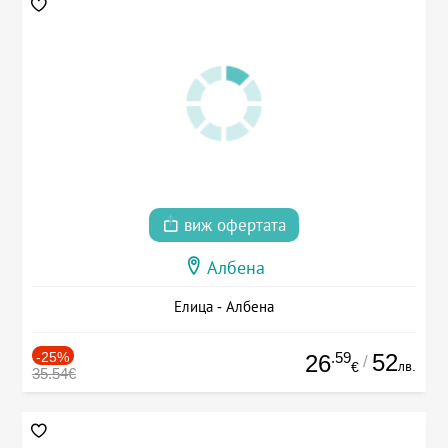
виж офертата
Албена
Елица - Албена
-25%
.59
52
26
/
лв.
€
35.54€