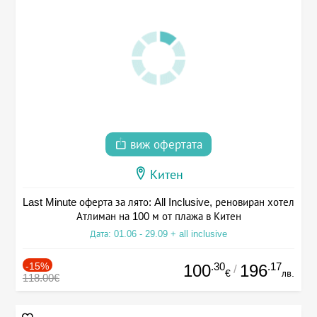
виж офертата
Китен
Last Minute оферта за лято: All Inclusive, реновиран хотел
Атлиман на 100 м от плажа в Китен
Дата: 01.06 - 29.09 + all inclusive
-15%
.30
.17
100
196
/
€
лв.
118.00€