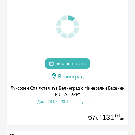
виж офертата
Велинград
Луксозен Спа Хотел във Велинград с Минерални Басейни
и СПА Пакет
Дата: 28.07 - 23.12 + полупансион
67
.04
131
/
€
лв.