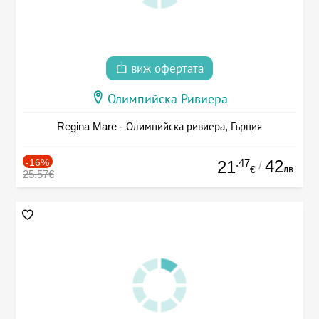
виж офертата
Олимпийска Ривиера
Regina Mare - Олимпийска ривиера, Гърция
-16%
.47
42
21
/
лв.
€
25.57€