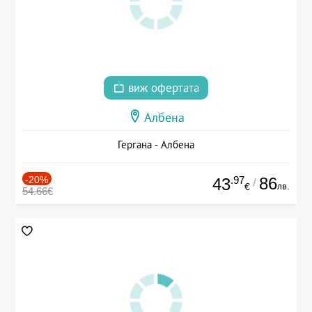
виж офертата
Албена
Гергана - Албена
-20%
.97
86
43
/
лв.
€
54.66€