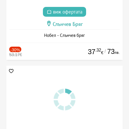
виж офертата
Слънчев Бряг
Нобел - Слънчев бряг
-30%
.32
73
37
/
лв.
€
53.17€