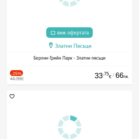
виж офертата
Златни Пясъци
Берлин Грийн Парк - Златни пясъци
-25%
.75
66
33
/
лв.
€
44.99€