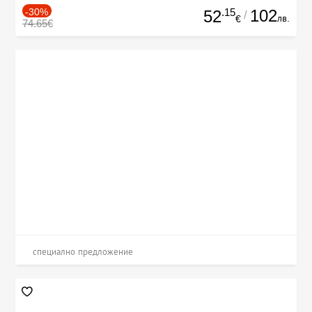
-30%
.15
102
52
/
лв.
€
74.65€
специално предложение