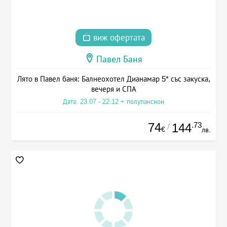
виж офертата
Павел Баня
Лято в Павел баня: Балнеохотел Дианамар 5* със закуска,
вечеря и СПА
Дата: 23.07 - 22.12 + полупансион
74
.73
144
/
€
лв.