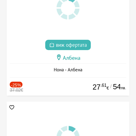
виж офертата
Албена
Нона - Албена
-25%
.61
54
27
/
лв.
€
37.02€