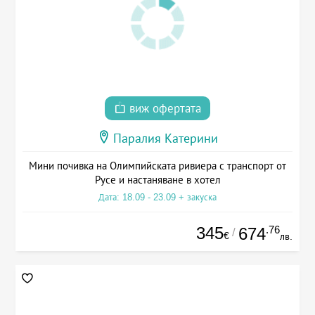
виж офертата
Паралия Катерини
Мини почивка на Олимпийската ривиера с транспорт от
Русе и настаняване в хотел
Дата: 18.09 - 23.09 + закуска
345
.76
674
/
€
лв.