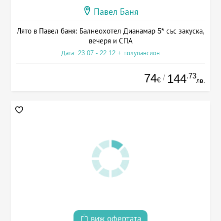
Павел Баня
Лято в Павел баня: Балнеохотел Дианамар 5* със закуска,
вечеря и СПА
Дата: 23.07 - 22.12 + полупансион
74
.73
144
/
€
лв.
виж офертата