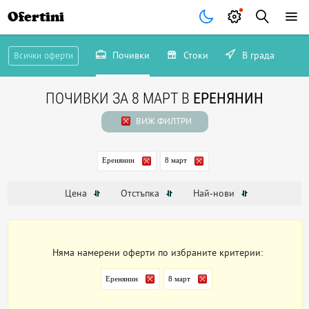
Ofertini
Почивки
Стоки
В града
Всички оферти
ПОЧИВКИ ЗА 8 МАРТ В
ЕРЕНЯНИН
ВИЖ ФИЛТРИ
Еренянин
8 март
Цена
Отстъпка
Най-нови
Няма намерени оферти по избраните критерии:
Еренянин
8 март