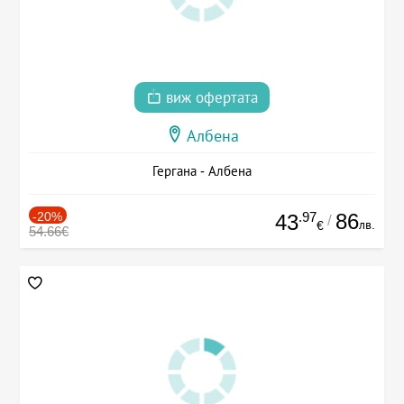
виж офертата
Албена
Гергана - Албена
-20%
.97
86
43
/
лв.
€
54.66€