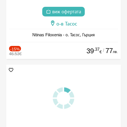
виж офертата
о-в Тасос
Ntinas Filoxenia - о. Тасос, Гърция
-15%
.37
77
39
/
лв.
€
46.53€