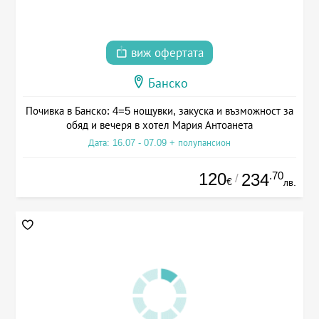
виж офертата
Банско
Почивка в Банско: 4=5 нощувки, закуска и възможност за
обяд и вечеря в хотел Мария Антоанета
Дата: 16.07 - 07.09 + полупансион
120
.70
234
/
€
лв.