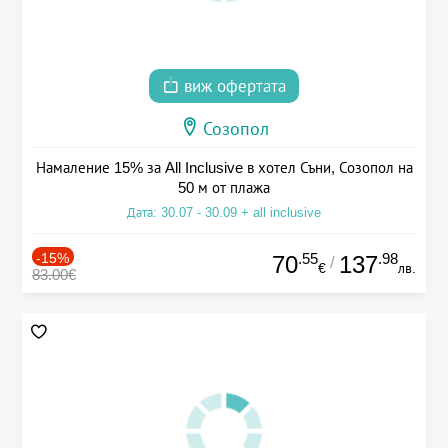
виж офертата
Созопол
Намаление 15% за All Inclusive в хотел Съни, Созопол на
50 м от плажа
Дата: 30.07 - 30.09 + all inclusive
-15%
.55
.98
70
137
/
€
лв.
83.00€