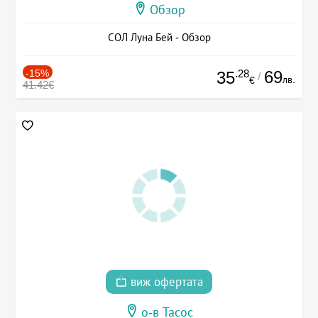
Обзор
СОЛ Луна Бей - Обзор
-15%
.28
69
35
/
лв.
€
41.42€
виж офертата
о-в Тасос