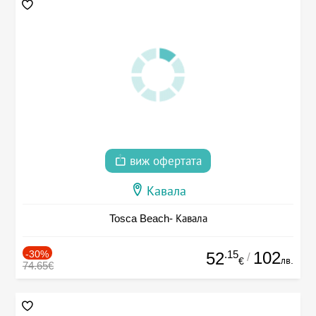
виж офертата
Кавала
Tosca Beach- Кавала
-30%
.15
102
52
/
лв.
€
74.65€