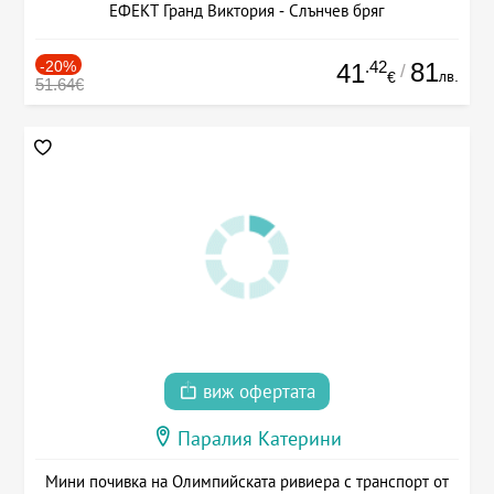
ЕФЕКТ Гранд Виктория - Слънчев бряг
-20%
.42
81
41
/
лв.
€
51.64€
виж офертата
Паралия Катерини
Мини почивка на Олимпийската ривиера с транспорт от