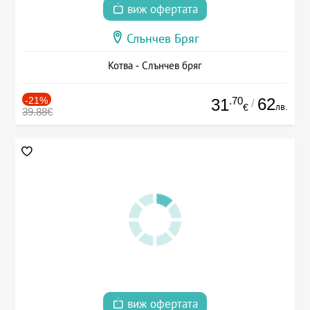
виж офертата
Слънчев Бряг
Котва - Слънчев бряг
-21%
.70
62
31
/
лв.
€
39.88€
виж офертата