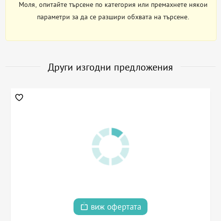
Моля, опитайте търсене по категория или премахнете някои
параметри за да се разшири обхвата на търсене.
Други изгодни предложения
виж офертата