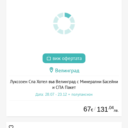
виж офертата
Велинград
Луксозен Спа Хотел във Велинград с Минерални Басейни
и СПА Пакет
Дата: 28.07 - 23.12 + полупансион
67
.04
131
/
€
лв.