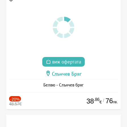
виж офертата
Слънчев Бряг
Белвю - Слънчев бряг
-20%
.86
76
38
/
лв.
€
48.57€