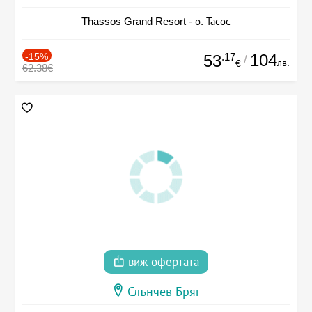
Thassos Grand Resort - о. Тасос
-15%
.17
104
53
/
лв.
€
62.38€
виж офертата
Слънчев Бряг