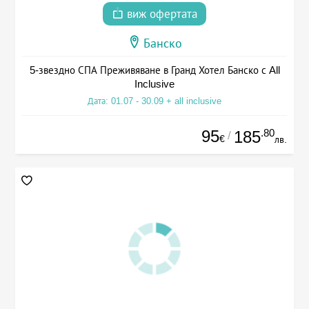
виж офертата
Банско
5-звездно СПА Преживяване в Гранд Хотел Банско с All
Inclusive
Дата: 01.07 - 30.09 + all inclusive
95
.80
185
/
€
лв.