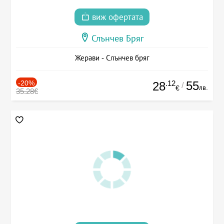
виж офертата
Слънчев Бряг
Жерави - Слънчев бряг
-20%
.12
55
28
/
лв.
€
35.28€