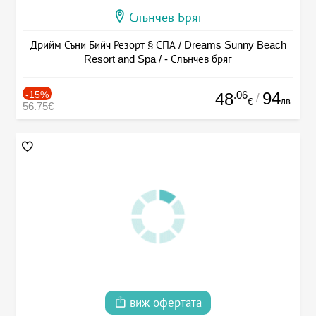
Слънчев Бряг
Дрийм Съни Бийч Резорт § СПА / Dreams Sunny Beach
Resort and Spa / - Слънчев бряг
-15%
.06
94
48
/
лв.
€
56.75€
виж офертата