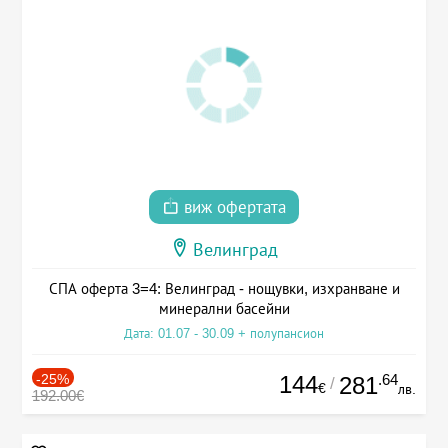
виж офертата
Велинград
СПА оферта 3=4: Велинград - нощувки, изхранване и
минерални басейни
Дата: 01.07 - 30.09 + полупансион
-25%
144
.64
281
/
€
лв.
192.00€