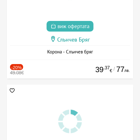
виж офертата
Слънчев Бряг
Корона - Слънчев бряг
-20%
.37
77
39
/
лв.
€
49.08€