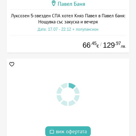
Павел Баня
Луксозен 5-звезден СПА хотел Княз Павел в Павел баня:
Нощувка със закуска и вечеря
Дата: 17.07 - 22.12 + полупансион
.45
.97
66
129
/
€
лв.
виж офертата