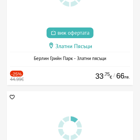
виж офертата
Златни Пясъци
Берлин Грийн Парк - Златни пясъци
-25%
.75
66
33
/
лв.
€
44.99€