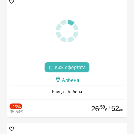
виж офертата
Албена
Елица - Албена
-25%
.59
52
26
/
лв.
€
35.54€