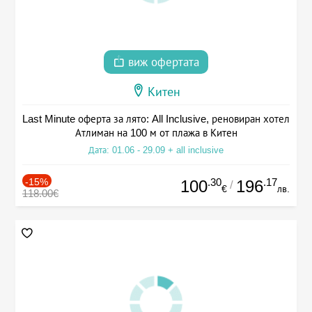
виж офертата
Китен
Last Minute оферта за лято: All Inclusive, реновиран хотел
Атлиман на 100 м от плажа в Китен
Дата: 01.06 - 29.09 + all inclusive
-15%
.30
.17
100
196
/
€
лв.
118.00€