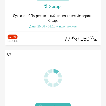
Хисаря
Луксозен СПА релакс в най-новия хотел Империя в
Хисаря
Дата: 25.06 - 01.10 + полупансион
-20%
.20
.99
77
150
/
€
лв.
96.50€