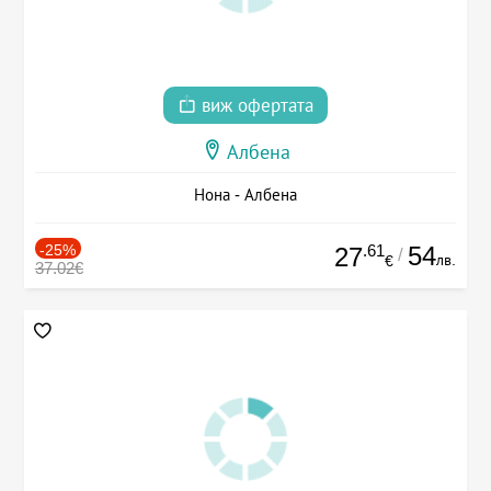
виж офертата
Албена
Нона - Албена
-25%
.61
54
27
/
лв.
€
37.02€