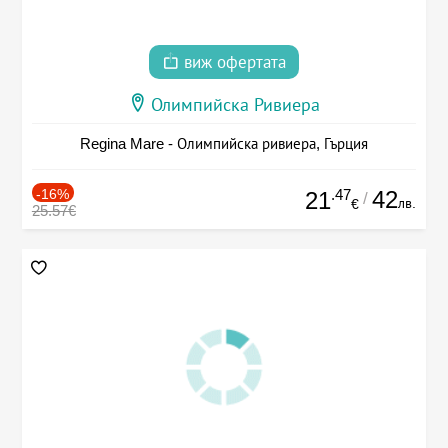
виж офертата
Олимпийска Ривиера
Regina Mare - Олимпийска ривиера, Гърция
-16%
.47
42
21
/
лв.
€
25.57€