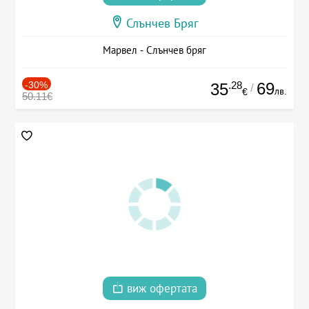
Слънчев Бряг
Марвел - Слънчев бряг
-30%
.28
69
35
/
лв.
€
50.11€
виж офертата