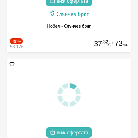
виж офертата
Слънчев Бряг
Нобел - Слънчев бряг
-30%
.32
73
37
/
лв.
€
53.17€
виж офертата