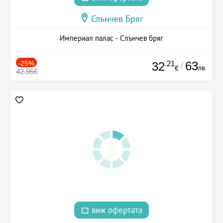
Слънчев Бряг
Империал палас - Слънчев бряг
-25%
.21
63
32
/
лв.
€
42.95€
виж офертата