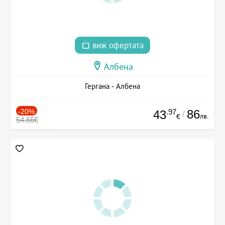
виж офертата
Албена
Гергана - Албена
-20%
.97
86
43
/
лв.
€
54.66€