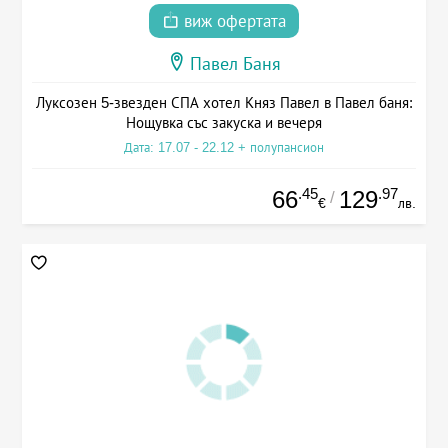
виж офертата
Павел Баня
Луксозен 5-звезден СПА хотел Княз Павел в Павел баня:
Нощувка със закуска и вечеря
Дата: 17.07 - 22.12 + полупансион
.45
.97
66
129
/
€
лв.