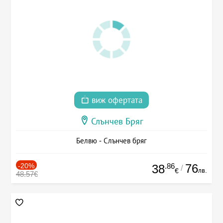
виж офертата
Слънчев Бряг
Белвю - Слънчев бряг
-20%
.86
76
38
/
лв.
€
48.57€