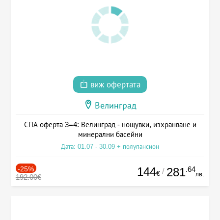
виж офертата
Велинград
СПА оферта 3=4: Велинград - нощувки, изхранване и
минерални басейни
Дата: 01.07 - 30.09 + полупансион
-25%
144
.64
281
/
€
лв.
192.00€