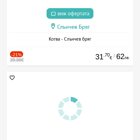
виж офертата
Слънчев Бряг
Котва - Слънчев бряг
-21%
.70
62
31
/
лв.
€
39.88€