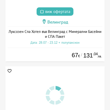
виж офертата
Велинград
Луксозен Спа Хотел във Велинград с Минерални Басейни
и СПА Пакет
Дата: 28.07 - 23.12 + полупансион
67
.04
131
/
€
лв.