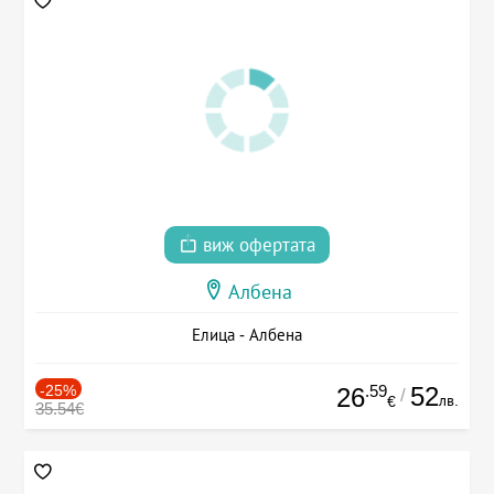
виж офертата
Албена
Елица - Албена
-25%
.59
52
26
/
лв.
€
35.54€