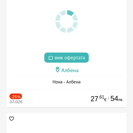
виж офертата
Албена
Нона - Албена
-25%
.61
54
27
/
лв.
€
37.02€