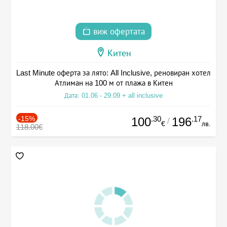
виж офертата
Китен
Last Minute оферта за лято: All Inclusive, реновиран хотел
Атлиман на 100 м от плажа в Китен
Дата: 01.06 - 29.09 + all inclusive
-15%
.30
.17
100
196
/
€
лв.
118.00€