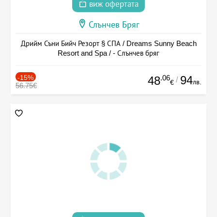
виж офертата
Слънчев Бряг
Дрийм Съни Бийч Резорт § СПА / Dreams Sunny Beach
Resort and Spa / - Слънчев бряг
-15%
.06
94
48
/
лв.
€
56.75€