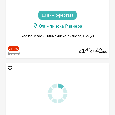
виж офертата
Олимпийска Ривиера
Regina Mare - Олимпийска ривиера, Гърция
-16%
.47
42
21
/
лв.
€
25.57€