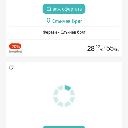
виж офертата
Слънчев Бряг
Жерави - Слънчев бряг
-20%
.12
55
28
/
лв.
€
35.28€