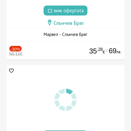
виж офертата
Слънчев Бряг
Марвел - Слънчев бряг
-30%
.28
69
35
/
лв.
€
50.11€