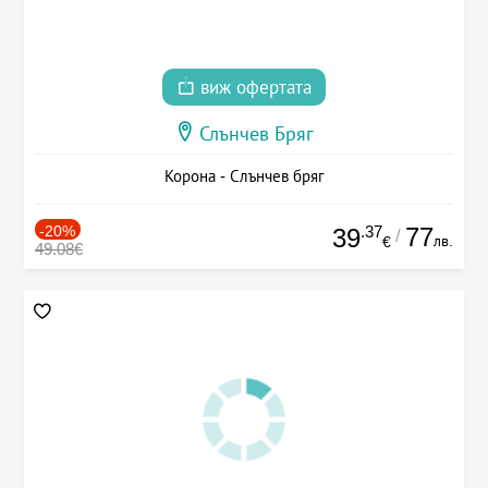
виж офертата
Слънчев Бряг
Корона - Слънчев бряг
-20%
.37
77
39
/
лв.
€
49.08€