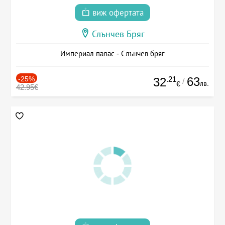
виж офертата
Слънчев Бряг
Империал палас - Слънчев бряг
-25%
.21
63
32
/
лв.
€
42.95€