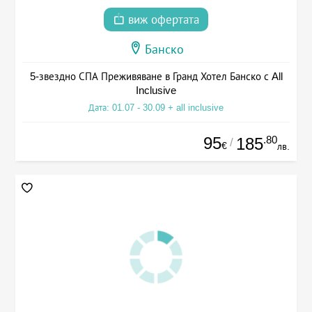
виж офертата
Банско
5-звездно СПА Преживяване в Гранд Хотел Банско с All
Inclusive
Дата: 01.07 - 30.09 + all inclusive
95
.80
185
/
€
лв.