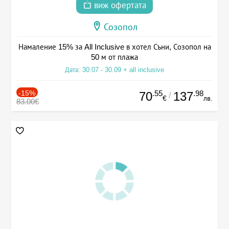
виж офертата
Созопол
Намаление 15% за All Inclusive в хотел Съни, Созопол на
50 м от плажа
Дата: 30.07 - 30.09 + all inclusive
-15%
.55
.98
70
137
/
€
лв.
83.00€