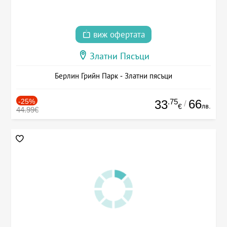
виж офертата
Златни Пясъци
Берлин Грийн Парк - Златни пясъци
-25%
.75
66
33
/
лв.
€
44.99€