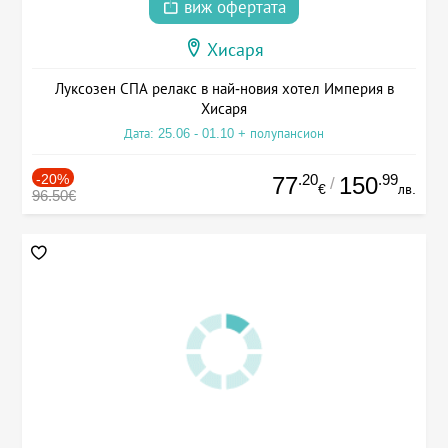
виж офертата
Хисаря
Луксозен СПА релакс в най-новия хотел Империя в
Хисаря
Дата: 25.06 - 01.10 + полупансион
-20%
.20
.99
77
150
/
€
лв.
96.50€