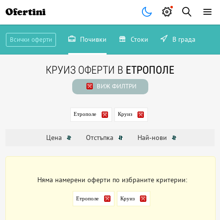
Ofertini
Почивки
Стоки
В града
Всички оферти
КРУИЗ ОФЕРТИ В
ЕТРОПОЛЕ
ВИЖ ФИЛТРИ
Етрополе
Круиз
Цена
Отстъпка
Най-нови
Няма намерени оферти по избраните критерии:
Етрополе
Круиз