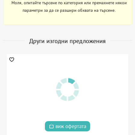
Моля, опитайте търсене по категория или премахнете някои
параметри за да се разшири обхвата на търсене.
Други изгодни предложения
виж офертата