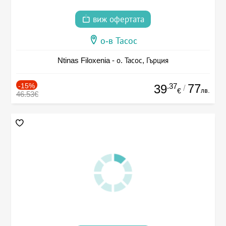
виж офертата
о-в Тасос
Ntinas Filoxenia - о. Тасос, Гърция
-15%
.37
77
39
/
лв.
€
46.53€