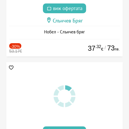
виж офертата
Слънчев Бряг
Нобел - Слънчев бряг
-30%
.32
73
37
/
лв.
€
53.17€