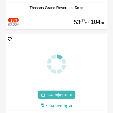
Thassos Grand Resort - о. Тасос
-15%
.17
104
53
/
лв.
€
62.38€
виж офертата
Слънчев Бряг