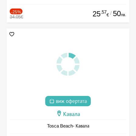
-25%
.57
50
25
/
лв.
€
34.05€
виж офертата
Кавала
Tosca Beach- Кавала