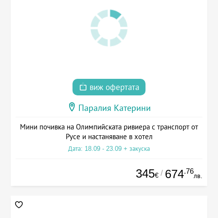
виж офертата
Паралия Катерини
Мини почивка на Олимпийската ривиера с транспорт от
Русе и настаняване в хотел
Дата: 18.09 - 23.09 + закуска
345
.76
674
/
€
лв.