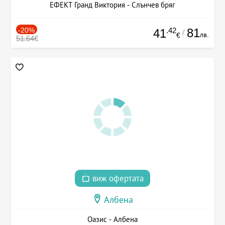
ЕФЕКТ Гранд Виктория - Слънчев бряг
-20%
.42
81
41
/
лв.
€
51.64€
виж офертата
Албена
Оазис - Албена