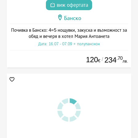
виж офертата
Банско
Почивка в Банско: 4=5 нощувки, закуска и възможност за
обяд и вечеря в хотел Мария Антоанета
Дата: 16.07 - 07.09 + полупансион
120
.70
234
/
€
лв.