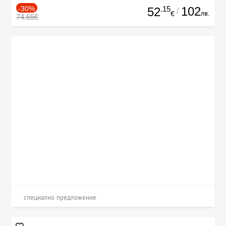
-30%
.15
102
52
/
лв.
€
74.65€
специално предложение