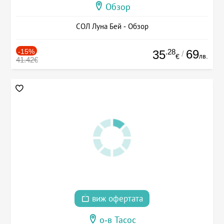
Обзор
СОЛ Луна Бей - Обзор
-15%
.28
69
35
/
лв.
€
41.42€
виж офертата
о-в Тасос