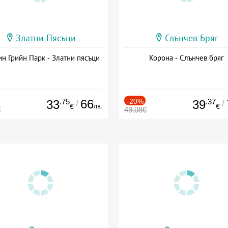
Златни Пясъци
Слънчев Бряг
н Грийн Парк - Златни пясъци
Корона - Слънчев бряг
.75
66
-20%
.37
33
39
/
/
лв.
€
€
€
49.08€