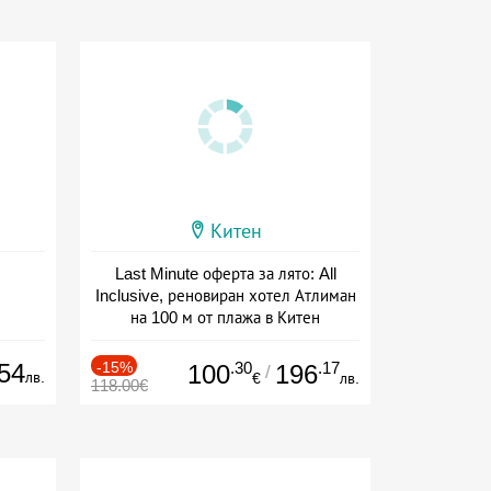
Китен
Last Minute оферта за лято: All
Inclusive, реновиран хотел Атлиман
на 100 м от плажа в Китен
Дата: 01.06 - 29.09 + all inclusive
54
-15%
.30
.17
100
196
/
лв.
€
лв.
118.00€