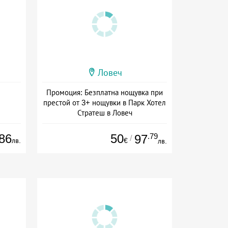
Ловеч
Промоция: Безплатна нощувка при
престой от 3+ нощувки в Парк Хотел
Стратеш в Ловеч
Дата: 14.05 - 01.10 + полупансион
86
50
.79
97
/
лв.
€
лв.