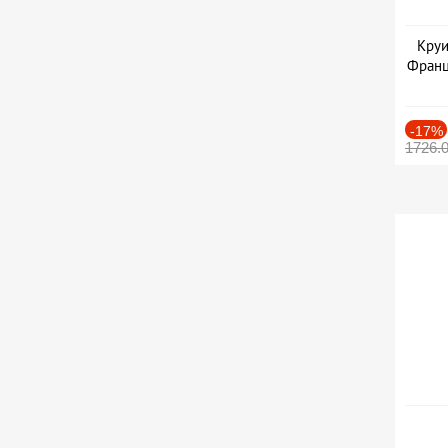
Круи
Франц
-17%
1726.