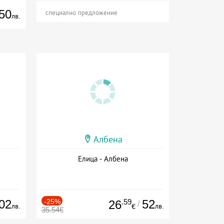
50
специално предложение
лв.
Албена
Елица - Албена
02
-25%
.59
52
26
/
лв.
лв.
€
35.54€