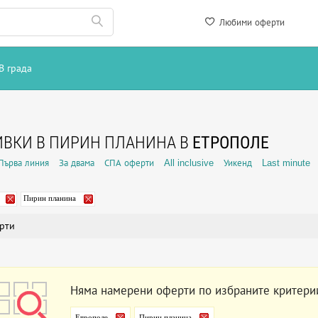
Любими оферти
В града
ВКИ В ПИРИН ПЛАНИНА В
ЕТРОПОЛЕ
Първа линия
За двама
СПА оферти
All inclusive
Уикенд
Last minute
Пирин планина
рти
Няма намерени оферти по избраните критери
Етрополе
Пирин планина