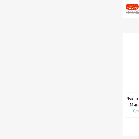
-25%
192.0
Луксо
Мин
Дат