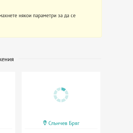
махнете някои параметри за да се
жения
Слънчев Бряг