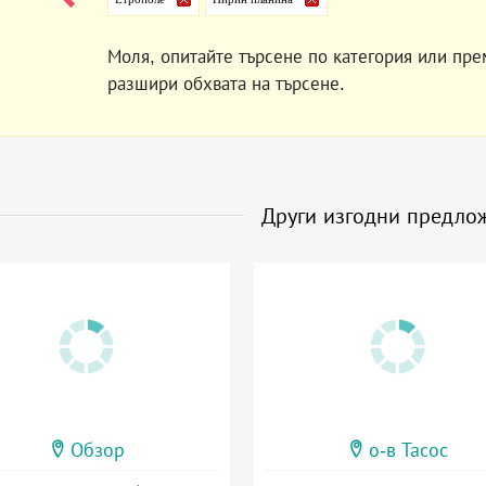
Моля, опитайте търсене по категория или пре
разшири обхвата на търсене.
Други изгодни предло
Обзор
о-в Тасос