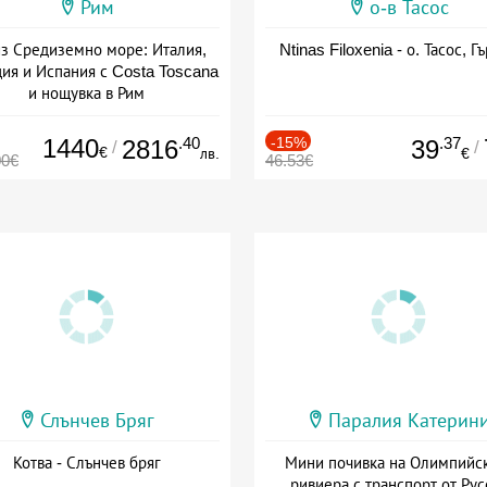
Рим
о-в Тасос
з Средиземно море: Италия,
Ntinas Filoxenia - о. Тасос, Г
ия и Испания с Costa Toscana
и нощувка в Рим
+ пълен пансион
1440
.40
-15%
.37
2816
39
/
/
€
лв.
€
00€
46.53€
Слънчев Бряг
Паралия Катерин
Котва - Слънчев бряг
Мини почивка на Олимпийс
ривиера с транспорт от Рус