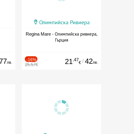
Олимпийска Ривиера
Regina Mare - Олимпийска ривиера,
Гърция
77
-16%
.47
42
21
/
лв.
лв.
€
25.57€