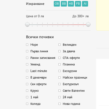
Изхранване
OB
BB
HB
FB
AI
Цена от 0 лв
До 300+ лв
Всички почивки
Море
Великден
Първа линия
За двама
Ранни записвания
СПА оферти
Уикенд
Планина
Last minute
Екскурзии
8 декември
Майски празници
Ски оферти
Екотуризъм
Круиз
Свети Валентин
1 май
24 май
Коледа
Нова година