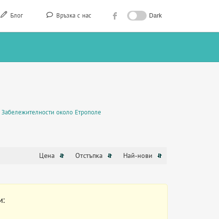
Блог
Връзка с нас
Dark
Забележителности около Етрополе
Цена
Отстъпка
Най-нови
и: