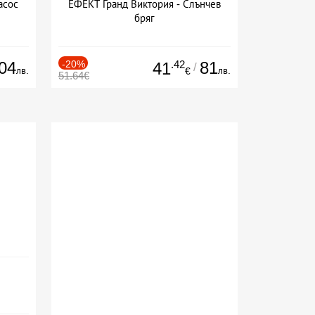
асос
ЕФЕКТ Гранд Виктория - Слънчев
бряг
04
-20%
.42
81
41
/
лв.
лв.
€
51.64€