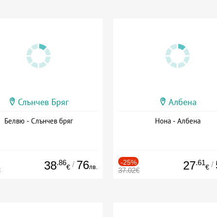
Слънчев Бряг
Албена
Белвю - Слънчев бряг
Нона - Албена
.86
76
-25%
.61
38
27
/
/
лв.
€
€
€
37.02€