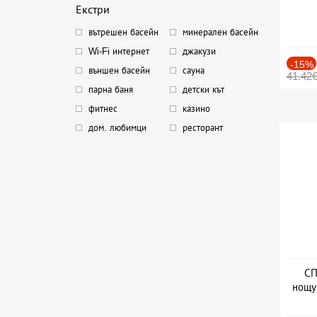
Екстри
вътрешен басейн
минерален басейн
Wi-Fi интернет
джакузи
-15%
външен басейн
сауна
41.42
парна баня
детски кът
фитнес
казино
дом. любимци
ресторант
СП
нощу
Дат