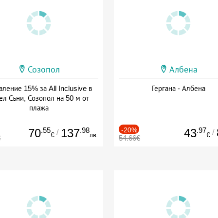
Созопол
Албена
ление 15% за All Inclusive в
Гергана - Албена
ел Съни, Созопол на 50 м от
плажа
а: 30.07 - 30.09 + all inclusive
.55
.98
-20%
.97
70
137
43
/
/
€
лв.
€
€
54.66€