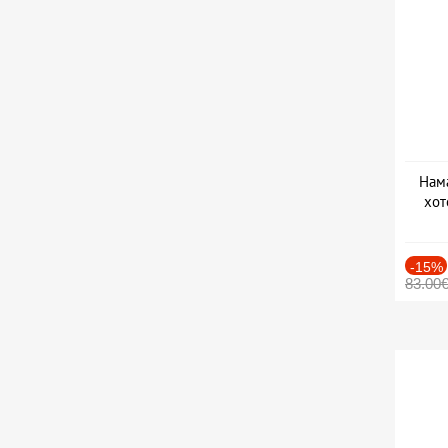
Нама
хот
Дат
-15%
83.00