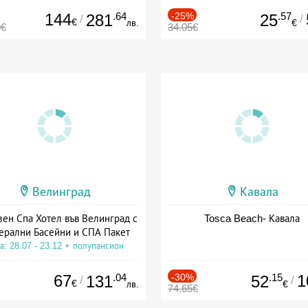
144
.64
-25%
.57
281
25
/
/
€
лв.
€
0€
34.05€
Велинград
Кавала
зен Спа Хотел във Велинград с
Tosca Beach- Кавала
ерални Басейни и СПА Пакет
а: 28.07 - 23.12 + полупансион
67
.04
-30%
.15
1
131
52
/
/
€
лв.
€
74.65€