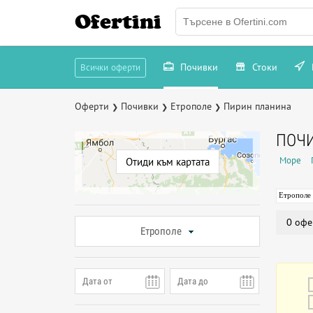
Ofertini
Почивки
Стоки
Всички оферти
Оферти
Почивки
Етрополе
Пирин планина
❯
❯
❯
ПОЧИ
Море
Отиди към картата
Етрополе
0 офе
Етрополе