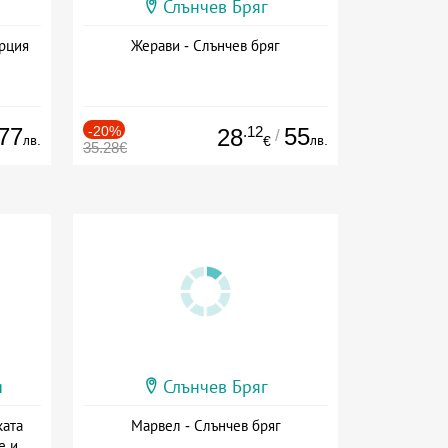
Слънчев Бряг
ърция
Жерави - Слънчев бряг
77
-20%
.12
55
28
/
лв.
лв.
€
35.28€
и
Слънчев Бряг
ката
Марвел - Слънчев бряг
е и