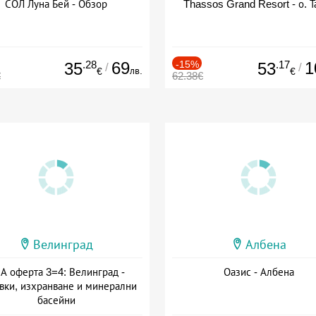
СОЛ Луна Бей - Обзор
Thassos Grand Resort - о. Т
.28
69
-15%
.17
1
35
53
/
/
лв.
€
€
€
62.38€
Велинград
Албена
А оферта 3=4: Велинград -
Оазис - Албена
вки, изхранване и минерални
басейни
а: 01.07 - 30.09 + полупансион