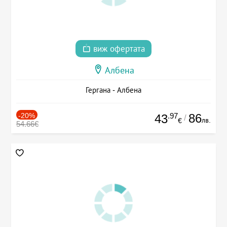
виж офертата
Албена
Гергана - Албена
-20%
.97
86
43
/
лв.
€
54.66€