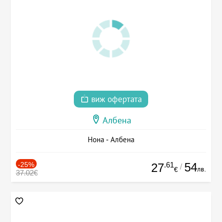
виж офертата
Албена
Нона - Албена
-25%
.61
54
27
/
лв.
€
37.02€