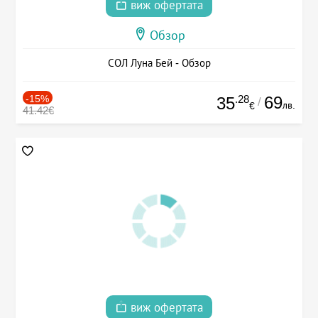
виж офертата
Обзор
СОЛ Луна Бей - Обзор
-15%
.28
69
35
/
лв.
€
41.42€
виж офертата