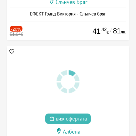
Слънчев Бряг
ЕФЕКТ Гранд Виктория - Слънчев бряг
-20%
.42
81
41
/
лв.
€
51.64€
виж офертата
Албена