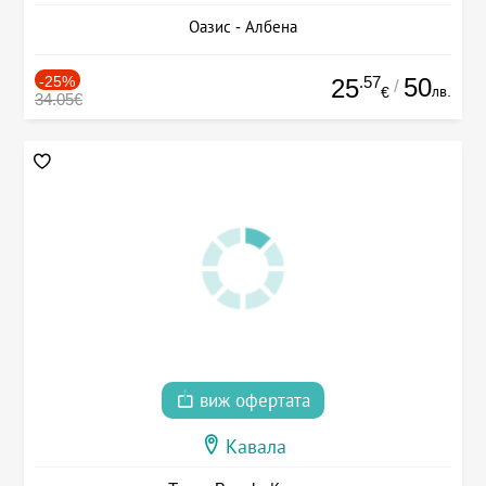
Оазис - Албена
-25%
.57
50
25
/
лв.
€
34.05€
виж офертата
Кавала