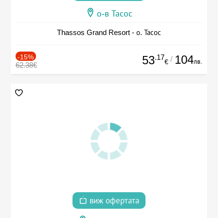
о-в Тасос
Thassos Grand Resort - о. Тасос
-15%
.17
104
53
/
лв.
€
62.38€
виж офертата