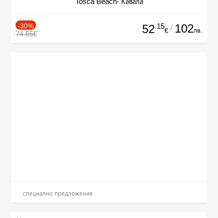
Tosca Beach- Кавала
-30%
.15
102
52
/
лв.
€
74.65€
специално предложение