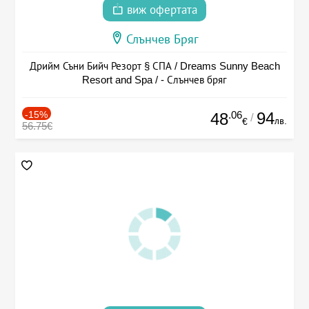
виж офертата
Слънчев Бряг
Дрийм Съни Бийч Резорт § СПА / Dreams Sunny Beach
Resort and Spa / - Слънчев бряг
-15%
.06
94
48
/
лв.
€
56.75€