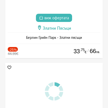
виж офертата
Златни Пясъци
Берлин Грийн Парк - Златни пясъци
-25%
.75
66
33
/
лв.
€
44.99€