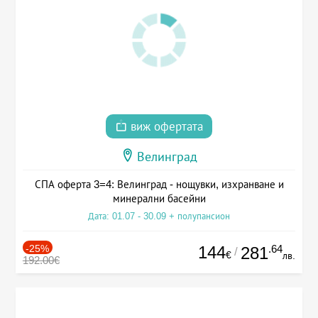
виж офертата
Велинград
СПА оферта 3=4: Велинград - нощувки, изхранване и
минерални басейни
Дата: 01.07 - 30.09 + полупансион
-25%
144
.64
281
/
€
лв.
192.00€