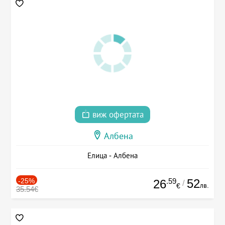
виж офертата
Албена
Елица - Албена
-25%
.59
52
26
/
лв.
€
35.54€