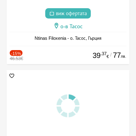
виж офертата
о-в Тасос
Ntinas Filoxenia - о. Тасос, Гърция
-15%
.37
77
39
/
лв.
€
46.53€