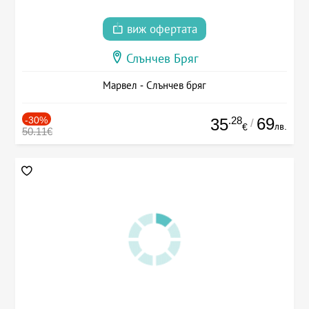
виж офертата
Слънчев Бряг
Марвел - Слънчев бряг
-30%
.28
69
35
/
лв.
€
50.11€