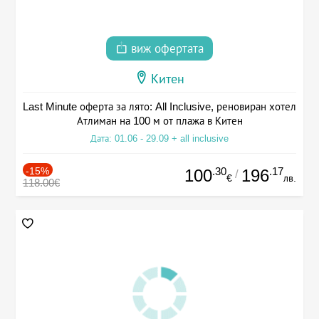
виж офертата
Китен
Last Minute оферта за лято: All Inclusive, реновиран хотел
Атлиман на 100 м от плажа в Китен
Дата: 01.06 - 29.09 + all inclusive
-15%
.30
.17
100
196
/
€
лв.
118.00€