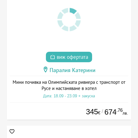
виж офертата
Паралия Катерини
Мини почивка на Олимпийската ривиера с транспорт от
Русе и настаняване в хотел
Дата: 18.09 - 23.09 + закуска
345
.76
674
/
€
лв.