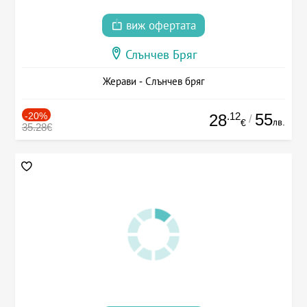
виж офертата
Слънчев Бряг
Жерави - Слънчев бряг
-20%
.12
55
28
/
лв.
€
35.28€