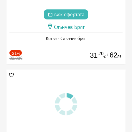
виж офертата
Слънчев Бряг
Котва - Слънчев бряг
-21%
.70
62
31
/
лв.
€
39.88€