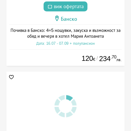
виж офертата
Банско
Почивка в Банско: 4=5 нощувки, закуска и възможност за
обяд и вечеря в хотел Мария Антоанета
Дата: 16.07 - 07.09 + полупансион
120
.70
234
/
€
лв.