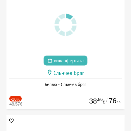
виж офертата
Слънчев Бряг
Белвю - Слънчев бряг
-20%
.86
76
38
/
лв.
€
48.57€