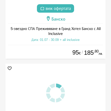
виж офертата
Банско
5-звездно СПА Преживяване в Гранд Хотел Банско с All
Inclusive
Дата: 01.07 - 30.09 + all inclusive
95
.80
185
/
€
лв.