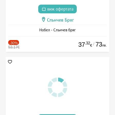
виж офертата
Слънчев Бряг
Нобел - Слънчев бряг
-30%
.32
73
37
/
лв.
€
53.17€