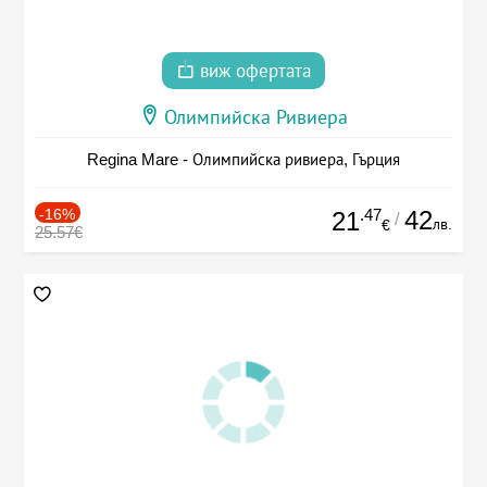
виж офертата
Олимпийска Ривиера
Regina Mare - Олимпийска ривиера, Гърция
-16%
.47
42
21
/
лв.
€
25.57€