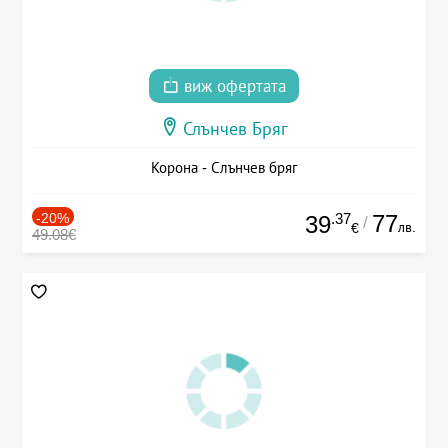
виж офертата
Слънчев Бряг
Корона - Слънчев бряг
-20%
.37
77
39
/
лв.
€
49.08€