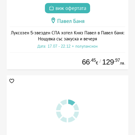
виж офертата
Павел Баня
Луксозен 5-звезден СПА хотел Княз Павел в Павел баня:
Нощувка със закуска и вечеря
Дата: 17.07 - 22.12 + полупансион
.45
.97
66
129
/
€
лв.