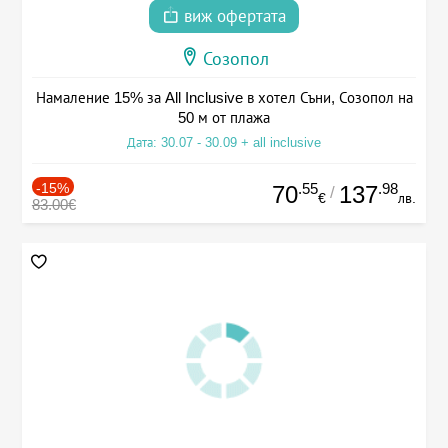
виж офертата
Созопол
Намаление 15% за All Inclusive в хотел Съни, Созопол на
50 м от плажа
Дата: 30.07 - 30.09 + all inclusive
-15%
.55
.98
70
137
/
€
лв.
83.00€