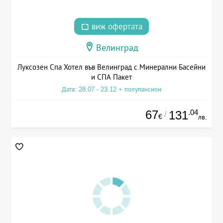
виж офертата
Велинград
Луксозен Спа Хотел във Велинград с Минерални Басейни
и СПА Пакет
Дата: 28.07 - 23.12 + полупансион
67
.04
131
/
€
лв.