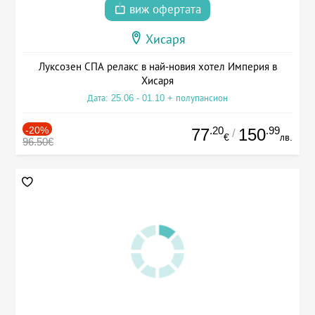
виж офертата
Хисаря
Луксозен СПА релакс в най-новия хотел Империя в
Хисаря
Дата: 25.06 - 01.10 + полупансион
-20%
.20
.99
77
150
/
€
лв.
96.50€