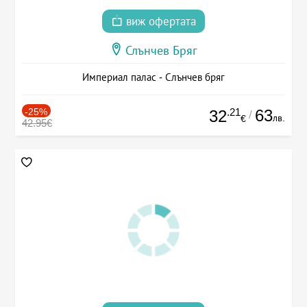
виж офертата
Слънчев Бряг
Империал палас - Слънчев бряг
-25%
.21
63
32
/
лв.
€
42.95€