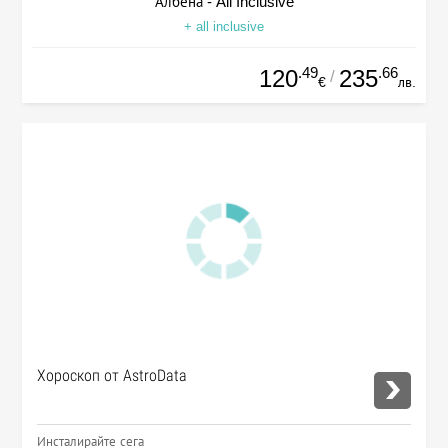
Албена - All Inclusive
+ all inclusive
.49
.66
120
235
/
€
лв.
Хороскоп от AstroData
Инсталирайте сега