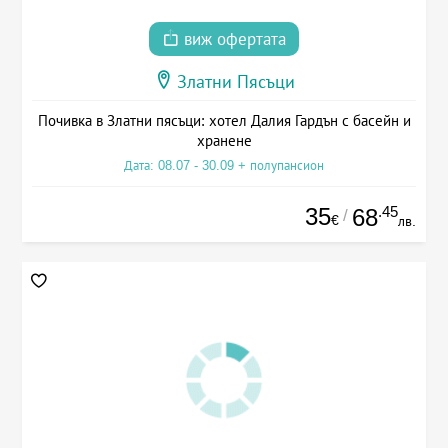
виж офертата
Златни Пясъци
Почивка в Златни пясъци: хотел Далия Гардън с басейн и
хранене
Дата: 08.07 - 30.09 + полупансион
35
.45
68
/
€
лв.