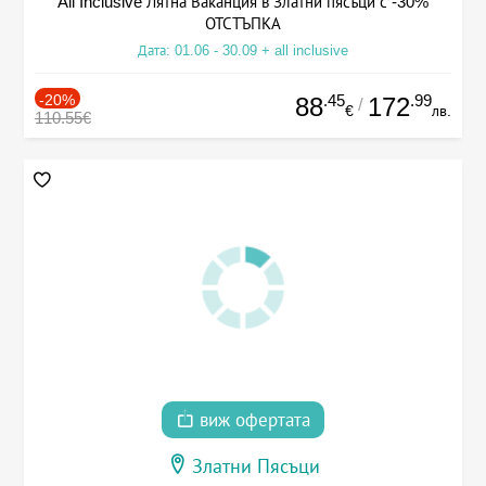
All Inclusive Лятна Ваканция в Златни пясъци с -30%
ОТСТЪПКА
Дата: 01.06 - 30.09 + all inclusive
-20%
.45
.99
88
172
/
€
лв.
110.55€
виж офертата
Златни Пясъци