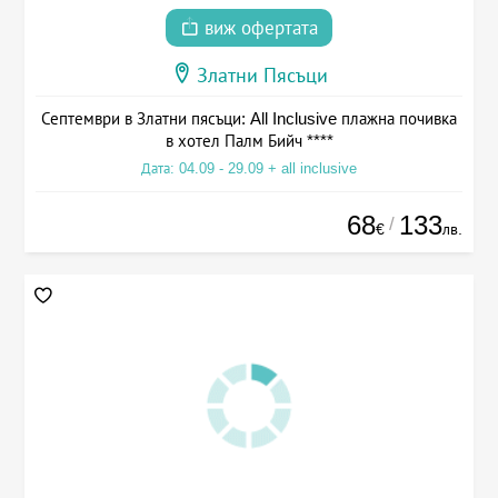
виж офертата
Златни Пясъци
Септември в Златни пясъци: All Inclusive плажна почивка
в хотел Палм Бийч ****
Дата: 04.09 - 29.09 + all inclusive
68
133
/
€
лв.