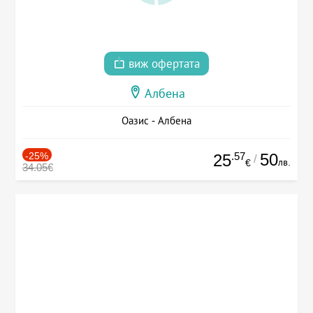
виж офертата
Албена
Оазис - Албена
-25%
.57
50
25
/
лв.
€
34.05€