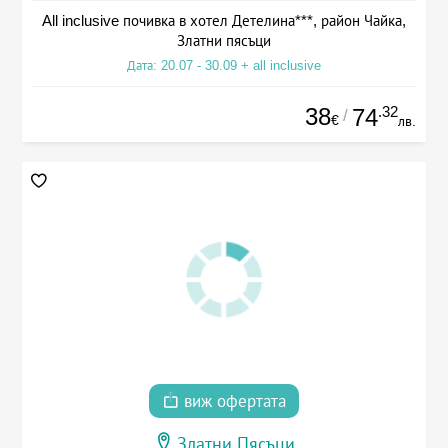
All inclusive почивка в хотел Детелина***, район Чайка,
Златни пясъци
Дата: 20.07 - 30.09 + all inclusive
38
.32
74
/
€
лв.
виж офертата
Златни Пясъци