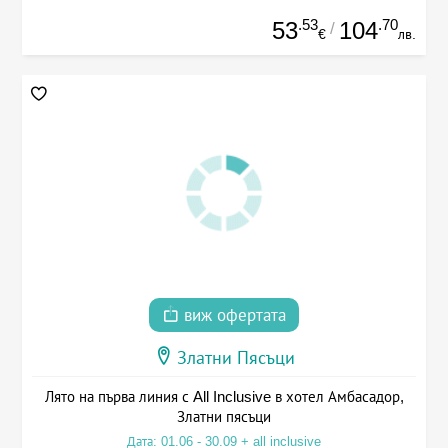
.53
.70
53
104
/
€
лв.
виж офертата
Златни Пясъци
Лято на първа линия с All Inclusive в хотел Амбасадор,
Златни пясъци
Дата: 01.06 - 30.09 + all inclusive