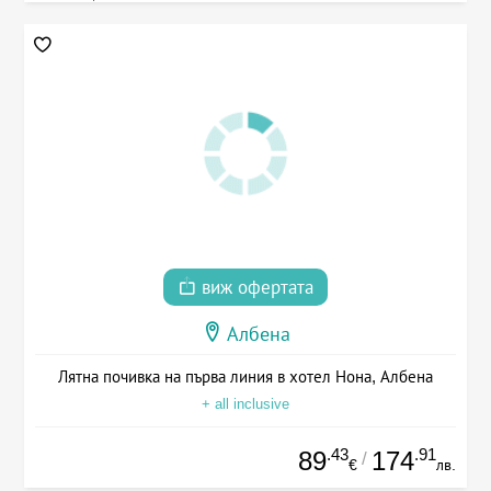
виж офертата
Албена
Лятна почивка на първа линия в хотел Нона, Албена
+ all inclusive
.43
.91
89
174
/
€
лв.