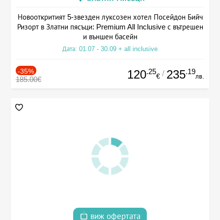
Новооткритият 5-звезден луксозен хотел Посейдон Бийч
Ризорт в Златни пясъци: Premium All Inclusive с вътрешен
и външен басейн
Дата: 01.07 - 30.09 + all inclusive
-35%
.25
.19
120
235
/
€
лв.
185.00€
виж офертата