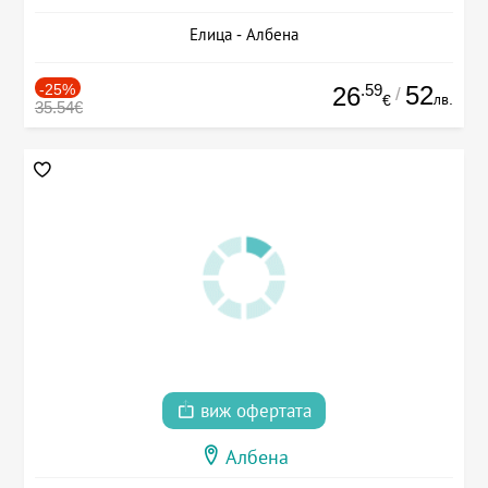
Елица - Албена
-25%
.59
52
26
/
лв.
€
35.54€
виж офертата
Албена