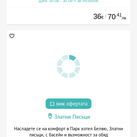
Дата: 30.04 - 30.09 + all inclusive
36
.41
70
/
€
лв.
виж офертата
Златни Пясъци
Насладете се на комфорт в Парк хотел Белвю, Златни
пясъци, с басейн и възможност за обяд