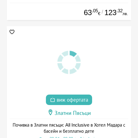
.05
.32
63
123
/
€
лв.
виж офертата
Златни Пясъци
Почивка в Златни пясъци: All Inclusive в Хотел Мадара с
басейн и безплатно дете