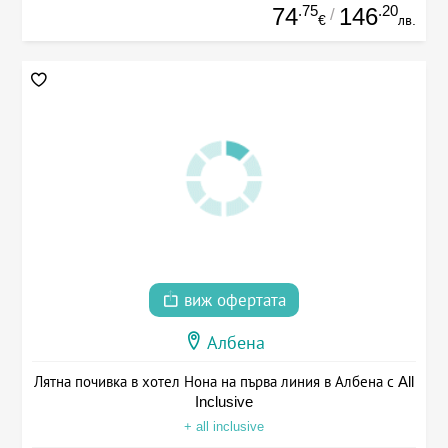
.75
.20
74
146
/
€
лв.
виж офертата
Албена
Лятна почивка в хотел Нона на първа линия в Албена с All
Inclusive
+ all inclusive