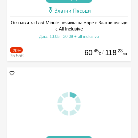
Златни Пясъци
Отстъпки за Last Minute почивка на море в Златни пясъци
с All Inclusive
Дата: 13.05 - 30.09 + all inclusive
-20%
.45
.23
60
118
/
€
лв.
75.55€