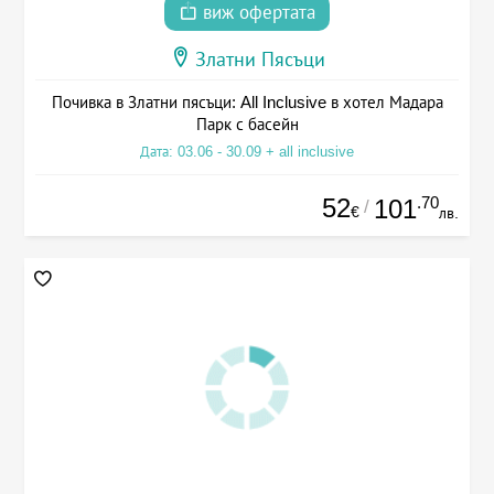
виж офертата
Златни Пясъци
Почивка в Златни пясъци: All Inclusive в хотел Мадара
Парк с басейн
Дата: 03.06 - 30.09 + all inclusive
52
.70
101
/
€
лв.