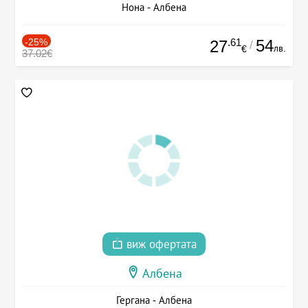
Нона - Албена
-25%
.61
54
27
/
лв.
€
37.02€
виж офертата
Албена
Гергана - Албена