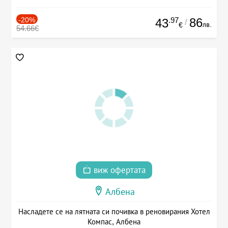
-20%
.97
86
43
/
лв.
€
54.66€
виж офертата
Албена
Насладете се на лятната си почивка в реновирания Хотел
Компас, Албена