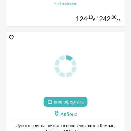
+ all inclusive
.19
.90
124
242
/
€
лв.
виж офертата
Албена
Луксозна лятна почивка в обновения хотел Компас,