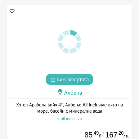
виж офертата
Албена
Хотел Арабела Бийч 4*, Албена: All Inclusive лято на
море, басейн с минерална вода
+ all inclusive
.49
.20
85
167
/
€
лв.