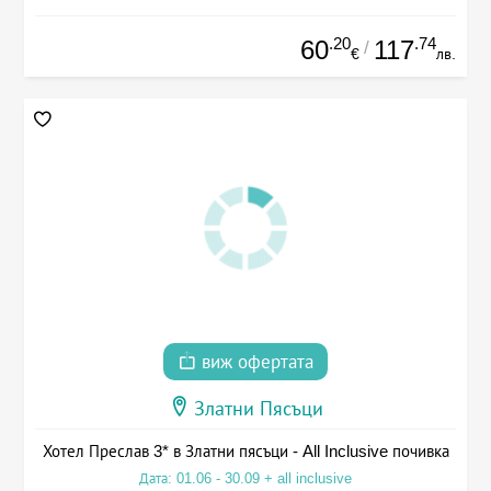
.20
.74
60
117
/
€
лв.
виж офертата
Златни Пясъци
Хотел Преслав 3* в Златни пясъци - All Inclusive почивка
Дата: 01.06 - 30.09 + all inclusive