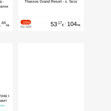
д -
Thassos Grand Resort - о. Тасос
рални
сион
.64
-15%
.17
104
1
53
/
лв.
лв.
€
62.38€
град с
акет
сион