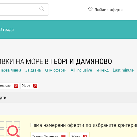
Любими оферти
В града
ВКИ НА МОРЕ В
ГЕОРГИ ДАМЯНОВО
Първа линия
За двама
СПА оферти
All inclusive
Уикенд
Last minute
амяново
Море
рти
Няма намерени оферти по избраните критери
Георги Дамяново
Море