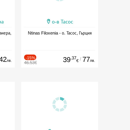
ра
о-в Тасос
виера,
Ntinas Filoxenia - о. Тасос, Гърция
42
-15%
.37
77
39
/
лв.
лв.
€
46.53€