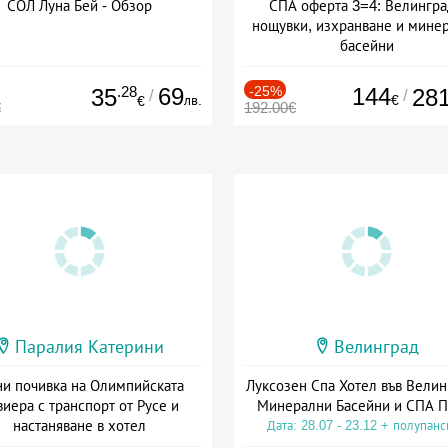
СОЛ Луна Бей - Обзор
СПА оферта 3=4: Велингра
нощувки, изхранване и мине
басейни
Дата: 01.07 - 30.09 + полупан
.28
69
-25%
144
35
28
/
/
лв.
€
€
€
192.00€
Паралия Катерини
Велинград
и почивка на Олимпийската
Луксозен Спа Хотел във Велин
виера с транспорт от Русе и
Минерални Басейни и СПА П
настаняване в хотел
Дата: 28.07 - 23.12 + полупан
Дата: 18.09 - 23.09 + закуска