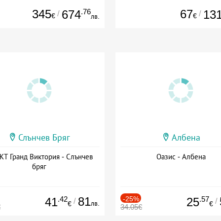
345
.76
67
674
13
/
/
€
€
лв.
Слънчев Бряг
Албена
Т Гранд Виктория - Слънчев
Оазис - Албена
бряг
.42
81
-25%
.57
41
25
/
/
лв.
€
€
€
34.05€