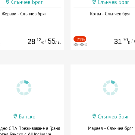
Слънчев Бряг
Слънчев Бряг
Жерави - Слънчев бряг
Котва - Слънчев бряг
.12
55
-21%
.70
28
31
/
/
лв.
€
€
€
39.88€
Банско
Слънчев Бряг
здно СПА Преживяване в Гранд
Марвел - Слънчев бряг
отел Банско с All Inclusive