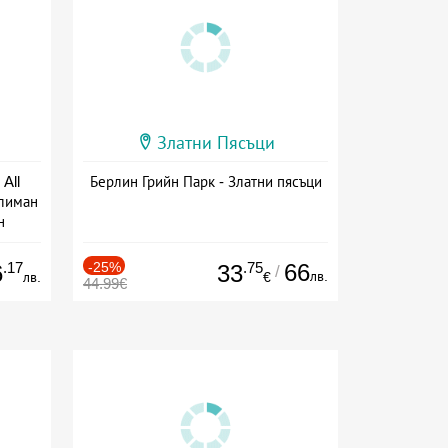
Златни Пясъци
All
Берлин Грийн Парк - Златни пясъци
тлиман
н
ive
.17
-25%
.75
66
6
33
/
лв.
лв.
€
44.99€