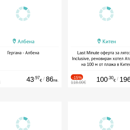
Албена
Китен
Гергана - Албена
Last Minute оферта за лято: 
Inclusive, реновиран хотел А
на 100 м от плажа в Ките
Дата: 01.06 - 29.09 + all inclus
.97
86
-15%
.30
43
100
19
/
/
лв.
€
€
€
118.00€