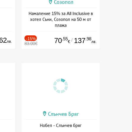
Созопол
Намаление 15% за All Inclusive в
хотел Съни, Созопол на 50 м от
плажа
Дата: 30.07 - 30.09 + all inclusive
62
-15%
.55
.98
70
137
/
лв.
€
лв.
83.00€
Слънчев Бряг
Нобел - Слънчев бряг