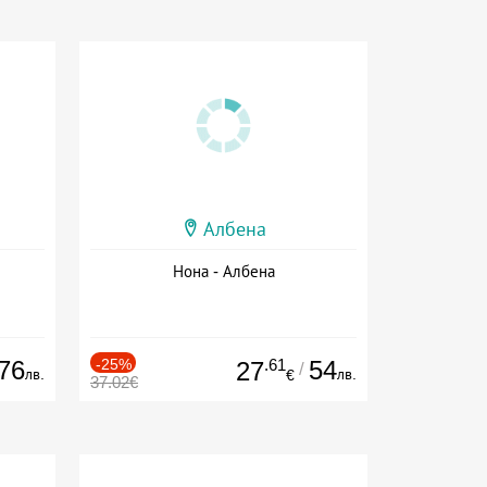
Албена
Нона - Албена
76
-25%
.61
54
27
/
лв.
лв.
€
37.02€