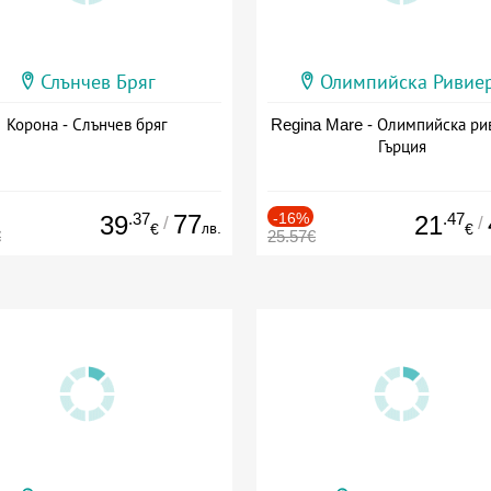
Слънчев Бряг
Олимпийска Ривие
Корона - Слънчев бряг
Regina Mare - Олимпийска ри
Гърция
.37
77
-16%
.47
39
21
/
/
лв.
€
€
€
25.57€