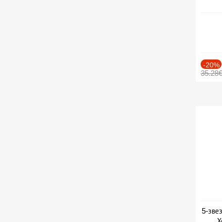
-20%
35.28
5-зве
Х