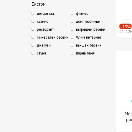
Екстри
детски кът
фитнес
казино
дом. любимци
-15%
ресторант
вътрешен басейн
41.42
минерален басейн
Wi-Fi интернет
джакузи
външен басейн
сауна
парна баня
Мин
ри