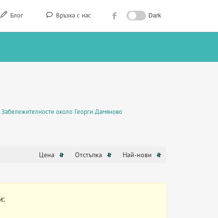
Блог
Връзка с нас
Dark
Забележителности около Георги Дамяново
Цена
Отстъпка
Най-нови
и: