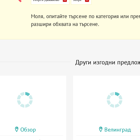
Моля, опитайте търсене по категория или пре
разшири обхвата на търсене.
Други изгодни предло
Обзор
Велинград