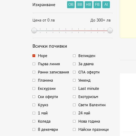
Изхранване
OB
BB
HB
FB
AI
Цена от 0 лв
До 300+ лв
Всички почивки
Море
Великден
Първа линия
За двама
Ранни записвания
СПА оферти
Планина
Уикенд
Екскурзии
Last minute
Ски оферти
Екотуризъм
Круиз
Свети Валентин
1 май
24 май
Коледа
Нова година
8 декември
Майски празници