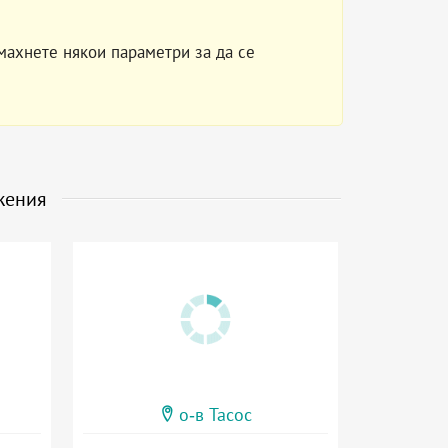
махнете някои параметри за да се
жения
о-в Тасос