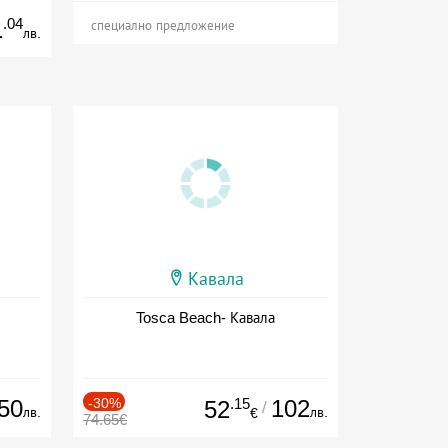
.04
1
специално предложение
лв.
Кавала
Tosca Beach- Кавала
50
-30%
.15
102
52
/
лв.
лв.
€
74.65€