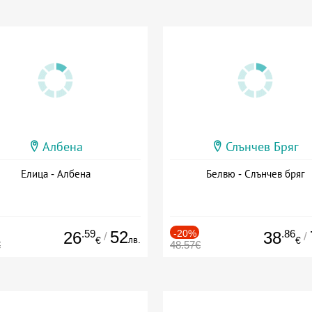
Албена
Слънчев Бряг
Елица - Албена
Белвю - Слънчев бряг
.59
52
-20%
.86
26
38
/
/
лв.
€
€
€
48.57€