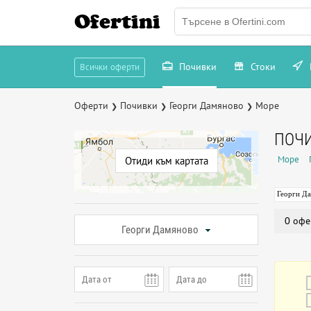
Ofertini
Почивки
Стоки
Всички оферти
Оферти
Почивки
Георги Дамяново
Море
❯
❯
❯
ПОЧИ
Море
Отиди към картата
Георги Д
0 офе
Георги Дамяново