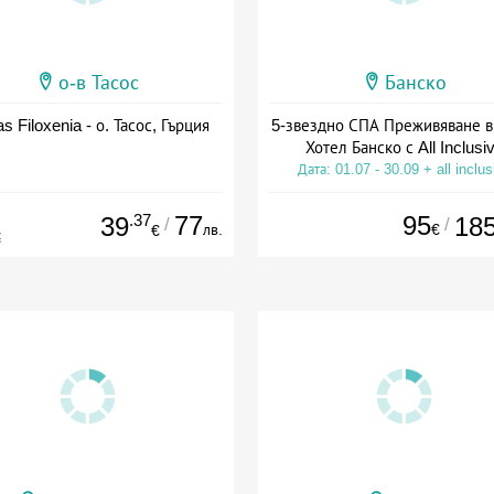
о-в Тасос
Банско
as Filoxenia - о. Тасос, Гърция
5-звездно СПА Преживяване в
Хотел Банско с All Inclusi
Дата: 01.07 - 30.09 + all inclus
.37
77
95
39
18
/
/
лв.
€
€
€