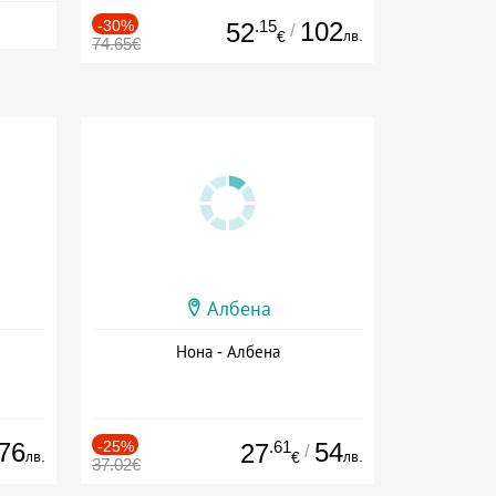
-30%
.15
102
52
/
лв.
€
74.65€
Албена
Нона - Албена
76
-25%
.61
54
27
/
лв.
лв.
€
37.02€