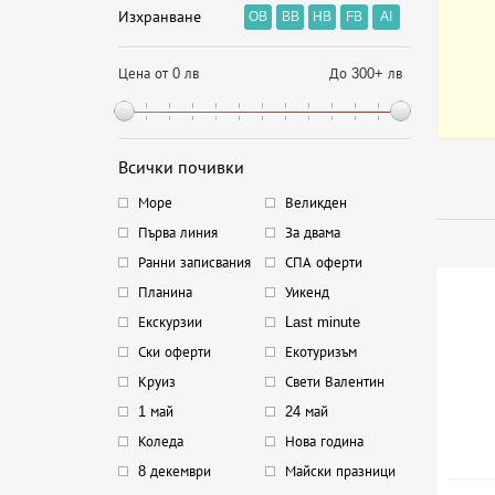
Изхранване
OB
BB
HB
FB
AI
Цена от 0 лв
До 300+ лв
Всички почивки
Море
Великден
Първа линия
За двама
Ранни записвания
СПА оферти
Планина
Уикенд
Екскурзии
Last minute
Ски оферти
Екотуризъм
Круиз
Свети Валентин
1 май
24 май
Коледа
Нова година
8 декември
Майски празници