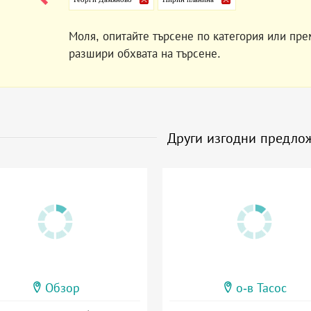
Моля, опитайте търсене по категория или пре
разшири обхвата на търсене.
Други изгодни предло
Обзор
о-в Тасос