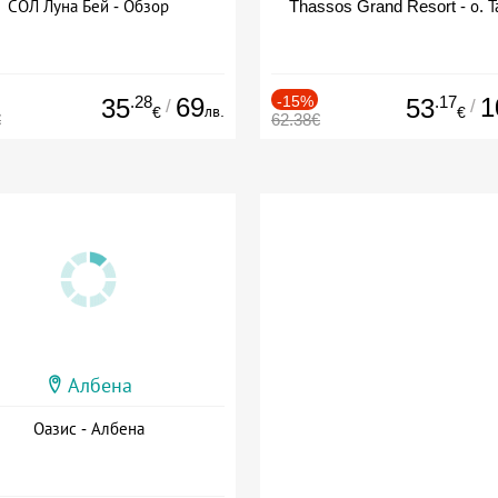
СОЛ Луна Бей - Обзор
Thassos Grand Resort - о. Т
.28
69
-15%
.17
1
35
53
/
/
лв.
€
€
€
62.38€
Албена
Оазис - Албена