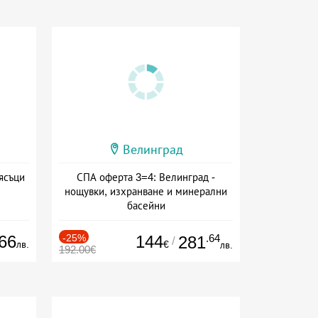
Велинград
ясъци
СПА оферта 3=4: Велинград -
нощувки, изхранване и минерални
басейни
Дата: 01.07 - 30.09 + полупансион
66
-25%
144
.64
281
/
лв.
€
лв.
192.00€