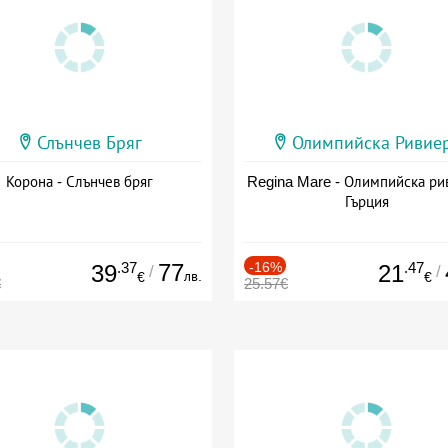
Слънчев Бряг
Олимпийска Ривие
Корона - Слънчев бряг
Regina Mare - Олимпийска ри
Гърция
.37
77
-16%
.47
39
21
/
/
лв.
€
€
€
25.57€