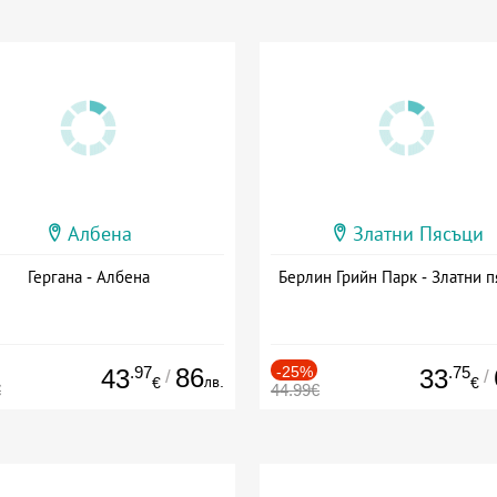
Албена
Златни Пясъци
Гергана - Албена
Берлин Грийн Парк - Златни п
.97
86
-25%
.75
43
33
/
/
лв.
€
€
€
44.99€