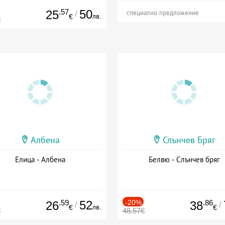
.57
50
25
/
специално предложение
лв.
€
€
Албена
Слънчев Бряг
Елица - Албена
Белвю - Слънчев бряг
.59
52
-20%
.86
26
38
/
/
лв.
€
€
€
48.57€