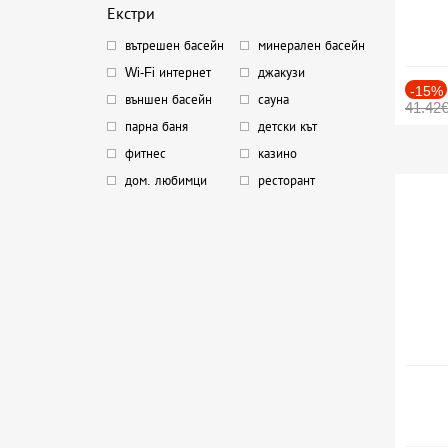
Екстри
вътрешен басейн
минерален басейн
Wi-Fi интернет
джакузи
-15%
външен басейн
сауна
41.42
парна баня
детски кът
фитнес
казино
дом. любимци
ресторант