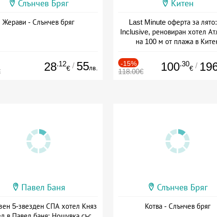
Слънчев Бряг
Китен
Жерави - Слънчев бряг
Last Minute оферта за лято: 
Inclusive, реновиран хотел А
на 100 м от плажа в Ките
Дата: 01.06 - 29.09 + all inclus
.12
55
-15%
.30
28
100
19
/
/
лв.
€
€
€
118.00€
Павел Баня
Слънчев Бряг
зен 5-звезден СПА хотел Княз
Котва - Слънчев бряг
л в Павел баня: Нощувка със