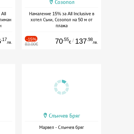
Созопол
All
Намаление 15% за All Inclusive в
тлиман
хотел Съни, Созопол на 50 м от
н
плажа
ive
Дата: 30.07 - 30.09 + all inclusive
.17
-15%
.55
.98
6
70
137
/
лв.
€
лв.
83.00€
Слънчев Бряг
Марвел - Слънчев бряг