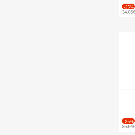
-25%
34.05
-25%
35.54