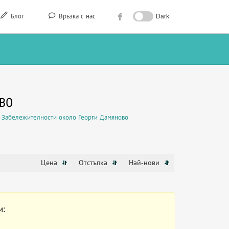
Блог
Връзка с нас
Dark
ВО
Забележителности около Георги Дамяново
Цена
Отстъпка
Най-нови
и: