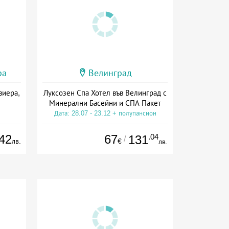
ра
Велинград
виера,
Луксозен Спа Хотел във Велинград с
Минерални Басейни и СПА Пакет
Дата: 28.07 - 23.12 + полупансион
42
67
.04
131
/
лв.
€
лв.