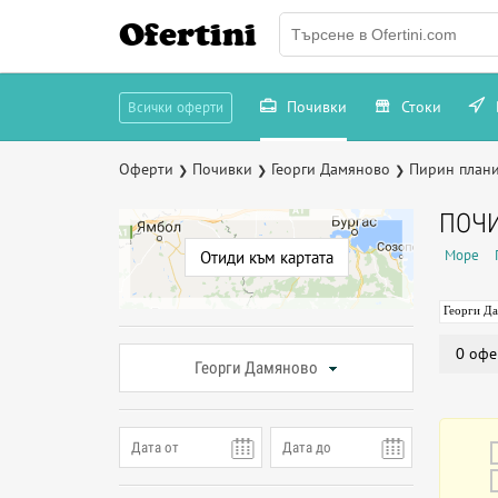
Ofertini
Почивки
Стоки
Всички оферти
Оферти
Почивки
Георги Дамяново
Пирин план
❯
❯
❯
ПОЧИ
Море
Отиди към картата
Георги Д
0 офе
Георги Дамяново