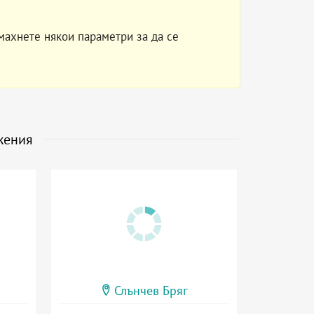
махнете някои параметри за да се
жения
Слънчев Бряг