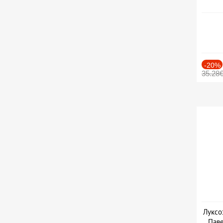
-20%
35.28
Луксо
Паве