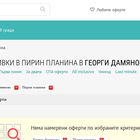
Любими оферти
В града
ина
ВКИ В ПИРИН ПЛАНИНА В
ГЕОРГИ ДАМЯНО
Първа линия
За двама
СПА оферти
All inclusive
Уикенд
Last minute
амяново
Пирин планина
рти
Няма намерени оферти по избраните критери
Георги Дамяново
Пирин планина