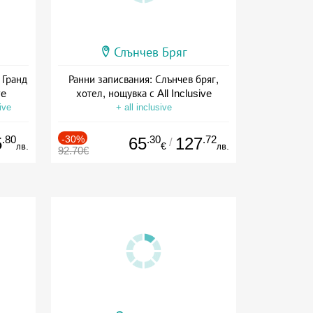
Слънчев Бряг
 Гранд
Ранни записвания: Слънчев бряг,
ve
хотел, нощувка с All Inclusive
ive
+ all inclusive
.80
-30%
.30
.72
5
65
127
/
лв.
€
лв.
92.70€