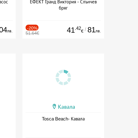
асос
ЕФЕКТ Гранд Виктория - Слънчев
бряг
04
-20%
.42
81
41
/
лв.
лв.
€
51.64€
Кавала
Tosca Beach- Кавала