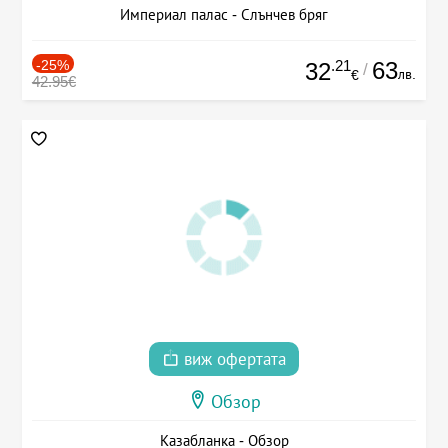
Империал палас - Слънчев бряг
-25%
.21
63
32
/
лв.
€
42.95€
виж офертата
Обзор
Казабланка - Обзор