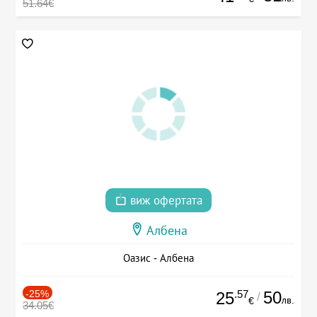
51.64€
виж офертата
Албена
Оазис - Албена
-25%
.57
50
25
/
лв.
€
34.05€