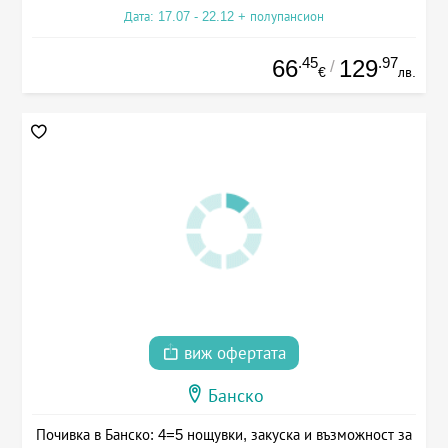
Дата: 17.07 - 22.12 + полупансион
.45
.97
66
129
/
€
лв.
виж офертата
Банско
Почивка в Банско: 4=5 нощувки, закуска и възможност за