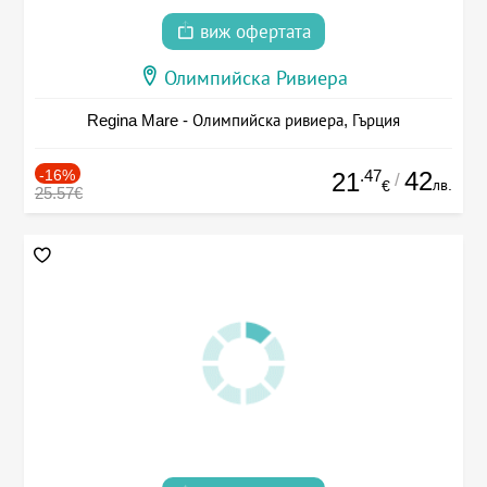
виж офертата
Олимпийска Ривиера
Regina Mare - Олимпийска ривиера, Гърция
-16%
.47
42
21
/
лв.
€
25.57€