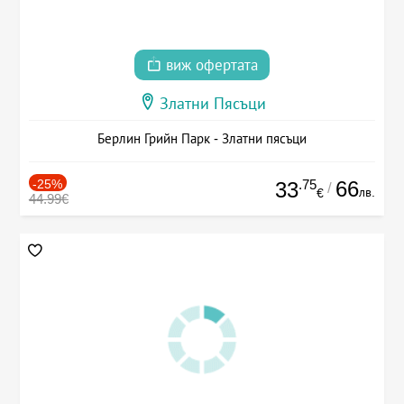
виж офертата
Златни Пясъци
Берлин Грийн Парк - Златни пясъци
-25%
.75
66
33
/
лв.
€
44.99€