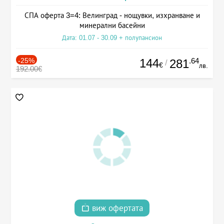
СПА оферта 3=4: Велинград - нощувки, изхранване и
минерални басейни
Дата: 01.07 - 30.09 + полупансион
-25%
144
.64
281
/
€
лв.
192.00€
виж офертата