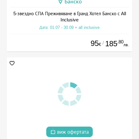
Банско
5-звездно СПА Преживяване в Гранд Хотел Банско с All
Inclusive
Дата: 01.07 - 30.09 + all inclusive
95
.80
185
/
€
лв.
виж офертата