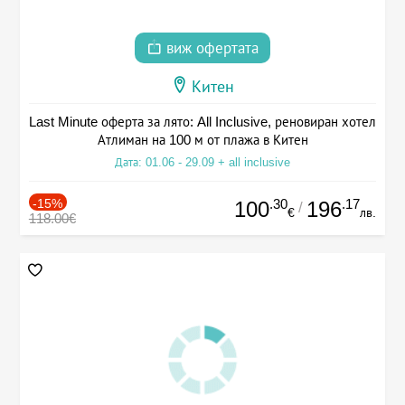
виж офертата
Китен
Last Minute оферта за лято: All Inclusive, реновиран хотел
Атлиман на 100 м от плажа в Китен
Дата: 01.06 - 29.09 + all inclusive
-15%
.30
.17
100
196
/
€
лв.
118.00€