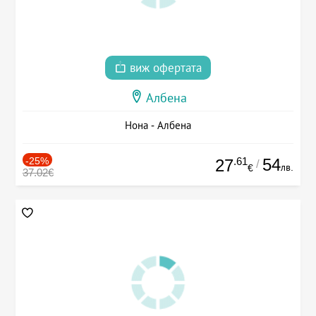
виж офертата
Албена
Нона - Албена
-25%
.61
54
27
/
лв.
€
37.02€