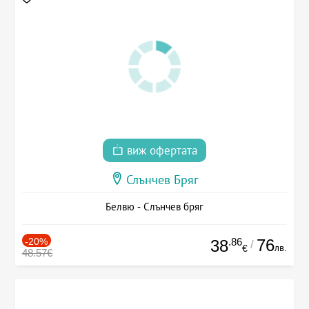
виж офертата
Слънчев Бряг
Белвю - Слънчев бряг
-20%
.86
76
38
/
лв.
€
48.57€