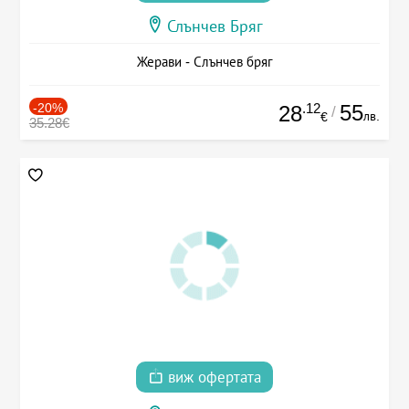
Слънчев Бряг
Жерави - Слънчев бряг
-20%
.12
55
28
/
лв.
€
35.28€
виж офертата