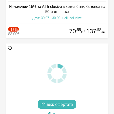
Намаление 15% за All Inclusive в хотел Съни, Созопол на
50 м от плажа
Дата: 30.07 - 30.09 + all inclusive
-15%
.55
.98
70
137
/
€
лв.
83.00€
виж офертата