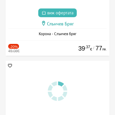
виж офертата
Слънчев Бряг
Корона - Слънчев бряг
-20%
.37
77
39
/
лв.
€
49.08€