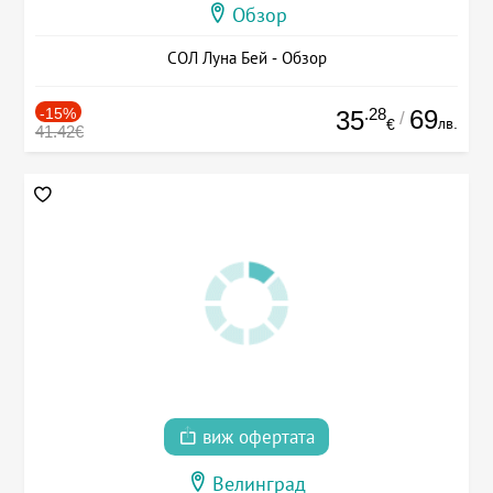
Обзор
СОЛ Луна Бей - Обзор
-15%
.28
69
35
/
лв.
€
41.42€
виж офертата
Велинград