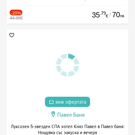
-20%
.79
70
35
/
лв.
€
44.99€
виж офертата
Павел Баня
Луксозен 5-звезден СПА хотел Княз Павел в Павел баня:
Нощувка със закуска и вечеря