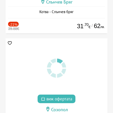
Слънчев Бряг
Котва - Слънчев бряг
-21%
.70
62
31
/
лв.
€
39.88€
виж офертата
Созопол