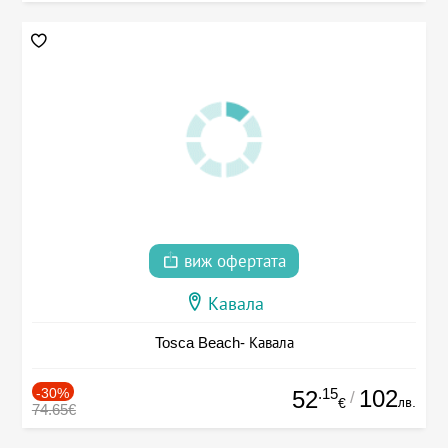
виж офертата
Кавала
Tosca Beach- Кавала
-30%
.15
102
52
/
лв.
€
74.65€