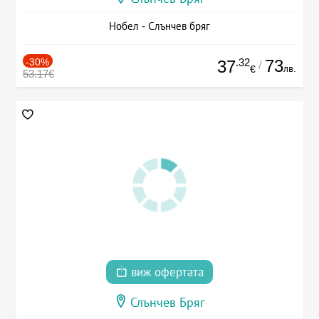
Нобел - Слънчев бряг
-30%
.32
73
37
/
лв.
€
53.17€
виж офертата
Слънчев Бряг