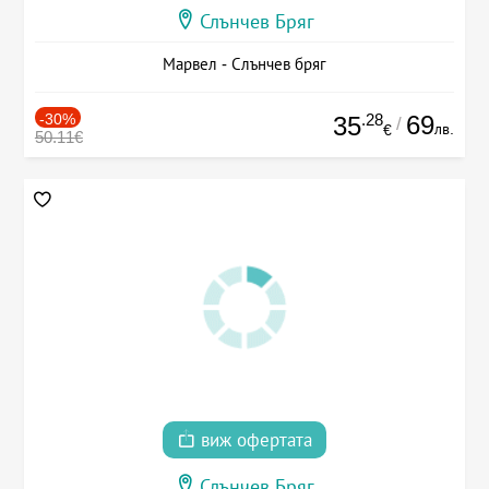
Слънчев Бряг
Марвел - Слънчев бряг
-30%
.28
69
35
/
лв.
€
50.11€
виж офертата
Слънчев Бряг