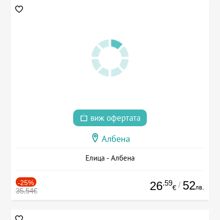
виж офертата
Албена
Елица - Албена
-25%
.59
52
26
/
лв.
€
35.54€