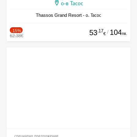
о-в Тасос
Thassos Grand Resort - о. Тасос
-15%
.17
104
53
/
лв.
€
62.38€
специално предложение