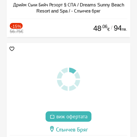
Дрийм Съни Бийч Резорт § СПА / Dreams Sunny Beach
Resort and Spa / - Слънчев бряг
-15%
.06
94
48
/
лв.
€
56.75€
виж офертата
Слънчев Бряг