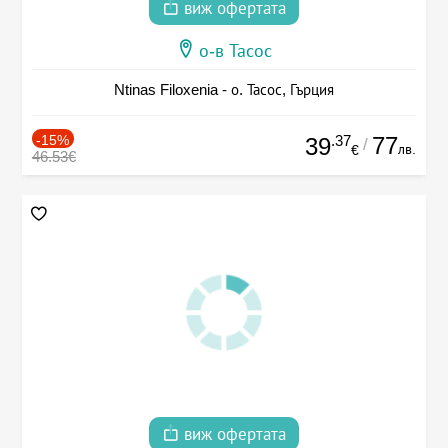
виж офертата
о-в Тасос
Ntinas Filoxenia - о. Тасос, Гърция
-15%
.37
77
39
/
лв.
€
46.53€
виж офертата