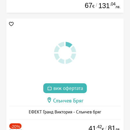
67
.04
131
/
€
лв.
виж офертата
Слънчев Бряг
ЕФЕКТ Гранд Виктория - Слънчев бряг
-20%
.42
81
41
/
лв.
€