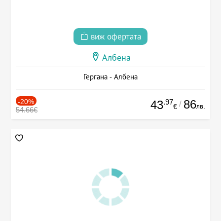
виж офертата
Албена
Гергана - Албена
-20%
.97
86
43
/
лв.
€
54.66€