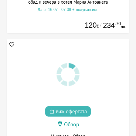
обяд и вечеря в хотел Мария Антоанета
Дата: 16.07 - 07.09 + полупансион
120
.70
234
/
€
лв.
виж офертата
Обзор