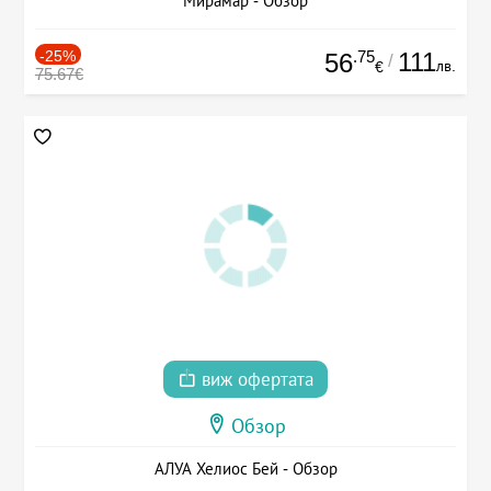
Мирамар - Обзор
-25%
.75
111
56
/
лв.
€
75.67€
виж офертата
Обзор
АЛУА Хелиос Бей - Обзор