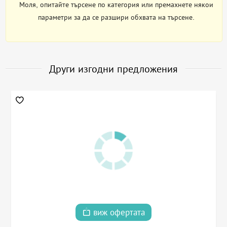
Моля, опитайте търсене по категория или премахнете някои
параметри за да се разшири обхвата на търсене.
Други изгодни предложения
виж офертата