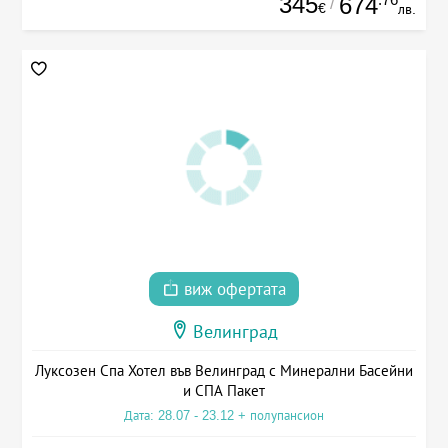
345
674
/
€
лв.
виж офертата
Велинград
Луксозен Спа Хотел във Велинград с Минерални Басейни
и СПА Пакет
Дата: 28.07 - 23.12 + полупансион