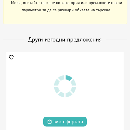
Моля, опитайте търсене по категория или премахнете някои
параметри за да се разшири обхвата на търсене.
Други изгодни предложения
виж офертата