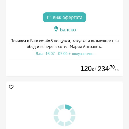
виж офертата
Банско
Почивка в Банско: 4=5 нощувки, закуска и възможност за
обяд и вечеря в хотел Мария Антоанета
Дата: 16.07 - 07.09 + полупансион
120
.70
234
/
€
лв.