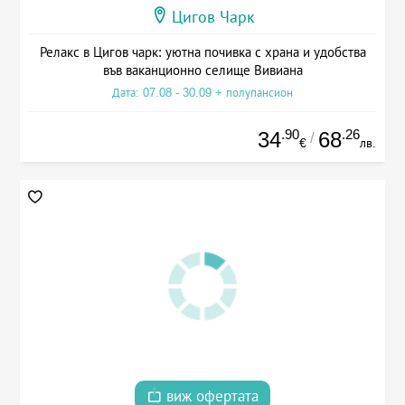
Цигов Чарк
Релакс в Цигов чарк: уютна почивка с храна и удобства
във ваканционно селище Вивиана
Дата: 07.08 - 30.09 + полупансион
.90
.26
34
68
/
€
лв.
виж офертата