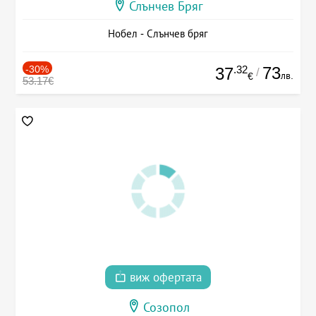
Слънчев Бряг
Нобел - Слънчев бряг
-30%
.32
73
37
/
лв.
€
53.17€
виж офертата
Созопол