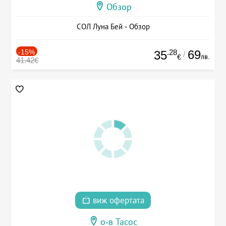
Обзор
СОЛ Луна Бей - Обзор
-15%
.28
69
35
/
лв.
€
41.42€
виж офертата
о-в Тасос