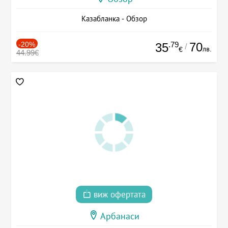
Казабланка - Обзор
-20%
.79
70
35
/
лв.
€
44.99€
виж офертата
Арбанаси