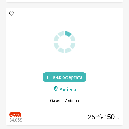
виж офертата
Албена
Оазис - Албена
-25%
.57
50
25
/
лв.
€
34.05€