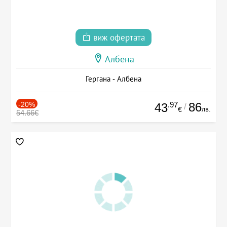
виж офертата
Албена
Гергана - Албена
-20%
.97
86
43
/
лв.
€
54.66€