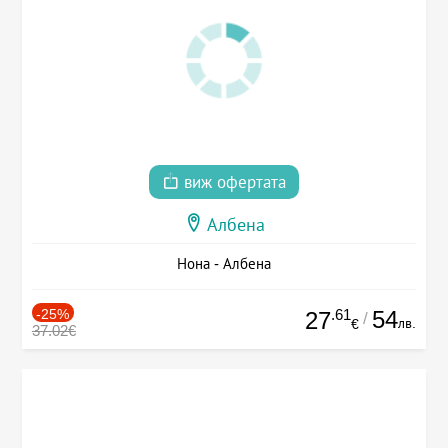
виж офертата
Албена
Нона - Албена
-25%
.61
54
27
/
лв.
€
37.02€