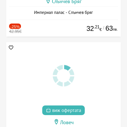
Слънчев Бряг
Империал палас - Слънчев бряг
-25%
.21
63
32
/
лв.
€
42.95€
виж офертата
Ловеч