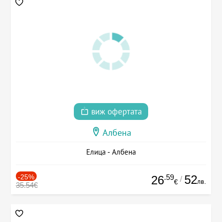
виж офертата
Албена
Елица - Албена
-25%
.59
52
26
/
лв.
€
35.54€