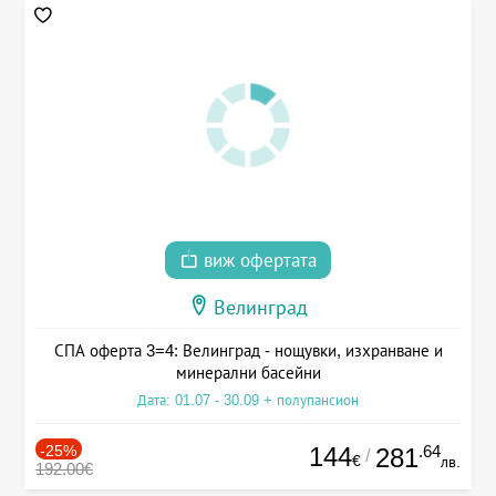
виж офертата
Велинград
СПА оферта 3=4: Велинград - нощувки, изхранване и
минерални басейни
Дата: 01.07 - 30.09 + полупансион
-25%
144
.64
281
/
€
лв.
192.00€