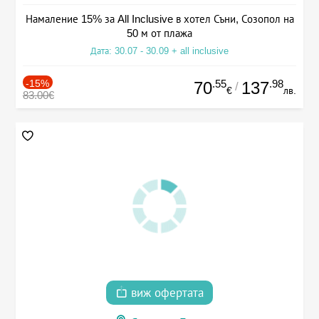
Намаление 15% за All Inclusive в хотел Съни, Созопол на
50 м от плажа
Дата: 30.07 - 30.09 + all inclusive
-15%
.55
.98
70
137
/
€
лв.
83.00€
виж офертата