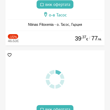
виж офертата
о-в Тасос
Ntinas Filoxenia - о. Тасос, Гърция
-15%
.37
77
39
/
лв.
€
46.53€
виж офертата