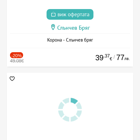
виж офертата
Слънчев Бряг
Корона - Слънчев бряг
-20%
.37
77
39
/
лв.
€
49.08€