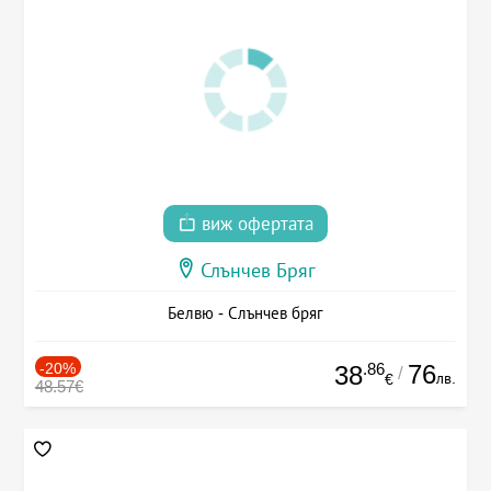
виж офертата
Слънчев Бряг
Белвю - Слънчев бряг
-20%
.86
76
38
/
лв.
€
48.57€