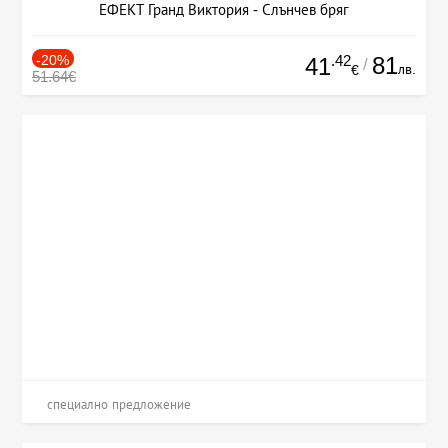
ЕФЕКТ Гранд Виктория - Слънчев бряг
-20%
.42
81
41
/
лв.
€
51.64€
специално предложение