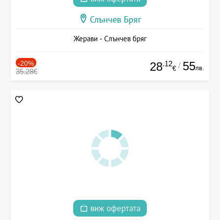
Слънчев Бряг
Жерави - Слънчев бряг
-20%
.12
55
28
/
лв.
€
35.28€
виж офертата