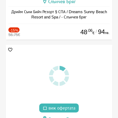
Слънчев Бряг
Дрийм Съни Бийч Резорт § СПА / Dreams Sunny Beach
Resort and Spa / - Слънчев бряг
-15%
.06
94
48
/
лв.
€
56.75€
виж офертата