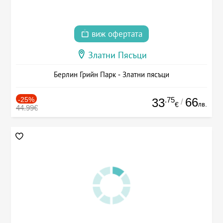
виж офертата
Златни Пясъци
Берлин Грийн Парк - Златни пясъци
-25%
.75
66
33
/
лв.
€
44.99€