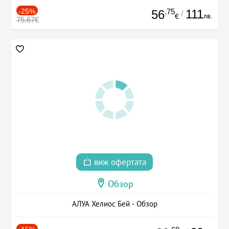
-25%
.75
111
56
/
лв.
€
75.67€
виж офертата
Обзор
АЛУА Хелиос Бей - Обзор