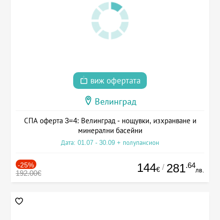
виж офертата
Велинград
СПА оферта 3=4: Велинград - нощувки, изхранване и
минерални басейни
Дата: 01.07 - 30.09 + полупансион
-25%
144
.64
281
/
€
лв.
192.00€