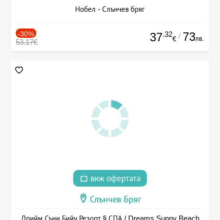
Нобел - Слънчев бряг
-30%
.32
73
37
/
лв.
€
53.17€
виж офертата
Слънчев Бряг
Дрийм Съни Бийч Резорт § СПА / Dreams Sunny Beach