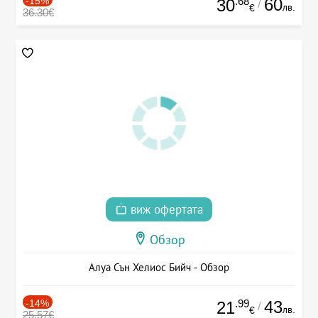
-15%
.68
60
30
/
лв.
€
36.30€
виж офертата
Обзор
Алуа Сън Хелиос Бийч - Обзор
-14%
.99
43
21
/
лв.
€
25.57€