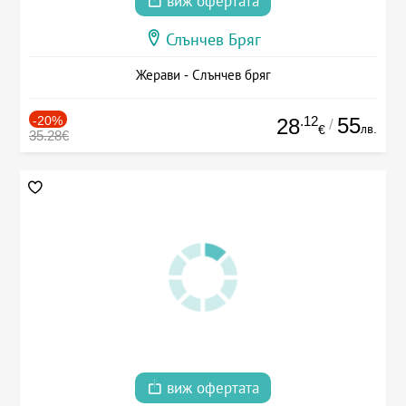
виж офертата
Слънчев Бряг
Жерави - Слънчев бряг
-20%
.12
55
28
/
лв.
€
35.28€
виж офертата