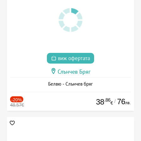
виж офертата
Слънчев Бряг
Белвю - Слънчев бряг
-20%
.86
76
38
/
лв.
€
48.57€