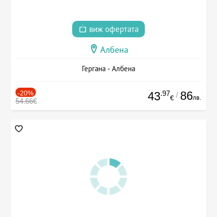
виж офертата
Албена
Гергана - Албена
-20%
.97
86
43
/
лв.
€
54.66€