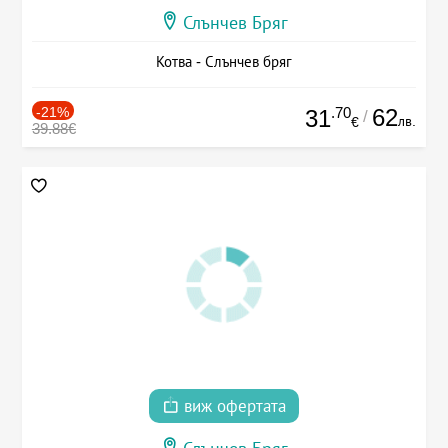
Слънчев Бряг
Котва - Слънчев бряг
-21%
.70
62
31
/
лв.
€
39.88€
виж офертата