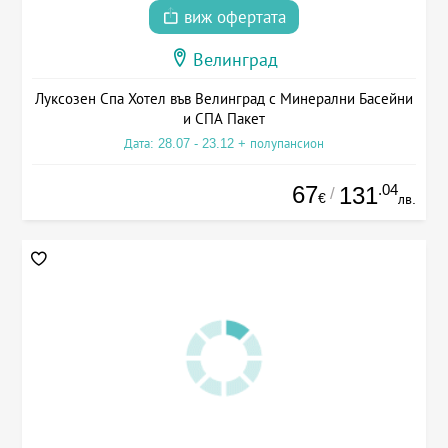
виж офертата
Велинград
Луксозен Спа Хотел във Велинград с Минерални Басейни
и СПА Пакет
Дата: 28.07 - 23.12 + полупансион
67
.04
131
/
€
лв.