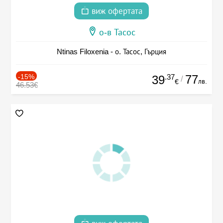
виж офертата
о-в Тасос
Ntinas Filoxenia - о. Тасос, Гърция
-15%
.37
77
39
/
лв.
€
46.53€