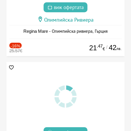
виж офертата
Олимпийска Ривиера
Regina Mare - Олимпийска ривиера, Гърция
-16%
.47
42
21
/
лв.
€
25.57€