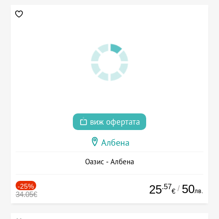
виж офертата
Албена
Оазис - Албена
-25%
.57
50
25
/
лв.
€
34.05€