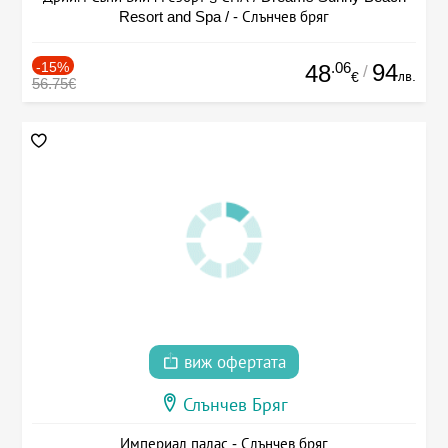
Resort and Spa / - Слънчев бряг
-15%
.06
94
48
/
лв.
€
56.75€
виж офертата
Слънчев Бряг
Империал палас - Слънчев бряг