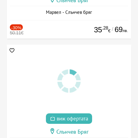
Слънчев Бряг
Марвел - Слънчев бряг
-30%
.28
69
35
/
лв.
€
50.11€
виж офертата
Слънчев Бряг