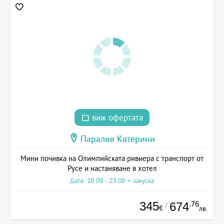
виж офертата
Паралия Катерини
Мини почивка на Олимпийската ривиера с транспорт от
Русе и настаняване в хотел
Дата: 18.09 - 23.09 + закуска
345
.76
674
/
€
лв.