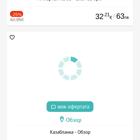
-25%
.21
63
32
/
лв.
€
42.95€
виж офертата
Обзор
Казабланка - Обзор