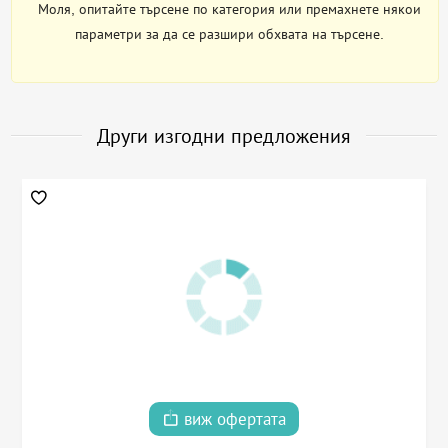
Моля, опитайте търсене по категория или премахнете някои
параметри за да се разшири обхвата на търсене.
Други изгодни предложения
виж офертата