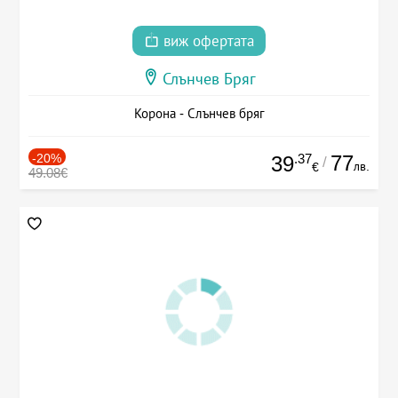
виж офертата
Слънчев Бряг
Корона - Слънчев бряг
-20%
.37
77
39
/
лв.
€
49.08€