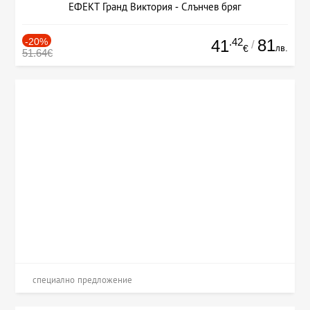
ЕФЕКТ Гранд Виктория - Слънчев бряг
-20%
.42
81
41
/
лв.
€
51.64€
специално предложение