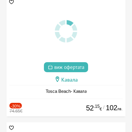
виж офертата
Кавала
Tosca Beach- Кавала
-30%
.15
102
52
/
лв.
€
74.65€