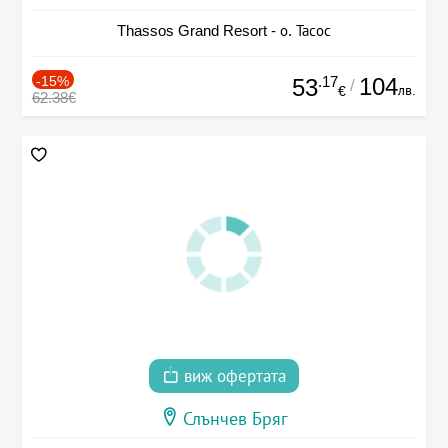
Thassos Grand Resort - о. Тасос
-15%
.17
104
53
/
лв.
€
62.38€
виж офертата
Слънчев Бряг