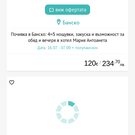
виж офертата
Банско
Почивка в Банско: 4=5 нощувки, закуска и възможност за
обяд и вечеря в хотел Мария Антоанета
Дата: 16.07 - 07.09 + полупансион
120
.70
234
/
€
лв.