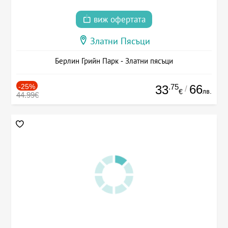
виж офертата
Златни Пясъци
Берлин Грийн Парк - Златни пясъци
-25%
.75
66
33
/
лв.
€
44.99€