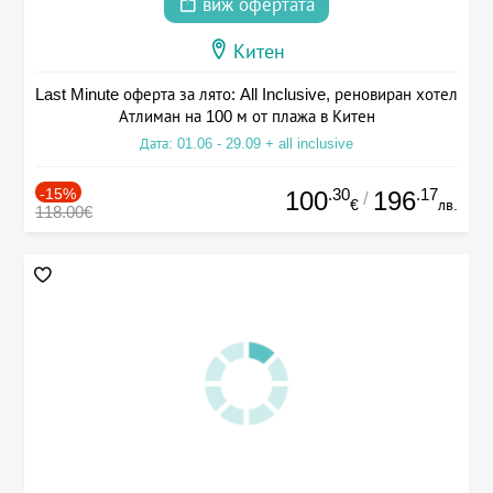
виж офертата
Китен
Last Minute оферта за лято: All Inclusive, реновиран хотел
Атлиман на 100 м от плажа в Китен
Дата: 01.06 - 29.09 + all inclusive
-15%
.30
.17
100
196
/
€
лв.
118.00€