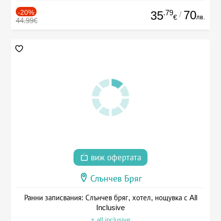
-20%
.79
70
35
/
лв.
€
44.99€
виж офертата
Слънчев Бряг
Ранни записвания: Слънчев бряг, хотел, нощувка с All
Inclusive
+ all inclusive