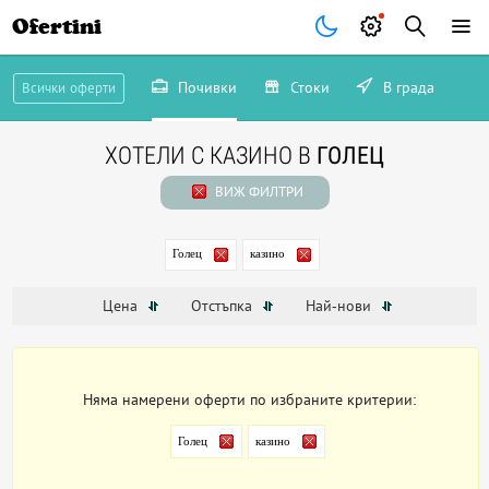
Ofertini
Почивки
Стоки
В града
Всички оферти
ХОТЕЛИ С КАЗИНО В
ГОЛЕЦ
ВИЖ ФИЛТРИ
Голец
казино
Цена
Отстъпка
Най-нови
Няма намерени оферти по избраните критерии:
Голец
казино