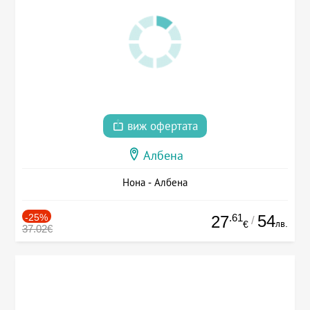
виж офертата
Албена
Нона - Албена
-25%
.61
54
27
/
лв.
€
37.02€