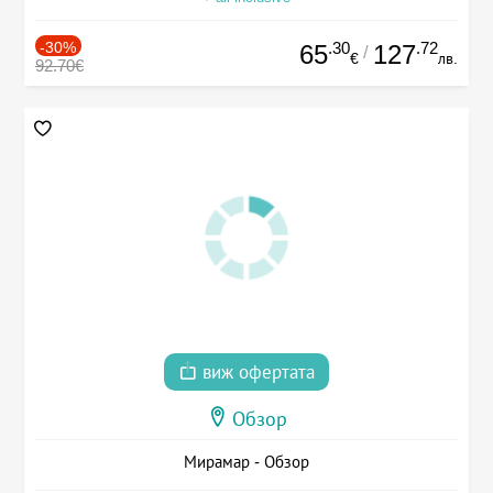
-30%
.30
.72
65
127
/
€
лв.
92.70€
виж офертата
Обзор
Мирамар - Обзор