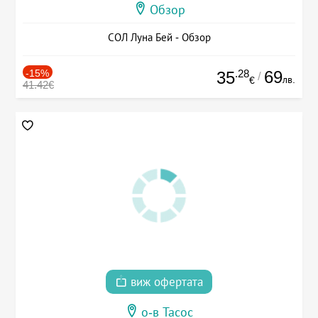
Обзор
СОЛ Луна Бей - Обзор
-15%
.28
69
35
/
лв.
€
41.42€
виж офертата
о-в Тасос