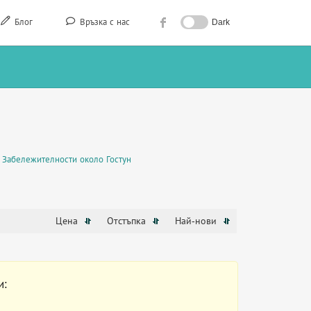
Блог
Връзка с нас
Dark
Забележителности около Гостун
Цена
Отстъпка
Най-нови
и: