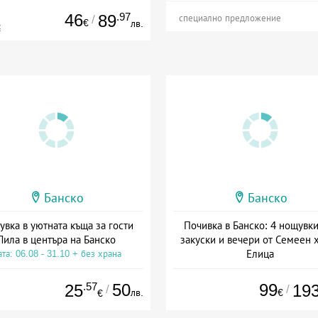
46
.97
89
/
специално предложение
€
лв.
€
Банско
Банско
вка в уютната къща за гости
Почивка в Банско: 4 нощувки
Лила в центъра на Банско
закуски и вечери от Семеен 
Елица
та: 06.08 - 31.10 + без храна
Дата: 12.08 - 04.11 + полупанс
.57
50
99
25
19
/
/
лв.
€
€