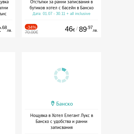
щувка
Отстъпки за ранни записвания в
ални
бутиков хотел с басейн в Банско
зънс
Дата: 01.07 - 30.11 + all inclusive
ион
.68
-34%
46
.97
2
89
/
€
лв.
лв.
70.00€
Банско
Нощувка в Хотел Елегант Лукс в
Банско с удобства и ранни
записвания
+ без храна