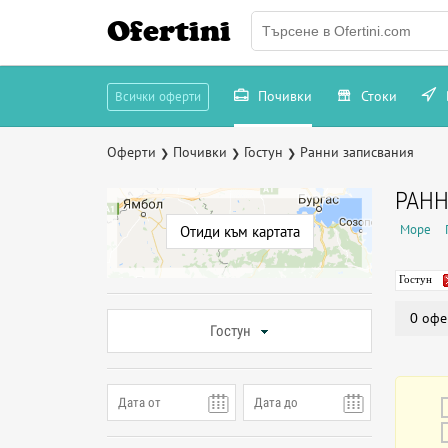
Ofertini
Почивки
Стоки
Всички оферти
Оферти
Почивки
Гостун
Ранни записвания
❯
❯
❯
РАНН
Море
Отиди към картата
Гостун
0 офе
Гостун