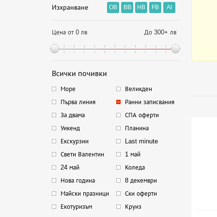
Изхранване
OB
BB
HB
FB
AI
Цена от 0 лв
До 300+ лв
Всички почивки
Море
Великден
Първа линия
Ранни записвания
За двама
СПА оферти
Уикенд
Планина
Екскурзии
Last minute
Свети Валентин
1 май
24 май
Коледа
Нова година
8 декември
Майски празници
Ски оферти
Екотуризъм
Круиз