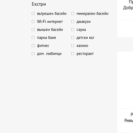
Пр
Екстри
Добр
вътрешен басейн
минерален басейн
Wi-Fi интернет
джакузи
външен басейн
сауна
парна баня
детски кът
фитнес
казино
дом. любимци
ресторант
Р
Ривъ