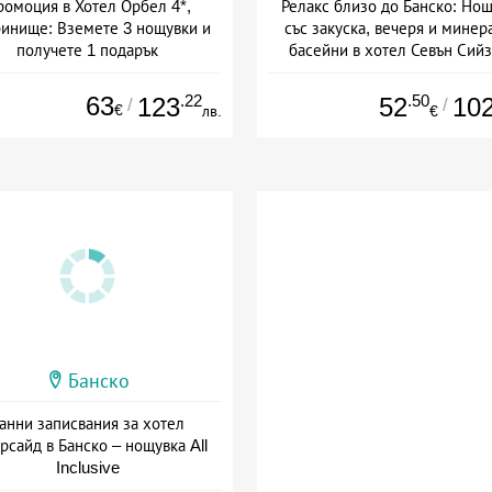
омоция в Хотел Орбел 4*,
Релакс близо до Банско: Но
инище: Вземете 3 нощувки и
със закуска, вечеря и минер
получете 1 подарък
басейни в хотел Севън Сий
+ полупансион
Дата: 07.08 - 30.11 + полупанс
63
.22
.50
123
52
10
/
/
€
лв.
€
Банско
анни записвания за хотел
рсайд в Банско – нощувка All
Inclusive
+ all inclusive