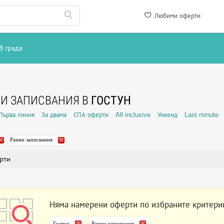
Любими оферти
В града
И ЗАПИСВАНИЯ В
ГОСТУН
Първа линия
За двама
СПА оферти
All inclusive
Уикенд
Last minute
Ранни записвания
рти
Няма намерени оферти по избраните критери
Гостун
Ранни записвания