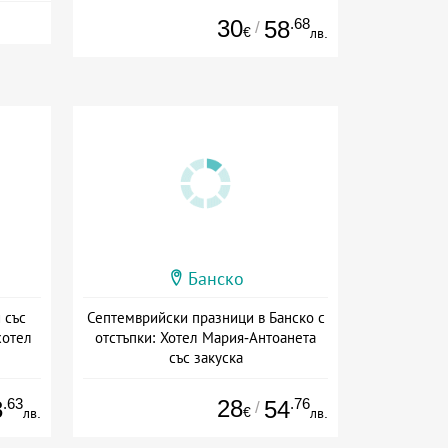
30
.68
58
/
€
лв.
Банско
 със
Септемврийски празници в Банско с
хотел
отстъпки: Хотел Мария-Антоанета
със закуска
ион
Дата: 04.09 - 23.09 + полупансион
.63
28
.76
3
54
/
€
лв.
лв.