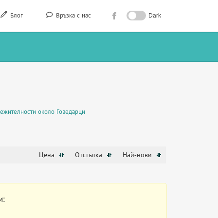
Блог
Връзка с нас
Dark
ежителности около Говедарци
Цена
Отстъпка
Най-нови
и: