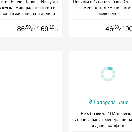
отел Белчин Гардън: Нощувка
Почивка в Сапарева баня: Отс
закуска, минерален басейн и
семеен хотел Емали с вси
 зона в живописната долина
включено
Дата: 07.07 - 30.11 + закуска
Дата: 21.07 - 30.12 + all inclus
.50
.18
.50
86
169
46
9
/
/
€
лв.
€
Сапарева Баня
Незабравима СПА почивка
Сапарева баня с минерални б
и двоен комфорт
Дата: 16.03 - 15.09 + полупан