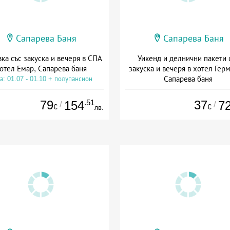
Сапарева Баня
Сапарева Баня
ка със закуска и вечеря в СПА
Уикенд и делнични пакети 
отел Емар, Сапарева баня
закуска и вечеря в хотел Гер
Сапарева баня
а: 01.07 - 01.10 + полупансион
Дата: 18.03 - 15.09 + полупан
79
.51
37
154
7
/
/
€
€
лв.