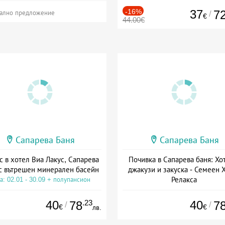
-16%
37
7
/
ално предложение
€
44.00€
Сапарева Баня
Сапарева Баня
с в хотел Виа Лакус, Сапарева
Почивка в Сапарева баня: Хо
с вътрешен минерален басейн
джакузи и закуска - Семеен 
Релакса
а: 02.01 - 30.09 + полупансион
Дата: 03.07 - 15.09 + закуск
40
.23
40
78
7
/
/
€
€
лв.