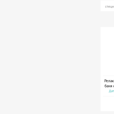
специ
Релак
баня 
Дат