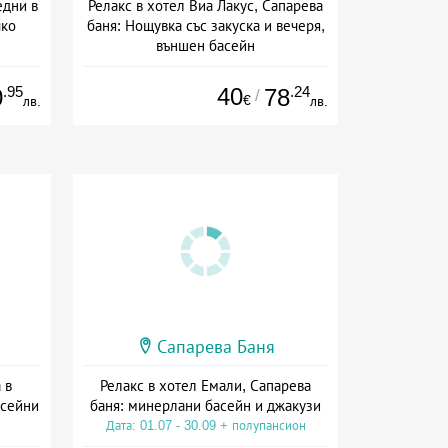
едни в
Релакс в хотел Виа Лакус, Сапарева
чко
баня: Нощувка със закуска и вечеря,
външен басейн
ive
Дата: 26.06 - 31.08 + полупансион
.95
40
.24
0
78
/
€
лв.
лв.
Сапарева Баня
 в
Релакс в хотел Емали, Сапарева
асейни
баня: минерлани басейн и джакузи
Дата: 01.07 - 30.09 + полупансион
сион