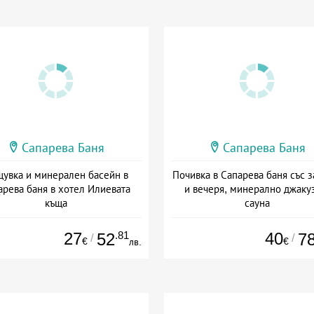
Сапарева Баня
Сапарева Баня
увка и минерален басейн в
Почивка в Сапарева баня със з
арева баня в хотел Илиевата
и вечеря, минерално джаку
къща
сауна
та: 01.03 - 31.08 + без храна
Дата: 02.01 - 30.09 + закуск
27
.81
40
52
7
/
/
€
€
лв.