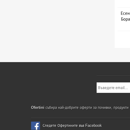
Есен
Бора
Ofertini
събира най-добрите оферти за почивки, продукти и
Следете Офертините във Facebook