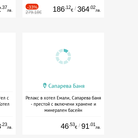
.37
-33%
.12
.02
2
186
364
/
лв.
€
лв.
279.18€
Сапарева Баня
тел с
Релакс в хотел Емали, Сапарева баня
Хотел
- престой с включени хранене и
минерален басейн
а
Дата: 16.07 - 30.09 + полупансион
.23
.53
.01
8
46
91
/
лв.
€
лв.