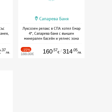
Сапарева Баня
със
Луксозен релакс в СПА хотел Емар
манея,
4*, Сапарева баня с външен
минерален басейн и уелнес зона
сион
+ полупансион
.37
-15%
.57
.05
2
160
314
/
лв.
€
лв.
188.00€