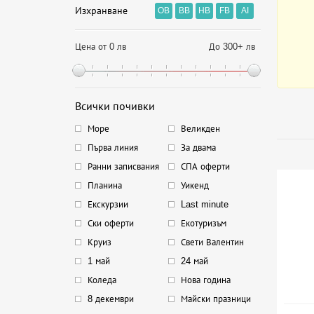
Изхранване
OB
BB
HB
FB
AI
Цена от 0 лв
До 300+ лв
Всички почивки
Море
Великден
Първа линия
За двама
Ранни записвания
СПА оферти
Планина
Уикенд
Екскурзии
Last minute
Ски оферти
Екотуризъм
Круиз
Свети Валентин
1 май
24 май
Коледа
Нова година
8 декември
Майски празници