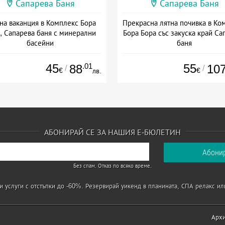
Сапарева Баня
Сапарева Баня
на ваканция в Комплекс Бора
Прекрасна лятна почивка в Ко
, Сапарева баня с минерални
Бора Бора със закуска край Са
басейни
баня
+ закуска
+ закуска
45
.01
55
88
10
/
/
€
€
лв.
АБОНИРАЙ СЕ ЗА НАШИЯ Е-БЮЛЕТИН
Без спам. Отказ по всяко време.
 услуги с отстъпки до -60%. Резервирай уикенд в планината, СПА релакс ил
Арх