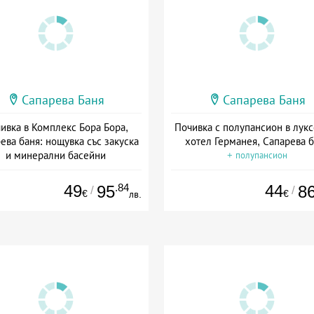
Сапарева Баня
Сапарева Баня
ивка в Комплекс Бора Бора,
Почивка с полупансион в лук
ева баня: нощувка със закуска
хотел Германея, Сапарева 
и минерални басейни
+ полупансион
Дата: 15.05 - 31.10 + закуска
49
.84
44
95
8
/
/
€
€
лв.