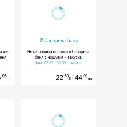
Сапарева Баня
созния
Незабравима почивка в Сапарева
баня
баня с нощувка и закуска
Дата: 07.07 - 30.09 + закуска
.06
.50
.01
6
22
44
/
лв.
€
лв.