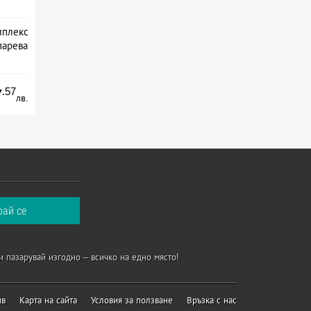
мплекс
парева
.57
7
лв.
и пазарувай изгодно – всичко на едно място!
ив
Карта на сайта
Условия за ползване
Връзка с нас