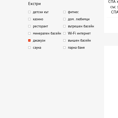
СПА х
Екстри
със 
СПА
детски кът
фитнес
казино
дом. любимци
ресторант
вътрешен басейн
минерален басейн
Wi-Fi интернет
джакузи
външен басейн
сауна
парна баня