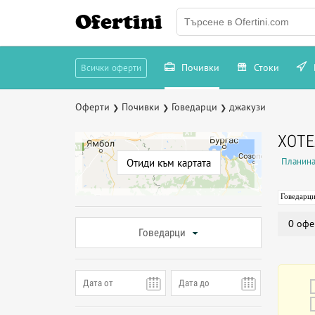
Ofertini
Почивки
Стоки
Всички оферти
Оферти
Почивки
Говедарци
джакузи
❯
❯
❯
ХОТЕ
Планина
Отиди към картата
Говедарц
0 офе
Говедарци