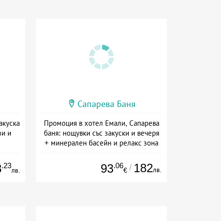
Сапарева Баня
акуска
Промоция в хотел Емали, Сапарева
зи и
баня: нощувки със закуски и вечеря
+ минерален басейн и релакс зона
а
Дата: 16.07 - 30.09 + полупансион
.23
.06
182
8
93
/
лв.
лв.
€