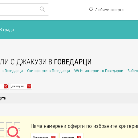
Любими оферти
В града
ЛИ С ДЖАКУЗИ В
ГОВЕДАРЦИ
 в Говедарци
Ски оферти в Говедарци
Wi-Fi интернет в Говедарци
Забел
и
джакузи
рти
Няма намерени оферти по избраните критери
Говедарци
джакузи