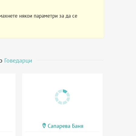
махнете някои параметри за да се
до
Говедарци
Сапарева Баня