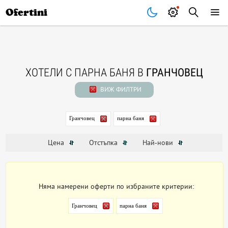
Почивки
Стоки
В града
Всички оферти
Ofertini
ХОТЕЛИ С ПАРНА БАНЯ В
ГРАНЧОВЕЦ
ВИЖ ФИЛТРИ
Гранчовец
парна баня
Цена
Отстъпка
Най-нови
Няма намерени оферти по избраните критерии:
Гранчовец
парна баня