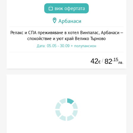
виж офертата
Арбанаси
Релакс и СПА преживяване в хотел Винпалас, Арбанаси –
спокойствие и уют край Велико Търново
Дата: 05.05 - 30.09 + полупансион
42
.15
82
/
€
лв.