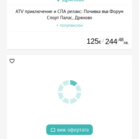
АТV приключение и СПА релакс: Почивка във Форум
Спорт Палас, Дряново
+ полупансион
125
.48
244
/
€
лв.
виж офертата