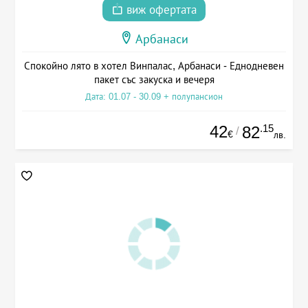
виж офертата
Арбанаси
Спокойно лято в хотел Винпалас, Арбанаси - Еднодневен
пакет със закуска и вечеря
Дата: 01.07 - 30.09 + полупансион
42
.15
82
/
€
лв.