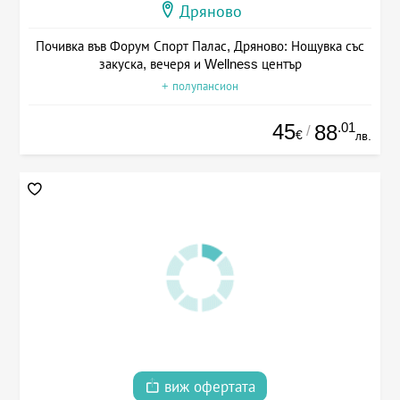
Дряново
Почивка във Форум Спорт Палас, Дряново: Нощувка със
закуска, вечеря и Wellness център
+ полупансион
45
.01
88
/
€
лв.
виж офертата