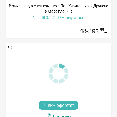
Релакс на луксозен комплекс Поп Харитон, край Дряново
в Стара планина
Дата: 16.07 - 20.12 + полупансион
48
.88
93
/
€
лв.
виж офертата
Дряново