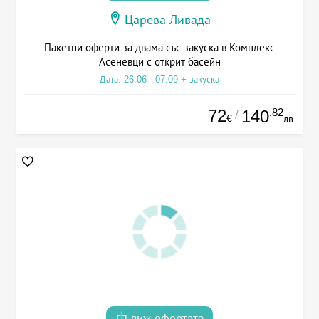
Царева Ливада
Пакетни оферти за двама със закуска в Комплекс
Асеневци с открит басейн
Дата: 26.06 - 07.09 + закуска
72
.82
140
/
€
лв.
виж офертата