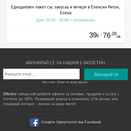
Еднодневен пакет със закуска и вечеря в Еленски Ритон,
Елена
Дата: 02.01 - 30.09 + полупансион
39
.28
76
/
€
лв.
АБОНИРАЙ СЕ ЗА НАШИЯ Е-БЮЛЕТИН
Без спам. Отказ по всяко време.
Ofertini
събира най-добрите оферти за почивки, продукти и услуги с
отстъпки до -60%. Резервирай уикенд в планината, СПА релакс или
пазарувай изгодно – всичко на едно място!
Следете Офертините във Facebook