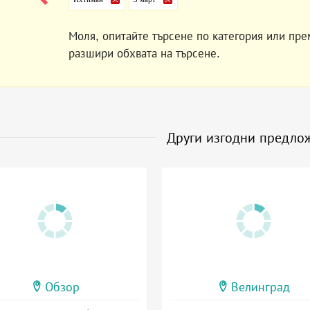
Моля, опитайте търсене по категория или пре
разшири обхвата на търсене.
Други изгодни предло
Обзор
Велинград