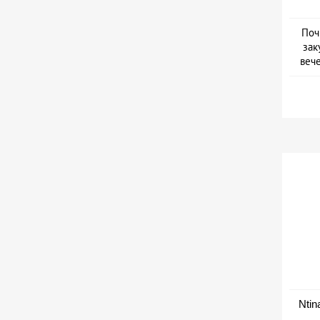
Поч
зак
веч
Дат
Ntin