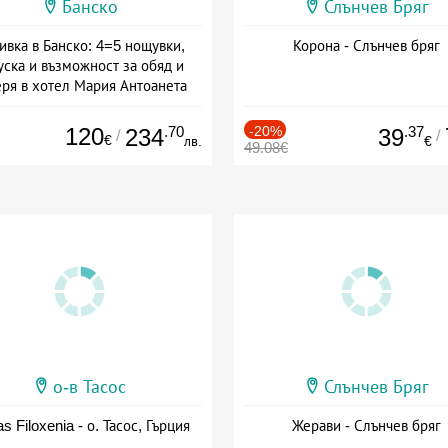
Банско
Слънчев Бряг
ивка в Банско: 4=5 нощувки,
Корона - Слънчев бряг
уска и възможност за обяд и
еря в хотел Мария Антоанета
а: 16.07 - 07.09 + полупансион
120
.70
-20%
.37
234
39
/
/
€
лв.
€
49.08€
о-в Тасос
Слънчев Бряг
as Filoxenia - о. Тасос, Гърция
Жерави - Слънчев бряг