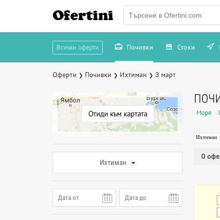
Ofertini
Почивки
Стоки
Всички оферти
Оферти
Почивки
Ихтиман
3 март
❯
❯
❯
ПОЧИ
Море
Отиди към картата
Ихтиман
0 офе
Ихтиман