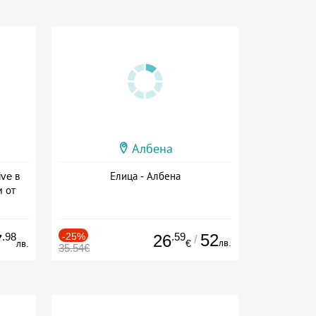
Албена
ive в
Елица - Албена
м от
ive
.98
-25%
.59
52
7
26
/
лв.
лв.
€
35.54€