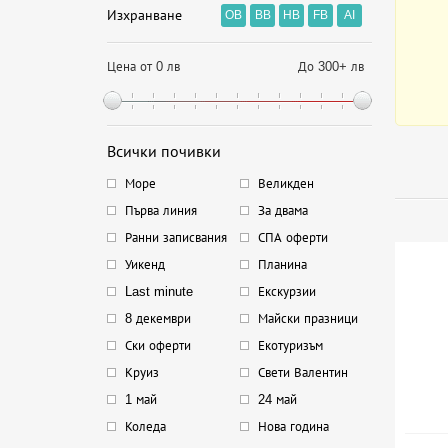
Изхранване
OB
BB
HB
FB
AI
Цена от 0 лв
До 300+ лв
Всички почивки
Море
Великден
Първа линия
За двама
Ранни записвания
СПА оферти
Уикенд
Планина
Last minute
Екскурзии
8 декември
Майски празници
Ски оферти
Екотуризъм
Круиз
Свети Валентин
1 май
24 май
Коледа
Нова година