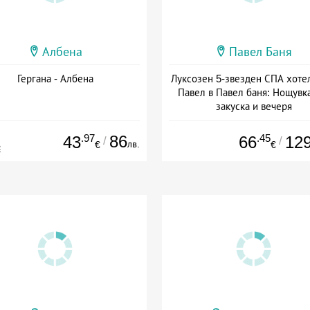
Албена
Павел Баня
Гергана - Албена
Луксозен 5-звезден СПА хоте
Павел в Павел баня: Нощувка
закуска и вечеря
Дата: 17.07 - 22.12 + полупан
.97
86
.45
43
66
12
/
/
лв.
€
€
€