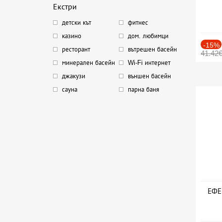
Екстри
детски кът
фитнес
казино
дом. любимци
-15%
ресторант
вътрешен басейн
41.42
минерален басейн
Wi-Fi интернет
джакузи
външен басейн
сауна
парна баня
ЕФЕК