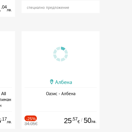
.04
1
специално предложение
лв.
Албена
All
Оазис - Албена
тлиман
н
ive
.17
-25%
.57
50
6
25
/
лв.
лв.
€
34.05€