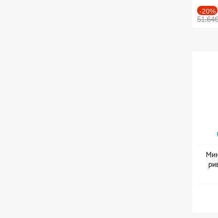
-20%
51.64
Мин
ри