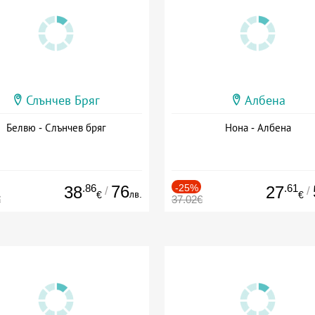
Слънчев Бряг
Албена
Белвю - Слънчев бряг
Нона - Албена
.86
76
-25%
.61
38
27
/
/
лв.
€
€
€
37.02€