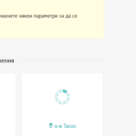
махнете някои параметри за да се
жения
о-в Тасос