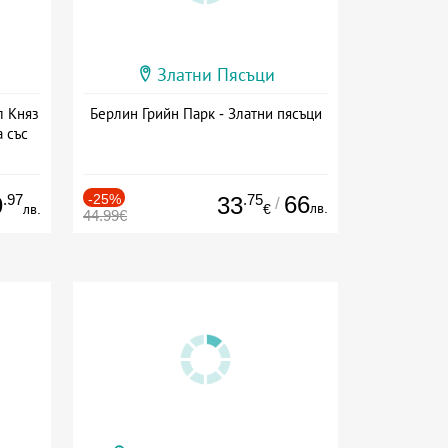
Златни Пясъци
л Княз
Берлин Грийн Парк - Златни пясъци
 със
сион
.97
-25%
.75
66
9
33
/
лв.
лв.
€
44.99€