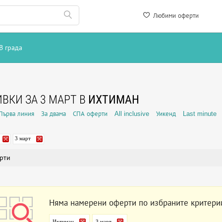
Любими оферти
В града
ВКИ ЗА 3 МАРТ В
ИХТИМАН
Първа линия
За двама
СПА оферти
All inclusive
Уикенд
Last minute
3 март
рти
Няма намерени оферти по избраните критери
Ихтиман
3 март