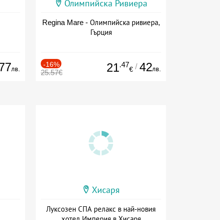
Олимпийска Ривиера
Regina Mare - Олимпийска ривиера,
Гърция
77
-16%
.47
42
21
/
лв.
лв.
€
25.57€
Хисаря
Луксозен СПА релакс в най-новия
хотел Империя в Хисаря