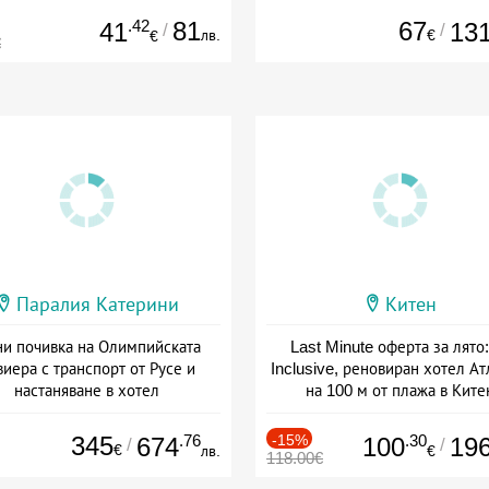
.42
81
67
41
13
/
/
лв.
€
€
€
Паралия Катерини
Китен
и почивка на Олимпийската
Last Minute оферта за лято: 
виера с транспорт от Русе и
Inclusive, реновиран хотел А
настаняване в хотел
на 100 м от плажа в Ките
Дата: 18.09 - 23.09 + закуска
Дата: 01.06 - 29.09 + all inclus
345
.76
-15%
.30
674
100
19
/
/
€
лв.
€
118.00€