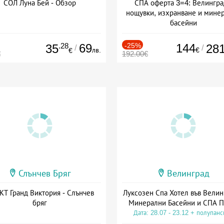
СОЛ Луна Бей - Обзор
СПА оферта 3=4: Велингра
нощувки, изхранване и мине
басейни
Дата: 01.07 - 30.09 + полупан
.28
69
-25%
144
35
28
/
/
лв.
€
€
€
192.00€
Слънчев Бряг
Велинград
Т Гранд Виктория - Слънчев
Луксозен Спа Хотел във Велин
бряг
Минерални Басейни и СПА П
Дата: 28.07 - 23.12 + полупан