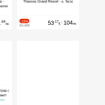
д -
Thassos Grand Resort - о. Тасос
рални
сион
.64
-15%
.17
104
1
53
/
лв.
лв.
€
62.38€
град с
акет
сион