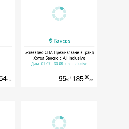
Банско
5-звездно СПА Преживяване в Гранд
Хотел Банско с All Inclusive
Дата: 01.07 - 30.09 + all inclusive
54
95
.80
185
/
лв.
€
лв.