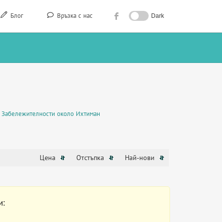
Блог
Връзка с нас
Dark
Забележителности около Ихтиман
Цена
Отстъпка
Най-нови
и: