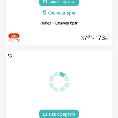
виж офертата
Слънчев Бряг
Нобел - Слънчев бряг
-30%
.32
73
37
/
лв.
€
53.17€
виж офертата