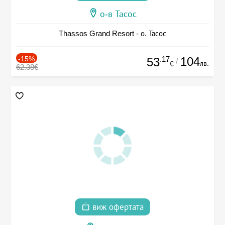
о-в Тасос
Thassos Grand Resort - о. Тасос
-15%
.17
104
53
/
лв.
€
62.38€
виж офертата