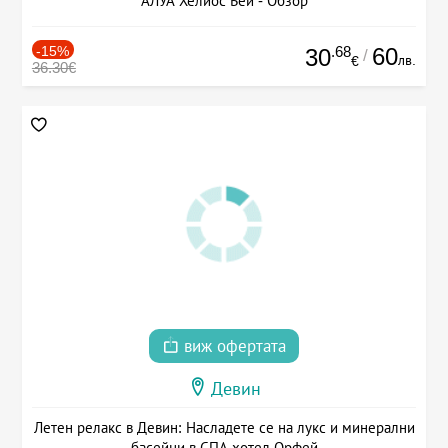
АЛУА Хелиос Бей - Обзор
-15%
.68
60
30
/
лв.
€
36.30€
виж офертата
Девин
Летен релакс в Девин: Насладете се на лукс и минерални
басейни в СПА хотел Орфей