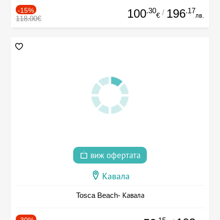
-15%
.30
.17
100
196
/
€
лв.
118.00€
виж офертата
Кавала
Tosca Beach- Кавала
-30%