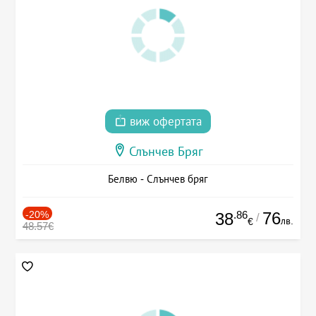
виж офертата
Слънчев Бряг
Белвю - Слънчев бряг
-20%
.86
76
38
/
лв.
€
48.57€