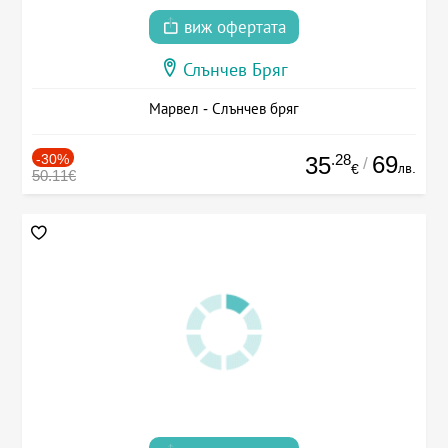
виж офертата
Слънчев Бряг
Марвел - Слънчев бряг
-30%
.28
69
35
/
лв.
€
50.11€