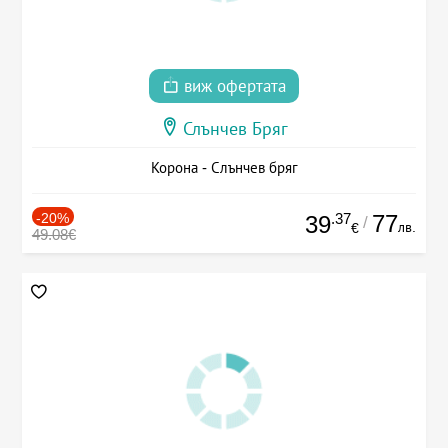
виж офертата
Слънчев Бряг
Корона - Слънчев бряг
-20%
.37
77
39
/
лв.
€
49.08€