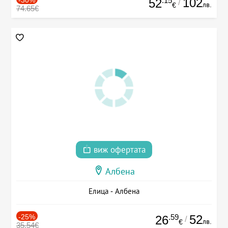
.15
102
52
/
лв.
€
74.65€
виж офертата
Албена
Елица - Албена
-25%
.59
52
26
/
лв.
€
35.54€