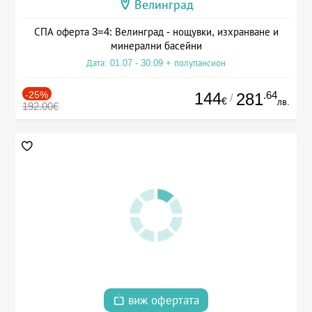
Велинград
СПА оферта 3=4: Велинград - нощувки, изхранване и
минерални басейни
Дата: 01.07 - 30.09 + полупансион
-25%
144
.64
281
/
€
лв.
192.00€
виж офертата