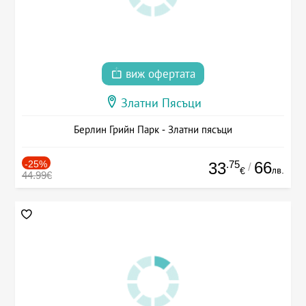
виж офертата
Златни Пясъци
Берлин Грийн Парк - Златни пясъци
-25%
.75
66
33
/
лв.
€
44.99€