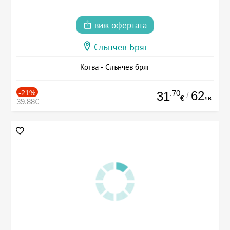
виж офертата
Слънчев Бряг
Котва - Слънчев бряг
-21%
.70
62
31
/
лв.
€
39.88€