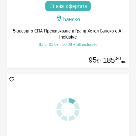
виж офертата
Банско
5-звездно СПА Преживяване в Гранд Хотел Банско с All
Inclusive
Дата: 01.07 - 30.09 + all inclusive
95
.80
185
/
€
лв.