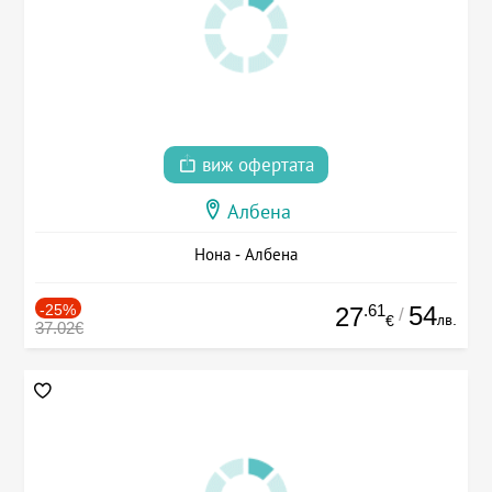
виж офертата
Албена
Нона - Албена
-25%
.61
54
27
/
лв.
€
37.02€