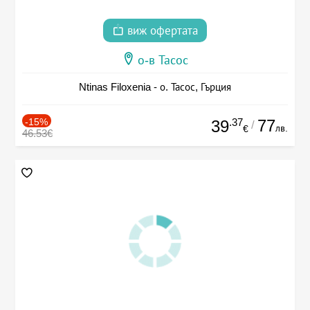
виж офертата
о-в Тасос
Ntinas Filoxenia - о. Тасос, Гърция
-15%
.37
77
39
/
лв.
€
46.53€