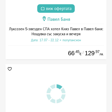
виж офертата
Павел Баня
Луксозен 5-звезден СПА хотел Княз Павел в Павел баня:
Нощувка със закуска и вечеря
Дата: 17.07 - 22.12 + полупансион
.45
.97
66
129
/
€
лв.