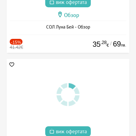
виж офертата
Обзор
СОЛ Луна Бей - Обзор
-15%
.28
69
35
/
лв.
€
41.42€
виж офертата