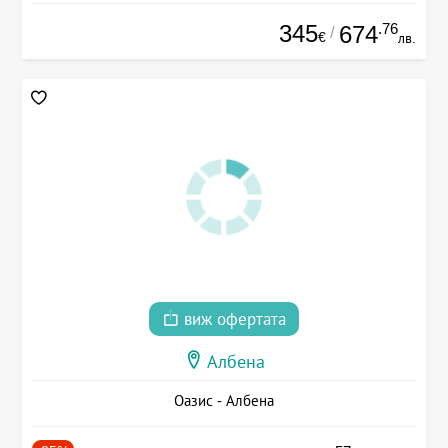
345
.76
674
/
€
лв.
виж офертата
Албена
Оазис - Албена