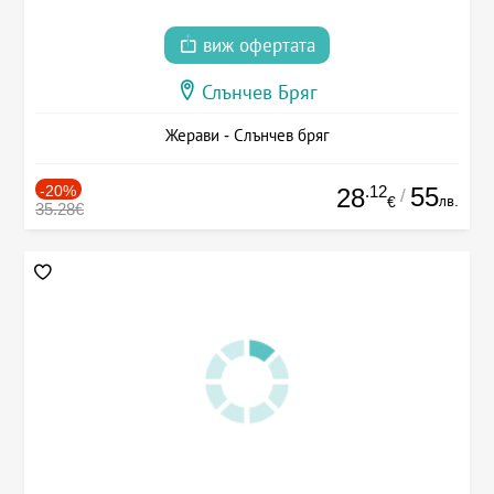
виж офертата
Слънчев Бряг
Жерави - Слънчев бряг
-20%
.12
55
28
/
лв.
€
35.28€