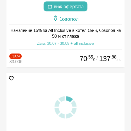
виж офертата
Созопол
Намаление 15% за All Inclusive в хотел Съни, Созопол на
50 м от плажа
Дата: 30.07 - 30.09 + all inclusive
-15%
.55
.98
70
137
/
€
лв.
83.00€