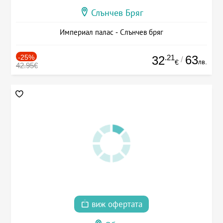
Слънчев Бряг
Империал палас - Слънчев бряг
-25%
.21
63
32
/
лв.
€
42.95€
виж офертата