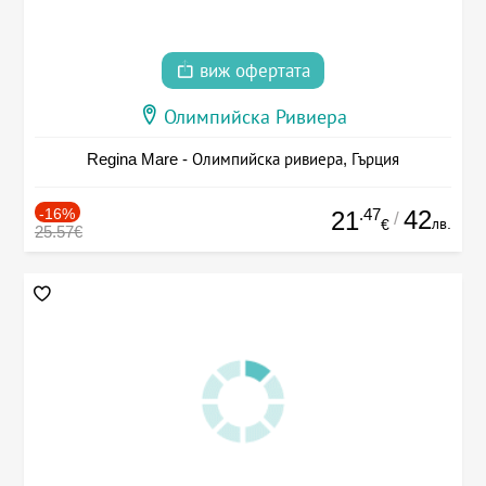
виж офертата
Олимпийска Ривиера
Regina Mare - Олимпийска ривиера, Гърция
-16%
.47
42
21
/
лв.
€
25.57€