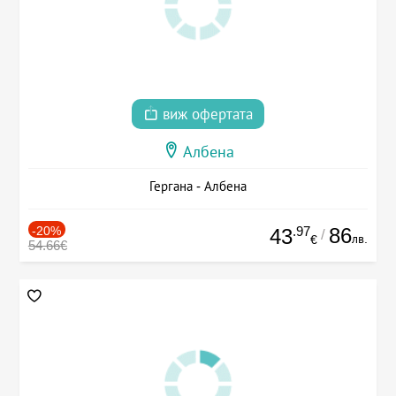
виж офертата
Албена
Гергана - Албена
-20%
.97
86
43
/
лв.
€
54.66€