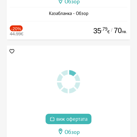
Обзор
Казабланка - Обзор
-20%
.79
70
35
/
лв.
€
44.99€
виж офертата
Обзор