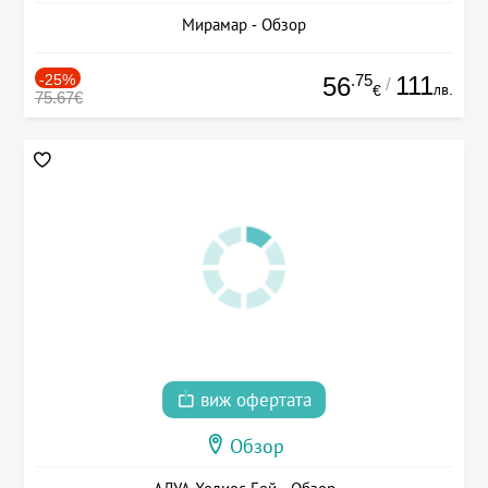
Мирамар - Обзор
-25%
.75
111
56
/
лв.
€
75.67€
виж офертата
Обзор