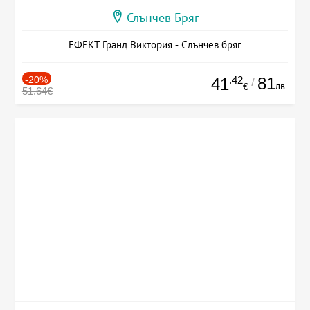
Слънчев Бряг
ЕФЕКТ Гранд Виктория - Слънчев бряг
-20%
.42
81
41
/
лв.
€
51.64€