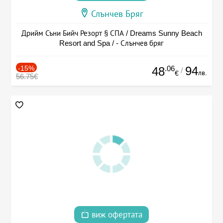
Слънчев Бряг
Дрийм Съни Бийч Резорт § СПА / Dreams Sunny Beach
Resort and Spa / - Слънчев бряг
-15%
.06
94
48
/
лв.
€
56.75€
виж офертата