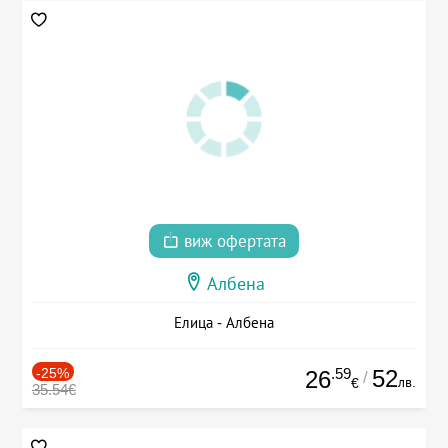
виж офертата
Албена
Елица - Албена
-25%
.59
52
26
/
лв.
€
35.54€