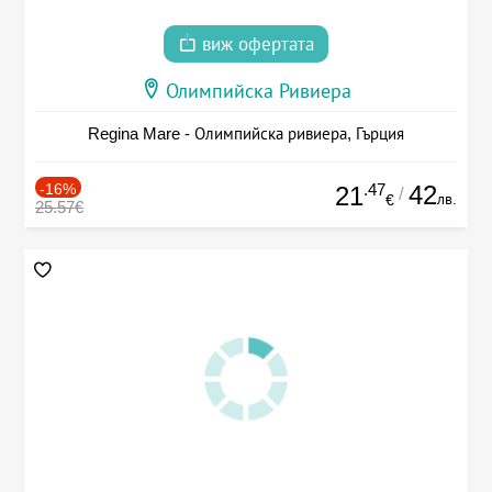
виж офертата
Олимпийска Ривиера
Regina Mare - Олимпийска ривиера, Гърция
-16%
.47
42
21
/
лв.
€
25.57€