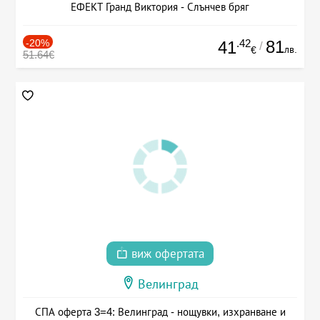
ЕФЕКТ Гранд Виктория - Слънчев бряг
-20%
.42
81
41
/
лв.
€
51.64€
виж офертата
Велинград
СПА оферта 3=4: Велинград - нощувки, изхранване и