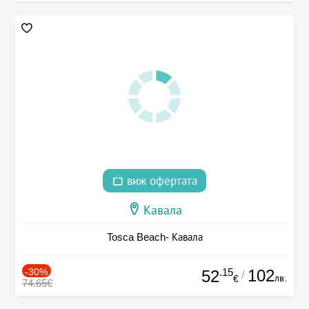
виж офертата
Кавала
Tosca Beach- Кавала
-30%
.15
102
52
/
лв.
€
74.65€