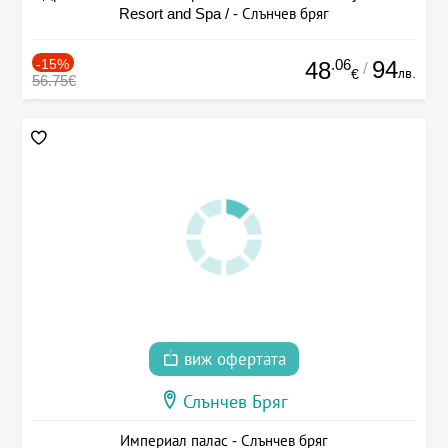
Resort and Spa / - Слънчев бряг
-15%
.06
94
48
/
лв.
€
56.75€
виж офертата
Слънчев Бряг
Империал палас - Слънчев бряг