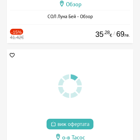
Обзор
СОЛ Луна Бей - Обзор
-15%
.28
69
35
/
лв.
€
41.42€
виж офертата
о-в Тасос