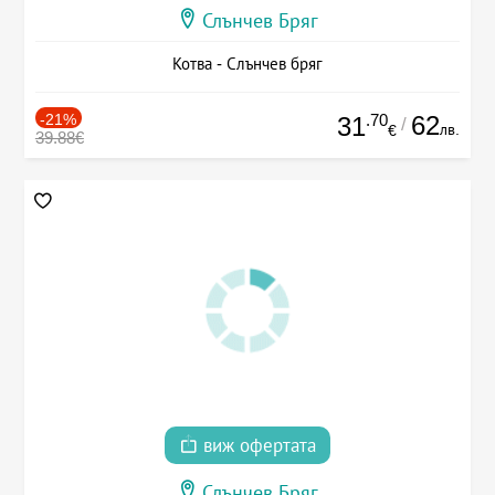
Слънчев Бряг
Котва - Слънчев бряг
-21%
.70
62
31
/
лв.
€
39.88€
виж офертата
Слънчев Бряг