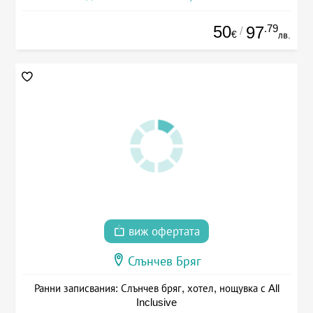
50
.79
97
/
€
лв.
виж офертата
Слънчев Бряг
Ранни записвания: Слънчев бряг, хотел, нощувка с All
Inclusive