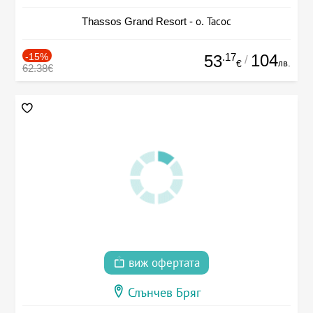
Thassos Grand Resort - о. Тасос
-15%
.17
104
53
/
лв.
€
62.38€
виж офертата
Слънчев Бряг