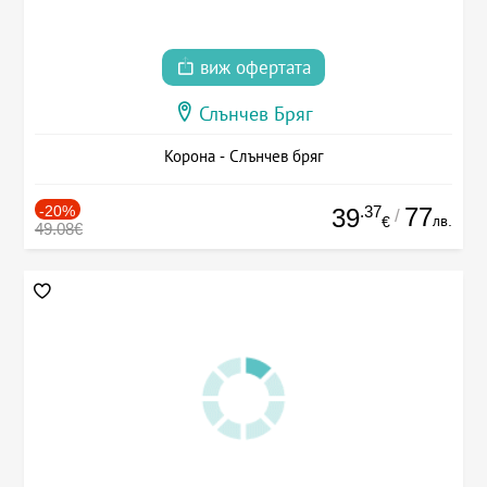
виж офертата
Слънчев Бряг
Корона - Слънчев бряг
-20%
.37
77
39
/
лв.
€
49.08€