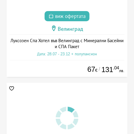
виж офертата
Велинград
Луксозен Спа Хотел във Велинград с Минерални Басейни
и СПА Пакет
Дата: 28.07 - 23.12 + полупансион
67
.04
131
/
€
лв.