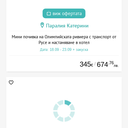
виж офертата
Паралия Катерини
Мини почивка на Олимпийската ривиера с транспорт от
Русе и настаняване в хотел
Дата: 18.09 - 23.09 + закуска
345
.76
674
/
€
лв.