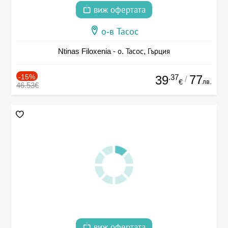
виж офертата
о-в Тасос
Ntinas Filoxenia - о. Тасос, Гърция
-15%
.37
77
39
/
лв.
€
46.53€
виж офертата