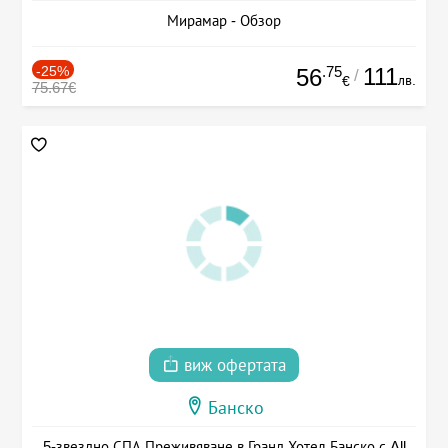
Мирамар - Обзор
-25%
.75
111
56
/
лв.
€
75.67€
виж офертата
Банско
5-звездно СПА Преживяване в Гранд Хотел Банско с All