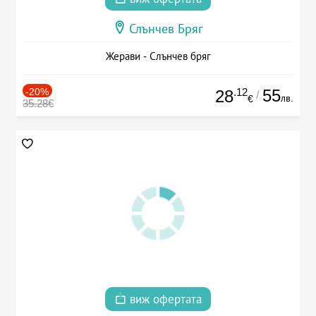
Слънчев Бряг
Жерави - Слънчев бряг
-20%
.12
55
28
/
лв.
€
35.28€
виж офертата