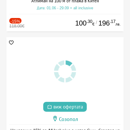
Атлиман на 100 м от плажа в Китен
Дата: 01.06 - 29.09 + all inclusive
-15%
.30
.17
100
196
/
€
лв.
118.00€
виж офертата
Созопол