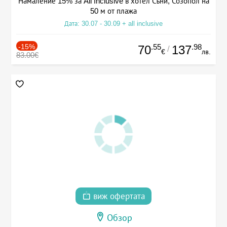
Намаление 15% за All Inclusive в хотел Съни, Созопол на
50 м от плажа
Дата: 30.07 - 30.09 + all inclusive
-15%
.55
.98
70
137
/
€
лв.
83.00€
виж офертата
Обзор