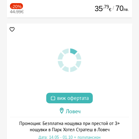
-20%
.79
70
35
/
лв.
€
44.99€
виж офертата
Ловеч
Промоция: Безплатна нощувка при престой от 3+
нощувки в Парк Хотел Стратеш в Ловеч
Дата: 14.05 - 01.10 + полупансион