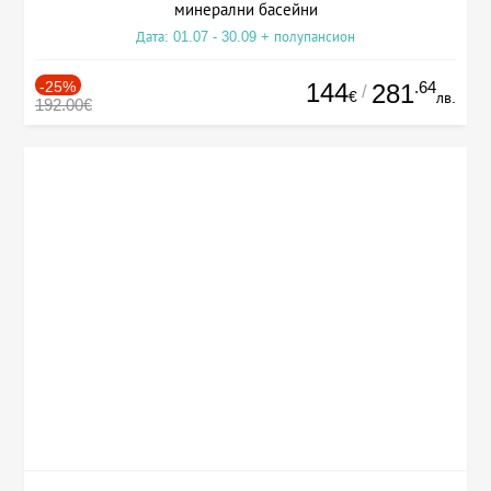
минерални басейни
Дата: 01.07 - 30.09 + полупансион
-25%
144
.64
281
/
€
лв.
192.00€