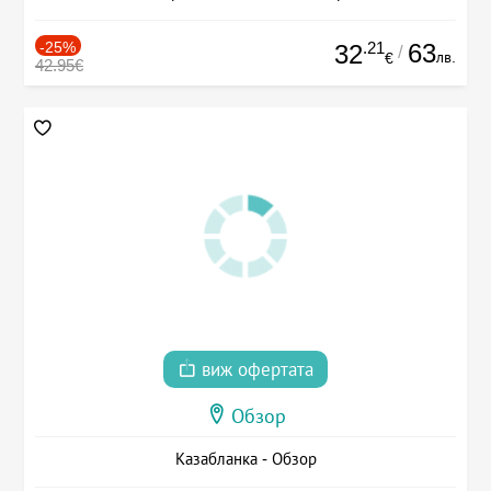
-25%
.21
63
32
/
лв.
€
42.95€
виж офертата
Обзор
Казабланка - Обзор