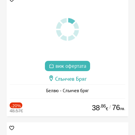
виж офертата
Слънчев Бряг
Белвю - Слънчев бряг
-20%
.86
76
38
/
лв.
€
48.57€