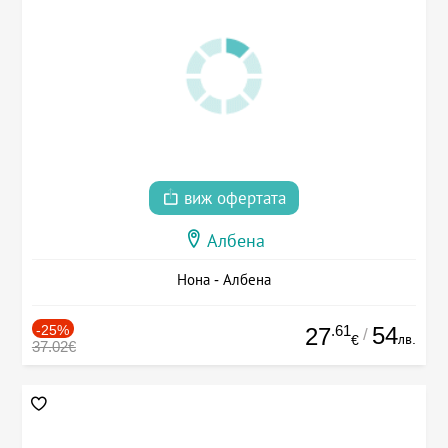
виж офертата
Албена
Нона - Албена
-25%
.61
54
27
/
лв.
€
37.02€