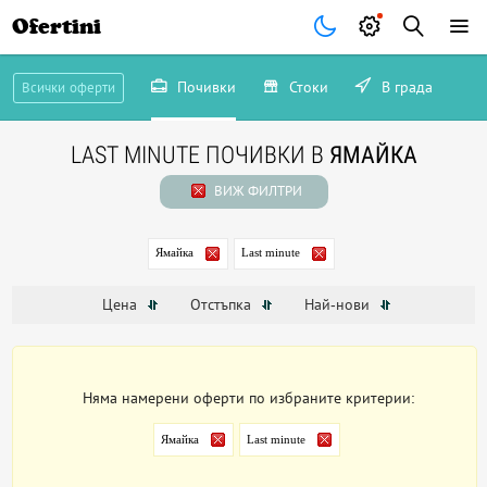
Ofertini
Почивки
Стоки
В града
Всички оферти
LAST MINUTE ПОЧИВКИ В
ЯМАЙКА
ВИЖ ФИЛТРИ
Ямайка
Last minute
Цена
Отстъпка
Най-нови
Няма намерени оферти по избраните критерии:
Ямайка
Last minute