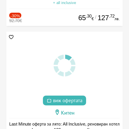
+ all inclusive
-30%
.30
.72
65
127
/
€
лв.
92.70€
виж офертата
Китен
Last Minute оферта за лято: All Inclusive, реновиран хотел