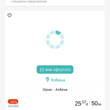
специално предложение
виж офертата
Албена
Оазис - Албена
-25%
.57
50
25
/
лв.
€
34.05€