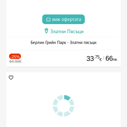
виж офертата
Златни Пясъци
Берлин Грийн Парк - Златни пясъци
-25%
.75
66
33
/
лв.
€
44.99€