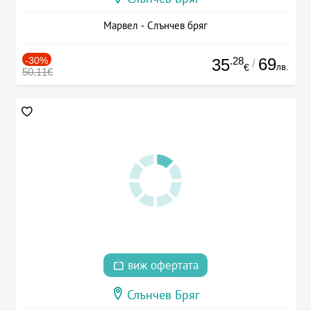
Марвел - Слънчев бряг
-30%
.28
69
35
/
лв.
€
50.11€
виж офертата
Слънчев Бряг