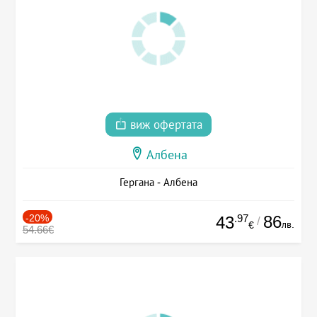
виж офертата
Албена
Гергана - Албена
-20%
.97
86
43
/
лв.
€
54.66€