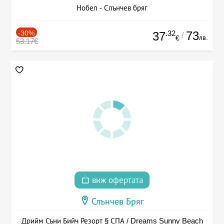
Нобел - Слънчев бряг
-30%
.32
73
37
/
лв.
€
53.17€
виж офертата
Слънчев Бряг
Дрийм Съни Бийч Резорт § СПА / Dreams Sunny Beach