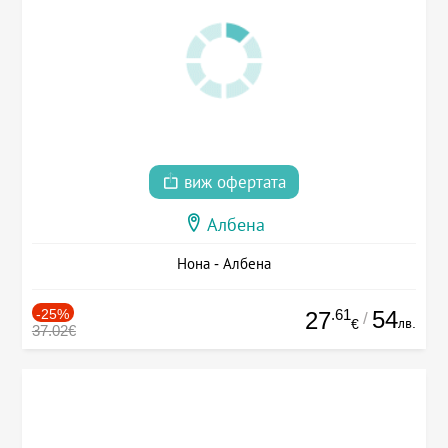
виж офертата
Албена
Нона - Албена
-25%
.61
54
27
/
лв.
€
37.02€