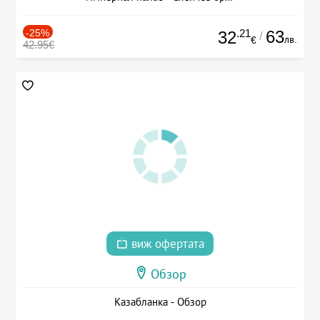
-25%
.21
63
32
/
лв.
€
42.95€
виж офертата
Обзор
Казабланка - Обзор