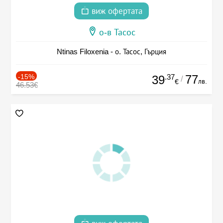
виж офертата
о-в Тасос
Ntinas Filoxenia - о. Тасос, Гърция
-15%
.37
77
39
/
лв.
€
46.53€