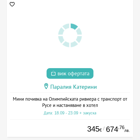
виж офертата
Паралия Катерини
Мини почивка на Олимпийската ривиера с транспорт от
Русе и настаняване в хотел
Дата: 18.09 - 23.09 + закуска
345
.76
674
/
€
лв.