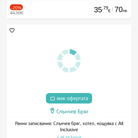
-20%
.79
70
35
/
лв.
€
44.99€
виж офертата
Слънчев Бряг
Ранни записвания: Слънчев бряг, хотел, нощувка с All
Inclusive
+ all inclusive