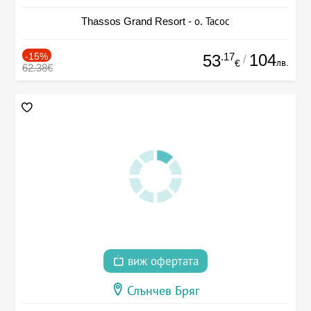
Thassos Grand Resort - о. Тасос
-15%
.17
104
53
/
лв.
€
62.38€
виж офертата
Слънчев Бряг