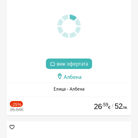
виж офертата
Албена
Елица - Албена
-25%
.59
52
26
/
лв.
€
35.54€