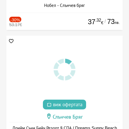
Нобел - Слънчев бряг
-30%
.32
73
37
/
лв.
€
53.17€
виж офертата
Слънчев Бряг
Дрийм Съни Бийч Резорт § СПА / Dreams Sunny Beach