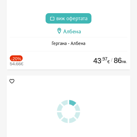
виж офертата
Албена
Гергана - Албена
-20%
.97
86
43
/
лв.
€
54.66€