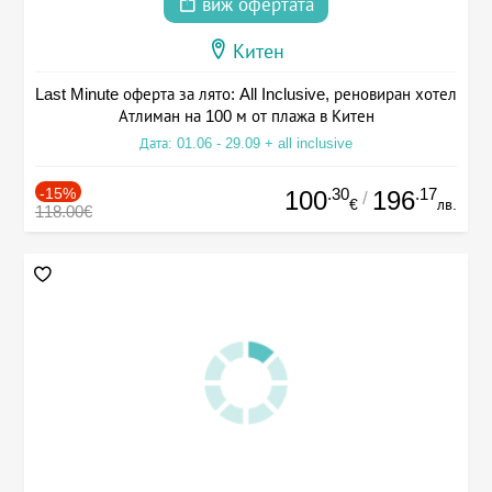
виж офертата
Китен
Last Minute оферта за лято: All Inclusive, реновиран хотел
Атлиман на 100 м от плажа в Китен
Дата: 01.06 - 29.09 + all inclusive
-15%
.30
.17
100
196
/
€
лв.
118.00€