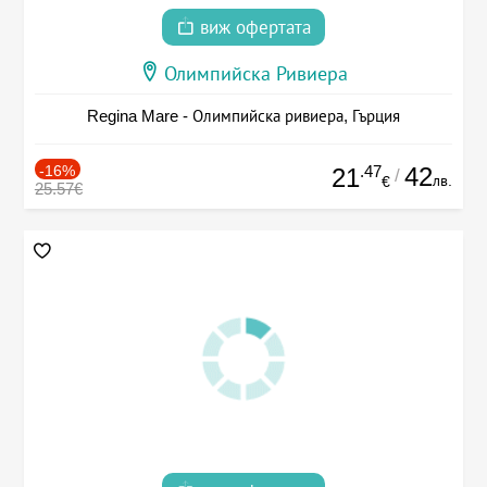
виж офертата
Олимпийска Ривиера
Regina Mare - Олимпийска ривиера, Гърция
-16%
.47
42
21
/
лв.
€
25.57€