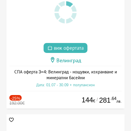
виж офертата
Велинград
СПА оферта 3=4: Велинград - нощувки, изхранване и
минерални басейни
Дата: 01.07 - 30.09 + полупансион
-25%
144
.64
281
/
€
лв.
192.00€