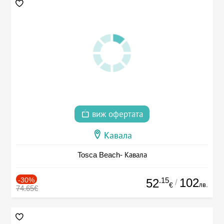
виж офертата
Кавала
Tosca Beach- Кавала
-30%
.15
102
52
/
лв.
€
74.65€