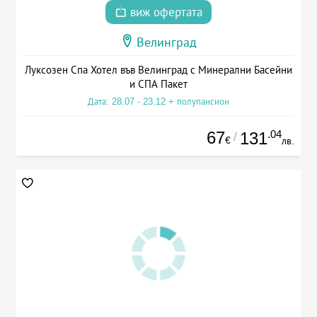
виж офертата
Велинград
Луксозен Спа Хотел във Велинград с Минерални Басейни
и СПА Пакет
Дата: 28.07 - 23.12 + полупансион
67
.04
131
/
€
лв.