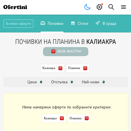
Ofertini
Почивки
Стоки
В града
Всички оферти
ПОЧИВКИ НА ПЛАНИНА В
КАЛИАКРА
ВИЖ ФИЛТРИ
Калиакра
Планина
Цена
Отстъпка
Най-нови
Няма намерени оферти по избраните критерии:
Калиакра
Планина