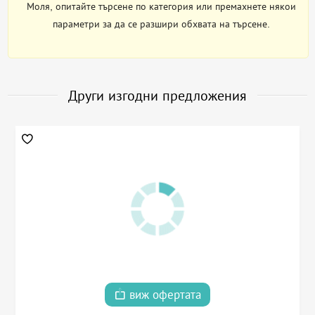
Моля, опитайте търсене по категория или премахнете някои
параметри за да се разшири обхвата на търсене.
Други изгодни предложения
виж офертата