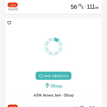
-25%
.75
111
56
/
лв.
€
75.67€
виж офертата
Обзор
АЛУА Хелиос Бей - Обзор