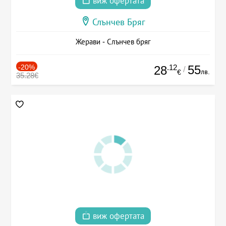
виж офертата
Слънчев Бряг
Жерави - Слънчев бряг
-20%
.12
55
28
/
лв.
€
35.28€
виж офертата