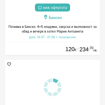
виж офертата
Банско
Почивка в Банско: 4=5 нощувки, закуска и възможност за
обяд и вечеря в хотел Мария Антоанета
Дата: 16.07 - 07.09 + полупансион
120
.70
234
/
€
лв.