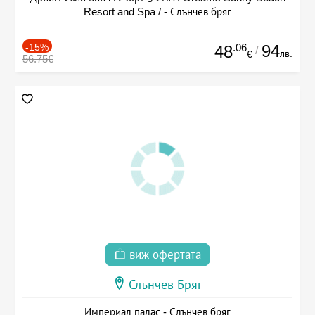
Resort and Spa / - Слънчев бряг
-15%
.06
94
48
/
лв.
€
56.75€
виж офертата
Слънчев Бряг
Империал палас - Слънчев бряг