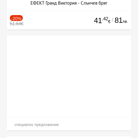
ЕФЕКТ Гранд Виктория - Слънчев бряг
-20%
.42
81
41
/
лв.
€
51.64€
специално предложение