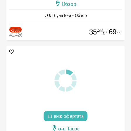
Обзор
СОЛ Луна Бей - Обзор
-15%
.28
69
35
/
лв.
€
41.42€
виж офертата
о-в Тасос