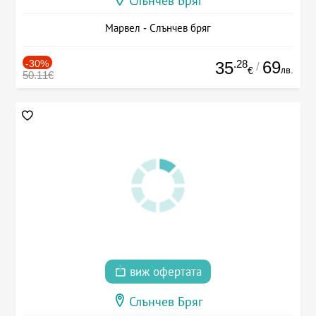
Слънчев Бряг
Марвел - Слънчев бряг
-30%
.28
69
35
/
лв.
€
50.11€
виж офертата
Слънчев Бряг