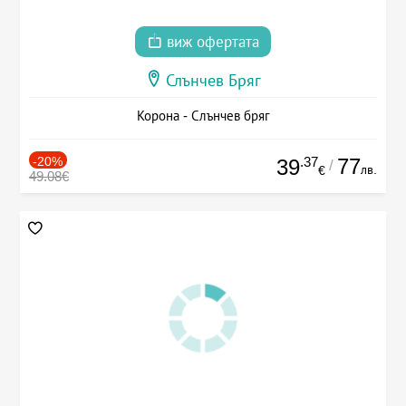
виж офертата
Слънчев Бряг
Корона - Слънчев бряг
-20%
.37
77
39
/
лв.
€
49.08€