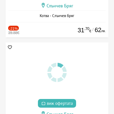
Слънчев Бряг
Котва - Слънчев бряг
-21%
.70
62
31
/
лв.
€
39.88€
виж офертата