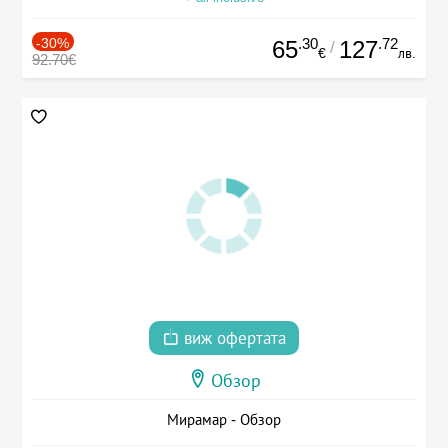
-30%
.30
.72
65
127
/
€
лв.
92.70€
виж офертата
Обзор
Мирамар - Обзор