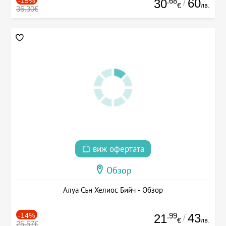
-15%
.68
60
30
/
лв.
€
36.30€
виж офертата
Обзор
Алуа Сън Хелиос Бийч - Обзор
-14%
.99
43
21
/
лв.
€
25.57€