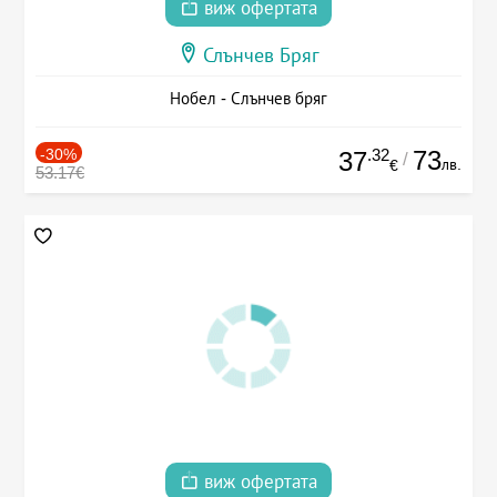
виж офертата
Слънчев Бряг
Нобел - Слънчев бряг
-30%
.32
73
37
/
лв.
€
53.17€
виж офертата