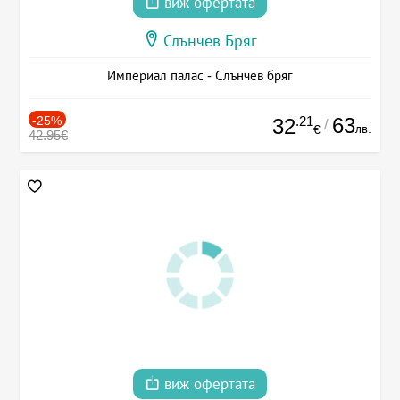
виж офертата
Слънчев Бряг
Империал палас - Слънчев бряг
-25%
.21
63
32
/
лв.
€
42.95€
виж офертата