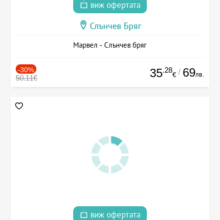
виж офертата
Слънчев Бряг
Марвел - Слънчев бряг
-30%
.28
69
35
/
лв.
€
50.11€
виж офертата