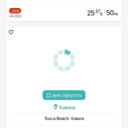
-25%
.57
50
25
/
лв.
€
34.05€
виж офертата
Кавала
Tosca Beach- Кавала