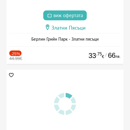
виж офертата
Златни Пясъци
Берлин Грийн Парк - Златни пясъци
-25%
.75
66
33
/
лв.
€
44.99€