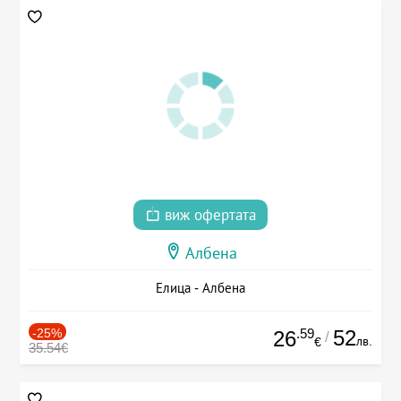
виж офертата
Албена
Елица - Албена
-25%
.59
52
26
/
лв.
€
35.54€