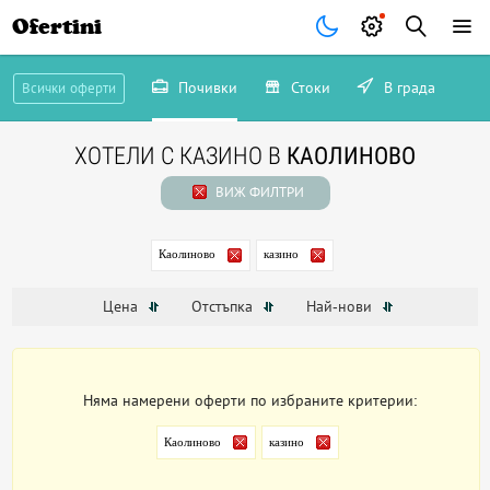
Ofertini
Почивки
Стоки
В града
Всички оферти
ХОТЕЛИ С КАЗИНО В
КАОЛИНОВО
ВИЖ ФИЛТРИ
Каолиново
казино
Цена
Отстъпка
Най-нови
Няма намерени оферти по избраните критерии:
Каолиново
казино