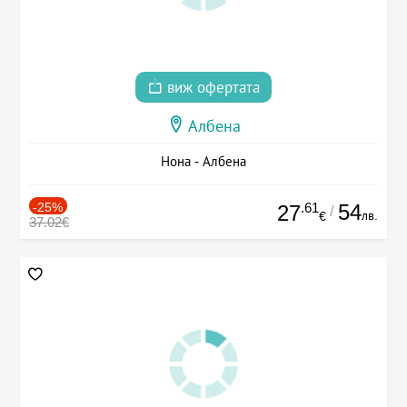
виж офертата
Албена
Нона - Албена
-25%
.61
54
27
/
лв.
€
37.02€