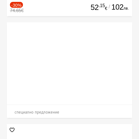
-30%
.15
102
52
/
лв.
€
74.65€
специално предложение