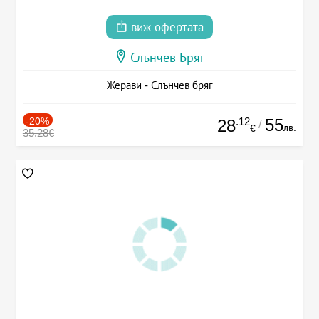
виж офертата
Слънчев Бряг
Жерави - Слънчев бряг
-20%
.12
55
28
/
лв.
€
35.28€