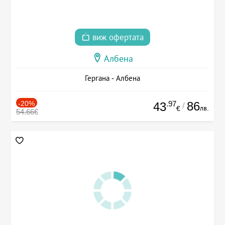
виж офертата
Албена
Гергана - Албена
-20%
.97
86
43
/
лв.
€
54.66€