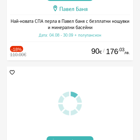
Павел Баня
Най-новата СПА перла в Павел баня с безплатни нощувки
и минерални басейни
Дата: 04.08 - 30.09 + полупансион
-18%
90
.03
176
/
€
лв.
110.00€