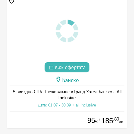
виж офертата
Банско
5-звездно СПА Преживяване в Гранд Хотел Банско с All
Inclusive
Дата: 01.07 - 30.09 + all inclusive
95
.80
185
/
€
лв.