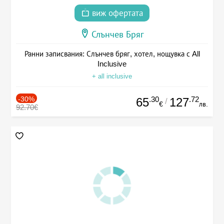
виж офертата
Слънчев Бряг
Ранни записвания: Слънчев бряг, хотел, нощувка с All
Inclusive
+ all inclusive
-30%
.30
.72
65
127
/
€
лв.
92.70€