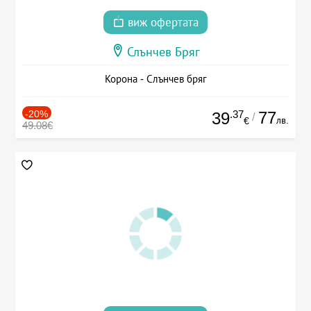
виж офертата
Слънчев Бряг
Корона - Слънчев бряг
-20%
.37
77
39
/
лв.
€
49.08€