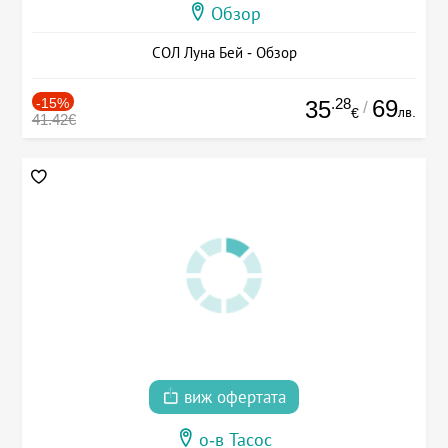
Обзор
СОЛ Луна Бей - Обзор
-15%
.28
69
35
/
лв.
€
41.42€
виж офертата
о-в Тасос