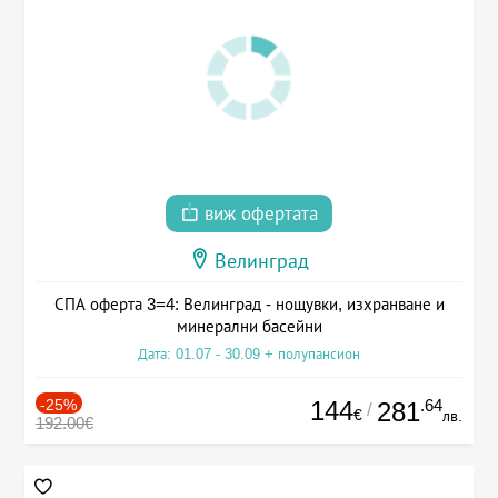
виж офертата
Велинград
СПА оферта 3=4: Велинград - нощувки, изхранване и
минерални басейни
Дата: 01.07 - 30.09 + полупансион
-25%
144
.64
281
/
€
лв.
192.00€