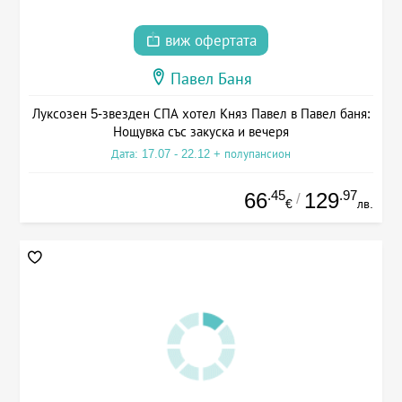
виж офертата
Павел Баня
Луксозен 5-звезден СПА хотел Княз Павел в Павел баня:
Нощувка със закуска и вечеря
Дата: 17.07 - 22.12 + полупансион
.45
.97
66
129
/
€
лв.