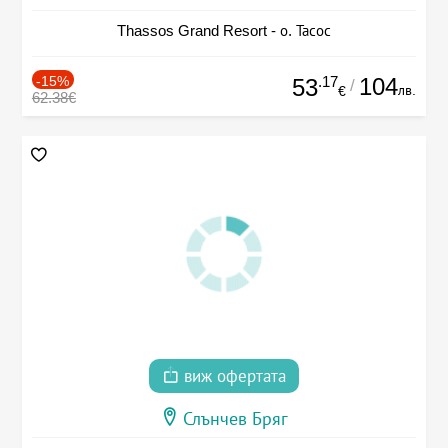
Thassos Grand Resort - о. Тасос
-15%
.17
104
53
/
лв.
€
62.38€
виж офертата
Слънчев Бряг