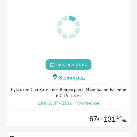
виж офертата
Велинград
Луксозен Спа Хотел във Велинград с Минерални Басейни
и СПА Пакет
Дата: 28.07 - 23.12 + полупансион
67
.04
131
/
€
лв.