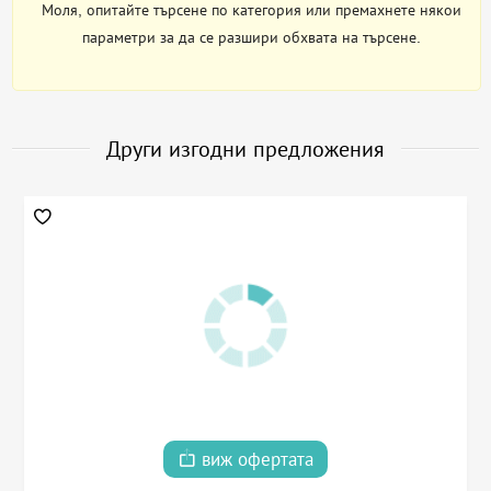
Моля, опитайте търсене по категория или премахнете някои
параметри за да се разшири обхвата на търсене.
Други изгодни предложения
виж офертата