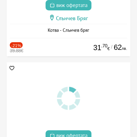
виж офертата
Слънчев Бряг
Котва - Слънчев бряг
-21%
.70
62
31
/
лв.
€
39.88€
виж офертата