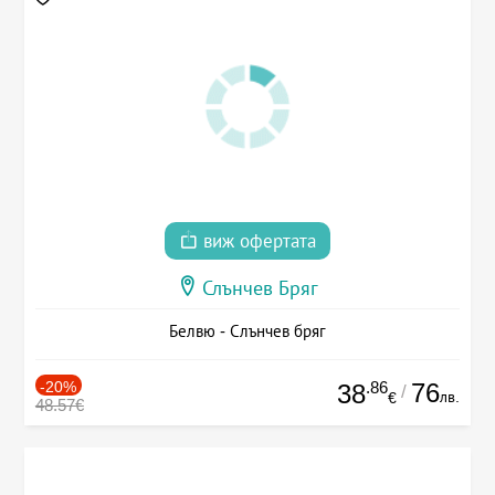
виж офертата
Слънчев Бряг
Белвю - Слънчев бряг
-20%
.86
76
38
/
лв.
€
48.57€