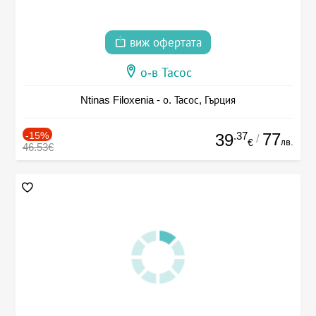
виж офертата
о-в Тасос
Ntinas Filoxenia - о. Тасос, Гърция
-15%
.37
77
39
/
лв.
€
46.53€