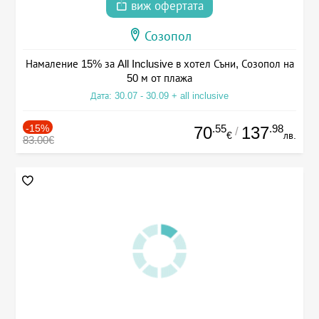
виж офертата
Созопол
Намаление 15% за All Inclusive в хотел Съни, Созопол на
50 м от плажа
Дата: 30.07 - 30.09 + all inclusive
-15%
.55
.98
70
137
/
€
лв.
83.00€