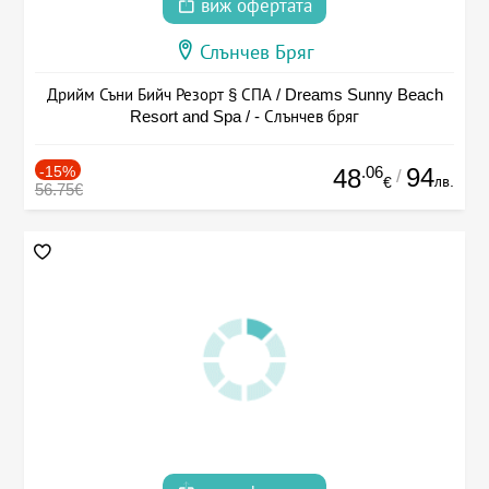
виж офертата
Слънчев Бряг
Дрийм Съни Бийч Резорт § СПА / Dreams Sunny Beach
Resort and Spa / - Слънчев бряг
-15%
.06
94
48
/
лв.
€
56.75€