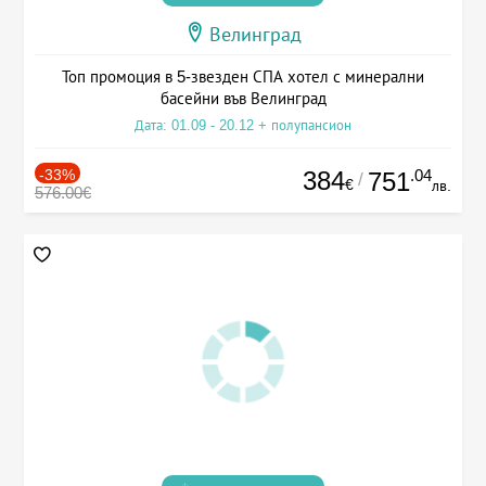
Велинград
Топ промоция в 5-звезден СПА хотел с минерални
басейни във Велинград
Дата: 01.09 - 20.12 + полупансион
-33%
384
.04
751
/
€
лв.
576.00€