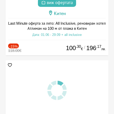
виж офертата
Китен
Last Minute оферта за лято: All Inclusive, реновиран хотел
Атлиман на 100 м от плажа в Китен
Дата: 01.06 - 29.09 + all inclusive
-15%
.30
.17
100
196
/
€
лв.
118.00€