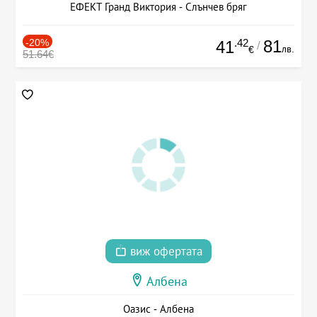
ЕФЕКТ Гранд Виктория - Слънчев бряг
-20%
.42
81
41
/
лв.
€
51.64€
виж офертата
Албена
Оазис - Албена