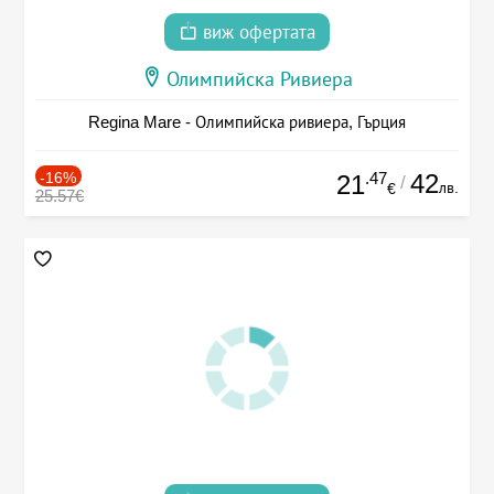
виж офертата
Олимпийска Ривиера
Regina Mare - Олимпийска ривиера, Гърция
-16%
.47
42
21
/
лв.
€
25.57€