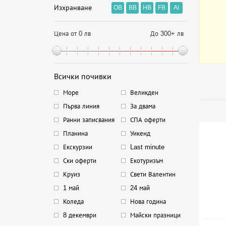
Изхранване
OB
BB
HB
FB
AI
Цена от 0 лв
До 300+ лв
Всички почивки
Море
Великден
Първа линия
За двама
Ранни записвания
СПА оферти
Планина
Уикенд
Екскурзии
Last minute
Ски оферти
Екотуризъм
Круиз
Свети Валентин
1 май
24 май
Коледа
Нова година
8 декември
Майски празници