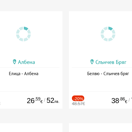
Албена
Слънчев Бряг
Елица - Албена
Белвю - Слънчев бряг
.59
52
-20%
.86
26
38
/
/
лв.
€
€
€
48.57€