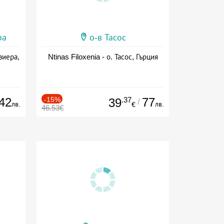
ра
о-в Тасос
виера,
Ntinas Filoxenia - о. Тасос, Гърция
42
-15%
.37
77
39
/
лв.
лв.
€
46.53€