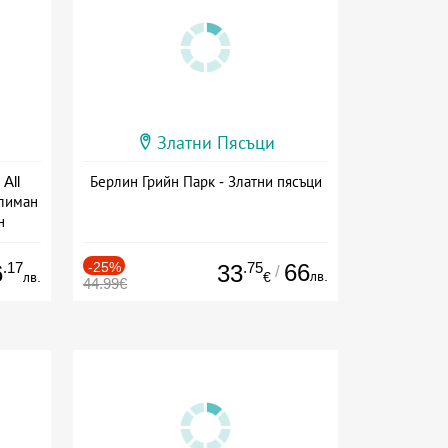
Златни Пясъци
All
Берлин Грийн Парк - Златни пясъци
тлиман
н
ive
.17
-25%
.75
66
6
33
/
лв.
лв.
€
44.99€