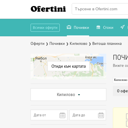
Ofertini
Почивки
Стоки
Всички оферти
Оферти
Почивки
Кипилово
Витоша планина
❯
❯
❯
ПОЧИ
Вижте 
Отиди към картата
Кипилово
0 офе
Кипилово