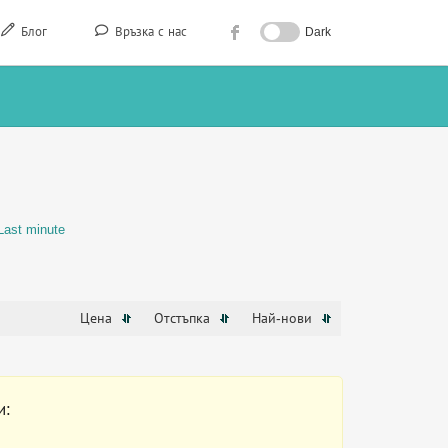
Блог
Връзка с нас
Dark
Last minute
Цена
Отстъпка
Най-нови
и: