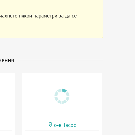
махнете някои параметри за да се
жения
о-в Тасос