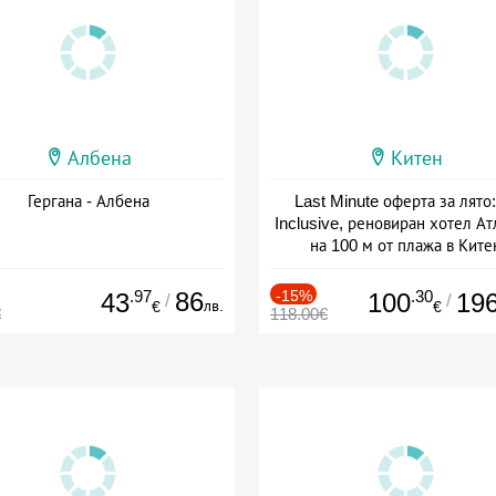
Албена
Китен
Гергана - Албена
Last Minute оферта за лято: 
Inclusive, реновиран хотел А
на 100 м от плажа в Ките
Дата: 01.06 - 29.09 + all inclus
.97
86
-15%
.30
43
100
19
/
/
лв.
€
€
€
118.00€