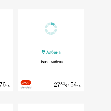
Албена
Нона - Албена
76
-25%
.61
54
27
/
лв.
лв.
€
37.02€