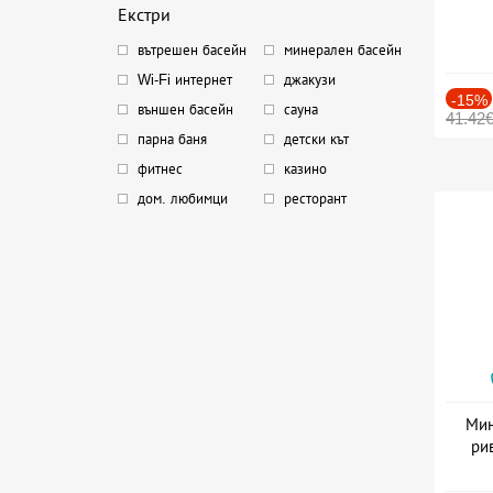
Екстри
вътрешен басейн
минерален басейн
Wi-Fi интернет
джакузи
-15%
външен басейн
сауна
41.42
парна баня
детски кът
фитнес
казино
дом. любимци
ресторант
Мин
ри