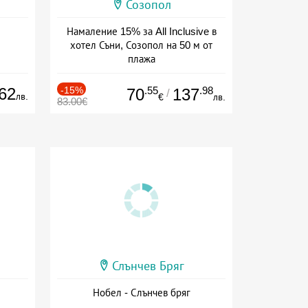
Созопол
Намаление 15% за All Inclusive в
хотел Съни, Созопол на 50 м от
плажа
Дата: 30.07 - 30.09 + all inclusive
62
-15%
.55
.98
70
137
/
лв.
€
лв.
83.00€
Слънчев Бряг
Нобел - Слънчев бряг