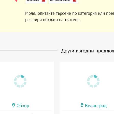
Моля, опитайте търсене по категория или пре
разшири обхвата на търсене.
Други изгодни предло
Обзор
Велинград