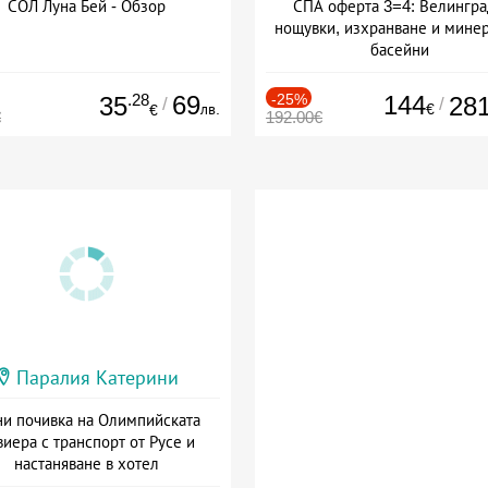
СОЛ Луна Бей - Обзор
СПА оферта 3=4: Велингра
нощувки, изхранване и мине
басейни
Дата: 01.07 - 30.09 + полупан
.28
69
-25%
144
35
28
/
/
лв.
€
€
€
192.00€
Паралия Катерини
и почивка на Олимпийската
виера с транспорт от Русе и
настаняване в хотел
Дата: 18.09 - 23.09 + закуска