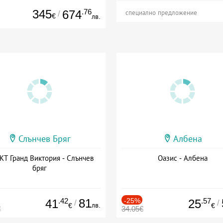
345
.76
674
/
специално предложение
€
лв.
Слънчев Бряг
Албена
Т Гранд Виктория - Слънчев
Оазис - Албена
бряг
.42
81
-25%
.57
41
25
/
/
лв.
€
€
€
34.05€