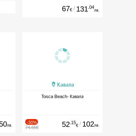
67
.04
131
/
€
лв.
Кавала
Tosca Beach- Кавала
50
-30%
.15
102
52
/
лв.
лв.
€
74.65€