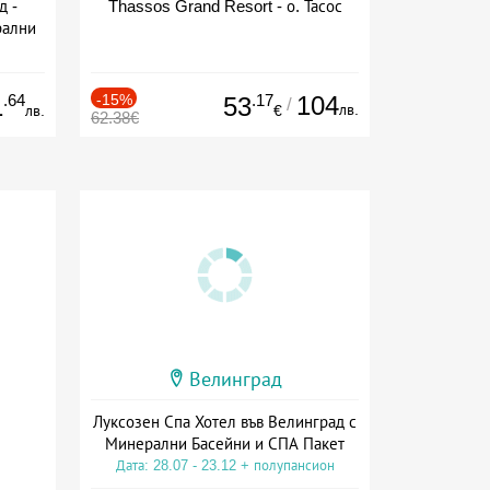
д -
Thassos Grand Resort - о. Тасос
рални
сион
.64
-15%
.17
104
1
53
/
лв.
лв.
€
62.38€
Велинград
Луксозен Спа Хотел във Велинград с
Минерални Басейни и СПА Пакет
Дата: 28.07 - 23.12 + полупансион