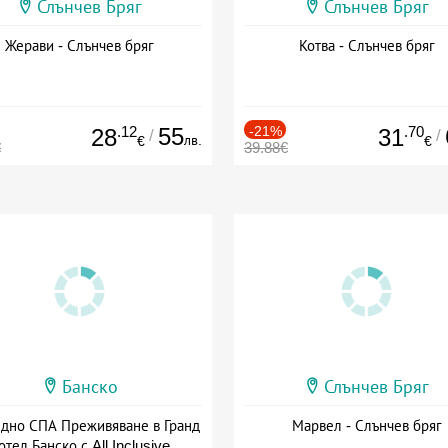
Слънчев Бряг
Слънчев Бряг
Жерави - Слънчев бряг
Котва - Слънчев бряг
.12
55
-21%
.70
28
31
/
/
лв.
€
€
€
39.88€
Банско
Слънчев Бряг
здно СПА Преживяване в Гранд
Марвел - Слънчев бряг
отел Банско с All Inclusive