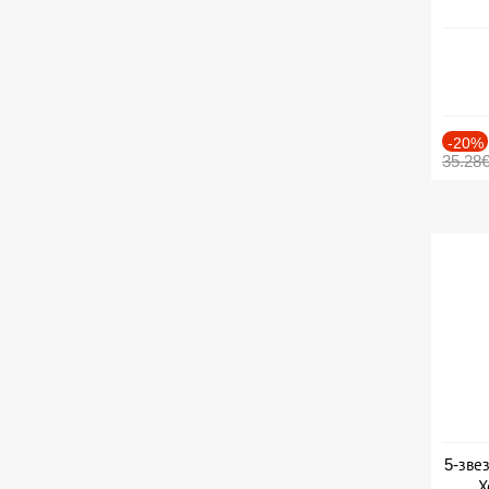
-20%
35.28
5-зве
Х