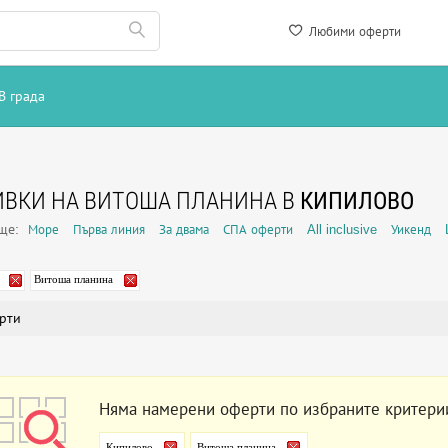
Любими оферти
В града
ВКИ НА ВИТОША ПЛАНИНА В
КИПИЛОВО
още:
Море
Първа линия
За двама
СПА оферти
All inclusive
Уикенд
Витоша планина
рти
Няма намерени оферти по избраните критери
Кипилово
Витоша планина