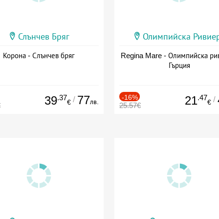
Слънчев Бряг
Олимпийска Ривие
Корона - Слънчев бряг
Regina Mare - Олимпийска ри
Гърция
.37
77
-16%
.47
39
21
/
/
лв.
€
€
€
25.57€