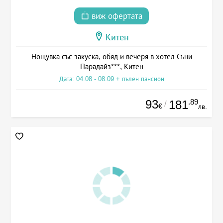
виж офертата
Китен
Нощувка със закуска, обяд и вечеря в хотел Съни
Парадайз***, Китен
Дата: 04.08 - 08.09 + пълен пансион
93
.89
181
/
€
лв.