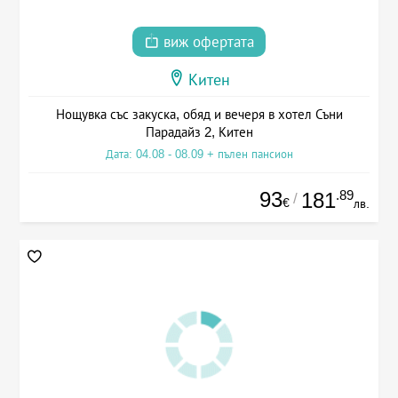
виж офертата
Китен
Нощувка със закуска, обяд и вечеря в хотел Съни
Парадайз 2, Китен
Дата: 04.08 - 08.09 + пълен пансион
93
.89
181
/
€
лв.