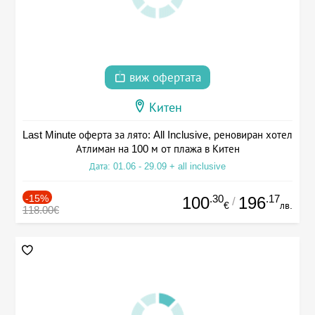
виж офертата
Китен
Last Minute оферта за лято: All Inclusive, реновиран хотел
Атлиман на 100 м от плажа в Китен
Дата: 01.06 - 29.09 + all inclusive
-15%
.30
.17
100
196
/
€
лв.
118.00€