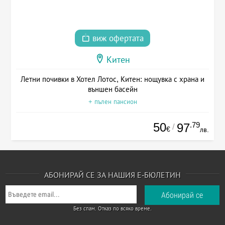
виж офертата
Китен
Летни почивки в Хотел Лотос, Китен: нощувка с храна и
външен басейн
+ пълен пансион
50
.79
97
/
€
лв.
АБОНИРАЙ СЕ ЗА НАШИЯ Е-БЮЛЕТИН
Без спам. Отказ по всяко време.