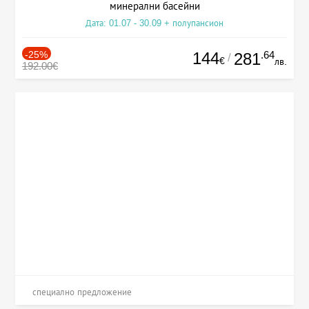
минерални басейни
Дата: 01.07 - 30.09 + полупансион
-25%
144
.64
281
/
€
лв.
192.00€
специално предложение