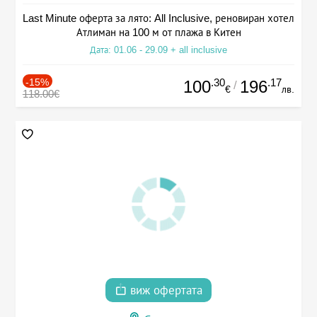
Last Minute оферта за лято: All Inclusive, реновиран хотел
Атлиман на 100 м от плажа в Китен
Дата: 01.06 - 29.09 + all inclusive
-15%
.30
.17
100
196
/
€
лв.
118.00€
виж офертата