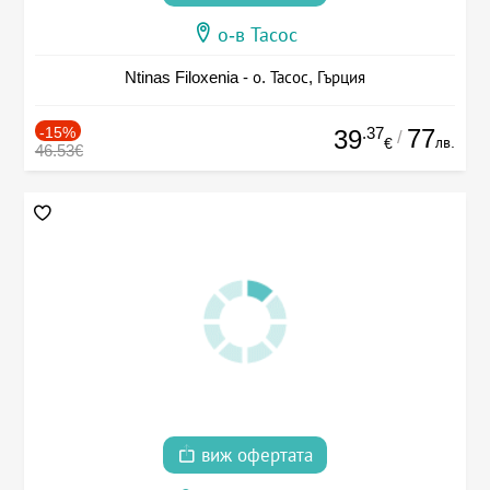
о-в Тасос
Ntinas Filoxenia - о. Тасос, Гърция
-15%
.37
77
39
/
лв.
€
46.53€
виж офертата