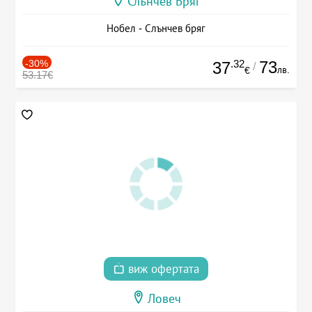
Слънчев Бряг
Нобел - Слънчев бряг
-30%
.32
73
37
/
лв.
€
53.17€
виж офертата
Ловеч