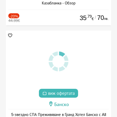
Казабланка - Обзор
-20%
.79
70
35
/
лв.
€
44.99€
виж офертата
Банско
5-звездно СПА Преживяване в Гранд Хотел Банско с All