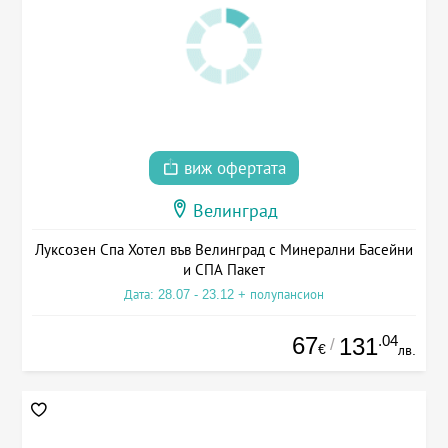
виж офертата
Велинград
Луксозен Спа Хотел във Велинград с Минерални Басейни
и СПА Пакет
Дата: 28.07 - 23.12 + полупансион
67
.04
131
/
€
лв.