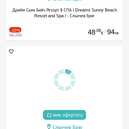
Дрийм Съни Бийч Резорт § СПА / Dreams Sunny Beach
Resort and Spa / - Слънчев бряг
-15%
.06
94
48
/
лв.
€
56.75€
виж офертата
Слънчев Бряг