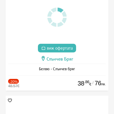
виж офертата
Слънчев Бряг
Белвю - Слънчев бряг
-20%
.86
76
38
/
лв.
€
48.57€