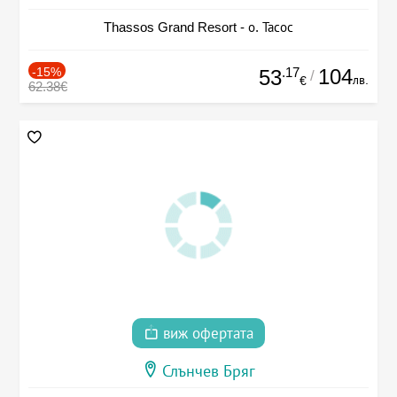
Thassos Grand Resort - о. Тасос
-15%
.17
104
53
/
лв.
€
62.38€
виж офертата
Слънчев Бряг