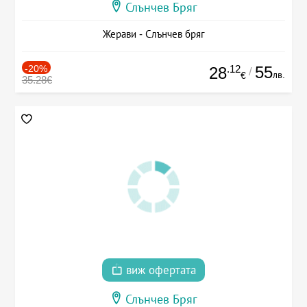
Слънчев Бряг
Жерави - Слънчев бряг
-20%
.12
55
28
/
лв.
€
35.28€
виж офертата
Слънчев Бряг