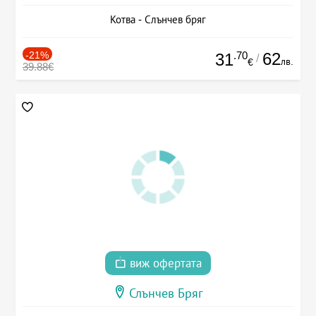
Котва - Слънчев бряг
-21%
.70
62
31
/
лв.
€
39.88€
виж офертата
Слънчев Бряг