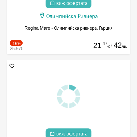
виж офертата
Олимпийска Ривиера
Regina Mare - Олимпийска ривиера, Гърция
-16%
.47
42
21
/
лв.
€
25.57€
виж офертата