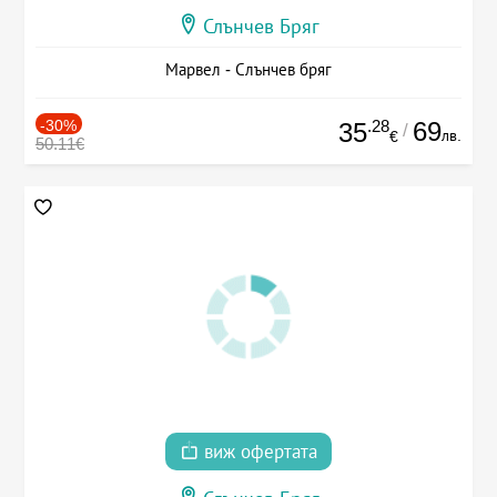
Слънчев Бряг
Марвел - Слънчев бряг
-30%
.28
69
35
/
лв.
€
50.11€
виж офертата