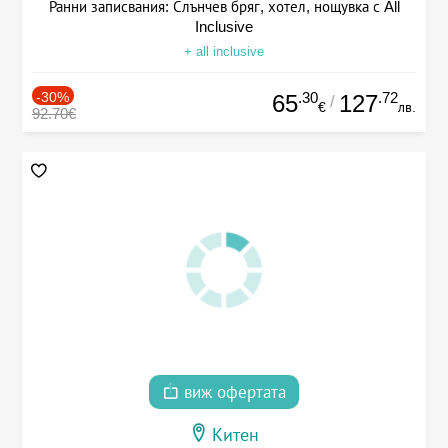
Ранни записвания: Слънчев бряг, хотел, нощувка с All
Inclusive
+ all inclusive
-30%
.30
.72
65
127
/
€
лв.
92.70€
виж офертата
Китен