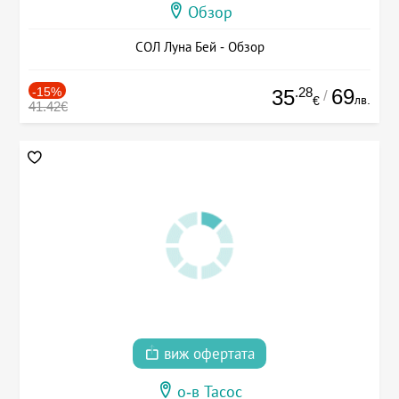
Обзор
СОЛ Луна Бей - Обзор
-15%
.28
69
35
/
лв.
€
41.42€
виж офертата
о-в Тасос