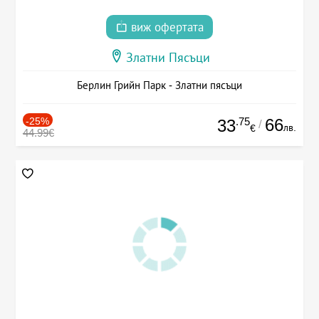
виж офертата
Златни Пясъци
Берлин Грийн Парк - Златни пясъци
-25%
.75
66
33
/
лв.
€
44.99€