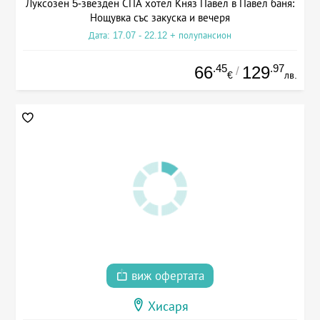
Луксозен 5-звезден СПА хотел Княз Павел в Павел баня:
Нощувка със закуска и вечеря
Дата: 17.07 - 22.12 + полупансион
.45
.97
66
129
/
€
лв.
виж офертата
Хисаря