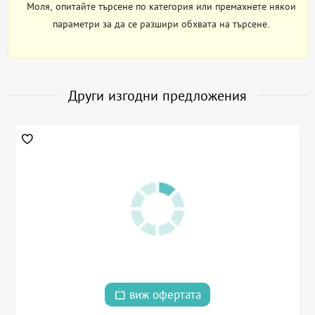
Моля, опитайте търсене по категория или премахнете някои
параметри за да се разшири обхвата на търсене.
Други изгодни предложения
виж офертата