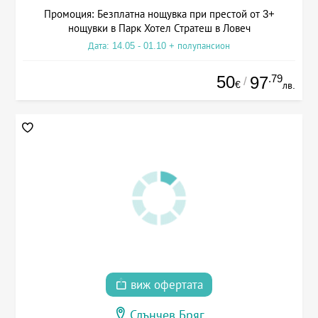
Промоция: Безплатна нощувка при престой от 3+
нощувки в Парк Хотел Стратеш в Ловеч
Дата: 14.05 - 01.10 + полупансион
50
.79
97
/
€
лв.
виж офертата
Слънчев Бряг