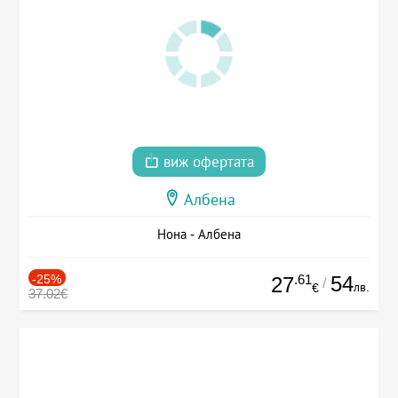
виж офертата
Албена
Нона - Албена
-25%
.61
54
27
/
лв.
€
37.02€