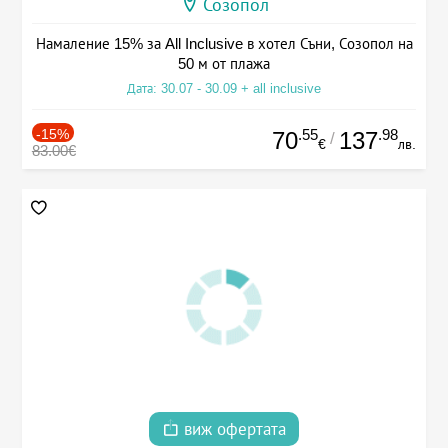
Созопол
Намаление 15% за All Inclusive в хотел Съни, Созопол на
50 м от плажа
Дата: 30.07 - 30.09 + all inclusive
-15%
.55
.98
70
137
/
€
лв.
83.00€
виж офертата