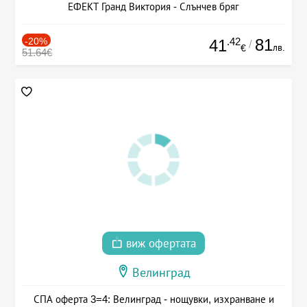
ЕФЕКТ Гранд Виктория - Слънчев бряг
-20%
.42
81
41
/
лв.
€
51.64€
виж офертата
Велинград
СПА оферта 3=4: Велинград - нощувки, изхранване и