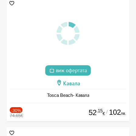
виж офертата
Кавала
Tosca Beach- Кавала
-30%
.15
102
52
/
лв.
€
74.65€