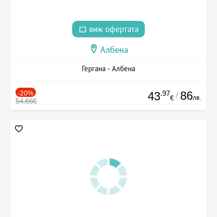
виж офертата
Албена
Гергана - Албена
-20%
.97
86
43
/
лв.
€
54.66€