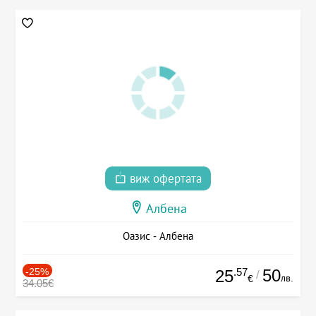
виж офертата
Албена
Оазис - Албена
-25%
.57
50
25
/
лв.
€
34.05€