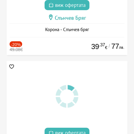
виж офертата
Слънчев Бряг
Корона - Слънчев бряг
-20%
.37
77
39
/
лв.
€
49.08€
виж офертата