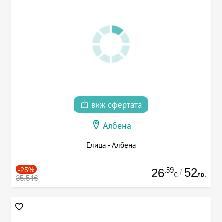
виж офертата
Албена
Елица - Албена
-25%
.59
52
26
/
лв.
€
35.54€