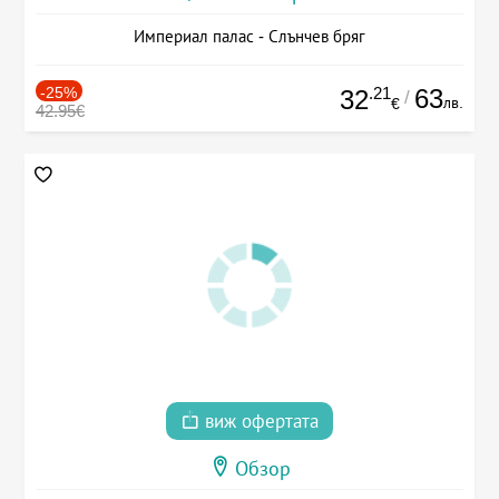
Империал палас - Слънчев бряг
-25%
.21
63
32
/
лв.
€
42.95€
виж офертата
Обзор