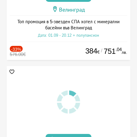
Велинград
Топ промоция в 5-звезден СПА хотел с минерални
басейни във Велинград
Дата: 01.09 - 20.12 + полупансион
-33%
384
.04
751
/
€
лв.
576.00€