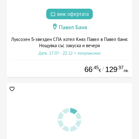
виж офертата
Павел Баня
Луксозен 5-звезден СПА хотел Княз Павел в Павел баня:
Нощувка със закуска и вечеря
Дата: 17.07 - 22.12 + полупансион
.45
.97
66
129
/
€
лв.