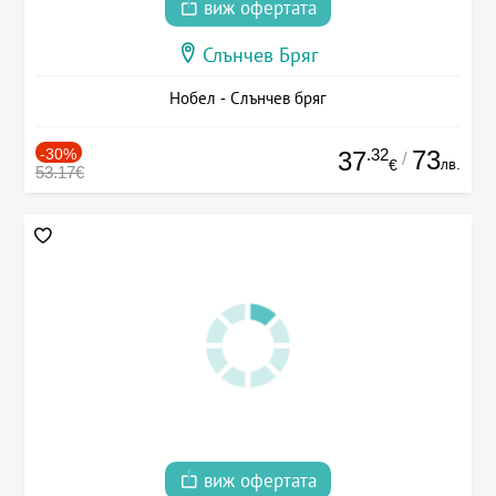
виж офертата
Слънчев Бряг
Нобел - Слънчев бряг
-30%
.32
73
37
/
лв.
€
53.17€
виж офертата