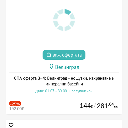
виж офертата
Велинград
СПА оферта 3=4: Велинград - нощувки, изхранване и
минерални басейни
Дата: 01.07 - 30.09 + полупансион
-25%
144
.64
281
/
€
лв.
192.00€