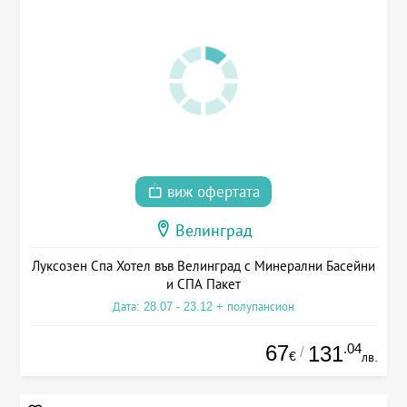
виж офертата
Велинград
Луксозен Спа Хотел във Велинград с Минерални Басейни
и СПА Пакет
Дата: 28.07 - 23.12 + полупансион
67
.04
131
/
€
лв.