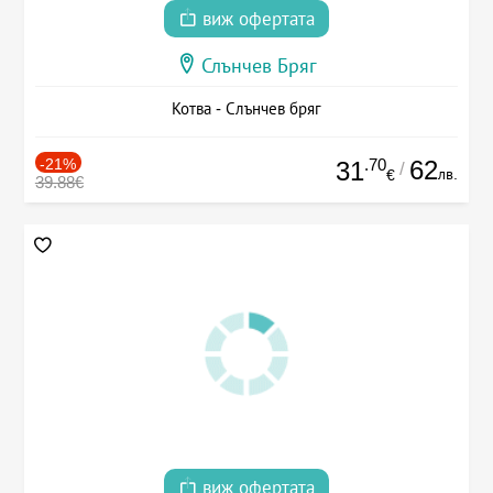
виж офертата
Слънчев Бряг
Котва - Слънчев бряг
-21%
.70
62
31
/
лв.
€
39.88€
виж офертата