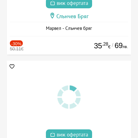
виж офертата
Слънчев Бряг
Марвел - Слънчев бряг
-30%
.28
69
35
/
лв.
€
50.11€
виж офертата