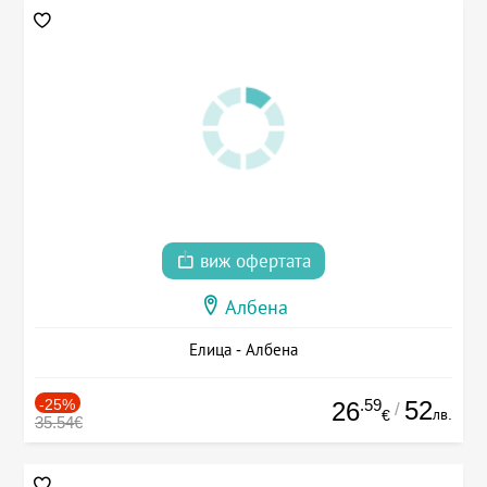
виж офертата
Албена
Елица - Албена
-25%
.59
52
26
/
лв.
€
35.54€