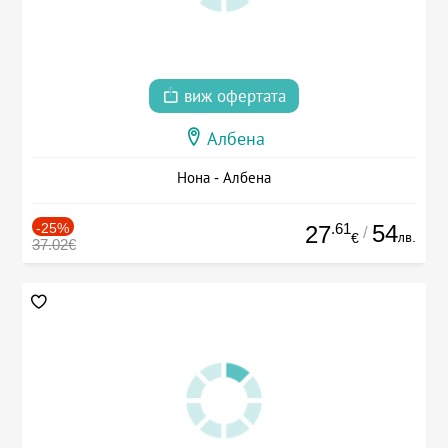
виж офертата
Албена
Нона - Албена
-25%
.61
54
27
/
лв.
€
37.02€