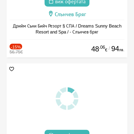
виж офертата
Слънчев Бряг
Дрийм Съни Бийч Резорт § СПА / Dreams Sunny Beach
Resort and Spa / - Слънчев бряг
-15%
.06
94
48
/
лв.
€
56.75€