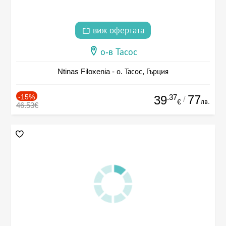
виж офертата
о-в Тасос
Ntinas Filoxenia - о. Тасос, Гърция
-15%
.37
77
39
/
лв.
€
46.53€