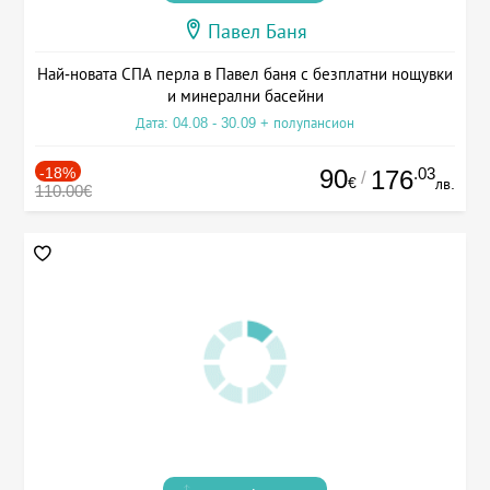
Павел Баня
Най-новата СПА перла в Павел баня с безплатни нощувки
и минерални басейни
Дата: 04.08 - 30.09 + полупансион
-18%
90
.03
176
/
€
лв.
110.00€