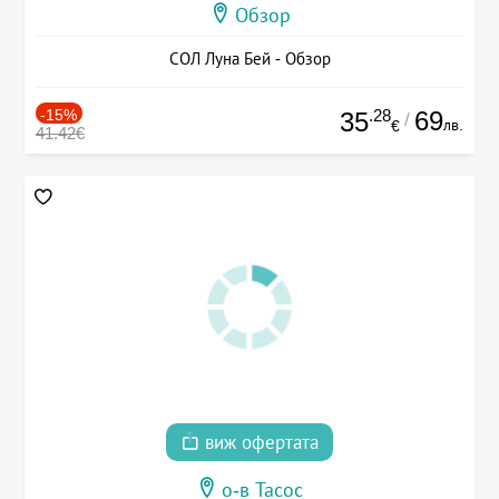
Обзор
СОЛ Луна Бей - Обзор
-15%
.28
69
35
/
лв.
€
41.42€
виж офертата
о-в Тасос