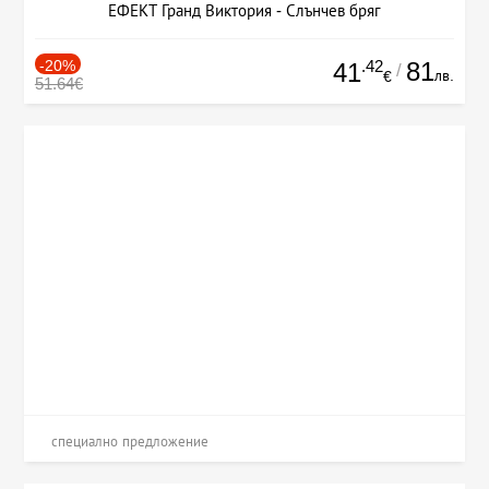
ЕФЕКТ Гранд Виктория - Слънчев бряг
-20%
.42
81
41
/
лв.
€
51.64€
специално предложение