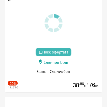
виж офертата
Слънчев Бряг
Белвю - Слънчев бряг
-20%
.86
76
38
/
лв.
€
48.57€