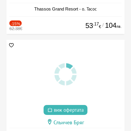
Thassos Grand Resort - о. Тасос
-15%
.17
104
53
/
лв.
€
62.38€
виж офертата
Слънчев Бряг