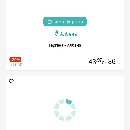
виж офертата
Албена
Гергана - Албена
-20%
.97
86
43
/
лв.
€
54.66€