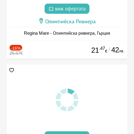
виж офертата
Олимпийска Ривиера
Regina Mare - Олимпийска ривиера, Гърция
-16%
.47
42
21
/
лв.
€
25.57€