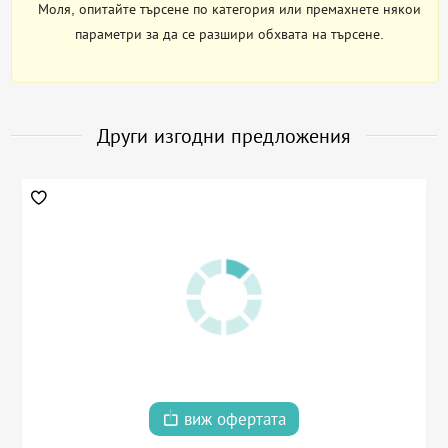
Моля, опитайте търсене по категория или премахнете някои
параметри за да се разшири обхвата на търсене.
Други изгодни предложения
виж офертата