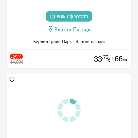
виж офертата
Златни Пясъци
Берлин Грийн Парк - Златни пясъци
-25%
.75
66
33
/
лв.
€
44.99€