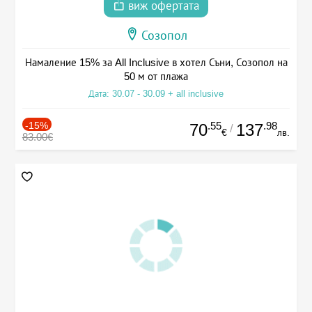
виж офертата
Созопол
Намаление 15% за All Inclusive в хотел Съни, Созопол на
50 м от плажа
Дата: 30.07 - 30.09 + all inclusive
-15%
.55
.98
70
137
/
€
лв.
83.00€