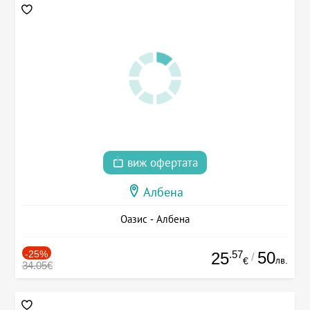
виж офертата
Албена
Оазис - Албена
-25%
.57
50
25
/
лв.
€
34.05€