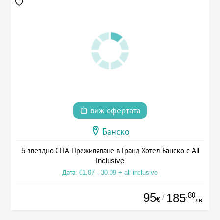
виж офертата
Банско
5-звездно СПА Преживяване в Гранд Хотел Банско с All
Inclusive
Дата: 01.07 - 30.09 + all inclusive
95
.80
185
/
€
лв.