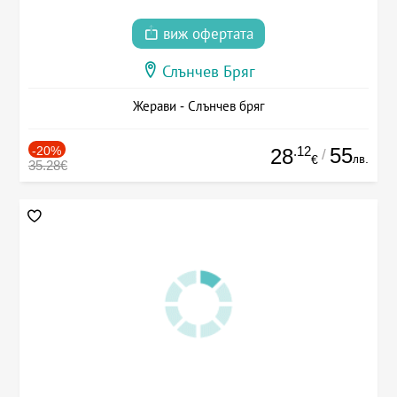
виж офертата
Слънчев Бряг
Жерави - Слънчев бряг
-20%
.12
55
28
/
лв.
€
35.28€