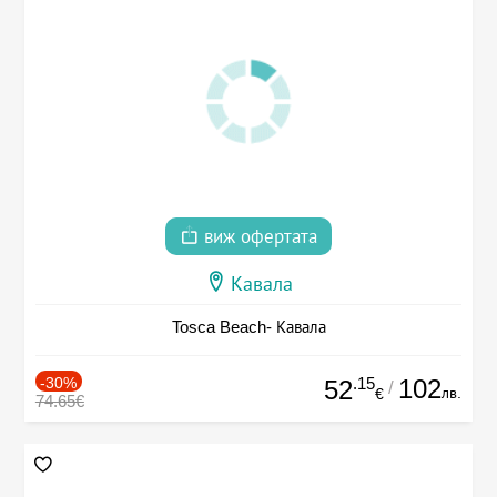
виж офертата
Кавала
Tosca Beach- Кавала
-30%
.15
102
52
/
лв.
€
74.65€