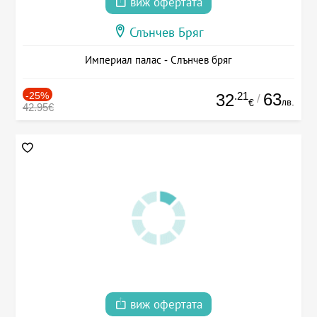
виж офертата
Слънчев Бряг
Империал палас - Слънчев бряг
-25%
.21
63
32
/
лв.
€
42.95€
виж офертата