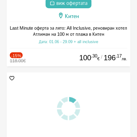
виж офертата
Китен
Last Minute оферта за лято: All Inclusive, реновиран хотел
Атлиман на 100 м от плажа в Китен
Дата: 01.06 - 29.09 + all inclusive
-15%
.30
.17
100
196
/
€
лв.
118.00€