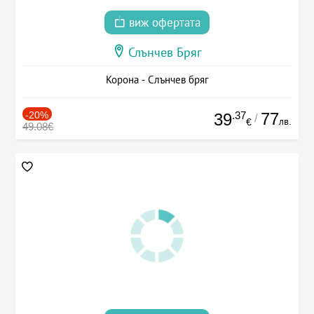
виж офертата
Слънчев Бряг
Корона - Слънчев бряг
-20%
.37
77
39
/
лв.
€
49.08€