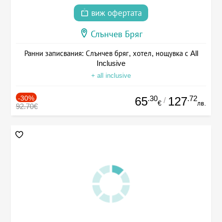
виж офертата
Слънчев Бряг
Ранни записвания: Слънчев бряг, хотел, нощувка с All
Inclusive
+ all inclusive
-30%
.30
.72
65
127
/
€
лв.
92.70€