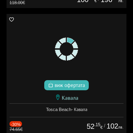
€
лв.
118.00€
виж офертата
Кавала
Tosca Beach- Кавала
-30%
.15
102
52
/
лв.
€
74.65€