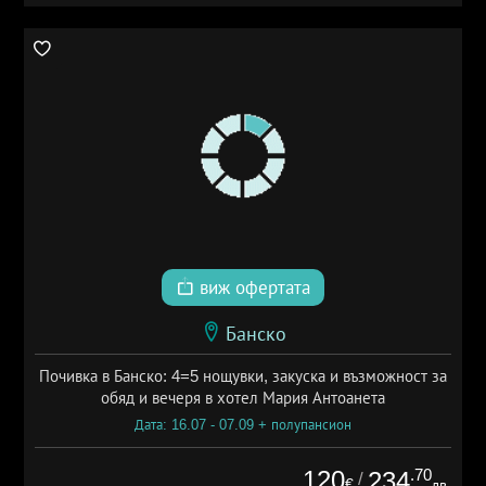
виж офертата
Банско
Почивка в Банско: 4=5 нощувки, закуска и възможност за
обяд и вечеря в хотел Мария Антоанета
Дата: 16.07 - 07.09 + полупансион
120
.70
234
/
€
лв.