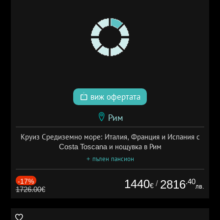
виж офертата
Рим
Круиз Средиземно море: Италия, Франция и Испания с
Costa Toscana и нощувка в Рим
+ пълен пансион
-17%
1440
.40
2816
/
€
лв.
1726.00€