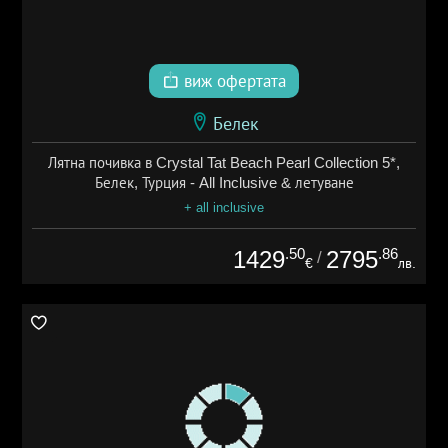
виж офертата
Белек
Лятна почивка в Crystal Tat Beach Pearl Collection 5*,
Белек, Турция - All Inclusive & летуване
+ all inclusive
.50
.86
1429
2795
/
€
лв.