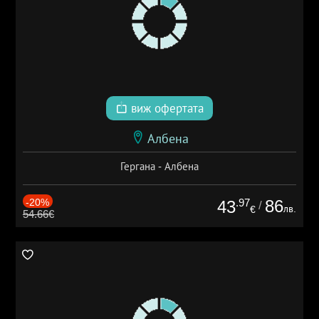
виж офертата
Албена
Гергана - Албена
-20%
.97
86
43
/
лв.
€
54.66€