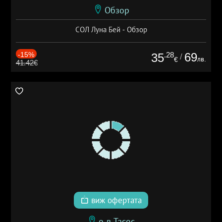
Обзор
СОЛ Луна Бей - Обзор
-15%
.28
69
35
/
лв.
€
41.42€
виж офертата
о-в Тасос