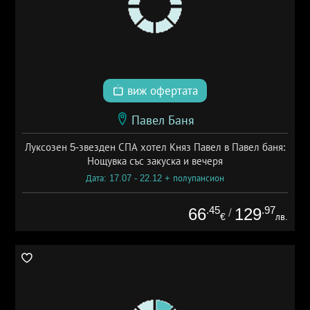
виж офертата
Павел Баня
Луксозен 5-звезден СПА хотел Княз Павел в Павел баня:
Нощувка със закуска и вечеря
Дата: 17.07 - 22.12 + полупансион
.45
.97
66
129
/
€
лв.