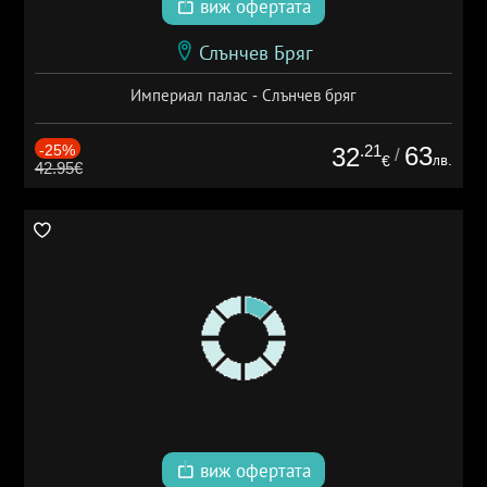
виж офертата
Слънчев Бряг
Империал палас - Слънчев бряг
-25%
.21
63
32
/
лв.
€
42.95€
виж офертата