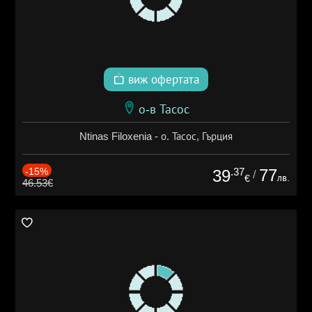
виж офертата
о-в Тасос
Ntinas Filoxenia - о. Тасос, Гърция
-15%
.37
77
39
/
лв.
€
46.53€