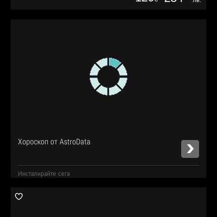
Хороскоп от AstroData
Инсталирайте сега