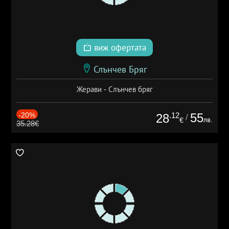
виж офертата
Слънчев Бряг
Жерави - Слънчев бряг
-20%
.12
55
28
/
лв.
€
35.28€