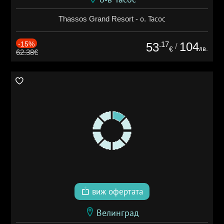
Thassos Grand Resort - о. Тасос
-15%
.17
104
53
/
лв.
€
62.38€
виж офертата
Велинград