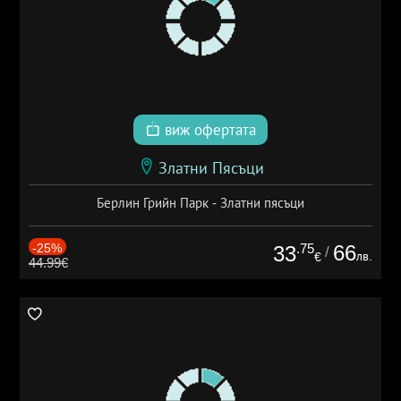
виж офертата
Златни Пясъци
Берлин Грийн Парк - Златни пясъци
-25%
.75
66
33
/
лв.
€
44.99€