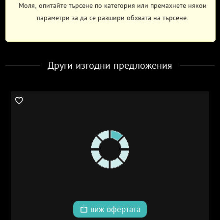
Моля, опитайте търсене по категория или премахнете някои
параметри за да се разшири обхвата на търсене.
Други изгодни предложения
виж офертата