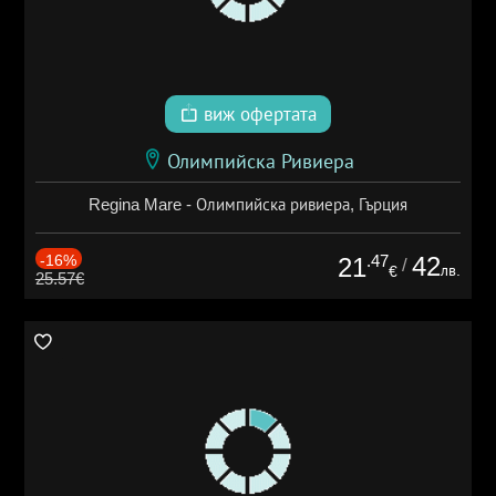
виж офертата
Олимпийска Ривиера
Regina Mare - Олимпийска ривиера, Гърция
-16%
.47
42
21
/
лв.
€
25.57€