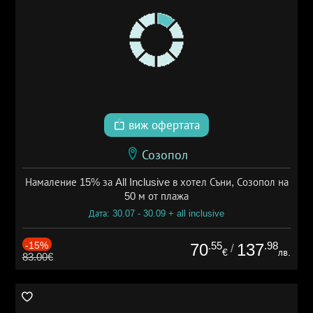
виж офертата
Созопол
Намаление 15% за All Inclusive в хотел Съни, Созопол на
50 м от плажа
Дата: 30.07 - 30.09 + all inclusive
-15%
.55
.98
70
137
/
€
лв.
83.00€