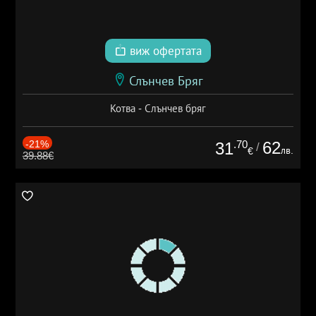
виж офертата
Слънчев Бряг
Котва - Слънчев бряг
-21%
.70
62
31
/
лв.
€
39.88€