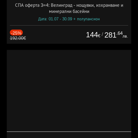
СПА оферта 3=4: Велинград - нощувки, изхранване и
минерални басейни
Дата: 01.07 - 30.09 + полупансион
-25%
144
.64
281
/
€
лв.
192.00€