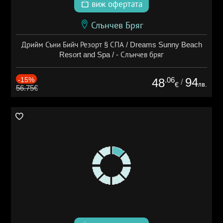
виж офертата
Слънчев Бряг
Дрийм Съни Бийч Резорт § СПА / Dreams Sunny Beach
Resort and Spa / - Слънчев бряг
-15%
.06
94
48
/
лв.
€
56.75€