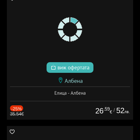
виж офертата
Албена
Елица - Албена
-25%
.59
52
26
/
лв.
€
35.54€