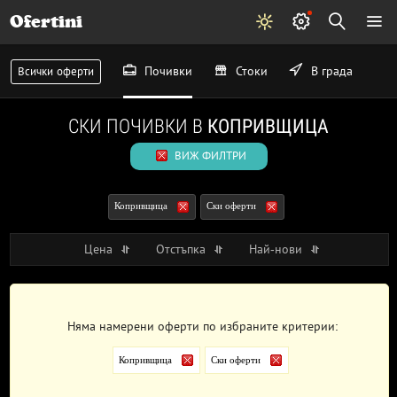
Ofertini
Почивки
Стоки
В града
Всички оферти
СКИ ПОЧИВКИ В
КОПРИВЩИЦА
ВИЖ ФИЛТРИ
Копривщица
Ски оферти
Цена
Отстъпка
Най-нови
Няма намерени оферти по избраните критерии:
Копривщица
Ски оферти