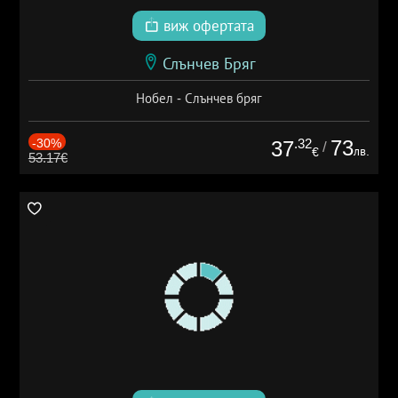
виж офертата
Слънчев Бряг
Нобел - Слънчев бряг
-30%
.32
73
37
/
лв.
€
53.17€