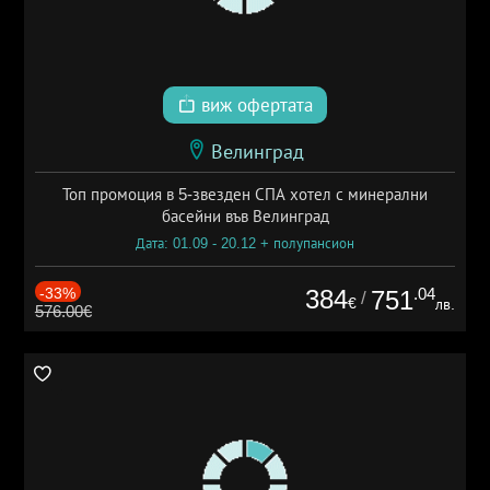
виж офертата
Велинград
Топ промоция в 5-звезден СПА хотел с минерални
басейни във Велинград
Дата: 01.09 - 20.12 + полупансион
-33%
384
.04
751
/
€
лв.
576.00€