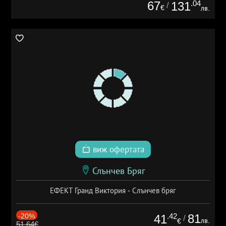
67
.04
131
/
€
лв.
виж офертата
Слънчев Бряг
ЕФЕКТ Гранд Виктория - Слънчев бряг
-20%
.42
81
41
/
лв.
€
51.64€