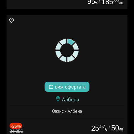
95
185
/
€
лв.
виж офертата
Албена
Оазис - Албена
-25%
.57
50
25
/
лв.
€
34.05€