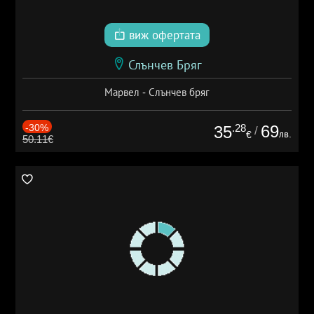
виж офертата
Слънчев Бряг
Марвел - Слънчев бряг
-30%
.28
69
35
/
лв.
€
50.11€