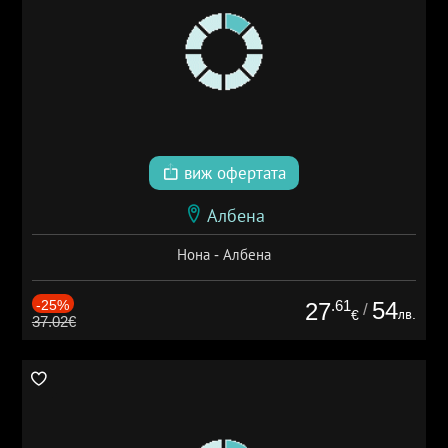
виж офертата
Албена
Нона - Албена
-25%
.61
54
27
/
лв.
€
37.02€