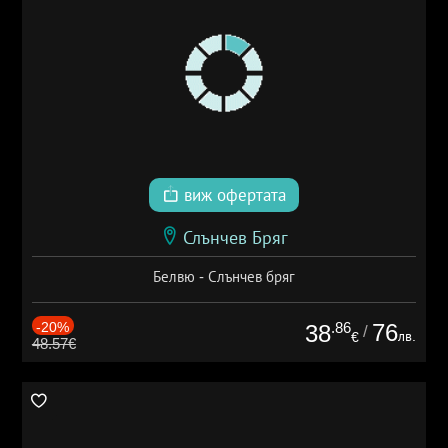
виж офертата
Слънчев Бряг
Белвю - Слънчев бряг
-20%
.86
76
38
/
лв.
€
48.57€