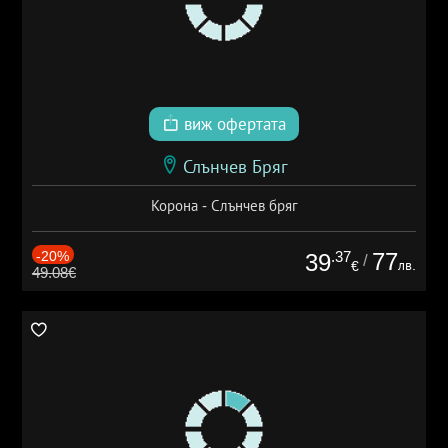
виж офертата
Слънчев Бряг
Корона - Слънчев бряг
-20%
.37
77
39
/
лв.
€
49.08€