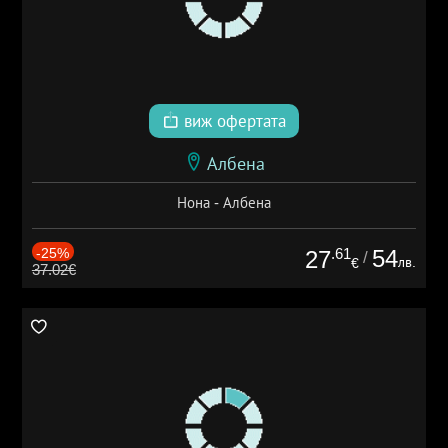
виж офертата
Албена
Нона - Албена
-25%
.61
54
27
/
лв.
€
37.02€