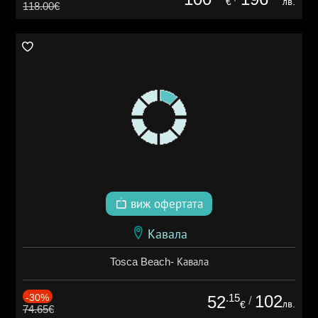
€
лв.
118.00€
виж офертата
Кавала
Tosca Beach- Кавала
-30%
.15
102
52
/
лв.
€
74.65€