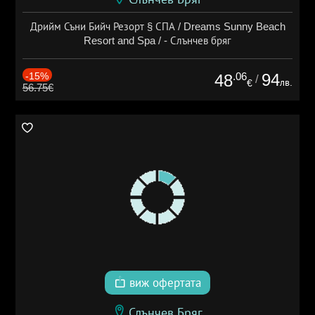
Дрийм Съни Бийч Резорт § СПА / Dreams Sunny Beach
Resort and Spa / - Слънчев бряг
-15%
.06
94
48
/
лв.
€
56.75€
виж офертата
Слънчев Бряг