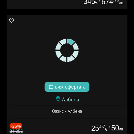
345
674
/
€
лв.
виж офертата
Албена
Оазис - Албена
-25%
.57
50
25
/
лв.
€
34.05€