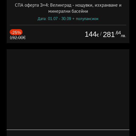
СПА оферта 3=4: Велинград - нощувки, изхранване и
минерални басейни
Дата: 01.07 - 30.09 + полупансион
-25%
144
.64
281
/
€
лв.
192.00€