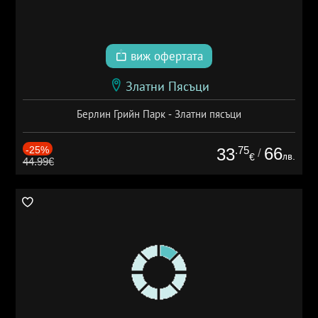
виж офертата
Златни Пясъци
Берлин Грийн Парк - Златни пясъци
-25%
.75
66
33
/
лв.
€
44.99€