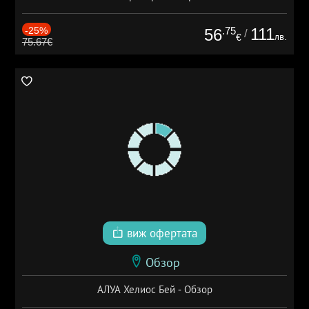
-25%
.75
111
56
/
лв.
€
75.67€
виж офертата
Обзор
АЛУА Хелиос Бей - Обзор