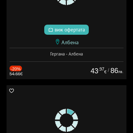
виж офертата
Албена
Гергана - Албена
-20%
.97
86
43
/
лв.
€
54.66€