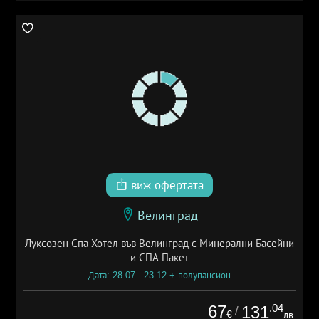
виж офертата
Велинград
Луксозен Спа Хотел във Велинград с Минерални Басейни
и СПА Пакет
Дата: 28.07 - 23.12 + полупансион
67
.04
131
/
€
лв.