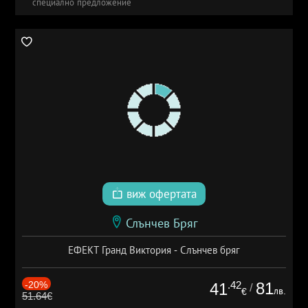
специално предложение
виж офертата
Слънчев Бряг
ЕФЕКТ Гранд Виктория - Слънчев бряг
-20%
.42
81
41
/
лв.
€
51.64€