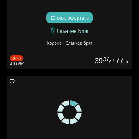
виж офертата
Слънчев Бряг
Корона - Слънчев бряг
-20%
.37
77
39
/
лв.
€
49.08€