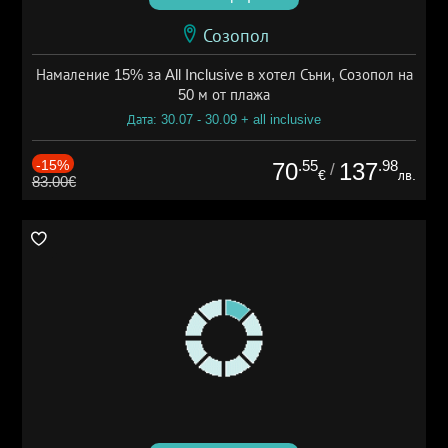
Созопол
Намаление 15% за All Inclusive в хотел Съни, Созопол на
50 м от плажа
Дата: 30.07 - 30.09 + all inclusive
-15%
.55
.98
70
137
/
€
лв.
83.00€