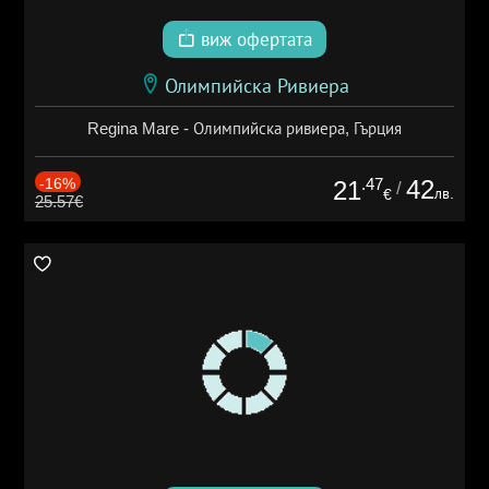
виж офертата
Олимпийска Ривиера
Regina Mare - Олимпийска ривиера, Гърция
-16%
.47
42
21
/
лв.
€
25.57€