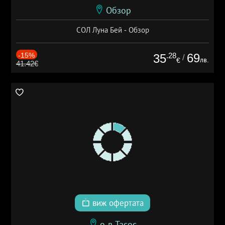
Обзор
СОЛ Луна Бей - Обзор
-15%
.28
69
35
/
лв.
€
41.42€
виж офертата
о-в Тасос