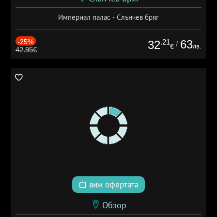
Империал палас - Слънчев бряг
-25%
.21
63
32
/
лв.
€
42.95€
виж офертата
Обзор