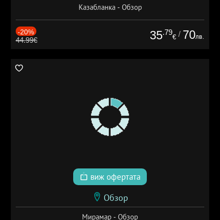
Казабланка - Обзор
-20%
.79
70
35
/
лв.
€
44.99€
виж офертата
Обзор
Мирамар - Обзор