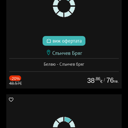
виж офертата
Слънчев Бряг
Белвю - Слънчев бряг
-20%
.86
76
38
/
лв.
€
48.57€