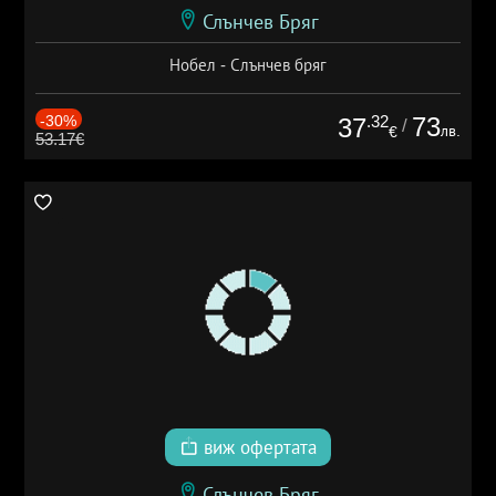
Слънчев Бряг
Нобел - Слънчев бряг
-30%
.32
73
37
/
лв.
€
53.17€
виж офертата
Слънчев Бряг