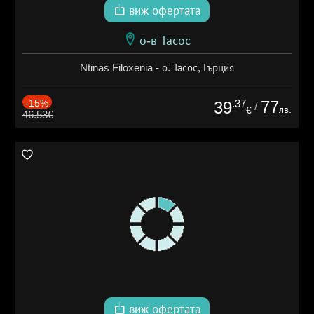
виж офертата
о-в Тасос
Ntinas Filoxenia - о. Тасос, Гърция
-15%
.37
77
39
/
лв.
€
46.53€
виж офертата