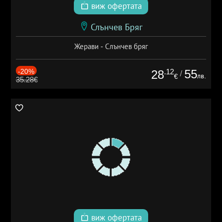
виж офертата
Слънчев Бряг
Жерави - Слънчев бряг
-20%
.12
55
28
/
лв.
€
35.28€
виж офертата