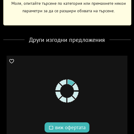
Моля, опитайте търсене по категория или премахнете някои
параметри за да се разшири обхвата на търсене.
Други изгодни предложения
виж офертата