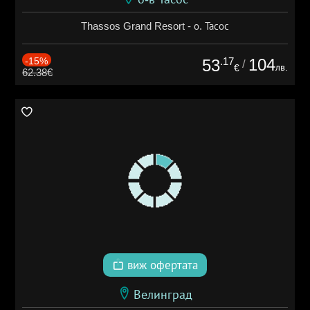
Thassos Grand Resort - о. Тасос
-15%
.17
104
53
/
лв.
€
62.38€
виж офертата
Велинград