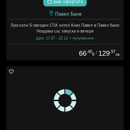
виж офертата
Павел Баня
Луксозен 5-звезден СПА хотел Княз Павел в Павел баня:
Нощувка със закуска и вечеря
Дата: 17.07 - 22.12 + полупансион
.45
.97
66
129
/
€
лв.