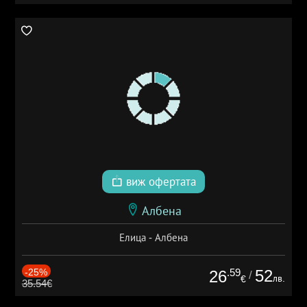
виж офертата
Албена
Елица - Албена
-25%
.59
52
26
/
лв.
€
35.54€