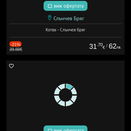
виж офертата
Слънчев Бряг
Котва - Слънчев бряг
-21%
.70
62
31
/
лв.
€
39.88€
виж офертата