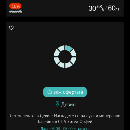
-15%
.68
60
30
/
лв.
€
36.30€
виж офертата
Девин
Летен релакс в Девин: Насладете се на лукс и минерални
басейни в СПА хотел Орфей
Дата: 06.08 - 06.09 + закуска