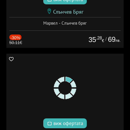
Слънчев Бряг
Марвел - Слънчев бряг
-30%
.28
69
35
/
лв.
€
50.11€
виж офертата