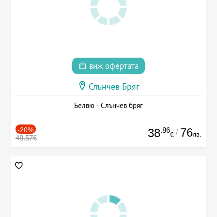
виж офертата
Слънчев Бряг
Белвю - Слънчев бряг
-20%
.86
76
38
/
лв.
€
48.57€