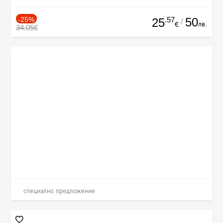
-25%
.57
50
25
/
лв.
€
34.05€
специално предложение