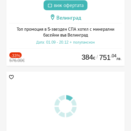
виж офертата
Велинград
Топ промоция в 5-звезден СПА хотел с минерални
басейни във Велинград
Дата: 01.09 - 20.12 + полупансион
-33%
384
.04
751
/
€
лв.
576.00€