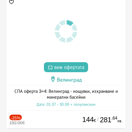
виж офертата
Велинград
СПА оферта 3=4: Велинград - нощувки, изхранване и
минерални басейни
Дата: 01.07 - 30.09 + полупансион
-25%
144
.64
281
/
€
лв.
192.00€