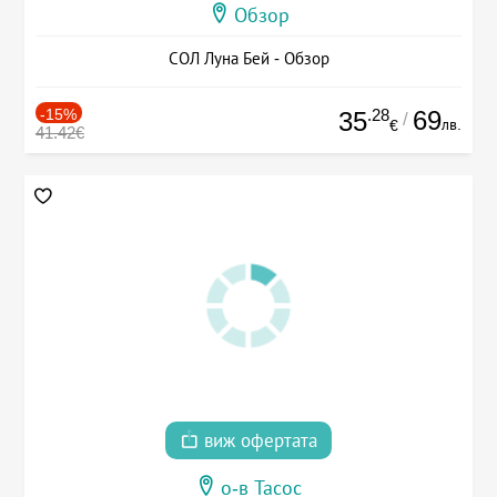
Обзор
СОЛ Луна Бей - Обзор
-15%
.28
69
35
/
лв.
€
41.42€
виж офертата
о-в Тасос