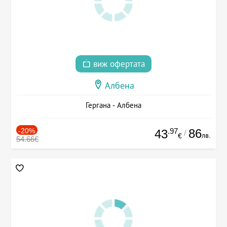
виж офертата
Албена
Гергана - Албена
-20%
.97
86
43
/
лв.
€
54.66€