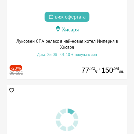
виж офертата
Хисаря
Луксозен СПА релакс в най-новия хотел Империя в
Хисаря
Дата: 25.06 - 01.10 + полупансион
-20%
.20
.99
77
150
/
€
лв.
96.50€