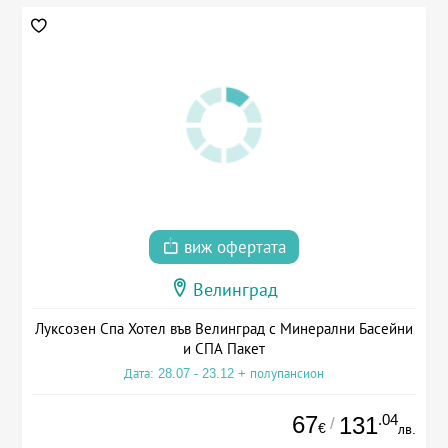
виж офертата
Велинград
Луксозен Спа Хотел във Велинград с Минерални Басейни
и СПА Пакет
Дата: 28.07 - 23.12 + полупансион
67
.04
131
/
€
лв.