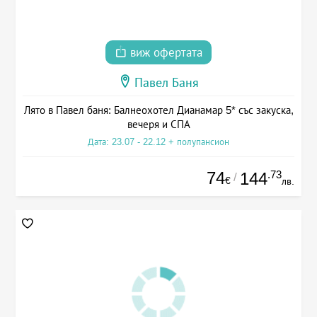
виж офертата
Павел Баня
Лято в Павел баня: Балнеохотел Дианамар 5* със закуска,
вечеря и СПА
Дата: 23.07 - 22.12 + полупансион
74
.73
144
/
€
лв.