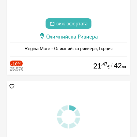
виж офертата
Олимпийска Ривиера
Regina Mare - Олимпийска ривиера, Гърция
-16%
.47
42
21
/
лв.
€
25.57€