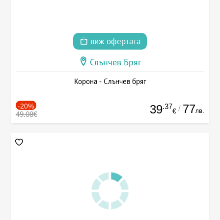
виж офертата
Слънчев Бряг
Корона - Слънчев бряг
-20%
.37
77
39
/
лв.
€
49.08€