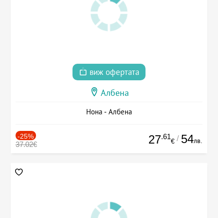
виж офертата
Албена
Нона - Албена
-25%
.61
54
27
/
лв.
€
37.02€