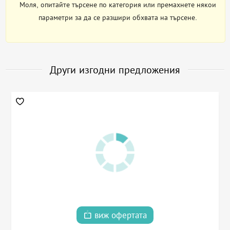
Моля, опитайте търсене по категория или премахнете някои
параметри за да се разшири обхвата на търсене.
Други изгодни предложения
виж офертата