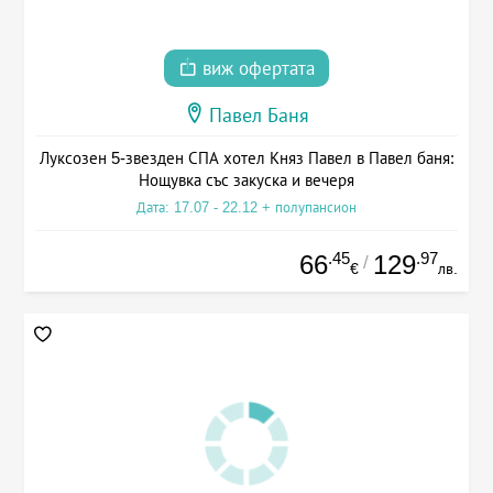
виж офертата
Павел Баня
Луксозен 5-звезден СПА хотел Княз Павел в Павел баня:
Нощувка със закуска и вечеря
Дата: 17.07 - 22.12 + полупансион
.45
.97
66
129
/
€
лв.