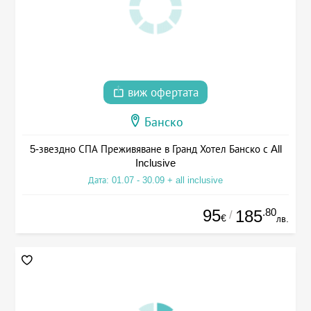
виж офертата
Банско
5-звездно СПА Преживяване в Гранд Хотел Банско с All
Inclusive
Дата: 01.07 - 30.09 + all inclusive
95
.80
185
/
€
лв.