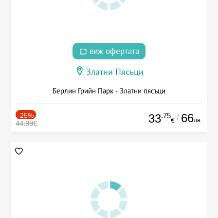
виж офертата
Златни Пясъци
Берлин Грийн Парк - Златни пясъци
-25%
.75
66
33
/
лв.
€
44.99€