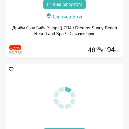
виж офертата
Слънчев Бряг
Дрийм Съни Бийч Резорт § СПА / Dreams Sunny Beach
Resort and Spa / - Слънчев бряг
-15%
.06
94
48
/
лв.
€
56.75€