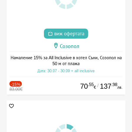
виж офертата
Созопол
Намаление 15% за All Inclusive в хотел Съни, Созопол на
50 м от плажа
Дата: 30.07 - 30.09 + all inclusive
-15%
.55
.98
70
137
/
€
лв.
83.00€