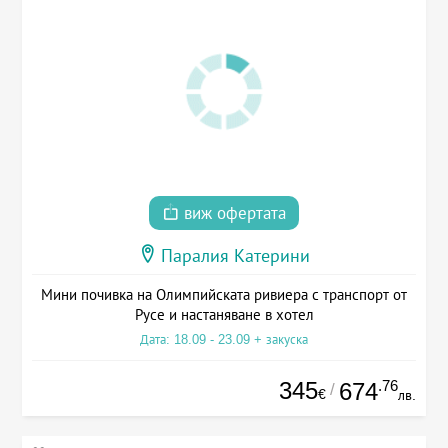
виж офертата
Паралия Катерини
Мини почивка на Олимпийската ривиера с транспорт от
Русе и настаняване в хотел
Дата: 18.09 - 23.09 + закуска
345
.76
674
/
€
лв.