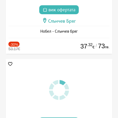
виж офертата
Слънчев Бряг
Нобел - Слънчев бряг
-30%
.32
73
37
/
лв.
€
53.17€