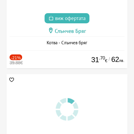
виж офертата
Слънчев Бряг
Котва - Слънчев бряг
-21%
.70
62
31
/
лв.
€
39.88€