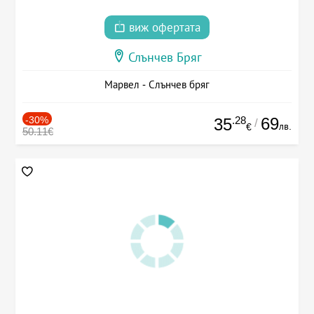
виж офертата
Слънчев Бряг
Марвел - Слънчев бряг
-30%
.28
69
35
/
лв.
€
50.11€