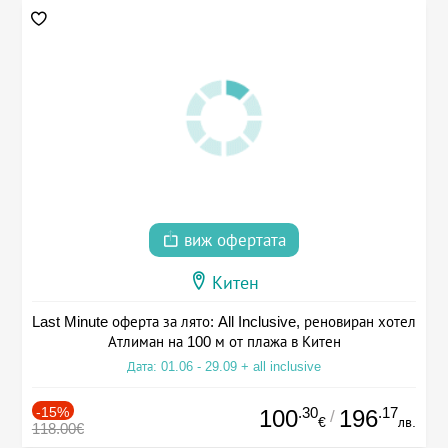
виж офертата
Китен
Last Minute оферта за лято: All Inclusive, реновиран хотел
Атлиман на 100 м от плажа в Китен
Дата: 01.06 - 29.09 + all inclusive
-15%
.30
.17
100
196
/
€
лв.
118.00€