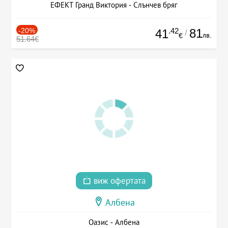
ЕФЕКТ Гранд Виктория - Слънчев бряг
-20%
.42
81
41
/
лв.
€
51.64€
виж офертата
Албена
Оазис - Албена