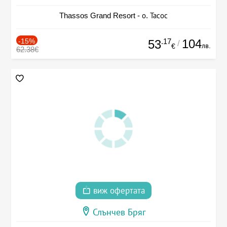
Thassos Grand Resort - о. Тасос
-15%
.17
104
53
/
лв.
€
62.38€
виж офертата
Слънчев Бряг