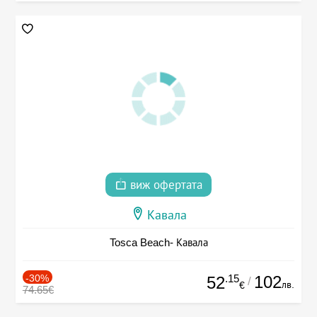
виж офертата
Кавала
Tosca Beach- Кавала
-30%
.15
102
52
/
лв.
€
74.65€