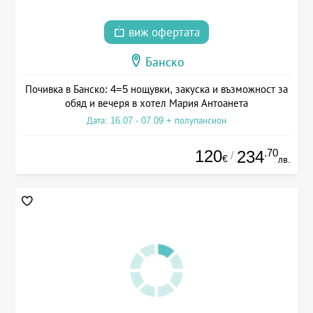
виж офертата
Банско
Почивка в Банско: 4=5 нощувки, закуска и възможност за
обяд и вечеря в хотел Мария Антоанета
Дата: 16.07 - 07.09 + полупансион
120
.70
234
/
€
лв.