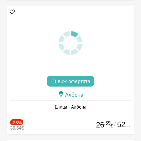
виж офертата
Албена
Елица - Албена
-25%
.59
52
26
/
лв.
€
35.54€