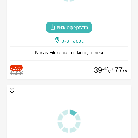
виж офертата
о-в Тасос
Ntinas Filoxenia - о. Тасос, Гърция
-15%
.37
77
39
/
лв.
€
46.53€