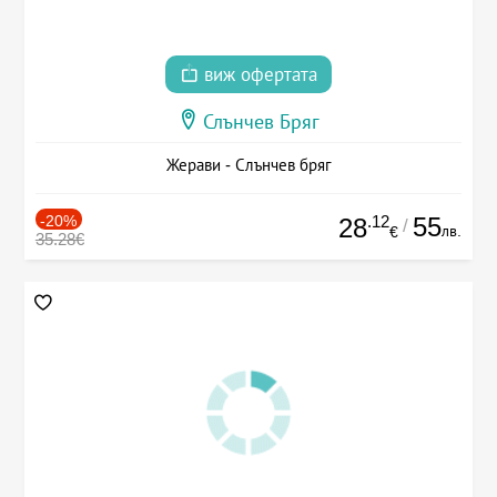
виж офертата
Слънчев Бряг
Жерави - Слънчев бряг
-20%
.12
55
28
/
лв.
€
35.28€