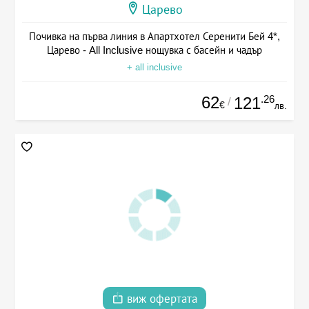
Царево
Почивка на първа линия в Апартхотел Серенити Бей 4*,
Царево - All Inclusive нощувка с басейн и чадър
+ all inclusive
62
.26
121
/
€
лв.
виж офертата