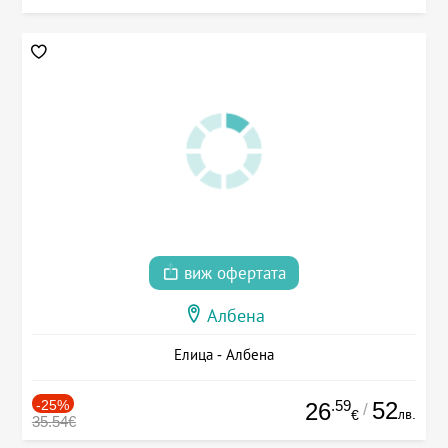
виж офертата
Албена
Елица - Албена
-25%
.59
52
26
/
лв.
€
35.54€