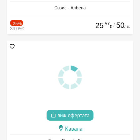
Оазис - Албена
-25%
.57
50
25
/
лв.
€
34.05€
виж офертата
Кавала