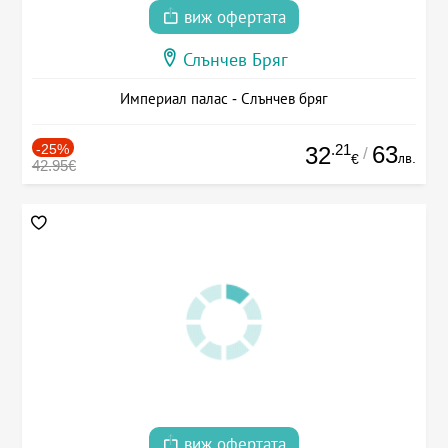
виж офертата
Слънчев Бряг
Империал палас - Слънчев бряг
-25%
.21
63
32
/
лв.
€
42.95€
виж офертата