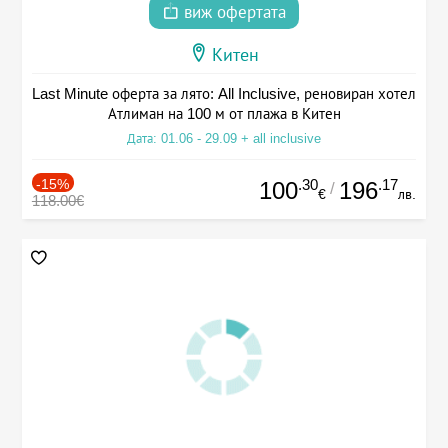
виж офертата
Китен
Last Minute оферта за лято: All Inclusive, реновиран хотел
Атлиман на 100 м от плажа в Китен
Дата: 01.06 - 29.09 + all inclusive
-15%
.30
.17
100
196
/
€
лв.
118.00€