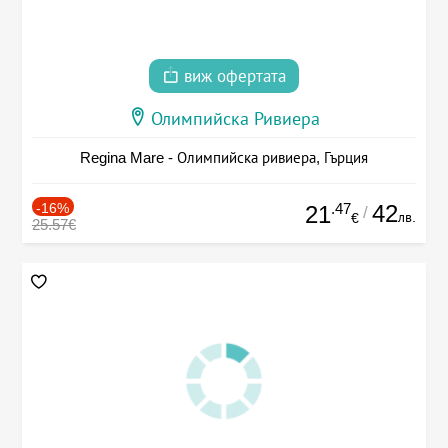
виж офертата
Олимпийска Ривиера
Regina Mare - Олимпийска ривиера, Гърция
-16%
.47
42
21
/
лв.
€
25.57€