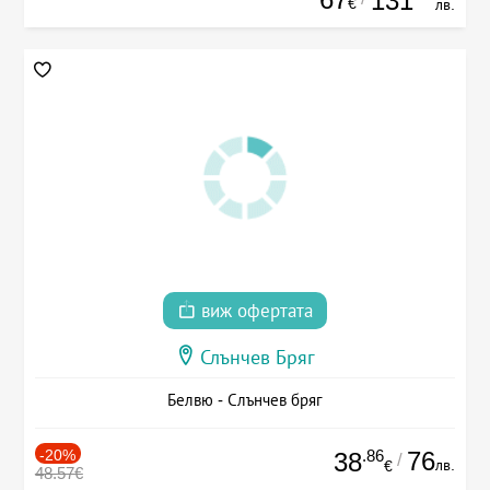
131
€
лв.
виж офертата
Слънчев Бряг
Белвю - Слънчев бряг
-20%
.86
76
38
/
лв.
€
48.57€