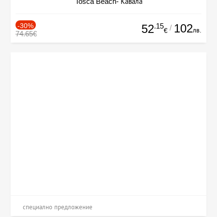
Tosca Beach- Кавала
-30%
.15
102
52
/
лв.
€
74.65€
специално предложение