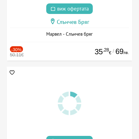
виж офертата
Слънчев Бряг
Марвел - Слънчев бряг
-30%
.28
69
35
/
лв.
€
50.11€