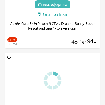
виж офертата
Слънчев Бряг
Дрийм Съни Бийч Резорт § СПА / Dreams Sunny Beach
Resort and Spa / - Слънчев бряг
-15%
.06
94
48
/
лв.
€
56.75€