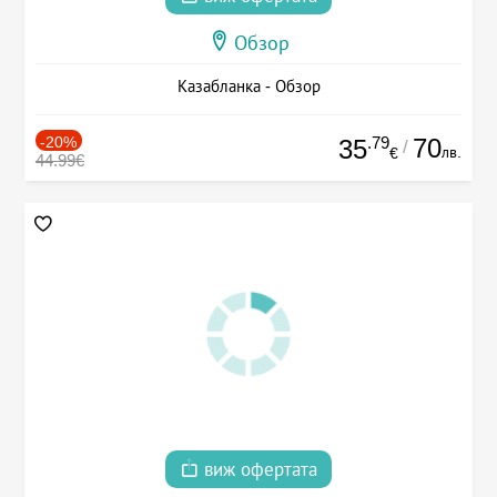
Обзор
Казабланка - Обзор
-20%
.79
70
35
/
лв.
€
44.99€
виж офертата