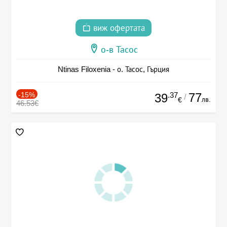
виж офертата
о-в Тасос
Ntinas Filoxenia - о. Тасос, Гърция
-15%
.37
77
39
/
лв.
€
46.53€