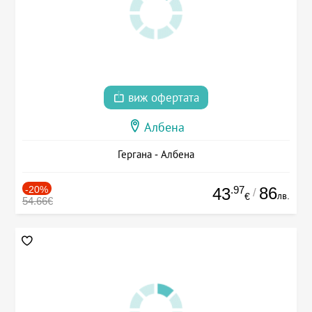
виж офертата
Албена
Гергана - Албена
-20%
.97
86
43
/
лв.
€
54.66€