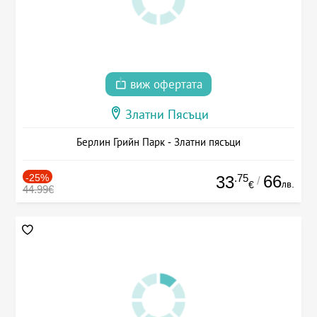
виж офертата
Златни Пясъци
Берлин Грийн Парк - Златни пясъци
-25%
.75
66
33
/
лв.
€
44.99€