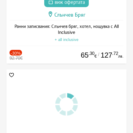
виж офертата
Слънчев Бряг
Ранни записвания: Слънчев бряг, хотел, нощувка с All
Inclusive
+ all inclusive
-30%
.30
.72
65
127
/
€
лв.
92.70€