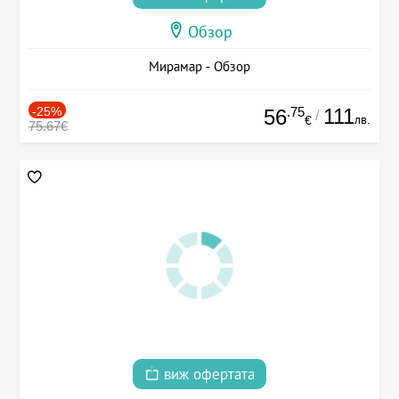
Обзор
Мирамар - Обзор
-25%
.75
111
56
/
лв.
€
75.67€
виж офертата