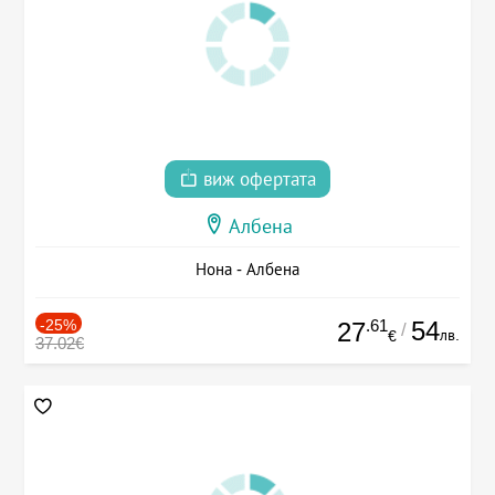
виж офертата
Албена
Нона - Албена
-25%
.61
54
27
/
лв.
€
37.02€