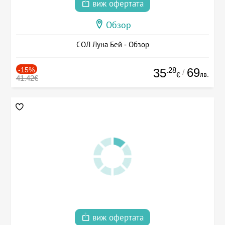
виж офертата
Обзор
СОЛ Луна Бей - Обзор
-15%
.28
69
35
/
лв.
€
41.42€
виж офертата