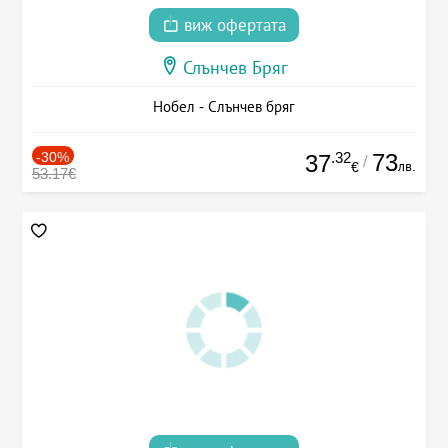
виж офертата
Слънчев Бряг
Нобел - Слънчев бряг
-30%
.32
73
37
/
лв.
€
53.17€