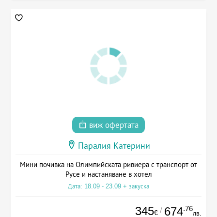
виж офертата
Паралия Катерини
Мини почивка на Олимпийската ривиера с транспорт от
Русе и настаняване в хотел
Дата: 18.09 - 23.09 + закуска
345
.76
674
/
€
лв.