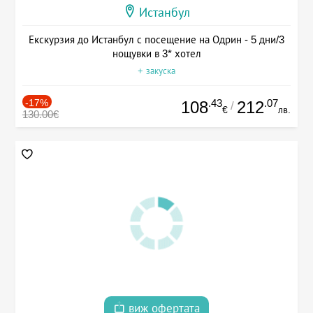
Истанбул
Екскурзия до Истанбул с посещение на Одрин - 5 дни/3
нощувки в 3* хотел
+ закуска
-17%
.43
.07
108
212
/
€
лв.
130.00€
виж офертата