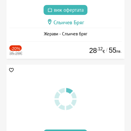
виж офертата
Слънчев Бряг
Жерави - Слънчев бряг
-20%
.12
55
28
/
лв.
€
35.28€