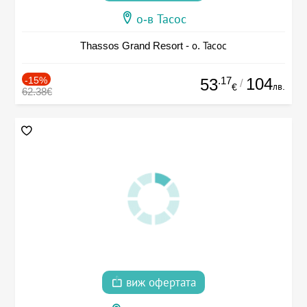
о-в Тасос
Thassos Grand Resort - о. Тасос
-15%
.17
104
53
/
лв.
€
62.38€
виж офертата