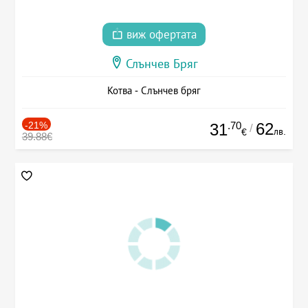
виж офертата
Слънчев Бряг
Котва - Слънчев бряг
-21%
.70
62
31
/
лв.
€
39.88€