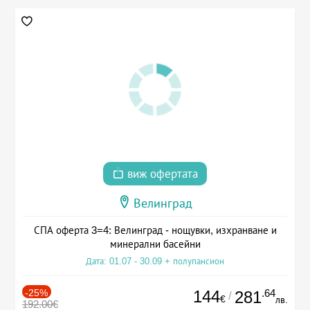
виж офертата
Велинград
СПА оферта 3=4: Велинград - нощувки, изхранване и
минерални басейни
Дата: 01.07 - 30.09 + полупансион
-25%
144
.64
281
/
€
лв.
192.00€