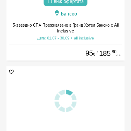
виж офертата
Банско
5-звездно СПА Преживяване в Гранд Хотел Банско с All
Inclusive
Дата: 01.07 - 30.09 + all inclusive
95
.80
185
/
€
лв.