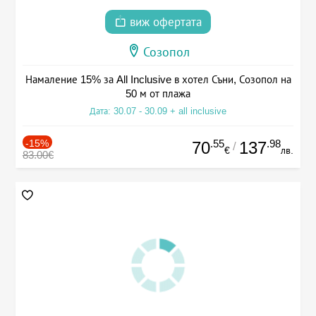
виж офертата
Созопол
Намаление 15% за All Inclusive в хотел Съни, Созопол на
50 м от плажа
Дата: 30.07 - 30.09 + all inclusive
-15%
.55
.98
70
137
/
€
лв.
83.00€