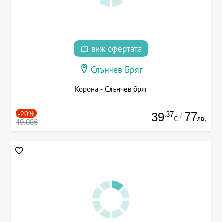
виж офертата
Слънчев Бряг
Корона - Слънчев бряг
-20%
.37
77
39
/
лв.
€
49.08€