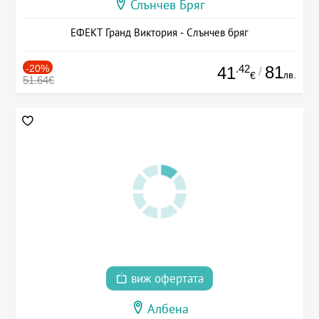
Слънчев Бряг
ЕФЕКТ Гранд Виктория - Слънчев бряг
-20%
.42
81
41
/
лв.
€
51.64€
виж офертата
Албена