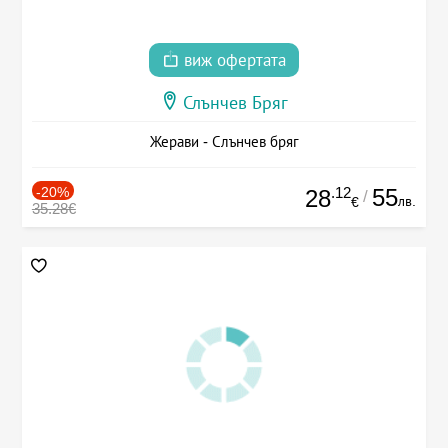
виж офертата
Слънчев Бряг
Жерави - Слънчев бряг
-20%
.12
55
28
/
лв.
€
35.28€