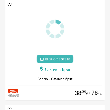
виж офертата
Слънчев Бряг
Белвю - Слънчев бряг
-20%
.86
76
38
/
лв.
€
48.57€