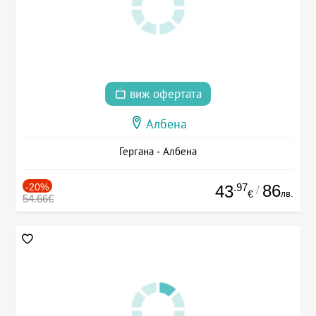
виж офертата
Албена
Гергана - Албена
-20%
.97
86
43
/
лв.
€
54.66€