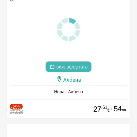
виж офертата
Албена
Нона - Албена
-25%
.61
54
27
/
лв.
€
37.02€