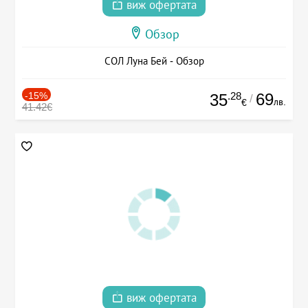
виж офертата
Обзор
СОЛ Луна Бей - Обзор
-15%
.28
69
35
/
лв.
€
41.42€
виж офертата