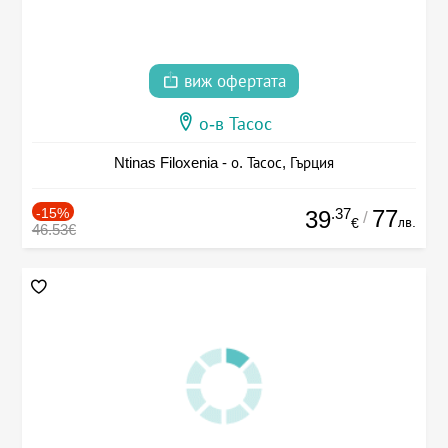
виж офертата
о-в Тасос
Ntinas Filoxenia - о. Тасос, Гърция
-15%
.37
77
39
/
лв.
€
46.53€