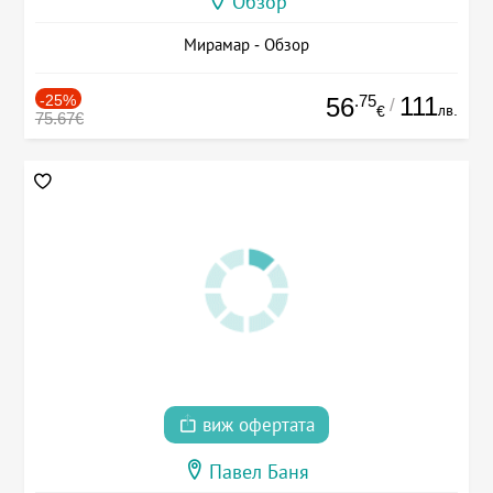
Обзор
Мирамар - Обзор
-25%
.75
111
56
/
лв.
€
75.67€
виж офертата
Павел Баня