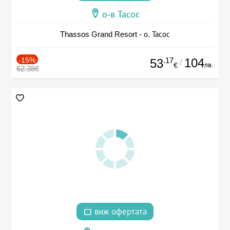
о-в Тасос
Thassos Grand Resort - о. Тасос
-15%
.17
104
53
/
лв.
€
62.38€
виж офертата