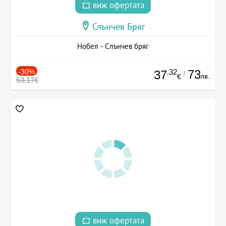
виж офертата
Слънчев Бряг
Нобел - Слънчев бряг
-30%
.32
73
37
/
лв.
€
53.17€
виж офертата