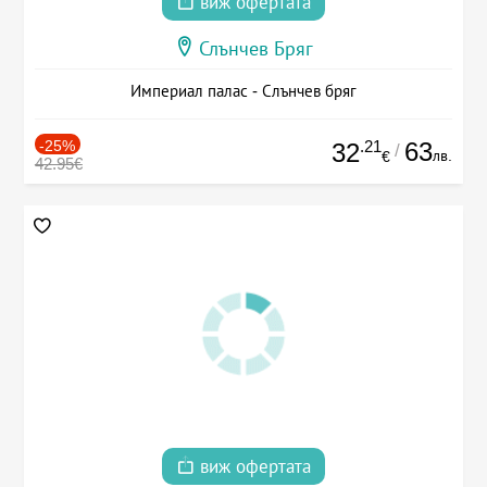
виж офертата
Слънчев Бряг
Империал палас - Слънчев бряг
-25%
.21
63
32
/
лв.
€
42.95€
виж офертата