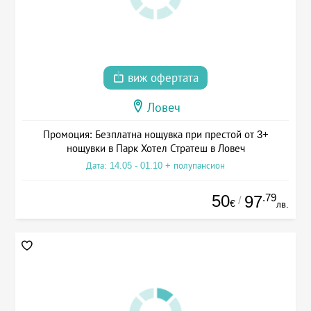
виж офертата
Ловеч
Промоция: Безплатна нощувка при престой от 3+
нощувки в Парк Хотел Стратеш в Ловеч
Дата: 14.05 - 01.10 + полупансион
50
.79
97
/
€
лв.