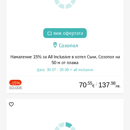
виж офертата
Созопол
Намаление 15% за All Inclusive в хотел Съни, Созопол на
50 м от плажа
Дата: 30.07 - 30.09 + all inclusive
-15%
.55
.98
70
137
/
€
лв.
83.00€