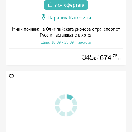
виж офертата
Паралия Катерини
Мини почивка на Олимпийската ривиера с транспорт от
Русе и настаняване в хотел
Дата: 18.09 - 23.09 + закуска
345
.76
674
/
€
лв.