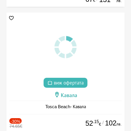
€
лв.
виж офертата
Кавала
Tosca Beach- Кавала
-30%
.15
102
52
/
лв.
€
74.65€