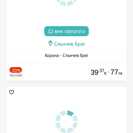
виж офертата
Слънчев Бряг
Корона - Слънчев бряг
-20%
.37
77
39
/
лв.
€
49.08€