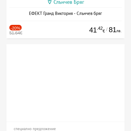
Слънчев Бряг
ЕФЕКТ Гранд Виктория - Слънчев бряг
-20%
.42
81
41
/
лв.
€
51.64€
специално предложение