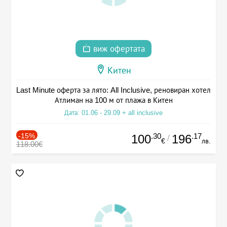
виж офертата
Китен
Last Minute оферта за лято: All Inclusive, реновиран хотел
Атлиман на 100 м от плажа в Китен
Дата: 01.06 - 29.09 + all inclusive
-15%
.30
.17
100
196
/
€
лв.
118.00€