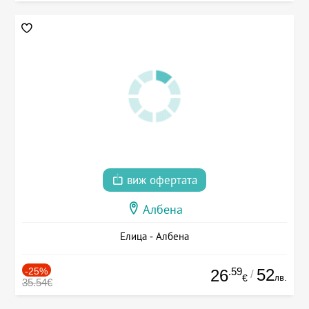
виж офертата
Албена
Елица - Албена
-25%
.59
52
26
/
лв.
€
35.54€