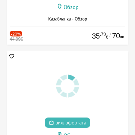
Обзор
Казабланка - Обзор
-20%
.79
70
35
/
лв.
€
44.99€
виж офертата