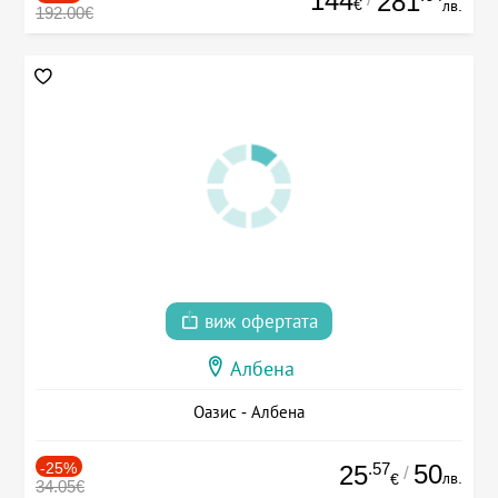
144
281
€
лв.
192.00€
виж офертата
Албена
Оазис - Албена
-25%
.57
50
25
/
лв.
€
34.05€