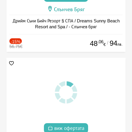
Слънчев Бряг
Дрийм Съни Бийч Резорт § СПА / Dreams Sunny Beach
Resort and Spa / - Слънчев бряг
-15%
.06
94
48
/
лв.
€
56.75€
виж офертата