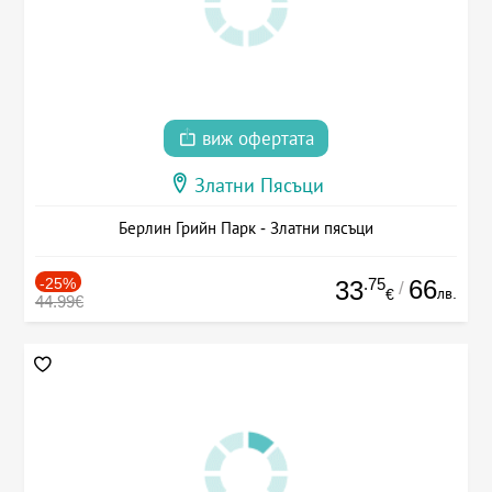
виж офертата
Златни Пясъци
Берлин Грийн Парк - Златни пясъци
-25%
.75
66
33
/
лв.
€
44.99€