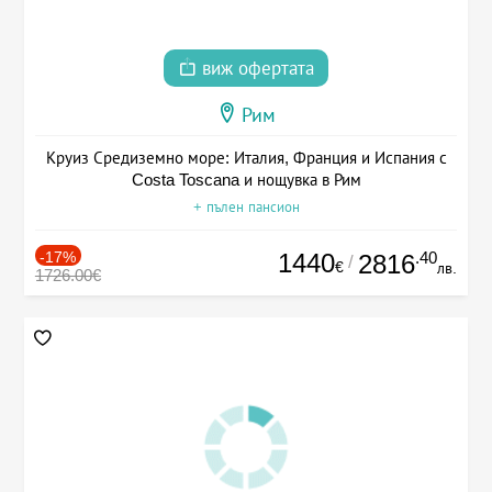
виж офертата
Рим
Круиз Средиземно море: Италия, Франция и Испания с
Costa Toscana и нощувка в Рим
+ пълен пансион
-17%
1440
.40
2816
/
€
лв.
1726.00€