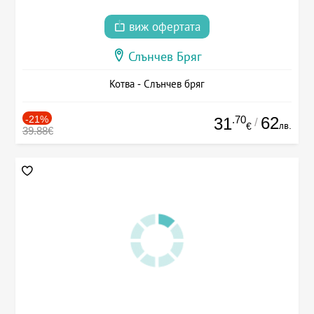
виж офертата
Слънчев Бряг
Котва - Слънчев бряг
-21%
.70
62
31
/
лв.
€
39.88€