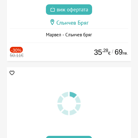
виж офертата
Слънчев Бряг
Марвел - Слънчев бряг
-30%
.28
69
35
/
лв.
€
50.11€