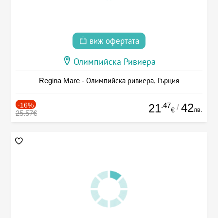
виж офертата
Олимпийска Ривиера
Regina Mare - Олимпийска ривиера, Гърция
-16%
.47
42
21
/
лв.
€
25.57€