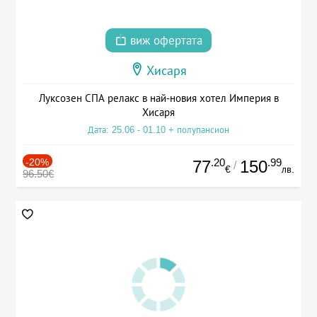
виж офертата
Хисаря
Луксозен СПА релакс в най-новия хотел Империя в
Хисаря
Дата: 25.06 - 01.10 + полупансион
-20%
.20
.99
77
150
/
€
лв.
96.50€