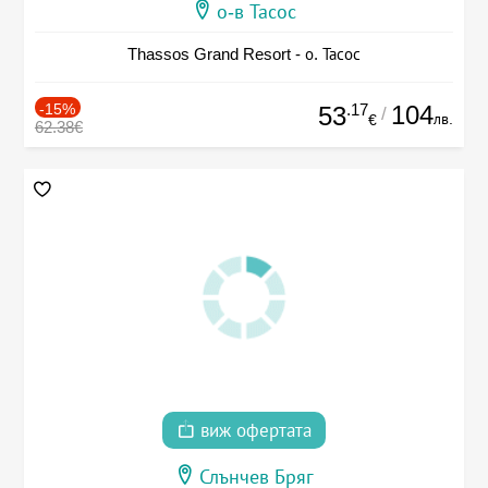
о-в Тасос
Thassos Grand Resort - о. Тасос
-15%
.17
104
53
/
лв.
€
62.38€
виж офертата
Слънчев Бряг