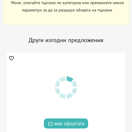
Моля, опитайте търсене по категория или премахнете някои
параметри за да се разшири обхвата на търсене.
Други изгодни предложения
виж офертата