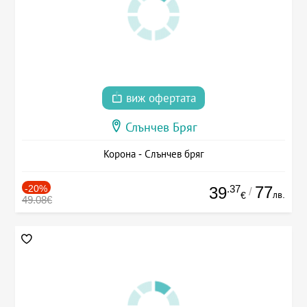
виж офертата
Слънчев Бряг
Корона - Слънчев бряг
-20%
.37
77
39
/
лв.
€
49.08€