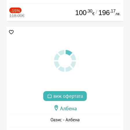
-15%
.30
.17
100
196
/
€
лв.
118.00€
виж офертата
Албена
Оазис - Албена