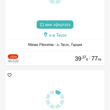
виж офертата
о-в Тасос
Ntinas Filoxenia - о. Тасос, Гърция
-15%
.37
77
39
/
лв.
€
46.53€