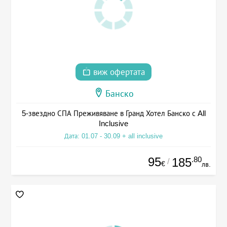
виж офертата
Банско
5-звездно СПА Преживяване в Гранд Хотел Банско с All
Inclusive
Дата: 01.07 - 30.09 + all inclusive
95
.80
185
/
€
лв.