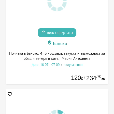
виж офертата
Банско
Почивка в Банско: 4=5 нощувки, закуска и възможност за
обяд и вечеря в хотел Мария Антоанета
Дата: 16.07 - 07.09 + полупансион
120
.70
234
/
€
лв.