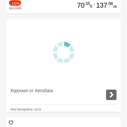
-15%
.55
.98
70
137
/
€
лв.
83.00€
Хороскоп от AstroData
Инсталирайте сега