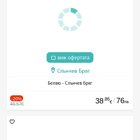
виж офертата
Слънчев Бряг
Белвю - Слънчев бряг
-20%
.86
76
38
/
лв.
€
48.57€