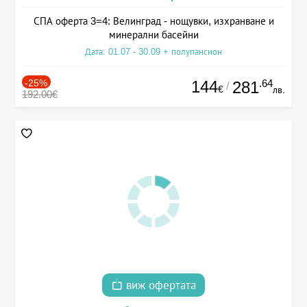
СПА оферта 3=4: Велинград - нощувки, изхранване и
минерални басейни
Дата: 01.07 - 30.09 + полупансион
-25%
144
.64
281
/
€
лв.
192.00€
виж офертата