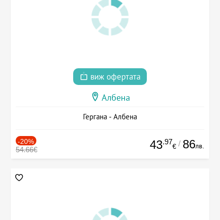
виж офертата
Албена
Гергана - Албена
-20%
.97
86
43
/
лв.
€
54.66€