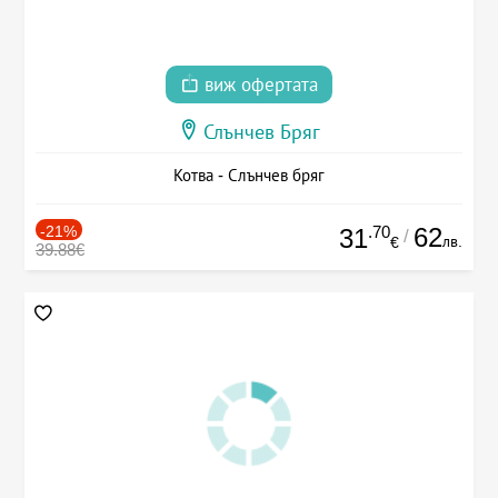
виж офертата
Слънчев Бряг
Котва - Слънчев бряг
-21%
.70
62
31
/
лв.
€
39.88€