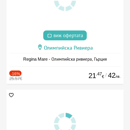
виж офертата
Олимпийска Ривиера
Regina Mare - Олимпийска ривиера, Гърция
-16%
.47
42
21
/
лв.
€
25.57€