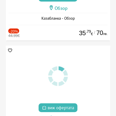
Обзор
Казабланка - Обзор
-20%
.79
70
35
/
лв.
€
44.99€
виж офертата