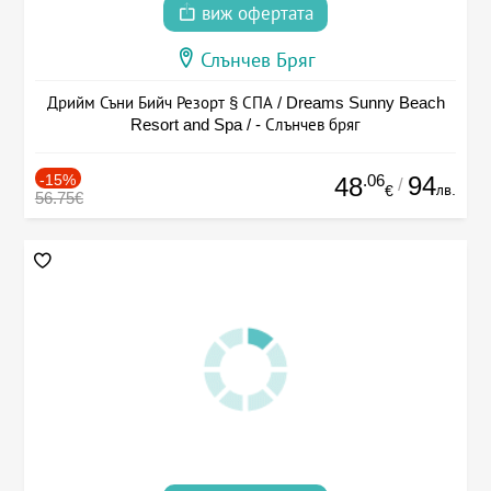
виж офертата
Слънчев Бряг
Дрийм Съни Бийч Резорт § СПА / Dreams Sunny Beach
Resort and Spa / - Слънчев бряг
-15%
.06
94
48
/
лв.
€
56.75€