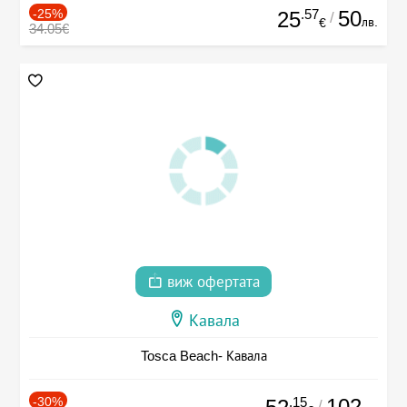
-25%
.57
50
25
/
лв.
€
34.05€
виж офертата
Кавала
Tosca Beach- Кавала
-30%
.15
102
/