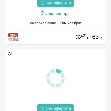
виж офертата
Слънчев Бряг
Империал палас - Слънчев бряг
-25%
.21
63
32
/
лв.
€
42.95€
виж офертата