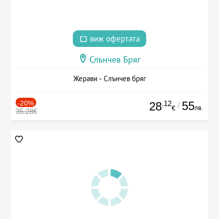
виж офертата
Слънчев Бряг
Жерави - Слънчев бряг
-20%
.12
55
28
/
лв.
€
35.28€