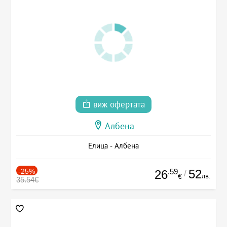
виж офертата
Албена
Елица - Албена
-25%
.59
52
26
/
лв.
€
35.54€