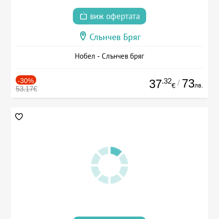
виж офертата
Слънчев Бряг
Нобел - Слънчев бряг
-30%
.32
73
37
/
лв.
€
53.17€