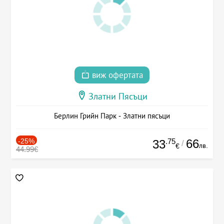
виж офертата
Златни Пясъци
Берлин Грийн Парк - Златни пясъци
-25%
.75
66
33
/
лв.
€
44.99€