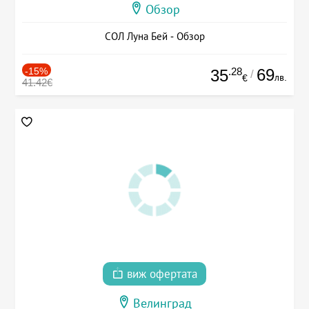
Обзор
СОЛ Луна Бей - Обзор
-15%
.28
69
35
/
лв.
€
41.42€
виж офертата
Велинград