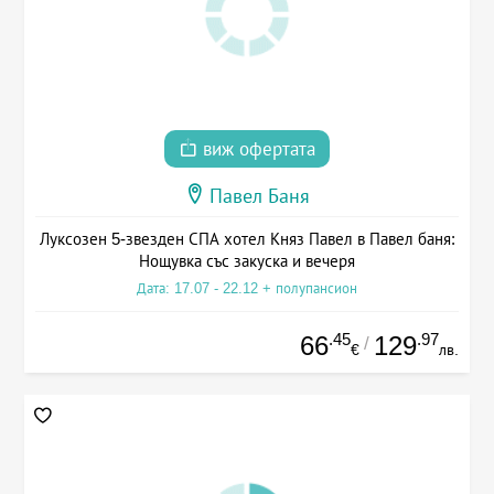
виж офертата
Павел Баня
Луксозен 5-звезден СПА хотел Княз Павел в Павел баня:
Нощувка със закуска и вечеря
Дата: 17.07 - 22.12 + полупансион
.45
.97
66
129
/
€
лв.