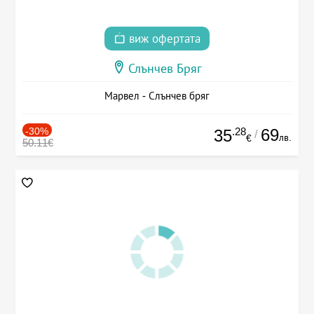
виж офертата
Слънчев Бряг
Марвел - Слънчев бряг
-30%
.28
69
35
/
лв.
€
50.11€