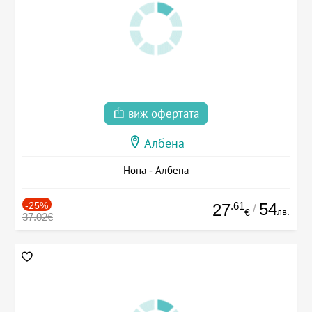
виж офертата
Албена
Нона - Албена
-25%
.61
54
27
/
лв.
€
37.02€