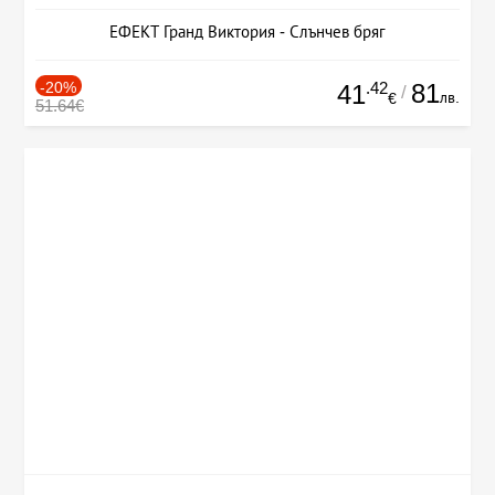
ЕФЕКТ Гранд Виктория - Слънчев бряг
-20%
.42
81
41
/
лв.
€
51.64€