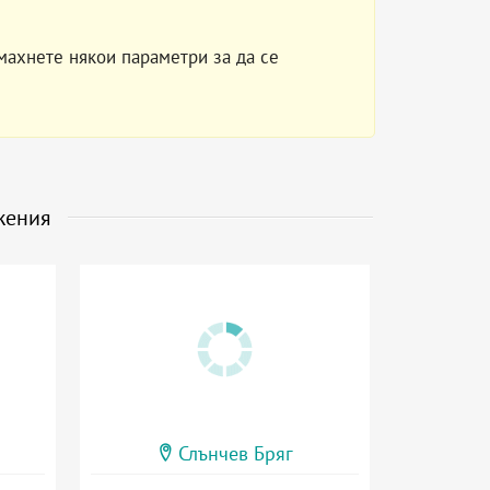
махнете някои параметри за да се
жения
Слънчев Бряг