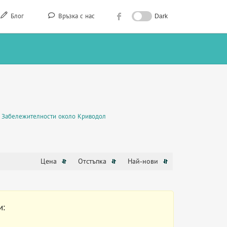
Блог
Връзка с нас
Dark
Забележителности около Криводол
Цена
Отстъпка
Най-нови
и: