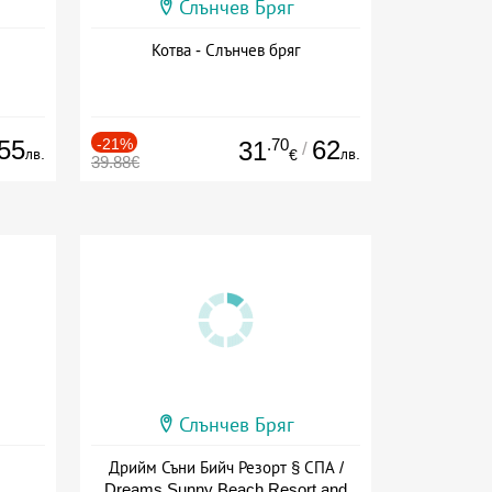
Слънчев Бряг
Котва - Слънчев бряг
55
-21%
.70
62
31
/
лв.
лв.
€
39.88€
Слънчев Бряг
Дрийм Съни Бийч Резорт § СПА /
Dreams Sunny Beach Resort and