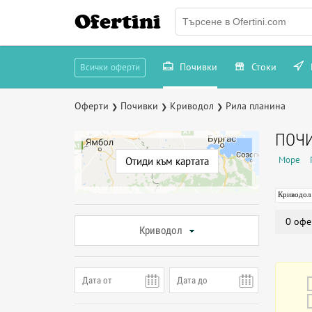
Ofertini
Почивки
Стоки
Всички оферти
Оферти
Почивки
Криводол
Рила планина
❯
❯
❯
ПОЧИ
Море
Отиди към картата
Криводол
0 офе
Криводол