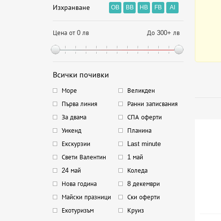
Изхранване
OB
BB
HB
FB
AI
Цена от 0 лв
До 300+ лв
Всички почивки
Море
Великден
Първа линия
Ранни записвания
За двама
СПА оферти
Уикенд
Планина
Екскурзии
Last minute
Свети Валентин
1 май
24 май
Коледа
Нова година
8 декември
Майски празници
Ски оферти
Екотуризъм
Круиз