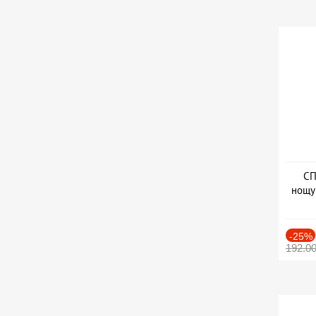
СП
нощу
Дат
-25%
192.0