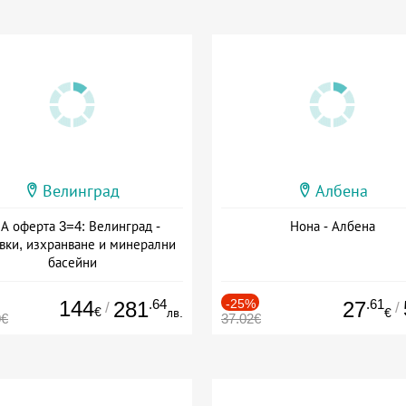
Велинград
Албена
А оферта 3=4: Велинград -
Нона - Албена
вки, изхранване и минерални
басейни
а: 01.07 - 30.09 + полупансион
144
.64
-25%
.61
281
27
/
/
€
лв.
€
0€
37.02€