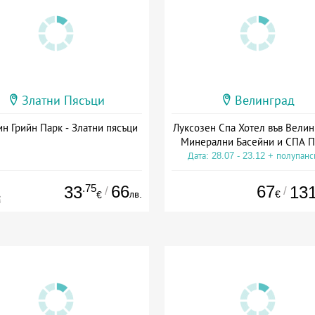
Златни Пясъци
Велинград
н Грийн Парк - Златни пясъци
Луксозен Спа Хотел във Велин
Минерални Басейни и СПА П
Дата: 28.07 - 23.12 + полупан
.75
66
67
33
13
/
/
лв.
€
€
€