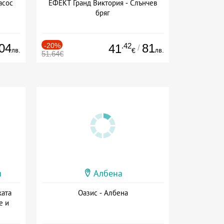
асос
ЕФЕКТ Гранд Виктория - Слънчев
бряг
04
-20%
.42
81
41
/
лв.
лв.
€
51.64€
и
Албена
ката
Оазис - Албена
е и
а