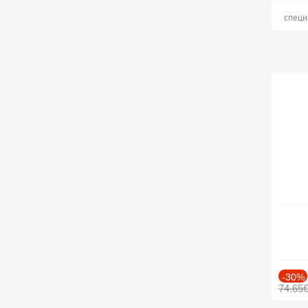
специ
-30%
74.65