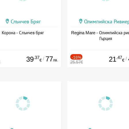
Слънчев Бряг
Олимпийска Ривие
Корона - Слънчев бряг
Regina Mare - Олимпийска ри
Гърция
.37
77
-16%
.47
39
21
/
/
лв.
€
€
€
25.57€