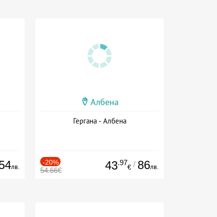
Албена
Гергана - Албена
54
-20%
.97
86
43
/
лв.
лв.
€
54.66€