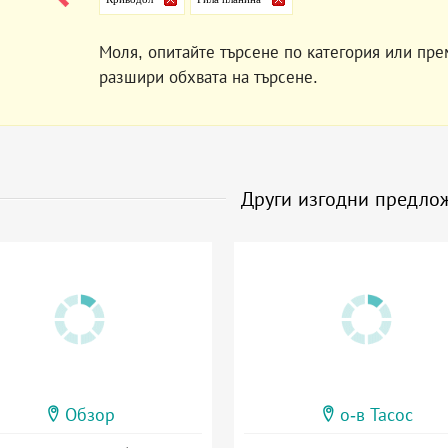
Моля, опитайте търсене по категория или пре
разшири обхвата на търсене.
Други изгодни предло
Обзор
о-в Тасос