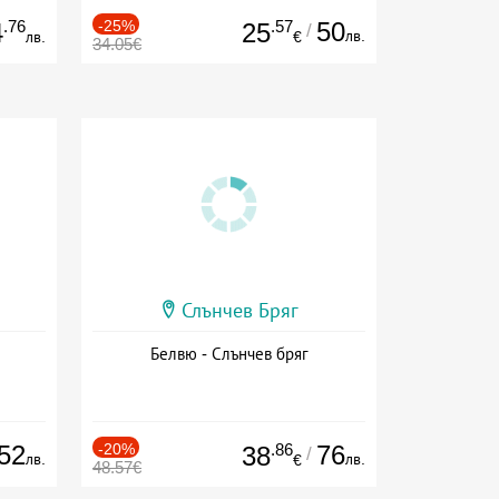
.76
-25%
.57
50
4
25
/
лв.
лв.
€
34.05€
Слънчев Бряг
Белвю - Слънчев бряг
52
-20%
.86
76
38
/
лв.
лв.
€
48.57€