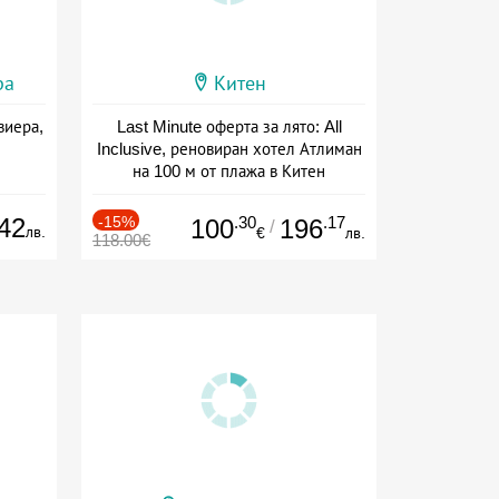
ра
Китен
виера,
Last Minute оферта за лято: All
Inclusive, реновиран хотел Атлиман
на 100 м от плажа в Китен
Дата: 01.06 - 29.09 + all inclusive
42
-15%
.30
.17
100
196
/
лв.
€
лв.
118.00€