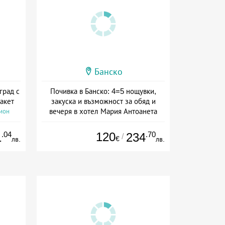
Банско
град с
Почивка в Банско: 4=5 нощувки,
акет
закуска и възможност за обяд и
вечеря в хотел Мария Антоанета
сион
Дата: 16.07 - 07.09 + полупансион
.04
120
.70
1
234
/
€
лв.
лв.