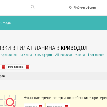
Любими оферти
В града
ВКИ В РИЛА ПЛАНИНА В
КРИВОДОЛ
Първа линия
За двама
СПА оферти
All inclusive
Уикенд
Last minute
Рила планина
рти
Няма намерени оферти по избраните критери
Криводол
Рила планина