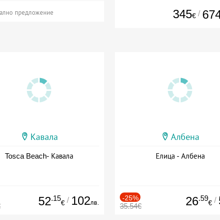
345
67
/
ално предложение
€
Кавала
Албена
Tosca Beach- Кавала
Елица - Албена
.15
102
-25%
.59
52
26
/
/
лв.
€
€
€
35.54€