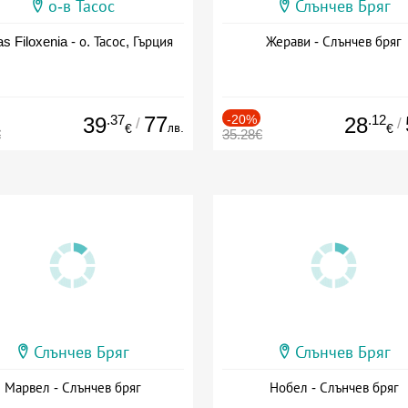
о-в Тасос
Слънчев Бряг
as Filoxenia - о. Тасос, Гърция
Жерави - Слънчев бряг
.37
77
-20%
.12
39
28
/
/
лв.
€
€
€
35.28€
Слънчев Бряг
Слънчев Бряг
Марвел - Слънчев бряг
Нобел - Слънчев бряг