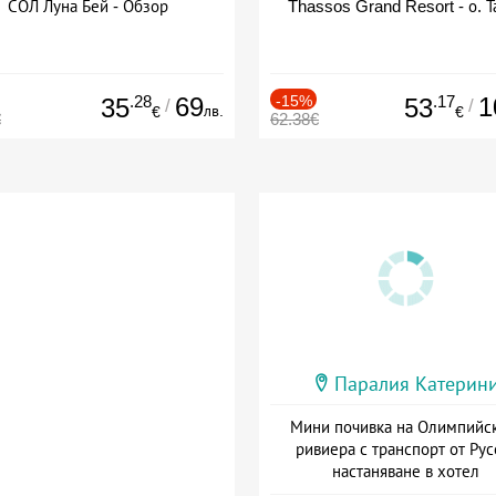
СОЛ Луна Бей - Обзор
Thassos Grand Resort - о. Т
.28
69
-15%
.17
1
35
53
/
/
лв.
€
€
€
62.38€
Паралия Катерин
Мини почивка на Олимпийс
ривиера с транспорт от Рус
настаняване в хотел
Дата: 18.09 - 23.09 + закуск