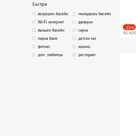
Екстри
вътрешен басейн
минерален басейн
Wi-Fi интернет
джакузи
-15%
външен басейн
сауна
41.42
парна баня
детски кът
фитнес
казино
дом. любимци
ресторант