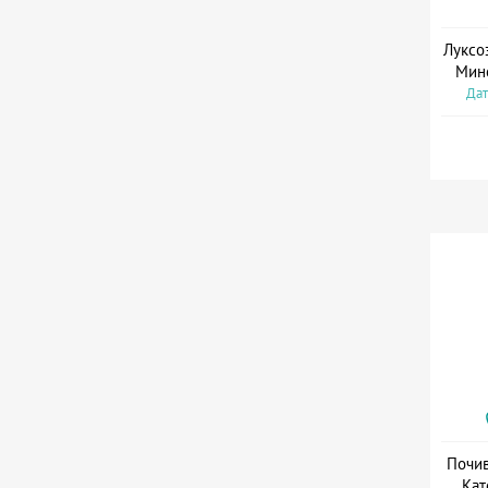
Луксо
Мин
Дат
Почив
Кат