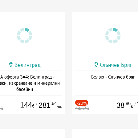
Велинград
Слънчев Бряг
А оферта 3=4: Велинград -
Белвю - Слънчев бряг
вки, изхранване и минерални
басейни
а: 01.07 - 30.09 + полупансион
144
.64
-20%
.86
281
38
/
/
€
лв.
€
0€
48.57€