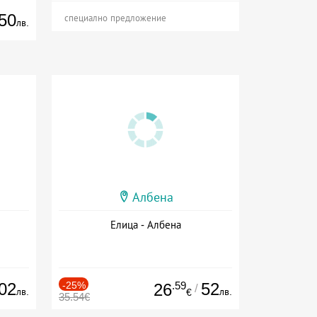
50
специално предложение
лв.
Албена
Елица - Албена
02
-25%
.59
52
26
/
лв.
лв.
€
35.54€