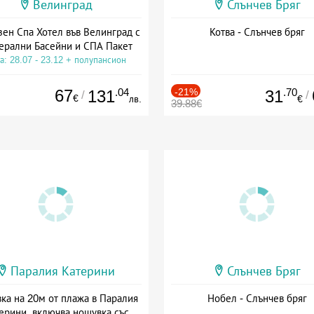
Велинград
Слънчев Бряг
зен Спа Хотел във Велинград с
Котва - Слънчев бряг
ерални Басейни и СПА Пакет
а: 28.07 - 23.12 + полупансион
67
.04
-21%
.70
131
31
/
/
€
лв.
€
39.88€
Паралия Катерини
Слънчев Бряг
ка на 20м от плажа в Паралия
Нобел - Слънчев бряг
ерини, включва нощувка със