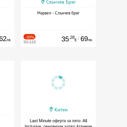
Слънчев Бряг
Марвел - Слънчев бряг
62
-30%
.28
69
35
/
лв.
лв.
€
50.11€
Китен
Last Minute оферта за лято: All
Inclusive, реновиран хотел Атлиман