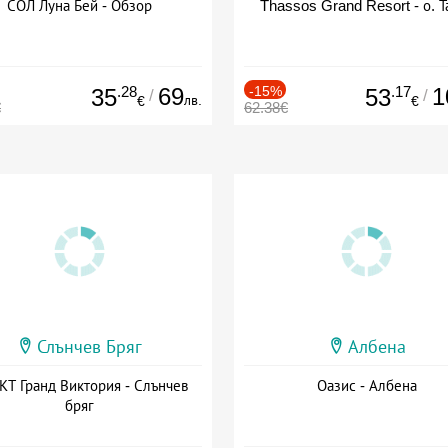
СОЛ Луна Бей - Обзор
Thassos Grand Resort - о. Т
.28
69
-15%
.17
1
35
53
/
/
лв.
€
€
€
62.38€
Слънчев Бряг
Албена
Т Гранд Виктория - Слънчев
Оазис - Албена
бряг