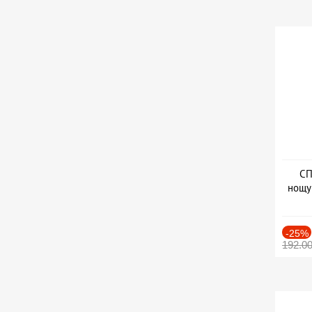
СП
нощу
Дат
-25%
192.0