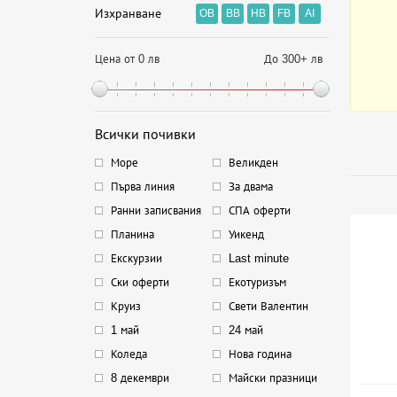
Изхранване
OB
BB
HB
FB
AI
Цена от 0 лв
До 300+ лв
Всички почивки
Море
Великден
Първа линия
За двама
Ранни записвания
СПА оферти
Планина
Уикенд
Екскурзии
Last minute
Ски оферти
Екотуризъм
Круиз
Свети Валентин
1 май
24 май
Коледа
Нова година
8 декември
Майски празници