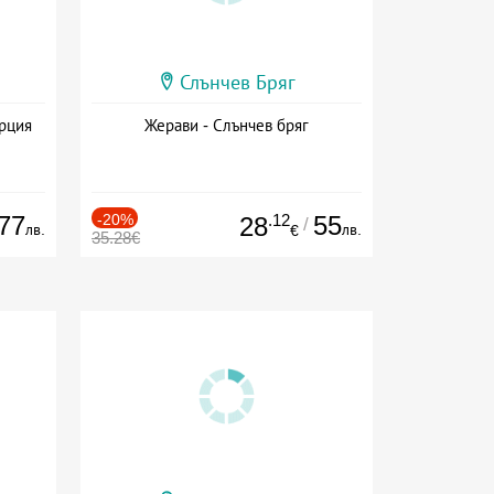
Слънчев Бряг
ърция
Жерави - Слънчев бряг
77
-20%
.12
55
28
/
лв.
лв.
€
35.28€