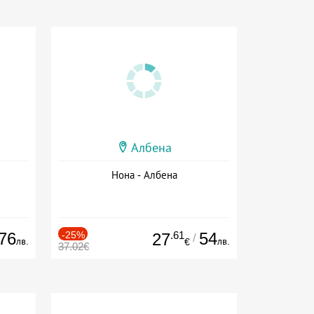
Албена
Нона - Албена
76
-25%
.61
54
27
/
лв.
лв.
€
37.02€