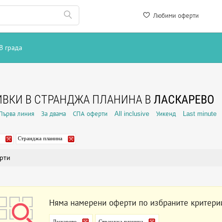
Любими оферти
В града
ВКИ В СТРАНДЖА ПЛАНИНА В
ЛАСКАРЕВО
Първа линия
За двама
СПА оферти
All inclusive
Уикенд
Last minute
Странджа планина
рти
Няма намерени оферти по избраните критери
Ласкарево
Странджа планина