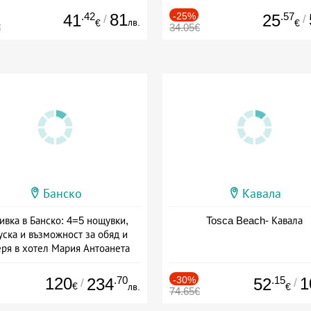
.42
81
-25%
.57
41
25
/
/
лв.
€
€
€
34.05€
Банско
Кавала
ивка в Банско: 4=5 нощувки,
Tosca Beach- Кавала
уска и възможност за обяд и
еря в хотел Мария Антоанета
а: 16.07 - 07.09 + полупансион
120
.70
-30%
.15
1
234
52
/
/
€
лв.
€
74.65€