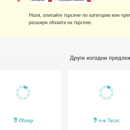
Моля, опитайте търсене по категория или пре
разшири обхвата на търсене.
Други изгодни предло
Обзор
о-в Тасос