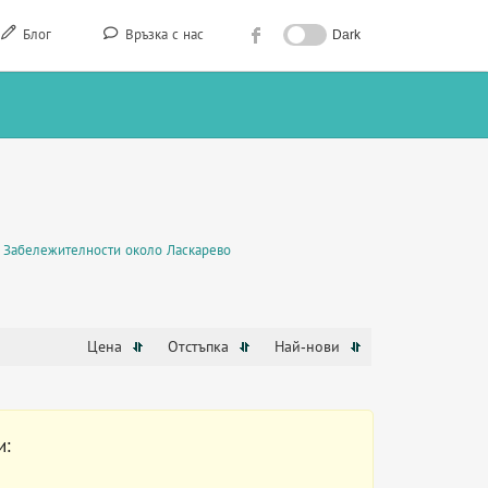
Блог
Връзка с нас
Dark
Забележителности около Ласкарево
Цена
Отстъпка
Най-нови
и: