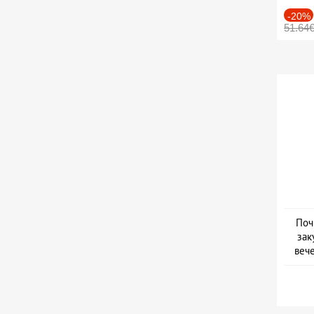
-20%
51.64
Поч
зак
веч
Дат