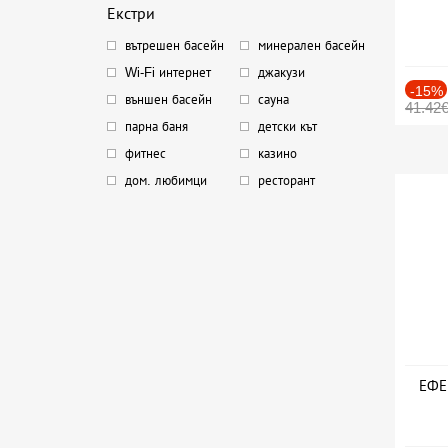
Екстри
вътрешен басейн
минерален басейн
Wi-Fi интернет
джакузи
-15%
външен басейн
сауна
41.42
парна баня
детски кът
фитнес
казино
дом. любимци
ресторант
ЕФЕК