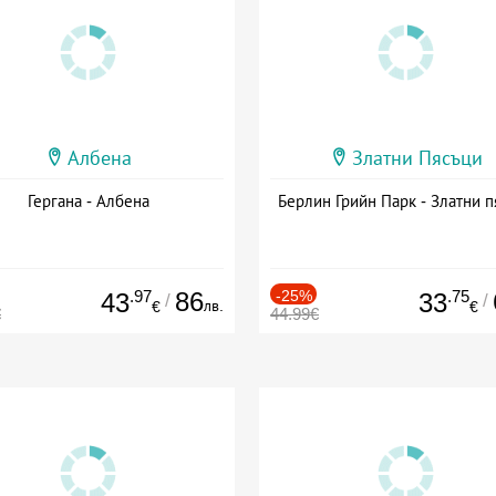
Албена
Златни Пясъци
Гергана - Албена
Берлин Грийн Парк - Златни п
.97
86
-25%
.75
43
33
/
/
лв.
€
€
€
44.99€