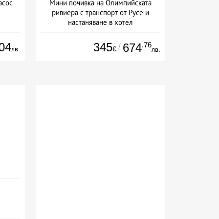
асос
Мини почивка на Олимпийската
ривиера с транспорт от Русе и
настаняване в хотел
Дата: 18.09 - 23.09 + закуска
04
345
.76
674
/
лв.
€
лв.