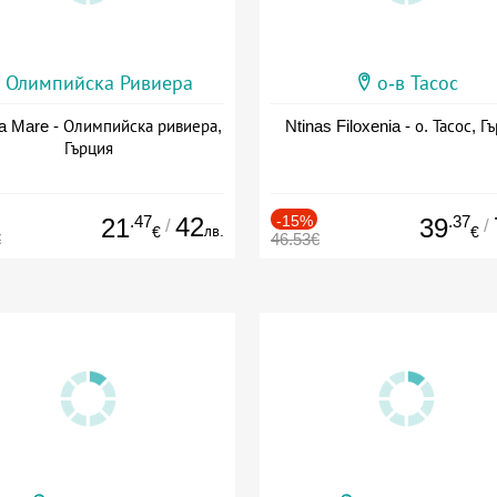
Олимпийска Ривиера
о-в Тасос
a Mare - Олимпийска ривиера,
Ntinas Filoxenia - о. Тасос, Г
Гърция
.47
42
-15%
.37
21
39
/
/
лв.
€
€
€
46.53€