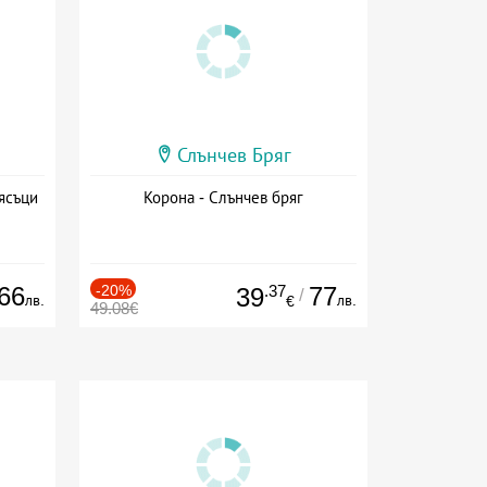
Слънчев Бряг
ясъци
Корона - Слънчев бряг
66
-20%
.37
77
39
/
лв.
лв.
€
49.08€