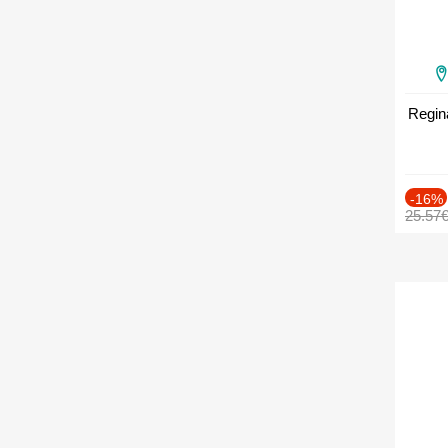
Regin
-16%
25.57