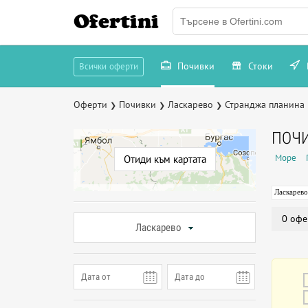
Ofertini
Почивки
Стоки
Всички оферти
Оферти
Почивки
Ласкарево
Странджа планина
❯
❯
❯
ПОЧИ
Море
Отиди към картата
Ласкарево
0 офе
Ласкарево