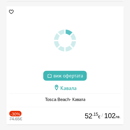
виж офертата
Кавала
Tosca Beach- Кавала
-30%
.15
102
52
/
лв.
€
74.65€