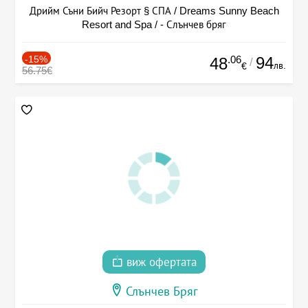
Дрийм Съни Бийч Резорт § СПА / Dreams Sunny Beach
Resort and Spa / - Слънчев бряг
-15%
.06
94
48
/
лв.
€
56.75€
виж офертата
Слънчев Бряг