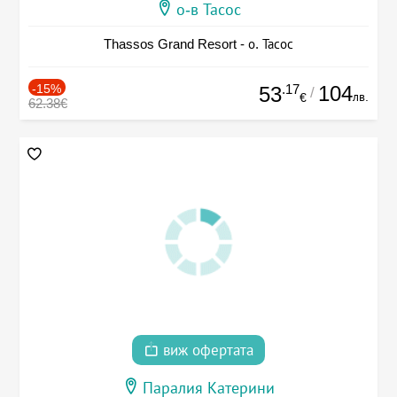
о-в Тасос
Thassos Grand Resort - о. Тасос
-15%
.17
104
53
/
лв.
€
62.38€
виж офертата
Паралия Катерини