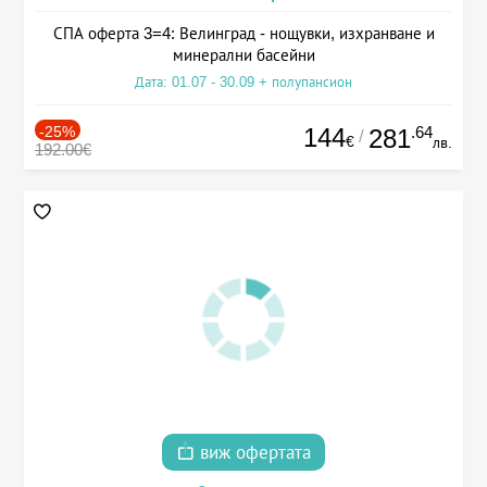
СПА оферта 3=4: Велинград - нощувки, изхранване и
минерални басейни
Дата: 01.07 - 30.09 + полупансион
-25%
144
.64
281
/
€
лв.
192.00€
виж офертата