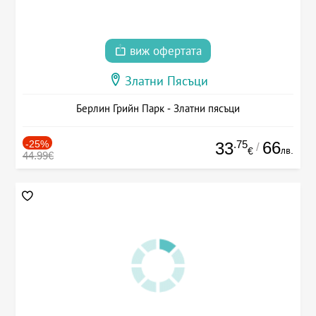
виж офертата
Златни Пясъци
Берлин Грийн Парк - Златни пясъци
-25%
.75
66
33
/
лв.
€
44.99€