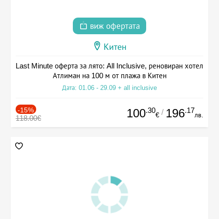
виж офертата
Китен
Last Minute оферта за лято: All Inclusive, реновиран хотел
Атлиман на 100 м от плажа в Китен
Дата: 01.06 - 29.09 + all inclusive
-15%
.30
.17
100
196
/
€
лв.
118.00€