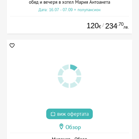
обяд и вечеря в хотел Мария Антоанета
Дата: 16.07 - 07.09 + полупансион
120
.70
234
/
€
лв.
виж офертата
Обзор