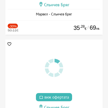
Слънчев Бряг
Марвел - Слънчев бряг
-30%
.28
69
35
/
лв.
€
50.11€
виж офертата
Слънчев Бряг