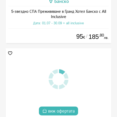
Банско
5-звездно СПА Преживяване в Гранд Хотел Банско с All
Inclusive
Дата: 01.07 - 30.09 + all inclusive
95
.80
185
/
€
лв.
виж офертата