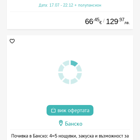
Дата: 17.07 - 22.12 + полупансион
.45
.97
66
129
/
€
лв.
виж офертата
Банско
Почивка в Банско: 4=5 нощувки, закуска и възможност за