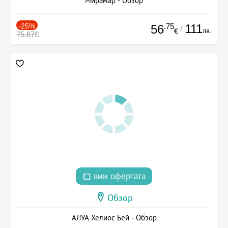
Мирамар - Обзор
-25%
.75
111
56
/
лв.
€
75.67€
виж офертата
Обзор
АЛУА Хелиос Бей - Обзор