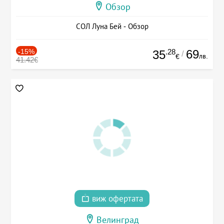
Обзор
СОЛ Луна Бей - Обзор
-15%
.28
69
35
/
лв.
€
41.42€
виж офертата
Велинград