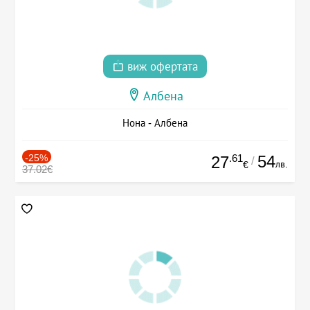
виж офертата
Албена
Нона - Албена
-25%
.61
54
27
/
лв.
€
37.02€