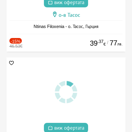
виж офертата
о-в Тасос
Ntinas Filoxenia - о. Тасос, Гърция
-15%
.37
77
39
/
лв.
€
46.53€
виж офертата