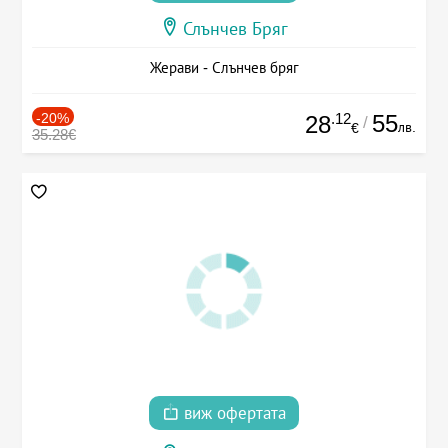
Слънчев Бряг
Жерави - Слънчев бряг
-20%
.12
55
28
/
лв.
€
35.28€
виж офертата