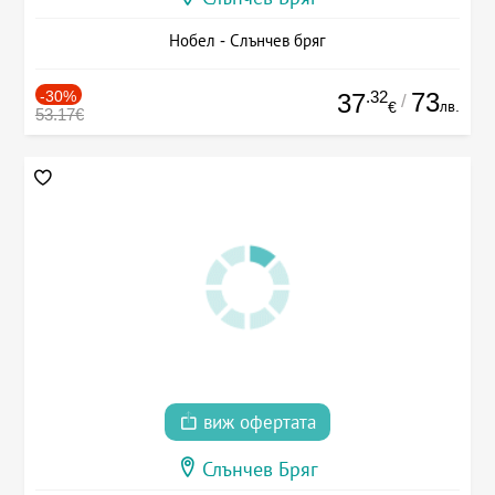
Нобел - Слънчев бряг
-30%
.32
73
37
/
лв.
€
53.17€
виж офертата
Слънчев Бряг