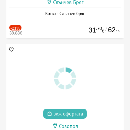
Слънчев Бряг
Котва - Слънчев бряг
-21%
.70
62
31
/
лв.
€
39.88€
виж офертата
Созопол