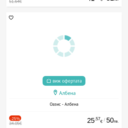
51.64€
виж офертата
Албена
Оазис - Албена
-25%
.57
50
25
/
лв.
€
34.05€