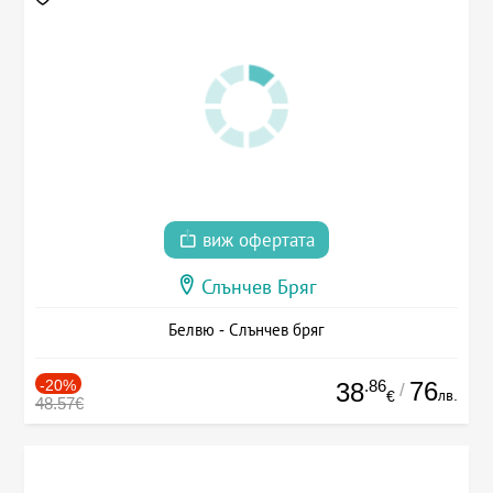
виж офертата
Слънчев Бряг
Белвю - Слънчев бряг
-20%
.86
76
38
/
лв.
€
48.57€