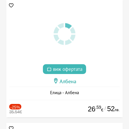
виж офертата
Албена
Елица - Албена
-25%
.59
52
26
/
лв.
€
35.54€