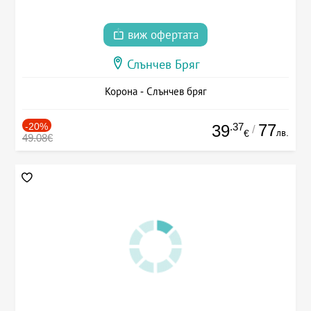
виж офертата
Слънчев Бряг
Корона - Слънчев бряг
-20%
.37
77
39
/
лв.
€
49.08€