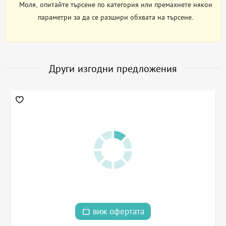
Моля, опитайте търсене по категория или премахнете някои
параметри за да се разшири обхвата на търсене.
Други изгодни предложения
виж офертата