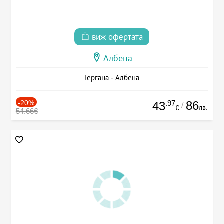
виж офертата
Албена
Гергана - Албена
-20%
.97
86
43
/
лв.
€
54.66€