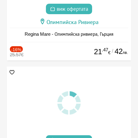
виж офертата
Олимпийска Ривиера
Regina Mare - Олимпийска ривиера, Гърция
-16%
.47
42
21
/
лв.
€
25.57€