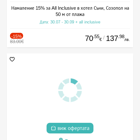
Намаление 15% за All Inclusive в хотел Съни, Созопол на
50 м от плажа
Дата: 30.07 - 30.09 + all inclusive
-15%
.55
.98
70
137
/
€
лв.
83.00€
виж офертата