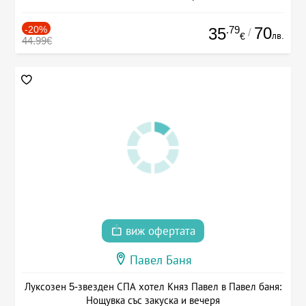
-20%
.79
70
35
/
лв.
€
44.99€
виж офертата
Павел Баня
Луксозен 5-звезден СПА хотел Княз Павел в Павел баня:
Нощувка със закуска и вечеря