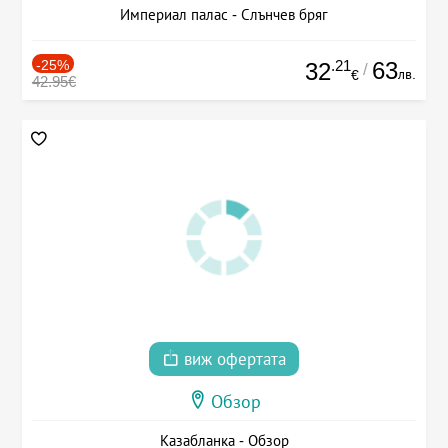
Империал палас - Слънчев бряг
-25%
.21
63
32
/
лв.
€
42.95€
виж офертата
Обзор
Казабланка - Обзор