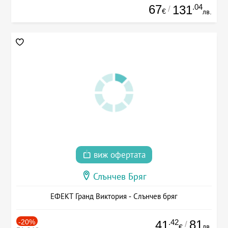
67
.04
131
/
€
лв.
виж офертата
Слънчев Бряг
ЕФЕКТ Гранд Виктория - Слънчев бряг
-20%
.42
81
41
/
лв.
€