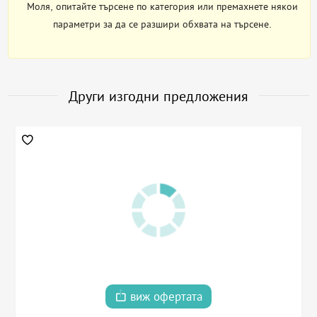
Моля, опитайте търсене по категория или премахнете някои
параметри за да се разшири обхвата на търсене.
Други изгодни предложения
виж офертата