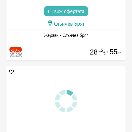
виж офертата
Слънчев Бряг
Жерави - Слънчев бряг
-20%
.12
55
28
/
лв.
€
35.28€