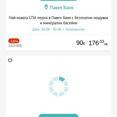
Павел Баня
Най-новата СПА перла в Павел баня с безплатни нощувки
и минерални басейни
Дата: 04.08 - 30.09 + полупансион
-18%
90
.03
176
/
€
лв.
110.00€