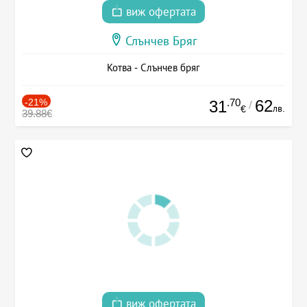
виж офертата
Слънчев Бряг
Котва - Слънчев бряг
-21%
.70
62
31
/
лв.
€
39.88€
виж офертата