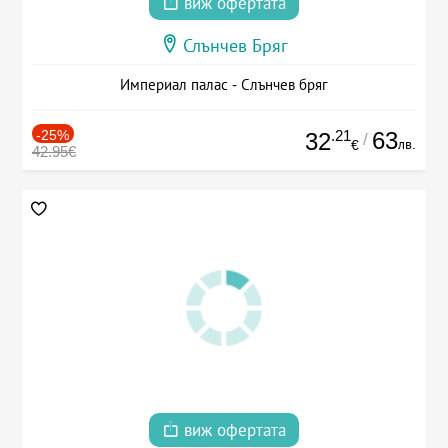
виж офертата
Слънчев Бряг
Империал палас - Слънчев бряг
-25%
.21
63
32
/
лв.
€
42.95€
виж офертата