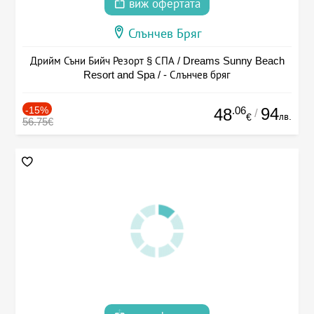
виж офертата
Слънчев Бряг
Дрийм Съни Бийч Резорт § СПА / Dreams Sunny Beach
Resort and Spa / - Слънчев бряг
-15%
.06
94
48
/
лв.
€
56.75€