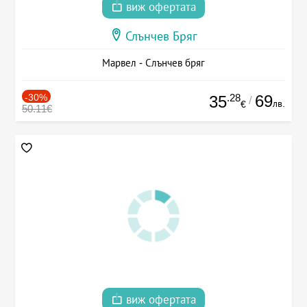
виж офертата
Слънчев Бряг
Марвел - Слънчев бряг
-30%
.28
69
35
/
лв.
€
50.11€
виж офертата