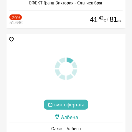
ЕФЕКТ Гранд Виктория - Слънчев бряг
-20%
.42
81
41
/
лв.
€
51.64€
виж офертата
Албена
Оазис - Албена