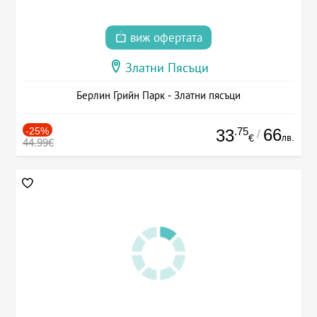
виж офертата
Златни Пясъци
Берлин Грийн Парк - Златни пясъци
-25%
.75
66
33
/
лв.
€
44.99€