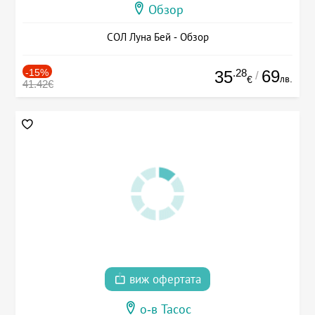
Обзор
СОЛ Луна Бей - Обзор
-15%
.28
69
35
/
лв.
€
41.42€
виж офертата
о-в Тасос