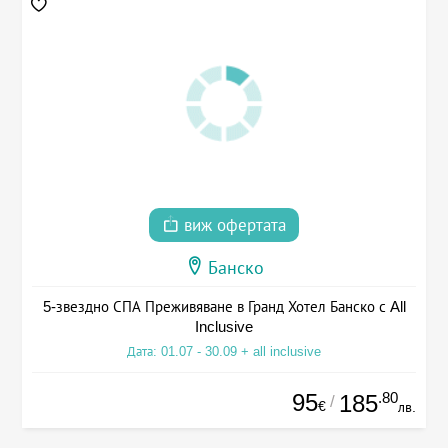
виж офертата
Банско
5-звездно СПА Преживяване в Гранд Хотел Банско с All
Inclusive
Дата: 01.07 - 30.09 + all inclusive
95
.80
185
/
€
лв.