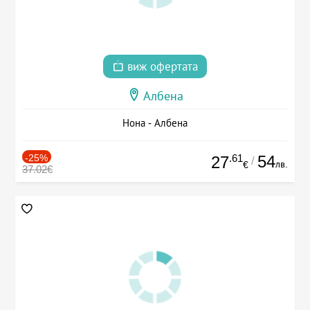
виж офертата
Албена
Нона - Албена
-25%
.61
54
27
/
лв.
€
37.02€