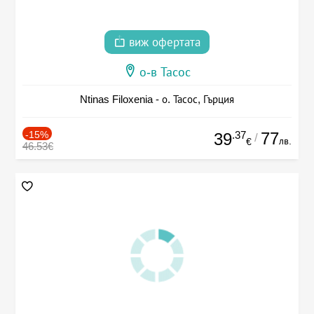
виж офертата
о-в Тасос
Ntinas Filoxenia - о. Тасос, Гърция
-15%
.37
77
39
/
лв.
€
46.53€