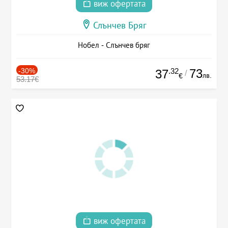
виж офертата
Слънчев Бряг
Нобел - Слънчев бряг
-30%
.32
73
37
/
лв.
€
53.17€
виж офертата