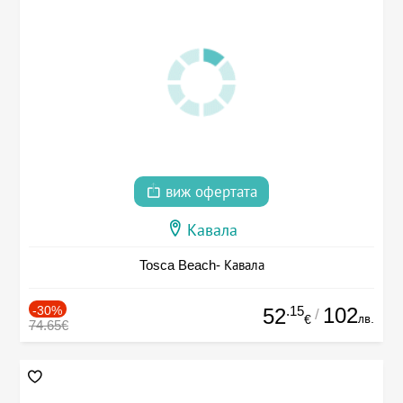
виж офертата
Кавала
Tosca Beach- Кавала
-30%
.15
102
52
/
лв.
€
74.65€