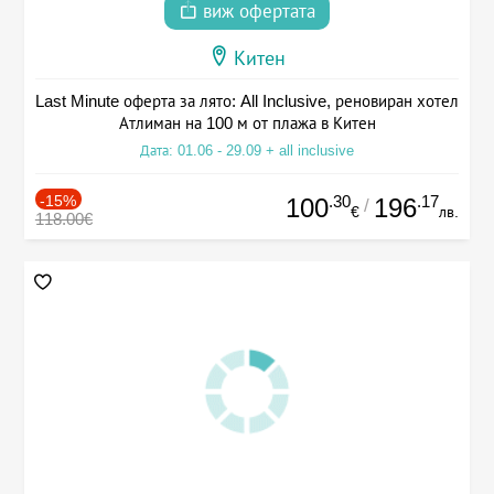
виж офертата
Китен
Last Minute оферта за лято: All Inclusive, реновиран хотел
Атлиман на 100 м от плажа в Китен
Дата: 01.06 - 29.09 + all inclusive
-15%
.30
.17
100
196
/
€
лв.
118.00€