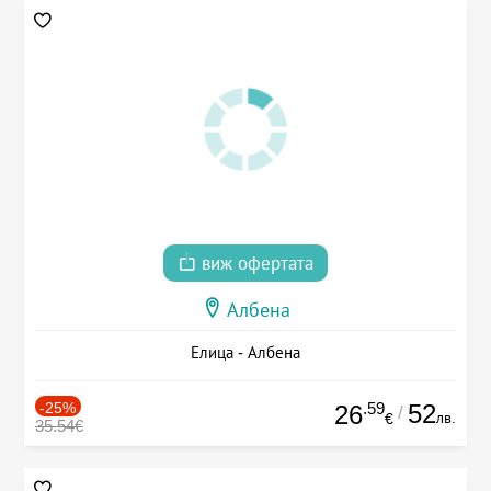
виж офертата
Албена
Елица - Албена
-25%
.59
52
26
/
лв.
€
35.54€