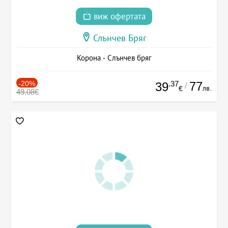
виж офертата
Слънчев Бряг
Корона - Слънчев бряг
-20%
.37
77
39
/
лв.
€
49.08€