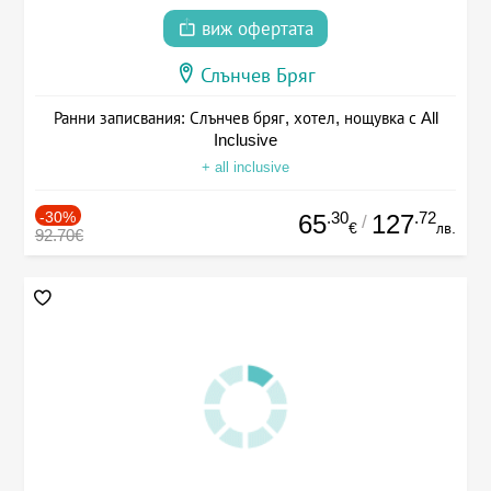
виж офертата
Слънчев Бряг
Ранни записвания: Слънчев бряг, хотел, нощувка с All
Inclusive
+ all inclusive
-30%
.30
.72
65
127
/
€
лв.
92.70€