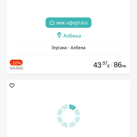
виж офертата
Албена
Гергана - Албена
-20%
.97
86
43
/
лв.
€
54.66€