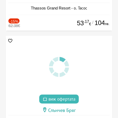
Thassos Grand Resort - о. Тасос
-15%
.17
104
53
/
лв.
€
62.38€
виж офертата
Слънчев Бряг