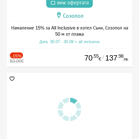
виж офертата
Созопол
Намаление 15% за All Inclusive в хотел Съни, Созопол на
50 м от плажа
Дата: 30.07 - 30.09 + all inclusive
-15%
.55
.98
70
137
/
€
лв.
83.00€