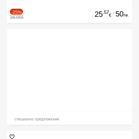
-25%
.57
50
25
/
лв.
€
34.05€
специално предложение