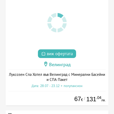
виж офертата
Велинград
Луксозен Спа Хотел във Велинград с Минерални Басейни
и СПА Пакет
Дата: 28.07 - 23.12 + полупансион
67
.04
131
/
€
лв.