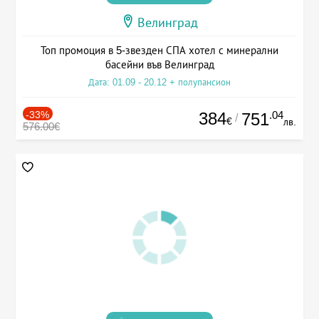
Велинград
Топ промоция в 5-звезден СПА хотел с минерални
басейни във Велинград
Дата: 01.09 - 20.12 + полупансион
-33%
384
.04
751
/
€
лв.
576.00€