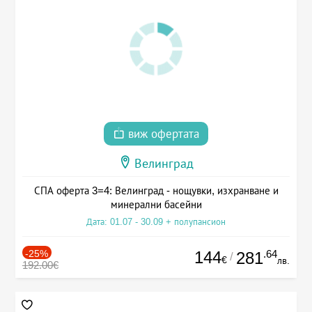
виж офертата
Велинград
СПА оферта 3=4: Велинград - нощувки, изхранване и
минерални басейни
Дата: 01.07 - 30.09 + полупансион
-25%
144
.64
281
/
€
лв.
192.00€