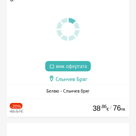
виж офертата
Слънчев Бряг
Белвю - Слънчев бряг
-20%
.86
76
38
/
лв.
€
48.57€