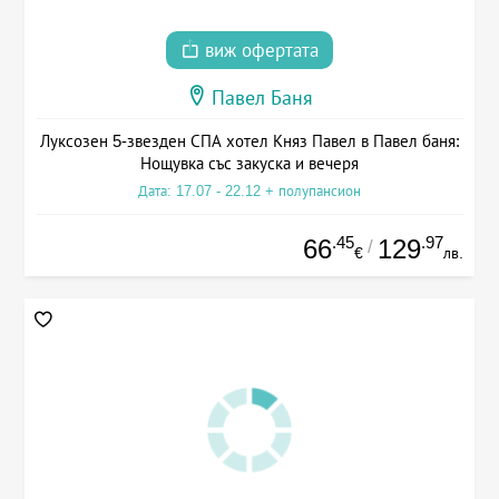
виж офертата
Павел Баня
Луксозен 5-звезден СПА хотел Княз Павел в Павел баня:
Нощувка със закуска и вечеря
Дата: 17.07 - 22.12 + полупансион
.45
.97
66
129
/
€
лв.