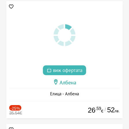
виж офертата
Албена
Елица - Албена
-25%
.59
52
26
/
лв.
€
35.54€