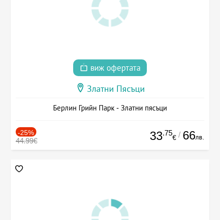
виж офертата
Златни Пясъци
Берлин Грийн Парк - Златни пясъци
-25%
.75
66
33
/
лв.
€
44.99€