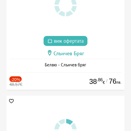
виж офертата
Слънчев Бряг
Белвю - Слънчев бряг
-20%
.86
76
38
/
лв.
€
48.57€