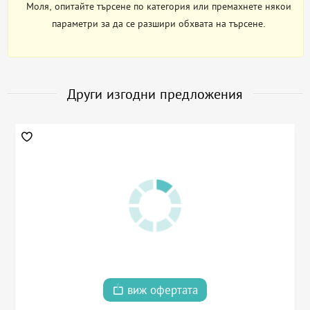
Моля, опитайте търсене по категория или премахнете някои
параметри за да се разшири обхвата на търсене.
Други изгодни предложения
виж офертата