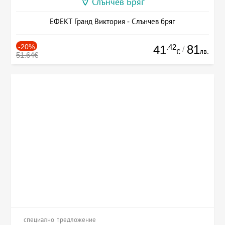
Слънчев Бряг
ЕФЕКТ Гранд Виктория - Слънчев бряг
-20%
.42
81
41
/
лв.
€
51.64€
специално предложение