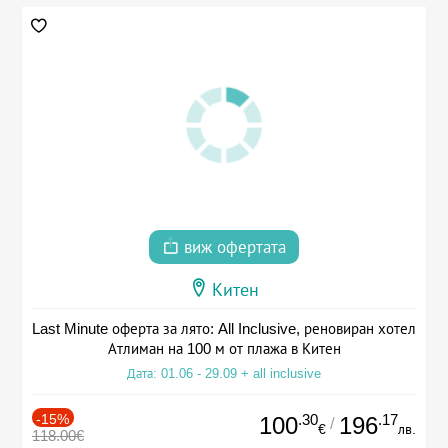
виж офертата
Китен
Last Minute оферта за лято: All Inclusive, реновиран хотел
Атлиман на 100 м от плажа в Китен
Дата: 01.06 - 29.09 + all inclusive
-15%
.30
.17
100
196
/
€
лв.
118.00€