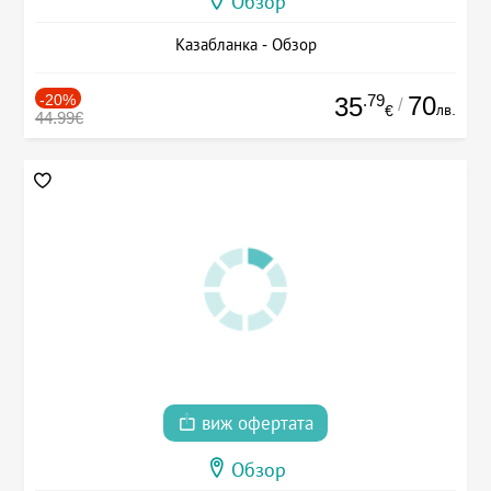
Обзор
Казабланка - Обзор
-20%
.79
70
35
/
лв.
€
44.99€
виж офертата
Обзор