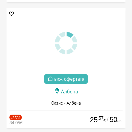
виж офертата
Албена
Оазис - Албена
-25%
.57
50
25
/
лв.
€
34.05€