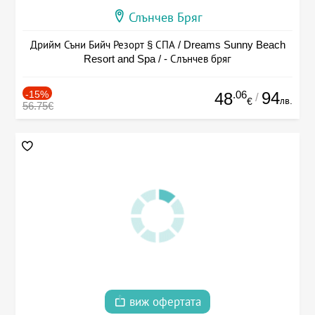
Слънчев Бряг
Дрийм Съни Бийч Резорт § СПА / Dreams Sunny Beach
Resort and Spa / - Слънчев бряг
-15%
.06
94
48
/
лв.
€
56.75€
виж офертата