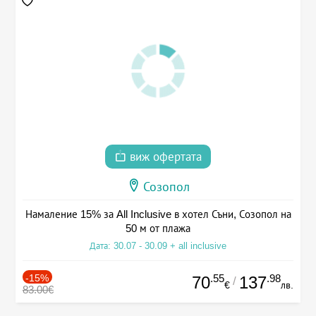
виж офертата
Созопол
Намаление 15% за All Inclusive в хотел Съни, Созопол на
50 м от плажа
Дата: 30.07 - 30.09 + all inclusive
-15%
.55
.98
70
137
/
€
лв.
83.00€