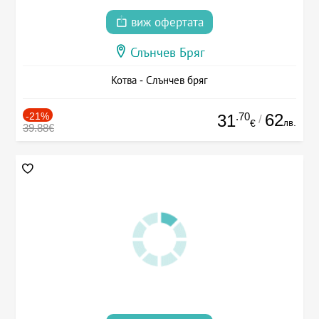
виж офертата
Слънчев Бряг
Котва - Слънчев бряг
-21%
.70
62
31
/
лв.
€
39.88€