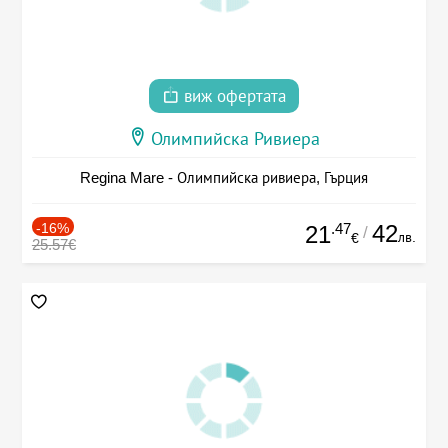
виж офертата
Олимпийска Ривиера
Regina Mare - Олимпийска ривиера, Гърция
-16%
.47
42
21
/
лв.
€
25.57€