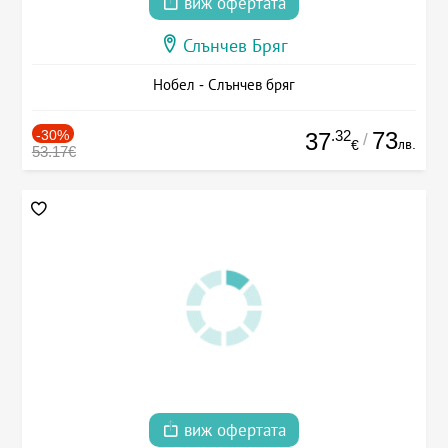
виж офертата
Слънчев Бряг
Нобел - Слънчев бряг
-30%
.32
73
37
/
лв.
€
53.17€
виж офертата