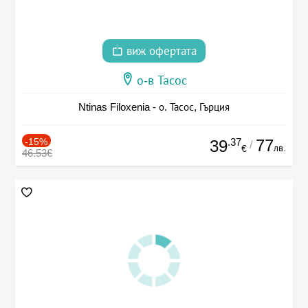
виж офертата
о-в Тасос
Ntinas Filoxenia - о. Тасос, Гърция
-15%
.37
77
39
/
лв.
€
46.53€