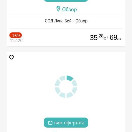
Обзор
СОЛ Луна Бей - Обзор
-15%
.28
69
35
/
лв.
€
41.42€
виж офертата