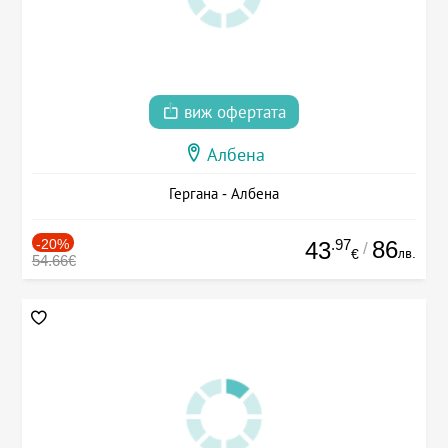
виж офертата
Албена
Гергана - Албена
-20%
.97
86
43
/
лв.
€
54.66€