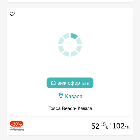
виж офертата
Кавала
Tosca Beach- Кавала
-30%
.15
102
52
/
лв.
€
74.65€