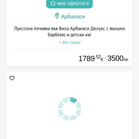
виж офертата
Арбанаси
Луксозна почивка във Вила Арбанаси Делукс с външно
барбекю и детски кът
+ без храна
.52
3500
1789
/
лв.
€