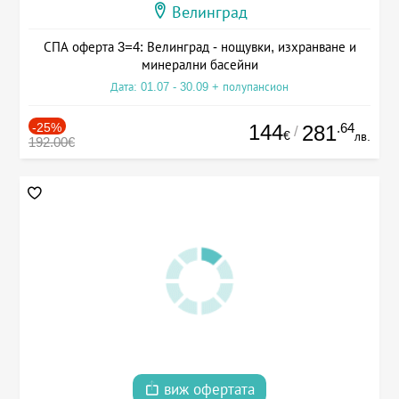
Велинград
СПА оферта 3=4: Велинград - нощувки, изхранване и
минерални басейни
Дата: 01.07 - 30.09 + полупансион
-25%
144
.64
281
/
€
лв.
192.00€
виж офертата