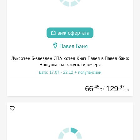
виж офертата
Павел Баня
Луксозен 5-звезден СПА хотел Княз Павел в Павел баня:
Нощувка със закуска и вечеря
Дата: 17.07 - 22.12 + полупансион
.45
.97
66
129
/
€
лв.