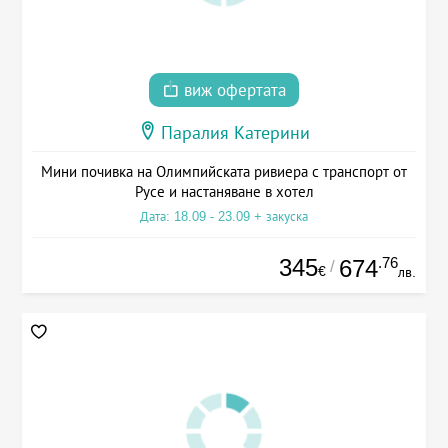
виж офертата
Паралия Катерини
Мини почивка на Олимпийската ривиера с транспорт от
Русе и настаняване в хотел
Дата: 18.09 - 23.09 + закуска
345
.76
674
/
€
лв.