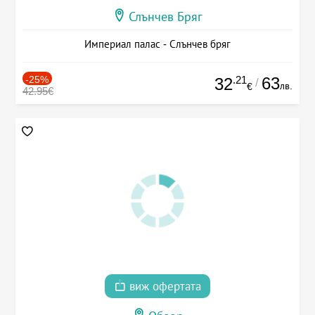
Слънчев Бряг
Империал палас - Слънчев бряг
-25%
.21
63
32
/
лв.
€
42.95€
виж офертата