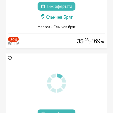
виж офертата
Слънчев Бряг
Марвел - Слънчев бряг
-30%
.28
69
35
/
лв.
€
50.11€