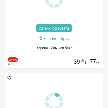
виж офертата
Слънчев Бряг
Корона - Слънчев бряг
-20%
.37
77
39
/
лв.
€
49.08€