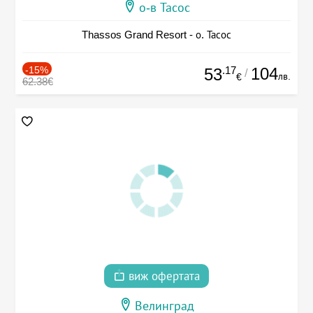
о-в Тасос
Thassos Grand Resort - о. Тасос
-15%
.17
104
53
/
лв.
€
62.38€
виж офертата
Велинград