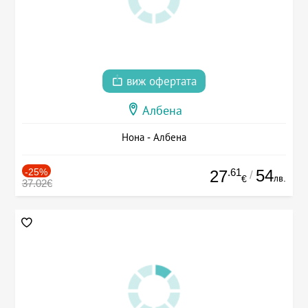
виж офертата
Албена
Нона - Албена
-25%
.61
54
27
/
лв.
€
37.02€