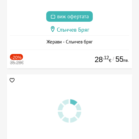
виж офертата
Слънчев Бряг
Жерави - Слънчев бряг
-20%
.12
55
28
/
лв.
€
35.28€