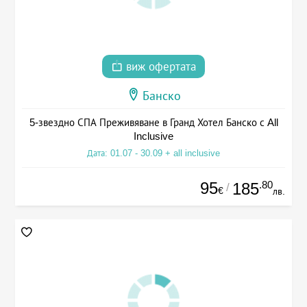
виж офертата
Банско
5-звездно СПА Преживяване в Гранд Хотел Банско с All
Inclusive
Дата: 01.07 - 30.09 + all inclusive
95
.80
185
/
€
лв.