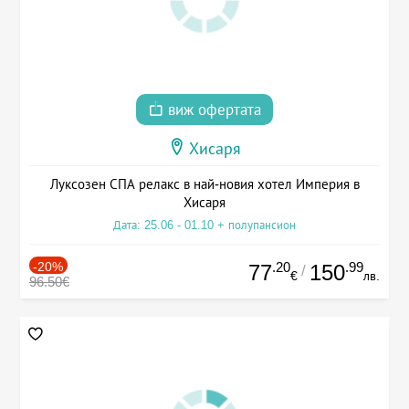
виж офертата
Хисаря
Луксозен СПА релакс в най-новия хотел Империя в
Хисаря
Дата: 25.06 - 01.10 + полупансион
-20%
.20
.99
77
150
/
€
лв.
96.50€