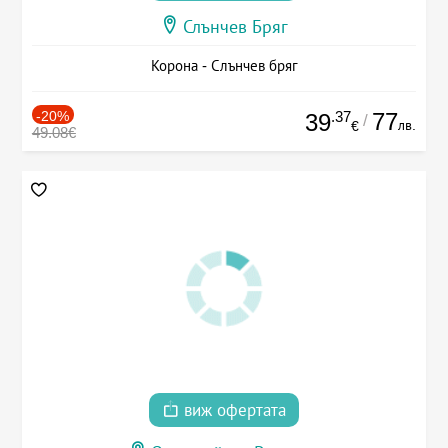
Слънчев Бряг
Корона - Слънчев бряг
-20%
.37
77
39
/
лв.
€
49.08€
виж офертата