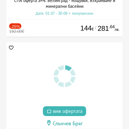
СПА оферта 3=4: Велинград - нощувки, изхранване и
минерални басейни
Дата: 01.07 - 30.09 + полупансион
-25%
144
.64
281
/
€
лв.
192.00€
виж офертата
Слънчев Бряг