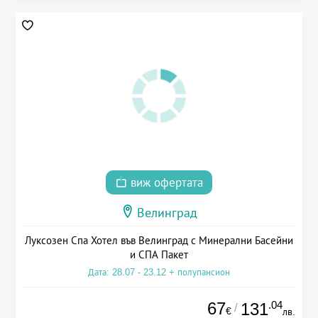
виж офертата
Велинград
Луксозен Спа Хотел във Велинград с Минерални Басейни
и СПА Пакет
Дата: 28.07 - 23.12 + полупансион
67
.04
131
/
€
лв.