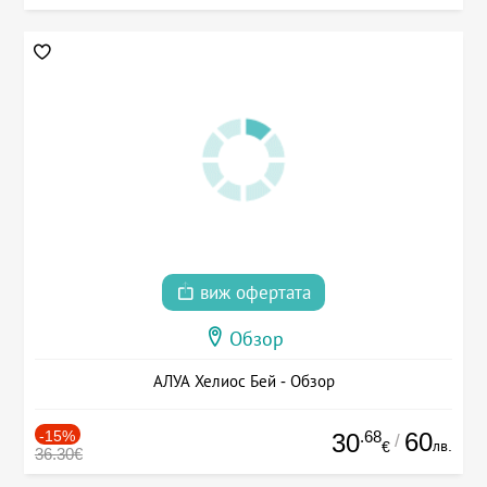
виж офертата
Обзор
АЛУА Хелиос Бей - Обзор
-15%
.68
60
30
/
лв.
€
36.30€