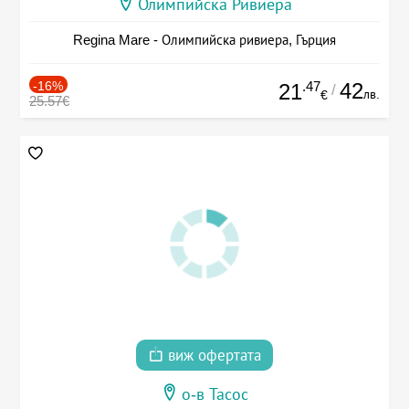
Олимпийска Ривиера
Regina Mare - Олимпийска ривиера, Гърция
-16%
.47
42
21
/
лв.
€
25.57€
виж офертата
о-в Тасос