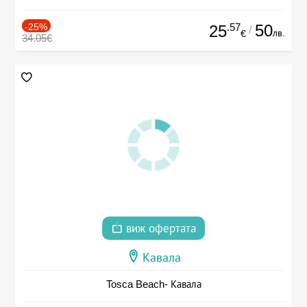
-25%
.57
50
25
/
лв.
€
34.05€
виж офертата
Кавала
Tosca Beach- Кавала