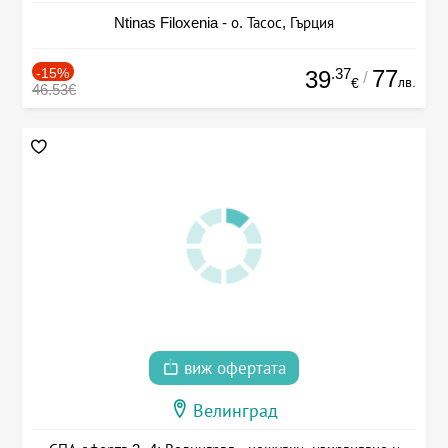
Ntinas Filoxenia - о. Тасос, Гърция
-15%
.37
77
39
/
лв.
€
46.53€
виж офертата
Велинград