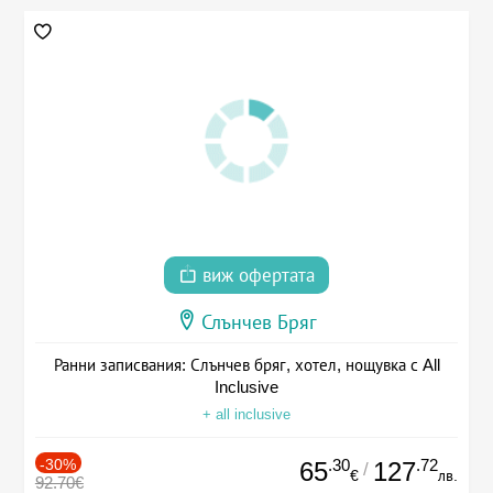
виж офертата
Слънчев Бряг
Ранни записвания: Слънчев бряг, хотел, нощувка с All
Inclusive
+ all inclusive
-30%
.30
.72
65
127
/
€
лв.
92.70€