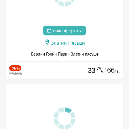
виж офертата
Златни Пясъци
Берлин Грийн Парк - Златни пясъци
-25%
.75
66
33
/
лв.
€
44.99€