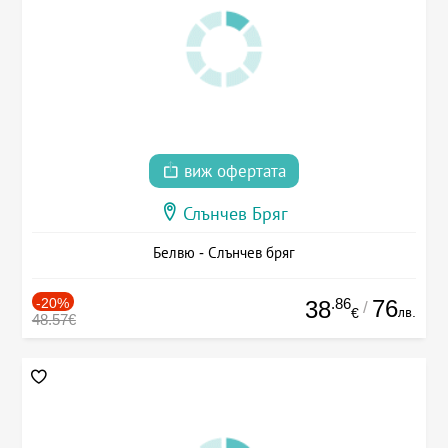
виж офертата
Слънчев Бряг
Белвю - Слънчев бряг
-20%
.86
76
38
/
лв.
€
48.57€