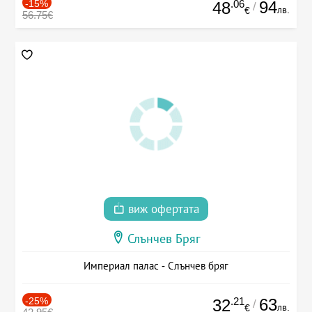
-15%
.06
94
48
/
лв.
€
56.75€
виж офертата
Слънчев Бряг
Империал палас - Слънчев бряг
-25%
.21
63
32
/
лв.
€