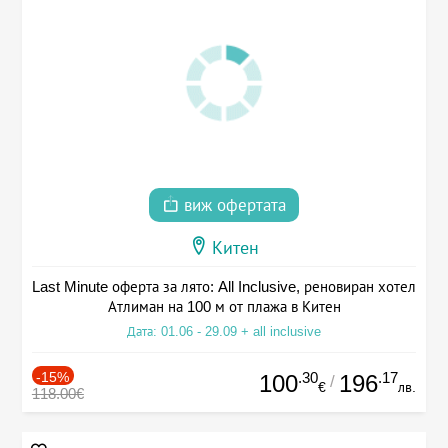
виж офертата
Китен
Last Minute оферта за лято: All Inclusive, реновиран хотел
Атлиман на 100 м от плажа в Китен
Дата: 01.06 - 29.09 + all inclusive
-15%
.30
.17
100
196
/
€
лв.
118.00€