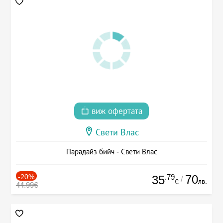
виж офертата
Свети Влас
Парадайз бийч - Свети Влас
-20%
.79
70
35
/
лв.
€
44.99€