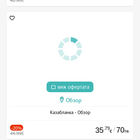
42.95€
виж офертата
Обзор
Казабланка - Обзор
-20%
.79
70
35
/
лв.
€
44.99€