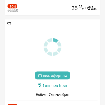
-30%
.28
69
35
/
лв.
€
50.11€
виж офертата
Слънчев Бряг
Нобел - Слънчев бряг