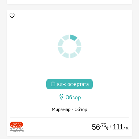
виж офертата
Обзор
Мирамар - Обзор
-25%
.75
111
56
/
лв.
€
75.67€