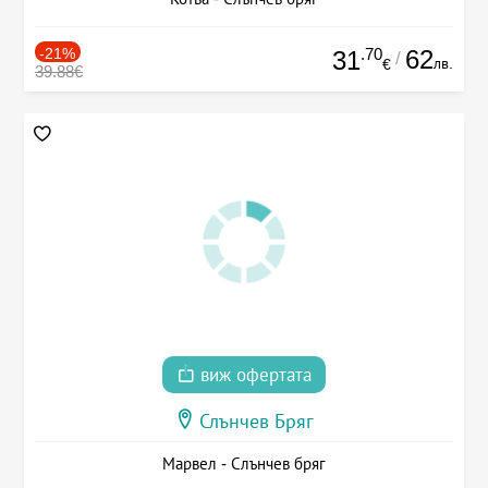
-21%
.70
62
31
/
лв.
€
39.88€
виж офертата
Слънчев Бряг
Марвел - Слънчев бряг