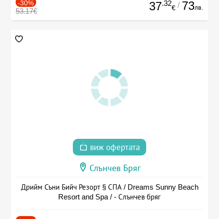
-30%
.32
73
37
/
лв.
€
53.17€
виж офертата
Слънчев Бряг
Дрийм Съни Бийч Резорт § СПА / Dreams Sunny Beach
Resort and Spa / - Слънчев бряг