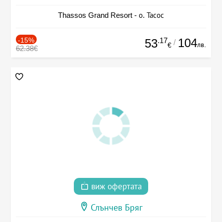
Thassos Grand Resort - о. Тасос
-15%
.17
104
53
/
лв.
€
62.38€
виж офертата
Слънчев Бряг