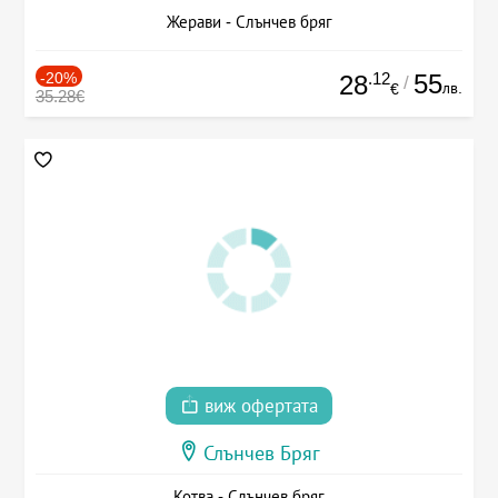
Жерави - Слънчев бряг
-20%
.12
55
28
/
лв.
€
35.28€
виж офертата
Слънчев Бряг
Котва - Слънчев бряг