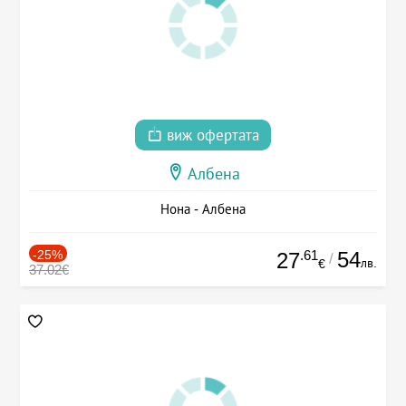
виж офертата
Албена
Нона - Албена
-25%
.61
54
27
/
лв.
€
37.02€