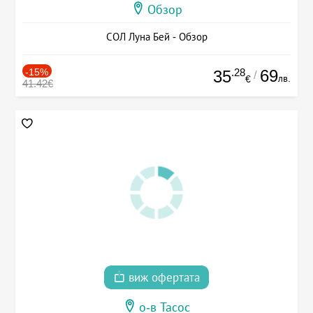
Обзор
СОЛ Луна Бей - Обзор
-15%
.28
69
35
/
лв.
€
41.42€
виж офертата
о-в Тасос