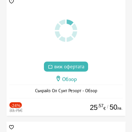
виж офертата
Обзор
Сънрайз Ол Суит Резорт - Обзор
-24%
.57
50
25
/
лв.
€
33.75€