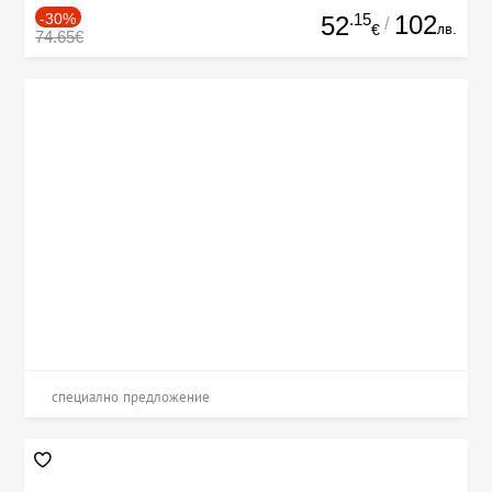
-30%
.15
102
52
/
лв.
€
74.65€
специално предложение