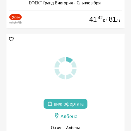
ЕФЕКТ Гранд Виктория - Слънчев бряг
-20%
.42
81
41
/
лв.
€
51.64€
виж офертата
Албена
Оазис - Албена