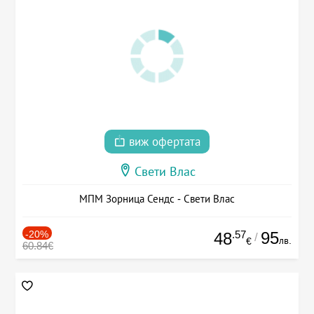
виж офертата
Свети Влас
МПМ Зорница Сендс - Свети Влас
-20%
.57
95
48
/
лв.
€
60.84€