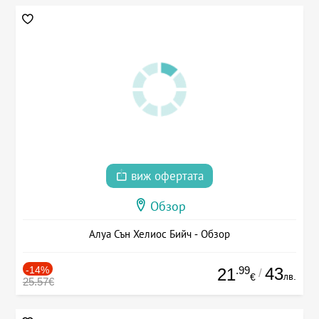
виж офертата
Обзор
Алуа Сън Хелиос Бийч - Обзор
-14%
.99
43
21
/
лв.
€
25.57€