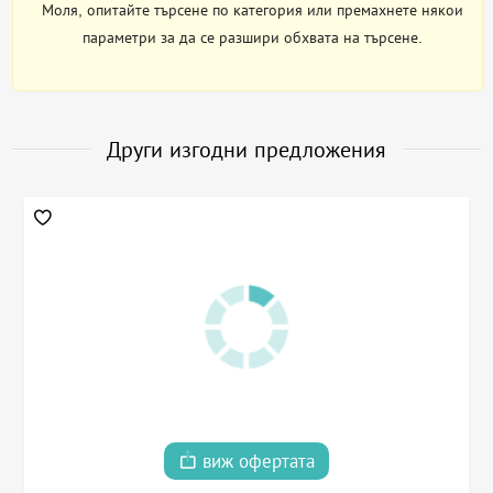
Моля, опитайте търсене по категория или премахнете някои
параметри за да се разшири обхвата на търсене.
Други изгодни предложения
виж офертата