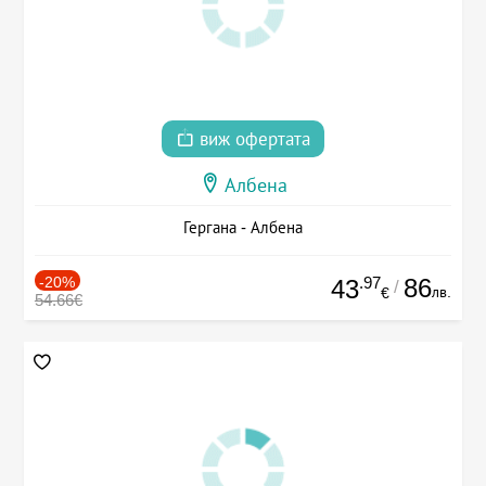
виж офертата
Албена
Гергана - Албена
-20%
.97
86
43
/
лв.
€
54.66€