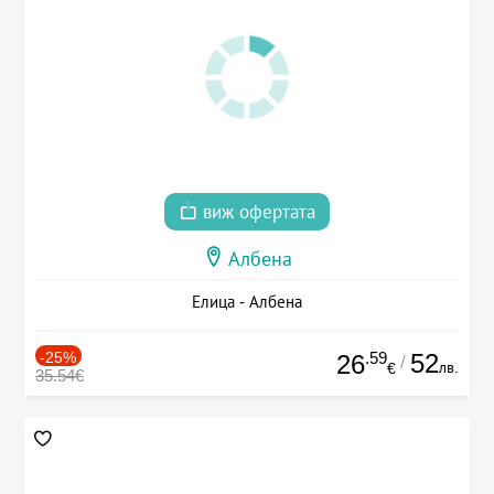
виж офертата
Албена
Елица - Албена
-25%
.59
52
26
/
лв.
€
35.54€