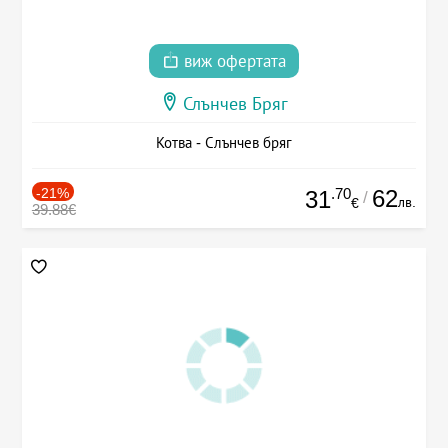
виж офертата
Слънчев Бряг
Котва - Слънчев бряг
-21%
.70
62
31
/
лв.
€
39.88€