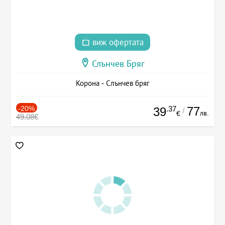
виж офертата
Слънчев Бряг
Корона - Слънчев бряг
-20%
.37
77
39
/
лв.
€
49.08€