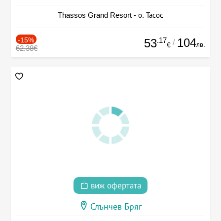
Thassos Grand Resort - о. Тасос
-15%
.17
104
53
/
лв.
€
62.38€
виж офертата
Слънчев Бряг