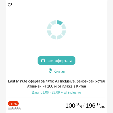
виж офертата
Китен
Last Minute оферта за лято: All Inclusive, реновиран хотел
Атлиман на 100 м от плажа в Китен
Дата: 01.06 - 29.09 + all inclusive
-15%
.30
.17
100
196
/
€
лв.
118.00€