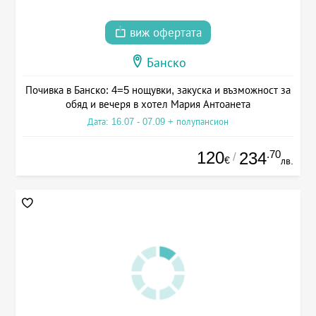
виж офертата
Банско
Почивка в Банско: 4=5 нощувки, закуска и възможност за
обяд и вечеря в хотел Мария Антоанета
Дата: 16.07 - 07.09 + полупансион
120
.70
234
/
€
лв.