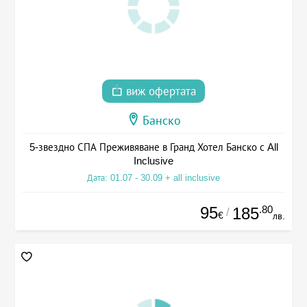
виж офертата
Банско
5-звездно СПА Преживяване в Гранд Хотел Банско с All
Inclusive
Дата: 01.07 - 30.09 + all inclusive
95
.80
185
/
€
лв.