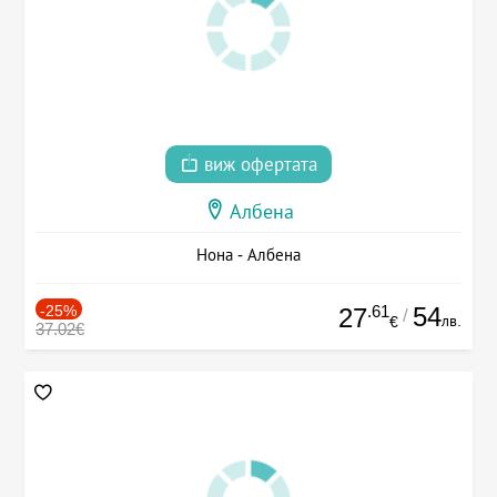
виж офертата
Албена
Нона - Албена
-25%
.61
54
27
/
лв.
€
37.02€