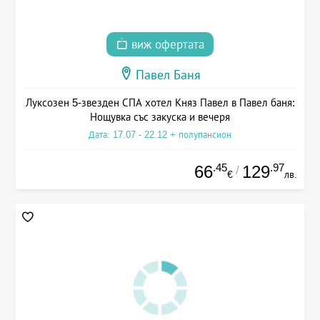
виж офертата
Павел Баня
Луксозен 5-звезден СПА хотел Княз Павел в Павел баня:
Нощувка със закуска и вечеря
Дата: 17.07 - 22.12 + полупансион
.45
.97
66
129
/
€
лв.