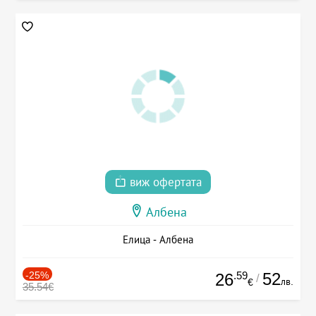
виж офертата
Албена
Елица - Албена
-25%
.59
52
26
/
лв.
€
35.54€