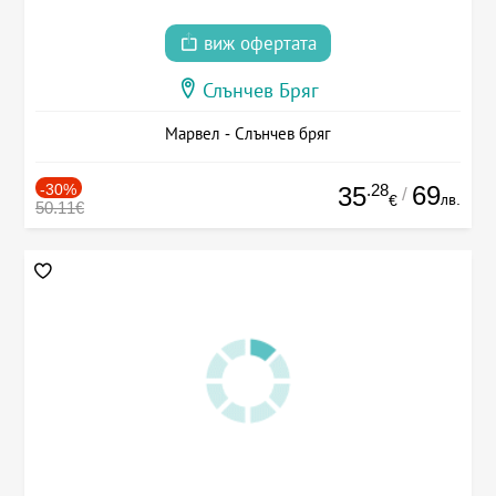
виж офертата
Слънчев Бряг
Марвел - Слънчев бряг
-30%
.28
69
35
/
лв.
€
50.11€