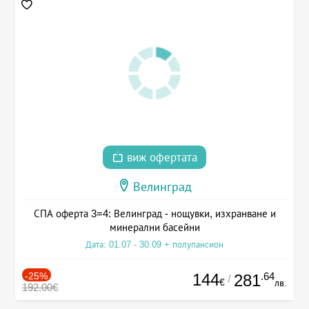
виж офертата
Велинград
СПА оферта 3=4: Велинград - нощувки, изхранване и
минерални басейни
Дата: 01.07 - 30.09 + полупансион
-25%
144
.64
281
/
€
лв.
192.00€