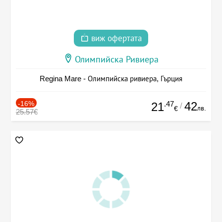
виж офертата
Олимпийска Ривиера
Regina Mare - Олимпийска ривиера, Гърция
-16%
.47
42
21
/
лв.
€
25.57€