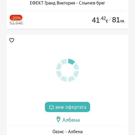
ЕФЕКТ Гранд Виктория - Слънчев бряг
-20%
.42
81
41
/
лв.
€
51.64€
виж офертата
Албена
Оазис - Албена