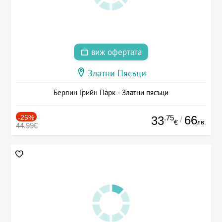
виж офертата
Златни Пясъци
Берлин Грийн Парк - Златни пясъци
-25%
.75
66
33
/
лв.
€
44.99€