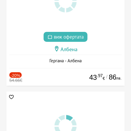
виж офертата
Албена
Гергана - Албена
-20%
.97
86
43
/
лв.
€
54.66€