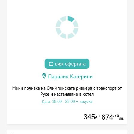
виж офертата
Паралия Катерини
Мини почивка на Олимпийската ривиера с транспорт от
Русе и настаняване в хотел
Дата: 18.09 - 23.09 + закуска
345
.76
674
/
€
лв.