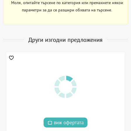
Моля, опитайте търсене по категория или премахнете някои
параметри за да се разшири обхвата на търсене.
Други изгодни предложения
виж офертата