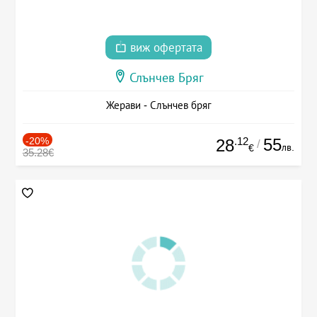
виж офертата
Слънчев Бряг
Жерави - Слънчев бряг
-20%
.12
55
28
/
лв.
€
35.28€