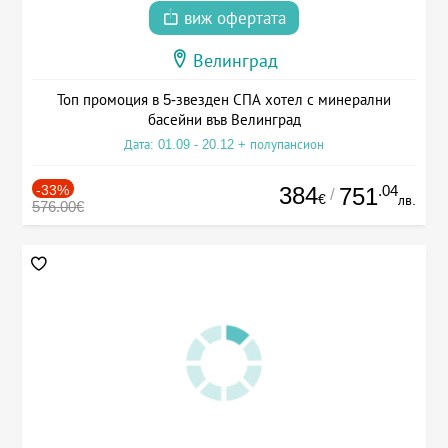
виж офертата
Велинград
Топ промоция в 5-звезден СПА хотел с минерални
басейни във Велинград
Дата: 01.09 - 20.12 + полупансион
-33%
384
.04
751
/
€
лв.
576.00€