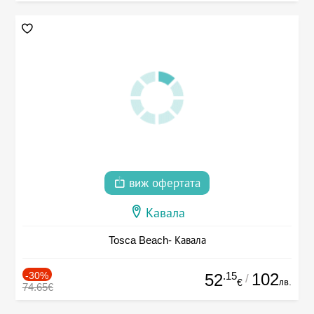
виж офертата
Кавала
Tosca Beach- Кавала
-30%
.15
102
52
/
лв.
€
74.65€