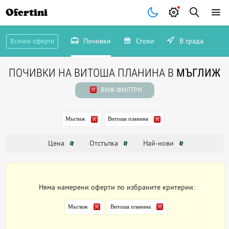
Ofertini
Почивки
Стоки
В града
Всички оферти
ПОЧИВКИ НА ВИТОША ПЛАНИНА В
МЪГЛИЖ
ВИЖ ФИЛТРИ
Мъглиж
Витоша планина
Цена
Отстъпка
Най-нови
Няма намерени оферти по избраните критерии:
Мъглиж
Витоша планина