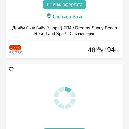
виж офертата
Слънчев Бряг
Дрийм Съни Бийч Резорт § СПА / Dreams Sunny Beach
Resort and Spa / - Слънчев бряг
-15%
.06
94
48
/
лв.
€
56.75€