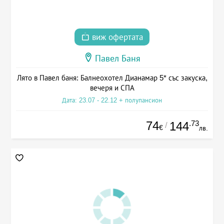
виж офертата
Павел Баня
Лято в Павел баня: Балнеохотел Дианамар 5* със закуска,
вечеря и СПА
Дата: 23.07 - 22.12 + полупансион
74
.73
144
/
€
лв.