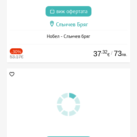
виж офертата
Слънчев Бряг
Нобел - Слънчев бряг
-30%
.32
73
37
/
лв.
€
53.17€