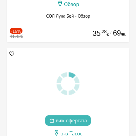
Обзор
СОЛ Луна Бей - Обзор
-15%
.28
69
35
/
лв.
€
41.42€
виж офертата
о-в Тасос