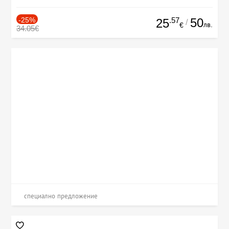
-25%
.57
50
25
/
лв.
€
34.05€
специално предложение