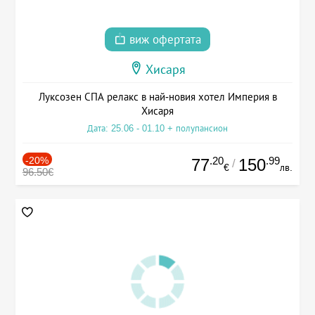
виж офертата
Хисаря
Луксозен СПА релакс в най-новия хотел Империя в
Хисаря
Дата: 25.06 - 01.10 + полупансион
-20%
.20
.99
77
150
/
€
лв.
96.50€