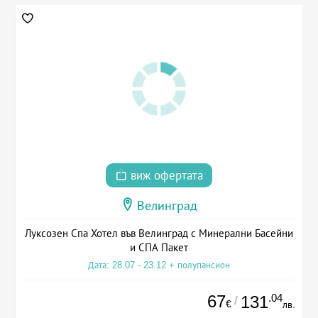
виж офертата
Велинград
Луксозен Спа Хотел във Велинград с Минерални Басейни
и СПА Пакет
Дата: 28.07 - 23.12 + полупансион
67
.04
131
/
€
лв.