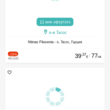
виж офертата
о-в Тасос
Ntinas Filoxenia - о. Тасос, Гърция
-15%
.37
77
39
/
лв.
€
46.53€