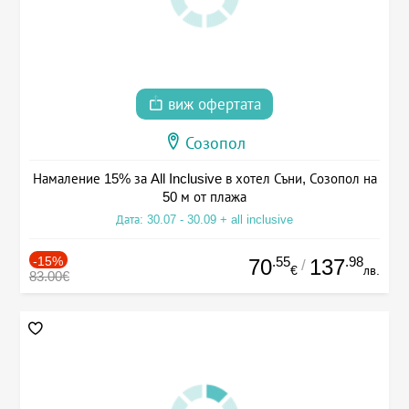
виж офертата
Созопол
Намаление 15% за All Inclusive в хотел Съни, Созопол на
50 м от плажа
Дата: 30.07 - 30.09 + all inclusive
-15%
.55
.98
70
137
/
€
лв.
83.00€