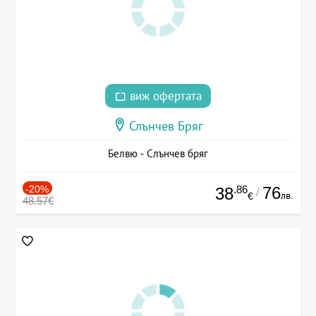
виж офертата
Слънчев Бряг
Белвю - Слънчев бряг
-20%
.86
76
38
/
лв.
€
48.57€