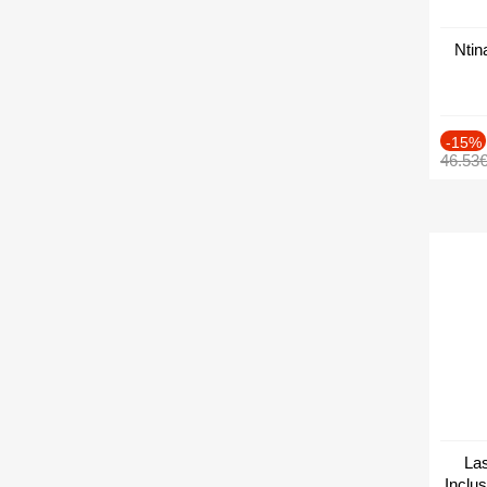
Ntin
-15%
46.53
Las
Inclu