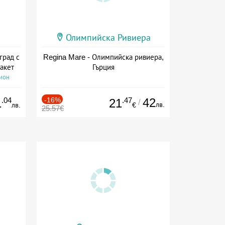
Олимпийска Ривиера
град с
Regina Mare - Олимпийска ривиера,
акет
Гърция
сион
.04
-16%
.47
42
1
21
/
лв.
лв.
€
25.57€