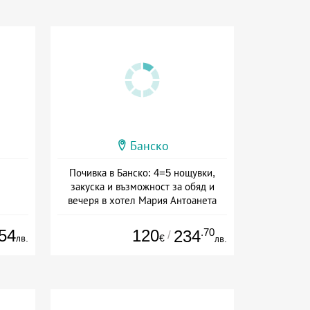
Банско
Почивка в Банско: 4=5 нощувки,
закуска и възможност за обяд и
вечеря в хотел Мария Антоанета
Дата: 16.07 - 07.09 + полупансион
54
120
.70
234
/
лв.
€
лв.