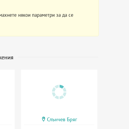
махнете някои параметри за да се
жения
Слънчев Бряг