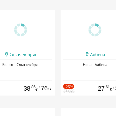
Слънчев Бряг
Албена
Белвю - Слънчев бряг
Нона - Албена
.86
76
-25%
.61
38
27
/
/
лв.
€
€
€
37.02€