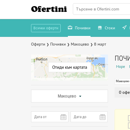
Ofertini
Почивки
Стоки
Всички оферти
Оферти
Почивки
Макоцево
8 март
❯
❯
❯
ПОЧИ
Море
Отиди към картата
Макоцево
0 офе
Макоцево