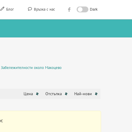
Блог
Връзка с нас
Dark
Забележителности около Макоцево
Цена
Отстъпка
Най-нови
и: