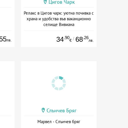
Цигов Чарк
Релакс в Цигов чарк: уютна почивка с
храна и удобства във ваканционно
селище Вивиана
Дата: 07.08 - 30.09 + полупансион
55
.90
.26
34
68
/
лв.
€
лв.
Слънчев Бряг
Марвел - Слънчев бряг