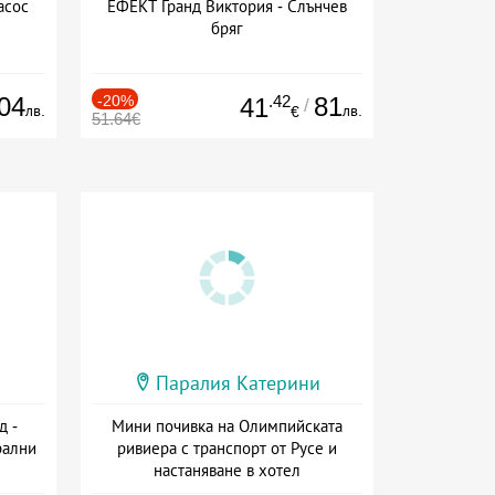
асос
ЕФЕКТ Гранд Виктория - Слънчев
бряг
04
-20%
.42
81
41
/
лв.
лв.
€
51.64€
Паралия Катерини
д -
Мини почивка на Олимпийската
рални
ривиера с транспорт от Русе и
настаняване в хотел
сион
Дата: 18.09 - 23.09 + закуска