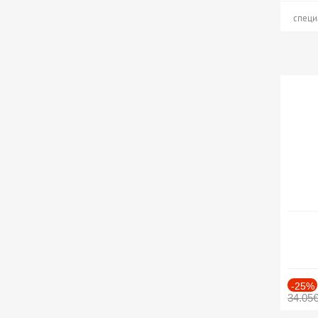
специ
-25%
34.05