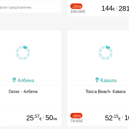
-25%
144
28
/
ално предложение
€
192.00€
Албена
Кавала
Оазис - Албена
Tosca Beach- Кавала
.57
50
-30%
.15
1
25
52
/
/
лв.
€
€
€
74.65€