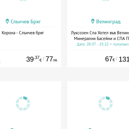
Слънчев Бряг
Велинград
Корона - Слънчев бряг
Луксозен Спа Хотел във Велин
Минерални Басейни и СПА П
Дата: 28.07 - 23.12 + полупан
.37
77
67
39
13
/
/
лв.
€
€
€