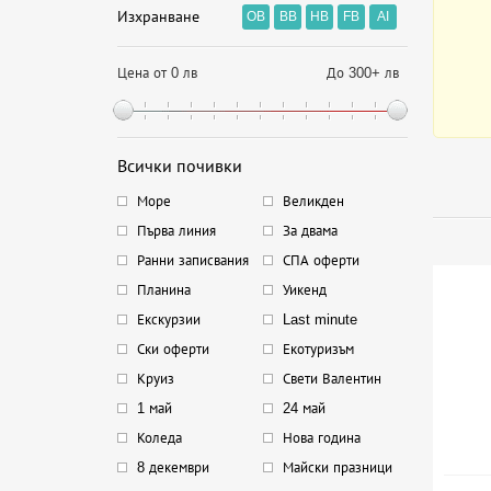
Изхранване
OB
BB
HB
FB
AI
Цена от 0 лв
До 300+ лв
Всички почивки
Море
Великден
Първа линия
За двама
Ранни записвания
СПА оферти
Планина
Уикенд
Екскурзии
Last minute
Ски оферти
Екотуризъм
Круиз
Свети Валентин
1 май
24 май
Коледа
Нова година
8 декември
Майски празници