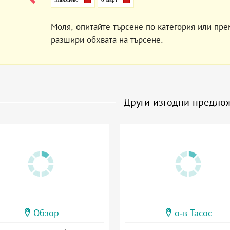
Моля, опитайте търсене по категория или пре
разшири обхвата на търсене.
Други изгодни предло
Обзор
о-в Тасос