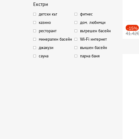
Екстри
детски кът
фитнес
казино
дом. любимци
-15%
ресторант
вътрешен басейн
41.42
минерален басейн
Wi-Fi интернет
джакузи
външен басейн
сауна
парна баня