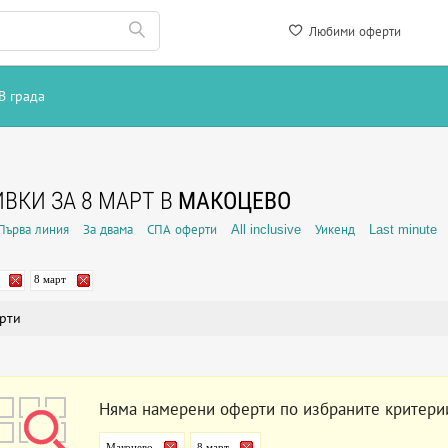
Любими оферти
В града
ВКИ ЗА 8 МАРТ В
МАКОЦЕВО
Първа линия
За двама
СПА оферти
All inclusive
Уикенд
Last minute
8 март
рти
Няма намерени оферти по избраните критери
Макоцево
8 март