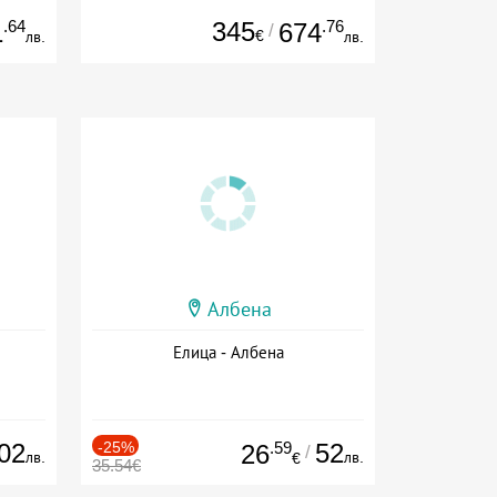
.64
345
.76
1
674
/
€
лв.
лв.
Албена
Елица - Албена
02
-25%
.59
52
26
/
лв.
лв.
€
35.54€