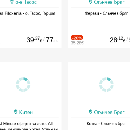
о-в Тасос
Слънчев Бряг
as Filoxenia - о. Тасос, Гърция
Жерави - Слънчев бряг
.37
77
-20%
.12
39
28
/
/
лв.
€
€
€
35.28€
Китен
Слънчев Бряг
t Minute оферта за лято: All
Котва - Слънчев бряг
sive, реновиран хотел Атлиман