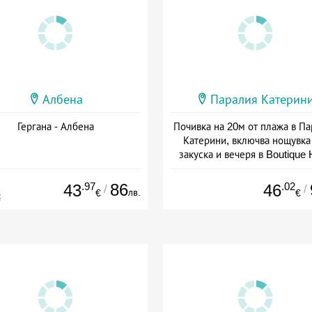
Албена
Паралия Катерин
Гергана - Албена
Почивка на 20м от плажа в П
Катерини, включва нощувка
закуска и вечеря в Boutique 
Lito, Гърция
Дата: 16.04 - 31.10 + полупан
.97
86
.02
43
46
/
/
лв.
€
€
€