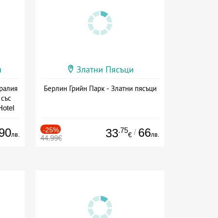
и
Златни Пясъци
аралия
Берлин Грийн Парк - Златни пясъци
 със
Hotel
сион
90
-25%
.75
66
33
/
лв.
лв.
€
44.99€