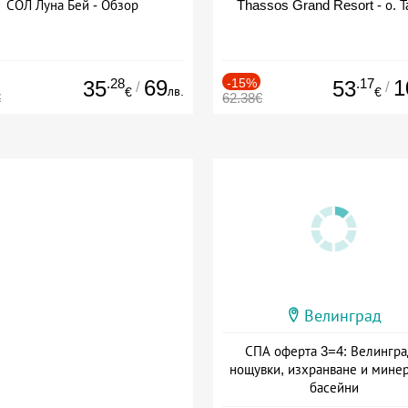
СОЛ Луна Бей - Обзор
Thassos Grand Resort - о. Т
.28
69
-15%
.17
1
35
53
/
/
лв.
€
€
€
62.38€
Велинград
СПА оферта 3=4: Велингра
нощувки, изхранване и мине
басейни
Дата: 01.07 - 30.09 + полупан