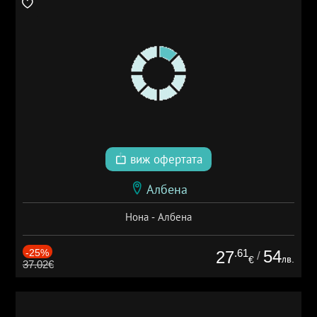
виж офертата
Албена
Нона - Албена
-25%
.61
54
27
/
лв.
€
37.02€