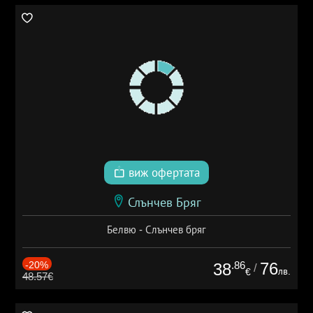
виж офертата
Слънчев Бряг
Белвю - Слънчев бряг
-20%
.86
76
38
/
лв.
€
48.57€