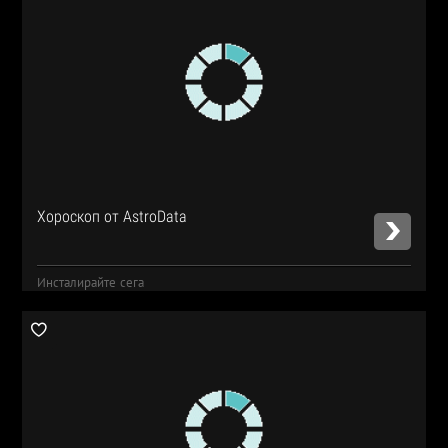
Хороскоп от AstroData
Инсталирайте сега