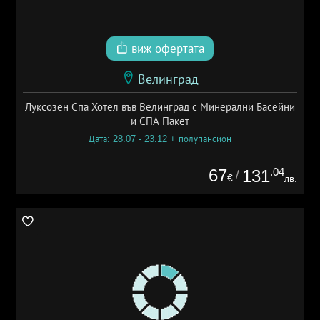
виж офертата
Велинград
Луксозен Спа Хотел във Велинград с Минерални Басейни
и СПА Пакет
Дата: 28.07 - 23.12 + полупансион
67
.04
131
/
€
лв.