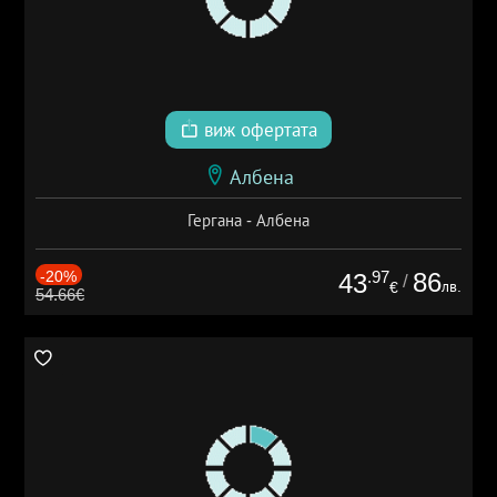
виж офертата
Албена
Гергана - Албена
-20%
.97
86
43
/
лв.
€
54.66€