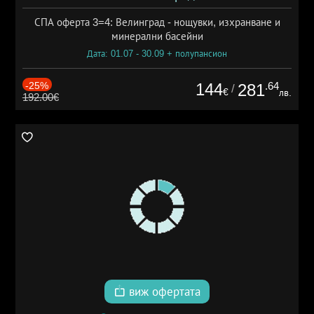
СПА оферта 3=4: Велинград - нощувки, изхранване и
минерални басейни
Дата: 01.07 - 30.09 + полупансион
-25%
144
.64
281
/
€
лв.
192.00€
виж офертата