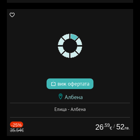
виж офертата
Албена
Елица - Албена
-25%
.59
52
26
/
лв.
€
35.54€