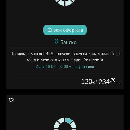
виж офертата
Банско
Почивка в Банско: 4=5 нощувки, закуска и възможност за
обяд и вечеря в хотел Мария Антоанета
Дата: 16.07 - 07.09 + полупансион
120
.70
234
/
€
лв.