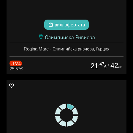
виж офертата
Олимпийска Ривиера
Regina Mare - Олимпийска ривиера, Гърция
-16%
.47
42
21
/
лв.
€
25.57€