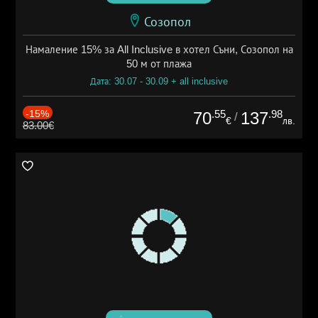
Созопол
Намаление 15% за All Inclusive в хотел Съни, Созопол на
50 м от плажа
Дата: 30.07 - 30.09 + all inclusive
-15%
.55
.98
70
137
/
€
лв.
83.00€