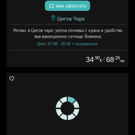
виж офертата
Цигов Чарк
Релакс в Цигов чарк: уютна почивка с храна и удобства
във ваканционно селище Вивиана
Дата: 07.08 - 30.09 + полупансион
.90
.26
34
68
/
€
лв.