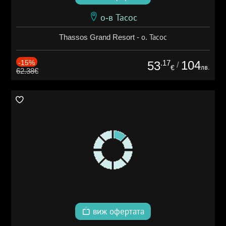
о-в Тасос
Thassos Grand Resort - о. Тасос
-15%
.17
104
53
/
лв.
€
62.38€
виж офертата