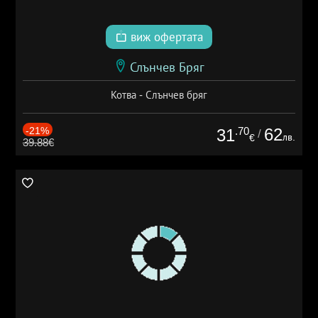
виж офертата
Слънчев Бряг
Котва - Слънчев бряг
-21%
.70
62
31
/
лв.
€
39.88€