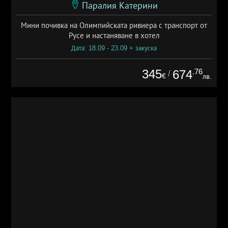
Паралия Катерини
Мини почивка на Олимпийската ривиера с транспорт от
Русе и настаняване в хотел
Дата: 18.09 - 23.09 + закуска
345
.76
674
/
€
лв.