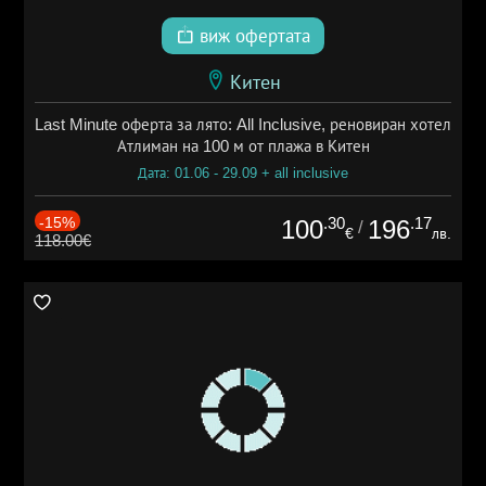
виж офертата
Китен
Last Minute оферта за лято: All Inclusive, реновиран хотел
Атлиман на 100 м от плажа в Китен
Дата: 01.06 - 29.09 + all inclusive
-15%
.30
.17
100
196
/
€
лв.
118.00€