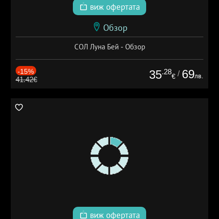
виж офертата
Обзор
СОЛ Луна Бей - Обзор
-15%
.28
69
35
/
лв.
€
41.42€
виж офертата