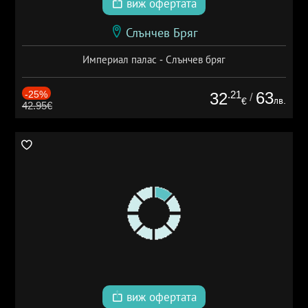
виж офертата
Слънчев Бряг
Империал палас - Слънчев бряг
-25%
.21
63
32
/
лв.
€
42.95€
виж офертата