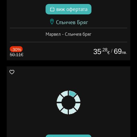
виж офертата
Слънчев Бряг
Марвел - Слънчев бряг
-30%
.28
69
35
/
лв.
€
50.11€