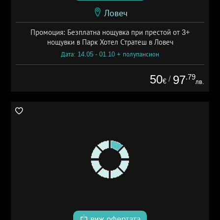
Ловеч
Промоция: Безплатна нощувка при престой от 3+
нощувки в Парк Хотел Стратеш в Ловеч
Дата: 14.05 - 01.10 + полупансион
50
.79
97
/
€
лв.
виж офертата