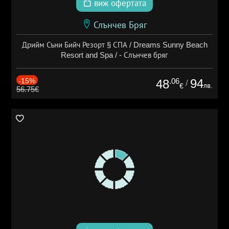
виж офертата
Слънчев Бряг
Дрийм Съни Бийч Резорт § СПА / Dreams Sunny Beach
Resort and Spa / - Слънчев бряг
-15%
.06
94
48
/
лв.
€
56.75€