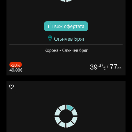
виж офертата
Слънчев Бряг
Корона - Слънчев бряг
-20%
.37
77
39
/
лв.
€
49.08€