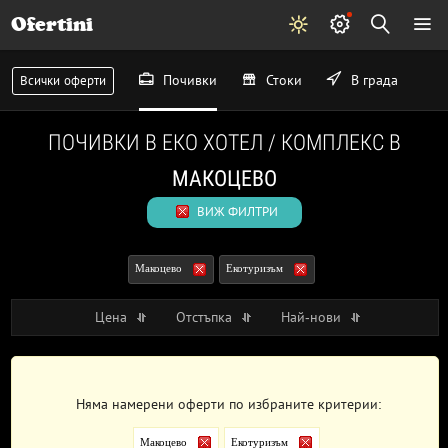
Ofertini
Почивки
Стоки
В града
Всички оферти
ПОЧИВКИ В ЕКО ХОТЕЛ / КОМПЛЕКС В
МАКОЦЕВО
ВИЖ ФИЛТРИ
Макоцево
Екотуризъм
Цена
Отстъпка
Най-нови
Няма намерени оферти по избраните критерии:
Макоцево
Екотуризъм