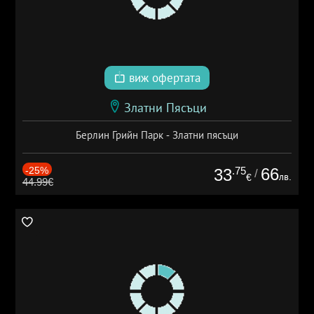
виж офертата
Златни Пясъци
Берлин Грийн Парк - Златни пясъци
-25%
.75
66
33
/
лв.
€
44.99€