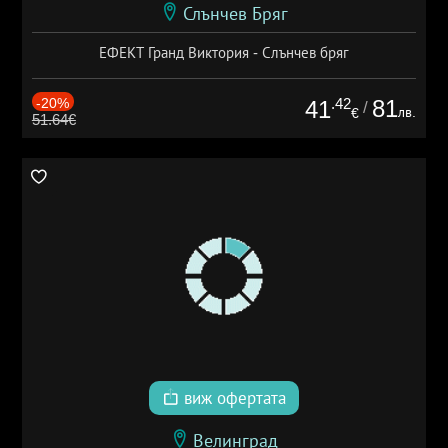
Слънчев Бряг
ЕФЕКТ Гранд Виктория - Слънчев бряг
-20%
.42
81
41
/
лв.
€
51.64€
виж офертата
Велинград