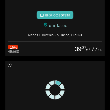
виж офертата
о-в Тасос
Ntinas Filoxenia - о. Тасос, Гърция
-15%
.37
77
39
/
лв.
€
46.53€