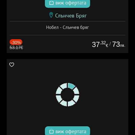
виж офертата
Слънчев Бряг
Нобел - Слънчев бряг
-30%
.32
73
37
/
лв.
€
53.17€
виж офертата