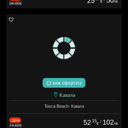
50
25
лв.
€
34.05€
виж офертата
Кавала
Tosca Beach- Кавала
-30%
.15
102
52
/
лв.
€
74.65€