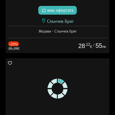
виж офертата
Слънчев Бряг
Жерави - Слънчев бряг
-20%
.12
55
28
/
лв.
€
35.28€