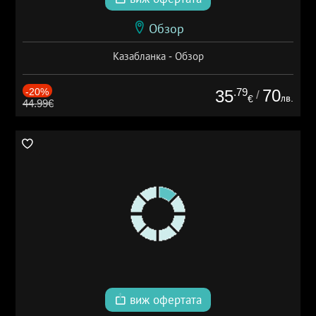
Обзор
Казабланка - Обзор
-20%
.79
70
35
/
лв.
€
44.99€
виж офертата