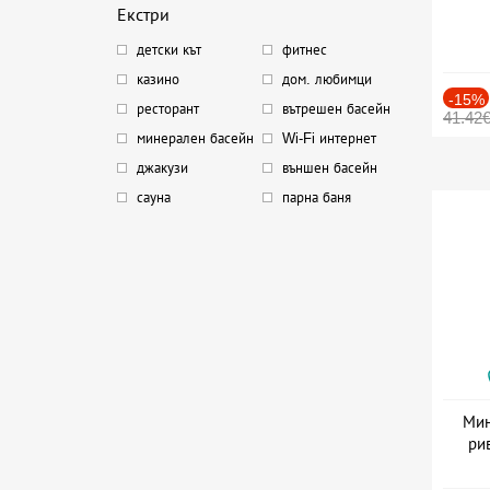
Екстри
детски кът
фитнес
казино
дом. любимци
-15%
ресторант
вътрешен басейн
41.42
минерален басейн
Wi-Fi интернет
джакузи
външен басейн
сауна
парна баня
Мин
ри