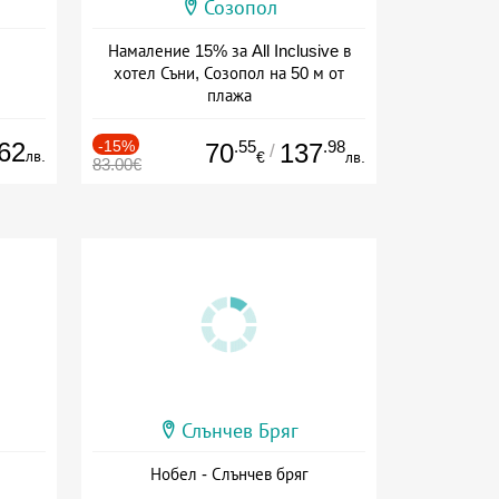
Созопол
Намаление 15% за All Inclusive в
хотел Съни, Созопол на 50 м от
плажа
Дата: 30.07 - 30.09 + all inclusive
62
-15%
.55
.98
70
137
/
лв.
€
лв.
83.00€
Слънчев Бряг
Нобел - Слънчев бряг