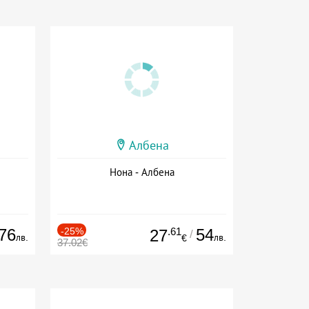
Албена
Нона - Албена
76
-25%
.61
54
27
/
лв.
лв.
€
37.02€