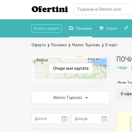
Ofertini
Почивки
Стоки
Всички оферти
Оферти
Почивки
Малко Търново
8 март
❯
❯
❯
ПОЧИ
Море
Отиди към картата
Малко Тъ
0 офе
Малко Търново