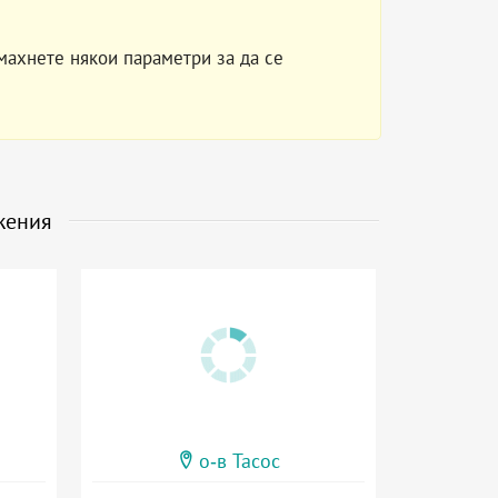
махнете някои параметри за да се
жения
о-в Тасос