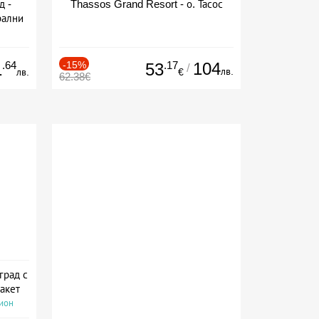
д -
Thassos Grand Resort - о. Тасос
рални
сион
.64
-15%
.17
104
1
53
/
лв.
лв.
€
62.38€
град с
акет
сион