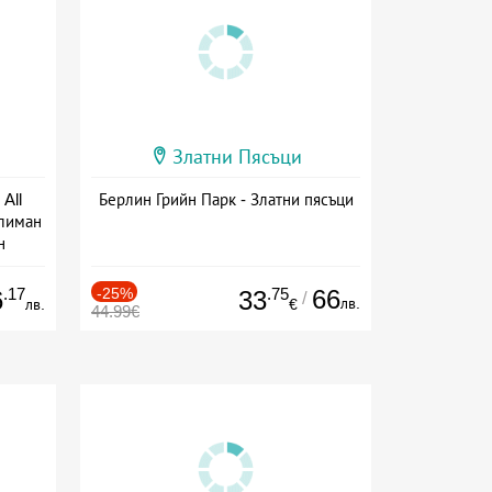
Златни Пясъци
All
Берлин Грийн Парк - Златни пясъци
тлиман
н
ive
.17
-25%
.75
66
6
33
/
лв.
лв.
€
44.99€