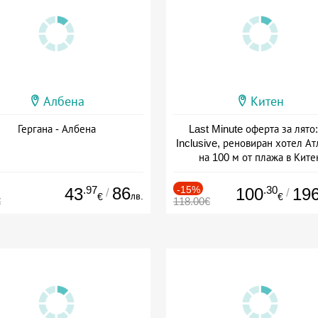
Албена
Китен
Гергана - Албена
Last Minute оферта за лято: 
Inclusive, реновиран хотел А
на 100 м от плажа в Ките
Дата: 01.06 - 29.09 + all inclus
.97
86
-15%
.30
43
100
19
/
/
лв.
€
€
€
118.00€