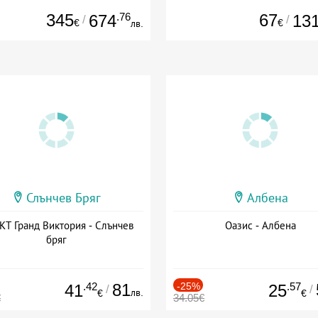
345
.76
67
674
13
/
/
€
€
лв.
Слънчев Бряг
Албена
Т Гранд Виктория - Слънчев
Оазис - Албена
бряг
.42
81
-25%
.57
41
25
/
/
лв.
€
€
€
34.05€