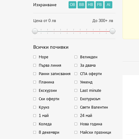
Изхранване
OB
BB
HB
FB
AI
Цена от 0 лв
До 300+ лв
Всички почивки
Море
Великден
Първа линия
За двама
Ранни записвания
СПА оферти
Планина
Уикенд
Екскурзии
Last minute
Ски оферти
Екотуризъм
Круиз
Свети Валентин
1 май
24 май
Коледа
Нова година
8 декември
Майски празници