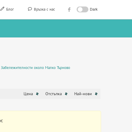
Блог
Връзка с нас
Dark
Забележителности около Малко Търново
Цена
Отстъпка
Най-нови
и: