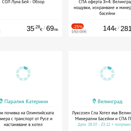
СОЛ Луна Бей - Обзор
СПА оферта 3=4: Велингра
нощувки, изхранване и мине
басейни
Дата: 01.07 - 30.09 + полупан
.28
69
-25%
144
35
28
/
/
лв.
€
€
€
192.00€
Паралия Катерини
Велинград
и почивка на Олимпийската
Луксозен Спа Хотел във Велин
виера с транспорт от Русе и
Минерални Басейни и СПА П
настаняване в хотел
Дата: 28.07 - 23.12 + полупан
Дата: 18.09 - 23.09 + закуска