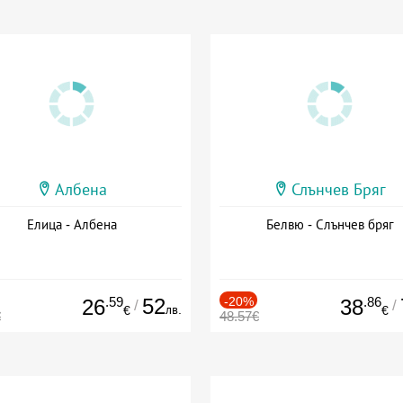
Албена
Слънчев Бряг
Елица - Албена
Белвю - Слънчев бряг
.59
52
-20%
.86
26
38
/
/
лв.
€
€
€
48.57€