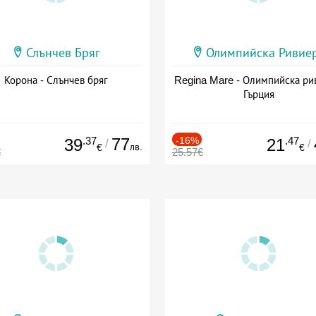
Слънчев Бряг
Олимпийска Ривие
Корона - Слънчев бряг
Regina Mare - Олимпийска ри
Гърция
.37
77
-16%
.47
39
21
/
/
лв.
€
€
€
25.57€