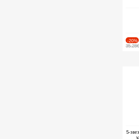
-20%
35.28
5-зве
Х