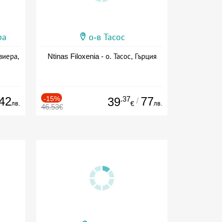
ра
о-в Тасос
виера,
Ntinas Filoxenia - о. Тасос, Гърция
42
-15%
.37
77
39
/
лв.
лв.
€
46.53€