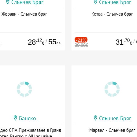
Слънчев Бряг
Слънчев Бряг
Жерави - Слънчев бряг
Котва - Слънчев бряг
.12
55
-21%
.70
28
31
/
/
лв.
€
€
€
39.88€
Банско
Слънчев Бряг
здно СПА Преживяване в Гранд
Марвел - Слънчев бряг
отел Банско с All Inclusive