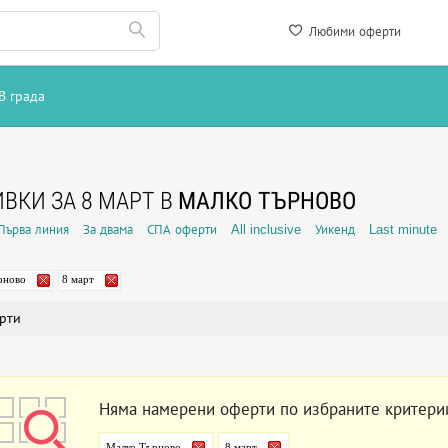
Любими оферти
В града
ВКИ ЗА 8 МАРТ В
МАЛКО ТЪРНОВО
Първа линия
За двама
СПА оферти
All inclusive
Уикенд
Last minute
рново
8 март
рти
Няма намерени оферти по избраните критери
Малко Търново
8 март