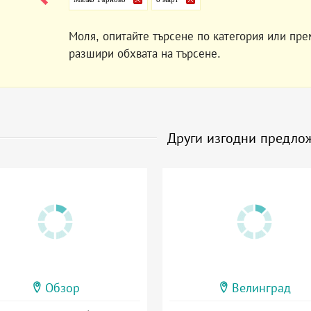
Моля, опитайте търсене по категория или пре
разшири обхвата на търсене.
Други изгодни предло
Обзор
Велинград