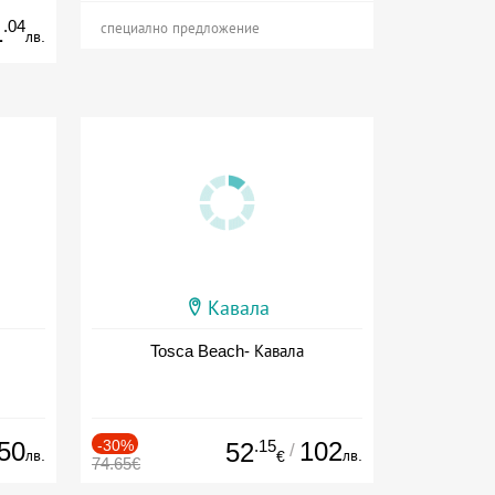
.04
1
специално предложение
лв.
Кавала
Tosca Beach- Кавала
50
-30%
.15
102
52
/
лв.
лв.
€
74.65€